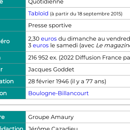
té
Quotidienne
Tabloïd
(à partir du 18 septembre 2015)
Presse sportive
2,30
euros
du dimanche au vendred
méro
3
euros
le samedi (avec
Le magazine
n
216 952
ex.
(2022 Diffusion France 
r
Jacques Goddet
ation
28 février 1946
(il y a
77
ans)
ion
Boulogne-Billancourt
re
Groupe Amaury
rédaction
Jérôme Cazadieu