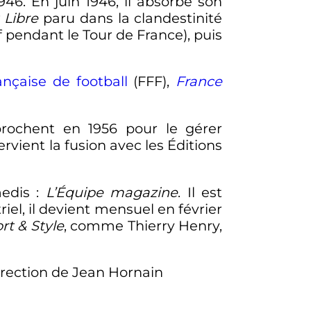
1946
. En
juin 1946
, il absorbe son
 Libre
paru dans la clandestinité
pendant le Tour de France), puis
ançaise de football
(FFF),
France
prochent en 1956 pour le gérer
ervient la fusion avec les Éditions
edis
:
L’Équipe magazine
. Il est
riel, il devient mensuel en
février
rt & Style
, comme Thierry Henry,
direction de Jean Hornain