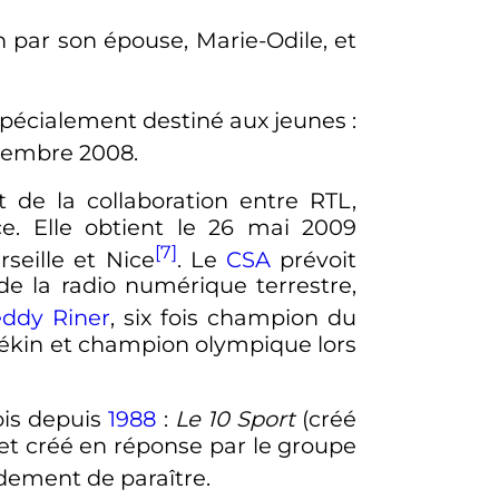
n par son épouse, Marie-Odile, et
spécialement destiné aux jeunes
:
cembre 2008
.
 de la collaboration entre RTL,
e. Elle obtient le
26 mai 2009
[7]
rseille et Nice
. Le
CSA
prévoit
de la radio numérique terrestre,
eddy Riner
, six fois champion du
ékin et champion olympique lors
ois depuis
1988
:
Le 10 Sport
(créé
et créé en réponse par le groupe
idement de paraître.