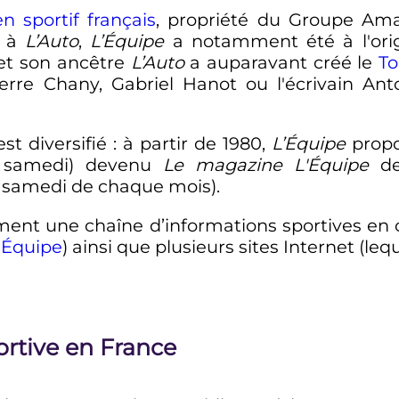
en
sportif
français
, propriété du Groupe Ama
r à
L’Auto
,
L’Équipe
a notamment été à l'orig
 et son ancêtre
L’Auto
a auparavant créé le
To
Pierre Chany, Gabriel Hanot ou l'écrivain An
st diversifié
: à partir de 1980,
L’Équipe
propo
 samedi) devenu
Le magazine L'Équipe
de
 samedi de chaque mois).
ent une chaîne d’informations sportives en c
'Équipe
) ainsi que plusieurs sites Internet (lequip
ortive en France