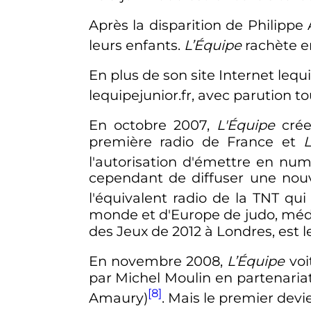
Après la disparition de Philippe
leurs enfants.
L’Équipe
rachète e
En plus de son site Internet lequi
lequipejunior.fr, avec parution t
En
octobre 2007
,
L'Équipe
crée 
première radio de France et
L
l'autorisation d'émettre en num
cependant de diffuser une nouve
l'équivalent radio de la TNT qu
monde et d'Europe de judo, méda
des Jeux de 2012 à Londres, est le
En
novembre 2008
,
L’Équipe
voi
par Michel Moulin en partenaria
[8]
Amaury)
. Mais le premier dev