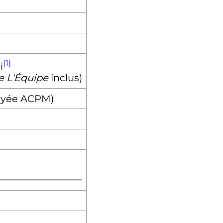
[1]
i
 L'Équipe
inclus)
payée ACPM)