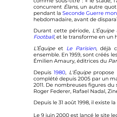
comme sous-titre
: «
le stade, l'
concurrent
Élans
, un autre quot
pendant la
Seconde Guerre mon
hebdomadaire, avant de disparaî
Durant cette période,
L'Équipe
a
Football
, et le transforme en un
L’Équipe
et
Le Parisien
, déjà 
ensemble. En 1959, sont créés le
Émilien Amaury, éditrices du
Par
Depuis
1980
,
L'Équipe
propose 
complété depuis 2005 par un mag
2011
. De nombreuses figures du 
Roger Federer, Rafael Nadal, Zin
Depuis le
31 août 1998
, il existe 
Le
9 juin 2000
est lancé le site le