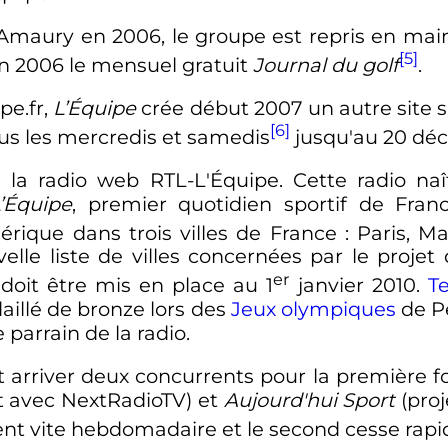
 Amaury en 2006, le groupe est repris en mai
[5]
n 2006 le mensuel gratuit
Journal du golf
.
pe.fr,
L’Équipe
crée début 2007 un autre site 
[6]
ous les mercredis et samedis
jusqu'au
20 dé
la radio web RTL-L'Équipe. Cette radio naît
’Équipe
, premier quotidien sportif de Franc
érique dans trois villes de France
: Paris, Ma
lle liste de villes concernées par le projet 
er
i doit être mis en place au
1
janvier 2010
.
T
illé de bronze lors des
Jeux olympiques
de P
 parrain de la radio.
t arriver deux concurrents pour la première f
t avec NextRadioTV) et
Aujourd'hui Sport
(proj
ient vite hebdomadaire et le second cesse rap