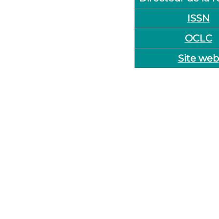
ISSN
OCLC
Site web