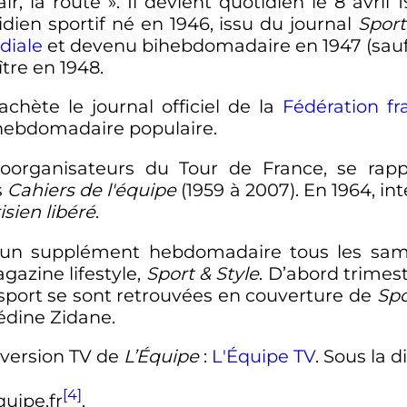
air, la route
». Il devient quotidien le
8 avril 
idien sportif né en 1946, issu du journal
Sport
diale
et devenu bihebdomadaire en 1947 (sauf 
tre en 1948.
chète le journal officiel de la
Fédération fr
 hebdomadaire populaire.
coorganisateurs du Tour de France, se rap
s
Cahiers de l'équipe
(1959 à 2007). En 1964, int
isien libéré
.
un supplément hebdomadaire tous les sam
azine lifestyle,
Sport & Style
. D’abord trimest
sport se sont retrouvées en couverture de
Spo
édine Zidane.
la version TV de
L’Équipe
:
L'Équipe TV
. Sous la 
[4]
quipe.fr
.