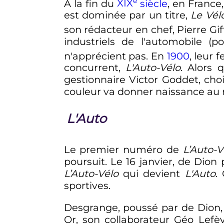
e
À la fin du
XIX
siècle
, en France
est dominée par un titre,
Le Vél
son rédacteur en chef, Pierre Gif
industriels de l'automobile (p
n'apprécient pas. En
1900
, leur 
concurrent,
L'Auto-Vélo
. Alors
gestionnaire Victor Goddet, cho
couleur va donner naissance au m
L'Auto
Le premier numéro de
L’Auto-V
poursuit. Le
16 janvier
, de Dion 
L’Auto-Vélo
qui devient
L'Auto
.
sportives.
Desgrange, poussé par de Dion, 
Or, son collaborateur Géo Lefèv