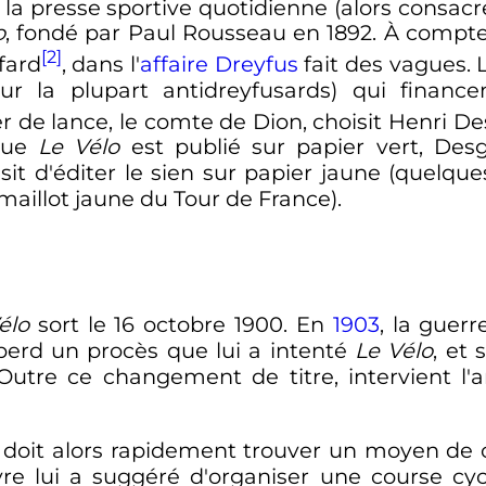
, la presse sportive quotidienne (alors consac
o
, fondé par Paul Rousseau en 1892. À compter
[2]
fard
, dans l'
affaire Dreyfus
fait des vagues. 
our la plupart antidreyfusards) qui finance
fer de lance, le comte de Dion, choisit Henri 
 que
Le Vélo
est publié sur papier vert, Desg
isit d'éditer le sien sur papier jaune (quelq
aillot jaune du Tour de France).
élo
sort le
16 octobre 1900
. En
1903
, la guer
perd un procès que lui a intenté
Le Vélo
, et 
 Outre ce changement de titre, intervient l'a
doit alors rapidement trouver un moyen de c
re lui a suggéré d'organiser une course cyc