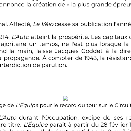
annonce la création de «
la plus grande épreu
al. Affecté,
Le Vélo
cesse sa publication l'anné
1914,
L’Auto
atteint la prospérité. Les capitaux
joritaire un temps, ne l'est plus lorsque l
d la main, laisse Jacques Goddet à la direc
a propagande. À compter de 1943, la résista
interdiction de parution.
nge de
L'Équipe
pour le record du tour sur le Circu
L’Auto
durant l'Occupation, excipe de ses re
re titre.
L’Équipe
paraît à partir du
28 février