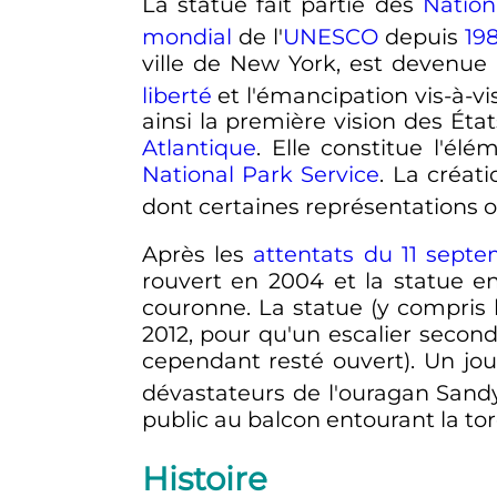
La statue fait partie des
Nation
mondial
de l'
UNESCO
depuis
19
ville de New York, est devenue
liberté
et l'émancipation vis-à-vi
ainsi la première vision des Éta
Atlantique
. Elle constitue l'é
National Park Service
. La créat
dont certaines représentations o
Après les
attentats du 11 sept
rouvert en 2004 et la statue e
couronne. La statue (y compris
2012
, pour qu'un escalier secondai
cependant resté ouvert). Un jour
dévastateurs de l'ouragan Sandy.
public au balcon entourant la torc
Histoire