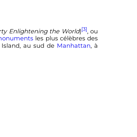
[3]
rty Enlightening the World
)
, ou
onuments
les plus célèbres des
y Island, au sud de
Manhattan
, à