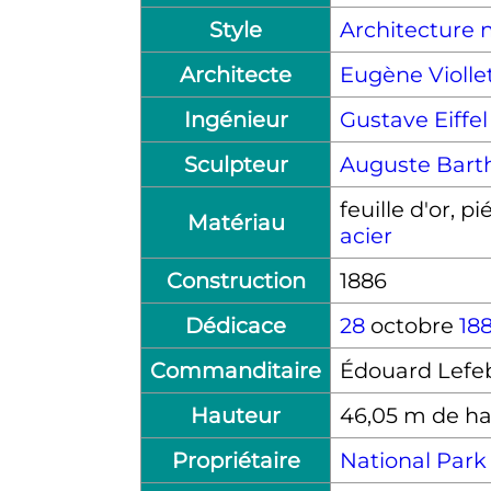
Style
Architecture 
Architecte
Eugène Violle
Ingénieur
Gustave Eiffel
Sculpteur
Auguste Barth
feuille d'or, p
Matériau
acier
Construction
1886
Dédicace
28
octobre
18
Commanditaire
Édouard Lefe
Hauteur
46,05 m de hau
Propriétaire
National Park