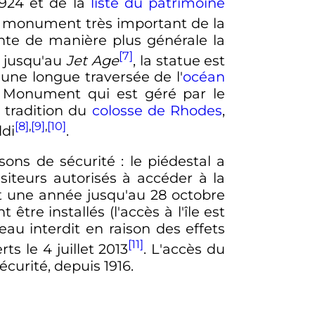
1924
et de la
liste du patrimoine
 un monument très important de la
nte de manière plus générale la
[7]
jusqu'au
Jet Age
, la statue est
 une longue traversée de l'
océan
al Monument qui est géré par le
a tradition du
colosse de Rhodes
,
[8]
,
[9]
,
[10]
ldi
.
isons de sécurité
: le piédestal a
iteurs autorisés à accéder à la
nt une année jusqu'au
28 octobre
être installés (l'accès à l'île est
eau interdit en raison des effets
[11]
erts le
4 juillet 2013
. L'accès du
écurité, depuis 1916.