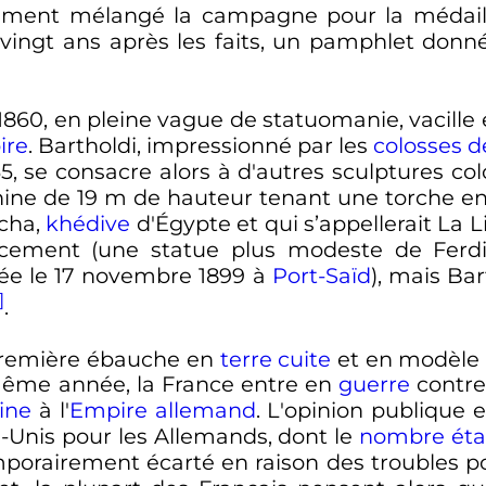
nement mélangé la campagne pour la médaill
 vingt ans après les faits, un pamphlet donné
 1860, en pleine vague de statuomanie, vacille e
ire
. Bartholdi, impressionné par les
colosses 
, se consacre alors à d'autres sculptures co
ahine de
19
m
de hauteur tenant une torche en l
acha,
khédive
d'Égypte et qui s’appellerait La Li
ncement (une statue plus modeste de Ferdi
ée le
17 novembre 1899
à
Port-Saïd
), mais Ba
]
.
 première ébauche en
terre cuite
et en modèle 
même année, la France entre en
guerre
contre
ine
à l'
Empire allemand
. L'opinion publique 
-Unis pour les Allemands, dont le
nombre étai
orairement écarté en raison des troubles po