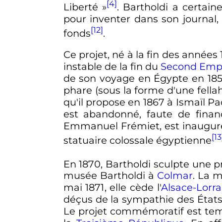
[4]
Liberté
»
. Bartholdi a certai
pour inventer dans son journal,
[12]
fonds
.
Ce projet, né à la fin des années
instable de la fin du
Second Emp
de son voyage en Égypte en 1855
phare (sous la forme d'une fell
qu'il propose en 1867 à Ismaïl P
est abandonné, faute de fina
Emmanuel Frémiet, est inaugur
[13
statuaire colossale égyptienne
En 1870, Bartholdi sculpte une
musée Bartholdi à
Colmar
. La 
mai 1871
, elle cède l'
Alsace-Lorra
déçus de la sympathie des États
Le projet commémoratif est temp