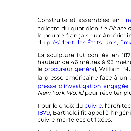
Construite et assemblée en
Fr
collecte du quotidien
Le Phare d
le peuple français aux Américain
du
président des États-Unis
,
Gro
La sculpture fut confiée en 18
hauteur de
46 mètres
à
93 mètr
le
procureur général
, William M.
la presse américaine face à un 
presse d'investigation engagée
New York World
pour récolter pl
Pour le choix du
cuivre
, l'archite
1879
, Bartholdi fit appel à l'ingé
cuivre martelées et fixées.