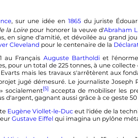
ance
, sur une idée en
1865
du juriste Édoua
e la Loire
pour honorer la veuve d'
Abraham L
s, en signe d'amitié, et dévoilée au grand jou
ver Cleveland
pour le centenaire de
la
Déclara
71 au Français
Auguste Bartholdi
et l'énorme
es
, pour un total de
225 tonnes
, à une collect
 Evarts mais les travaux s'arrêtèrent aux fond
projet jugé démesuré. Le journaliste Joseph P
[5]
»
socialement
accepta de mobiliser les pr
us d'argent, gagnant aussi grâce à ce geste
50
cte
Eugène Viollet-le-Duc
eut l'idée de la tech
nieur
Gustave Eiffel
qui imagina un pylône méta