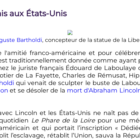
is aux États-Unis
guste Bartholdi
, concepteur de la statue de la Libe
 l'amitié franco-américaine et pour célébre
 est traditionnellement donnée comme ayant p
ez le juriste français Édouard de Laboulaye 
tier de La Fayette, Charles de Rémusat, Hippo
holdi
qui venait de sculpter le buste de Laboul
ion
et se désoler de la
mort d'Abraham Lincol
avec Lincoln et les États-Unis ne naît pas d
 quotidien
Le Phare de la Loire
pour une méda
méricain et qui portait l’inscription «
Dédié
 l’esclavage, rétablit l’Union, sauva la Répub