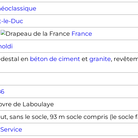
néoclassique
t-le-Duc
France
oldi
iédestal en
béton de ciment
et
granite
, revête
86
bvre de Laboulaye
t, sans le socle, 93 m socle compris (le socle f
 Service