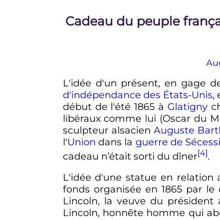
Cadeau du peuple frança
Au
L'idée d'un présent, en gage de
d'indépendance des États-Unis
,
début de l'été 1865 à
Glatigny
ch
libéraux comme lui (Oscar du Mo
sculpteur alsacien
Auguste Bart
l'
Union
dans la
guerre de Sécess
[4]
cadeau n’était sorti du dîner
.
L'idée d'une statue en relation 
fonds organisée en 1865 par le
Lincoln, la veuve du président a
Lincoln, honnête homme qui abolit