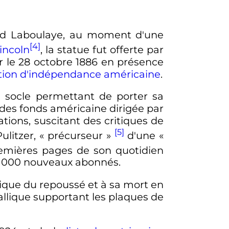
rd Laboulaye, au moment d'une
[4]
incoln
, la statue fut offerte par
r le
28 octobre 1886
en présence
tion d'indépendance américaine
.
 socle permettant de porter sa
e des fonds américaine dirigée par
ations, suscitant des critiques de
[5]
ulitzer,
« précurseur »
d'une
«
emières pages de son quotidien
 000 nouveaux
abonnés.
nique du repoussé et à sa mort en
llique supportant les plaques de