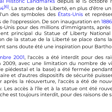
al Historic Landmarks
depuis le
15 octobre 
[6]
84
. La statue de la Liberté, en plus d'être
 l'un des symboles des
États-Unis
et représe
s de l'oppression. De son inauguration en
1886
ts-Unis pour des millions d'immigrants, après
lément principal du Statue of Liberty Nation
ion de la statue de la Liberté se place dans l
nt sans doute été une inspiration pour Bartho
embre 2001
, l'accès a été interdit pour des ra
n 2009, avec une limitation du nombre de vis
 le piédestal et la base) a été fermée penda
re et d'autres dispositifs de sécurité puissent 
 après la réouverture, l'accès a été de nouv
 Les accès à l'île et à la statue ont été rouv
he est toujours interdit, pour des raisons de s