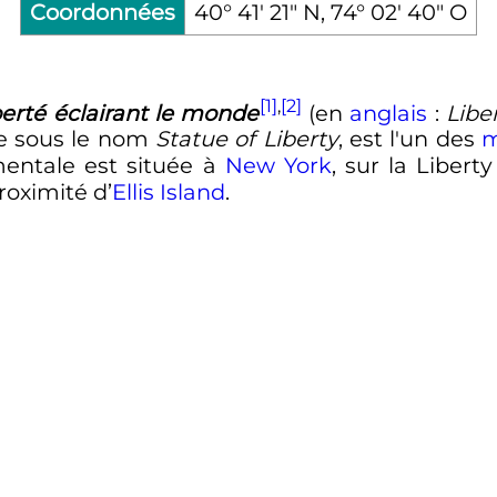
Coordonnées
40° 41′ 21″ N, 74° 02′ 40″ O
[1]
,
[2]
berté éclairant le monde
(en
anglais
:
Libe
ue sous le nom
Statue of Liberty
, est l'un des
m
entale est située à
New York
, sur la Libert
roximité d’
Ellis Island
.