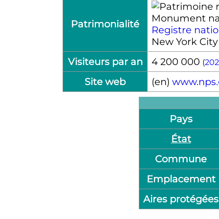
Monument na
Patrimonialité
Registre natio
New York Cit
Visiteurs par an
4 200 000
(
202
Site web
(en)
www.nps.g
Pays
État
Commune
Emplacement
Aires protégées