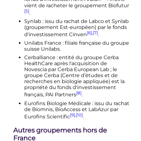
vient de racheter le groupement Biofutur
[5]
.
Synlab
: issu du rachat de Labco et Synlab
(groupement Est-européen) par le fonds
[6]
,
[7]
d'investissement Cinven
.
Unilabs France
: filiale française du groupe
suisse Unilabs.
Cerballiance
: entité du groupe Cerba
HealthCare après l'acquisition de
Novescia par Cerba European Lab
; le
groupe Cerba (Centre d’études et de
recherches en biologie appliquée) est la
propriété du fonds d'investissement
[8]
français, PAI Partners
.
Eurofins Biologie Médicale
: issu du rachat
de Biomnis, BioAccess et LabAzur par
[9]
,
[10]
Eurofins Scientific
.
Autres groupements hors de
France