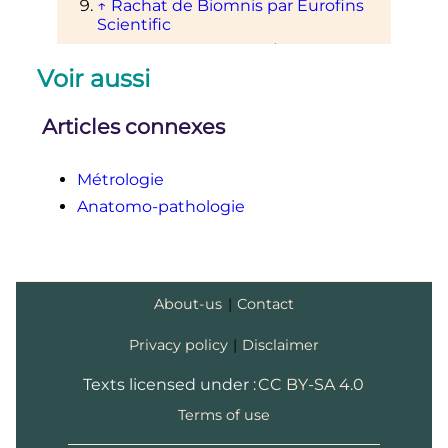
↑
Rachat de Biomnis par Eurofins
Scientific
↑
Rachat de BioAcces/LabAzur par
Eurofins Scientific
Voir aussi
↑
Articles connexes
↑
SFIL
Société Française
d'Informatique de Laboratoire,
association loi de 1901 créée en 1985
Métrologie
o
1
2
LOI
n
2013-442 du
30 mai 2013
Anatomo-pathologie
portant réforme de la biologie
médicale.
o
↑
Ordonnance
n
2010-49 du
13
janvier 2010
relative à la biologie
médicale.
About-us
|
Contact
Privacy policy
|
Disclaimer
Texts licensed under :
CC BY-SA 4.0
Terms of use