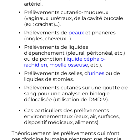
artériel.
Prélèvements cutanéo-muqueux
(vaginaux, urétraux, de la cavité buccale
(ex
: crachat)…).
Prélèvements de
peaux
et phanères
(ongles, cheveux…).
Prélèvements de liquides
d'épanchement (pleural, péritonéal
,
etc.
)
ou de ponction (
liquide céphalo-
rachidien
,
moelle osseuse
,
etc.
).
Prélèvements de selles, d'
urines
ou de
liquides de stomies.
Prélèvements cutanés sur une goutte de
sang pour une analyse en biologie
délocalisée (utilisation de DMDIV).
Cas particuliers des prélèvements
environnementaux (eaux, air, surfaces,
dispositif médicaux, aliments).
Théoriquement les prélèvements qui n'ont
pas d'origine humaine n'entrent pas dans le