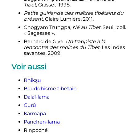
encyclopédique du Bouddhisme
,
Tibet
, Grasset, 1998.
Paris Seuil, 2006,
(
ISBN
978-2-020-
Petite guirlande des maîtres tibétains du
, p. 346.
82273-2
)
présent
, Claire Lumière, 2011.
↑
Bokar Rinpoché
Prendre Refuge
Chögyam Trungpa,
Né au Tibet
, Seuil, coll.
«
http://www.buddhaline.net/spip.ph
«
Sagesses
».
(
Archive.org
•
Wikiwix
•
p?article1099
»
Archive.is
•
Google
• Que faire
?)
Bernard de Give,
Un trappiste à la
rencontre des moines du Tibet
, Les Indes
↑
«
Relation de voyage de Shang-
savantes, 2009.
Haï à Moscou par Pékin, la Mongolie
et la Russie asiatique
»
, dans
Voir aussi
Édouard Charton (Dir.),
Le Tour du
monde. Nouveau journal des
voyages
,
vol.
11 à 12, Paris,
Hachette
,
Bhikṣu
1865
,
p.
242b
.
(
lire en ligne
)
Bouddhisme tibétain
Dalaï-lama
Gurû
Karmapa
Panchen-lama
Rinpoché