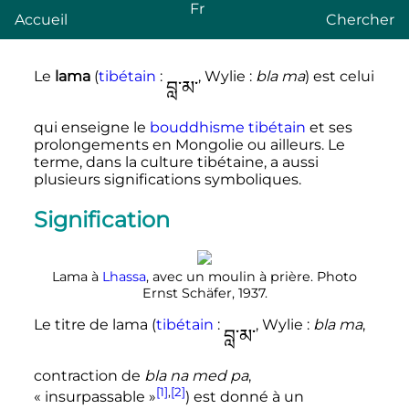
Fr
Accueil
Chercher
Le
lama
(
tibétain
:
བླ་མ་
,
Wylie
:
bla ma
) est celui
qui enseigne le
bouddhisme tibétain
et ses
prolongements en Mongolie ou ailleurs. Le
terme, dans la culture tibétaine, a aussi
plusieurs significations symboliques.
Signification
Lama à
Lhassa
, avec un moulin à prière. Photo
Ernst Schäfer, 1937.
Le titre de lama (
tibétain
:
བླ་མ་
,
Wylie
:
bla ma
,
contraction de
bla na med pa
,
[1]
,
[2]
«
insurpassable
»
) est donné à un