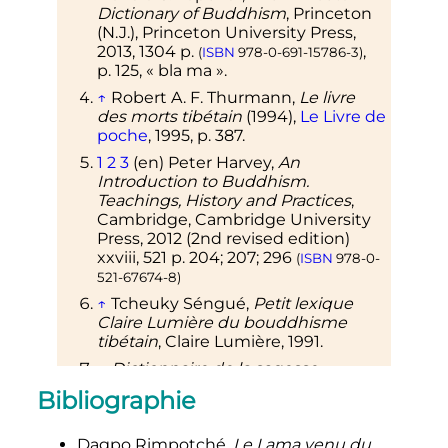
Dictionary of Buddhism
, Princeton
(N.J.), Princeton University Press,
2013
, 1304
p.
,
(
ISBN
978-0-691-15786-3
)
p.
125
, «
bla ma
».
↑
Robert A. F. Thurmann,
Le livre
des morts tibétain
(1994),
Le Livre de
poche
, 1995, p. 387.
1
2
3
(en)
Peter Harvey,
An
Introduction to Buddhism.
Teachings, History and Practices
,
Cambridge, Cambridge University
Press, 2012 (2nd revised edition)
xxviii, 521 p. 204; 207; 296
(
ISBN
978-0-
521-67674-8
)
↑
Tcheuky Séngué,
Petit lexique
Claire Lumière du bouddhisme
tibétain
, Claire Lumière, 1991.
↑
Dictionnaire de la sagesse
orientale
, Robert Laffont, coll.
Bibliographie
«
Bouquins
», 1989, p. 312-313
↑
Philippe Cornu
Dictionnaire
Dagpo Rimpotché,
Le Lama venu du