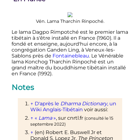
Vén. Lama Tharchin Rinpoché.
Le lama Dagpo Rimpotché est le premier lama
tibétain à s'être installé en France (1960). Il a
fondé et enseigne, aujourd'hui encore, à la
congrégation Ganden Ling, à Veneux-les-
Sablons près de
Fontainebleau
. Le Vénérable
lama Konchog Tharchin Rinpoché est un
grand maître du bouddhisme tibétain installé
en France (1992).
Notes
↑
D'après le
Dharma Dictionary
, un
Wiki Anglais-Tibétain
voir aussi:
↑
«
Lama
»
, sur
cnrtl.fr
(consulté le
15
septembre 2022
)
↑
(en)
Robert E. Buswell Jr et
Donald S. Lopez Jr,
The Princeton