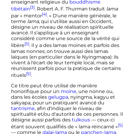
enseignant religieux du
bouddhisme
[3]
tibétain
. Robert A. F. Thurman traduit
lama
[4]
par «
mentor
.
» D'une manière générale, le
terme
lama
, qui s'utilise aussi en Occident,
désigne un niveau de réalisation spirituelle
avancé. Il s'applique à un enseignant
considéré comme une source de la vérité qui
[5]
libère
. Il y a des lamas moines et parfois des
lamas nonnes; on trouve aussi des lamas
laïques (en particulier dans le Nyingmapa): ils
vivent à l'écart de leur temple local, mais se
réunissent parfois pour la pratique de certains
[5]
rituels
.
Ce titre peut être utilisé de manière
honorifique pour un
moine
, une nonne ou,
dans les écoles
gelugpa
, nyingma, kagyu et
sakyapa, pour un pratiquant avancé du
tantrisme
, afin d'indiquer le niveau de
spiritualité et/ou d'autorité de ces personnes. Il
désigne aussi parfois des
tulkous
— ceux-ci
[5]
étant souvent qualifiés de «
lama réincarné
»
— comme le
dalaï-lama
ou le
panchen-lama
.