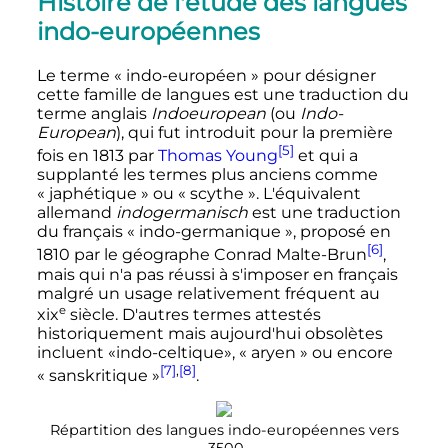
Histoire de l'étude des langues
indo-européennes
Le terme «
indo-européen
» pour désigner
cette famille de langues est une traduction du
terme anglais
Indoeuropean
(ou
Indo-
European
), qui fut introduit pour la première
[5]
fois en 1813 par
Thomas Young
et qui a
supplanté les termes plus anciens comme
«
japhétique
» ou «
scythe
». L'équivalent
allemand
indogermanisch
est une traduction
du français «
indo-germanique
», proposé en
[6]
1810 par le géographe Conrad Malte-Brun
,
mais qui n'a pas réussi à s'imposer en français
malgré un usage relativement fréquent au
e
xix
siècle
. D'autres termes attestés
historiquement mais aujourd'hui obsolètes
incluent «indo-celtique», «
aryen
» ou encore
[7]
,
[8]
«
sanskritique
»
.
Répartition des langues indo-européennes vers