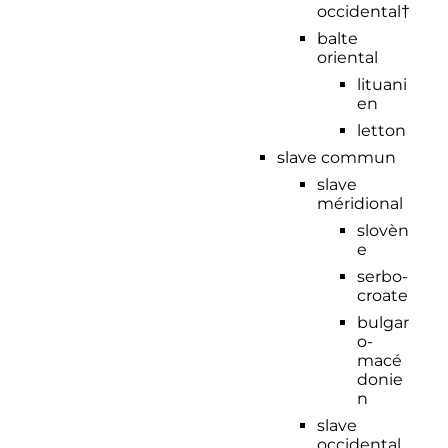
occidental†
balte
oriental
lituani
en
letton
slave commun
slave
méridional
slovèn
e
serbo-
croate
bulgar
o-
macé
donie
n
slave
occidental