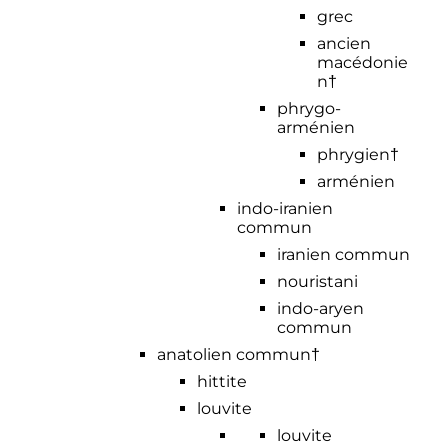
grec
ancien
macédonie
n†
phrygo-
arménien
phrygien†
arménien
indo-iranien
commun
iranien commun
nouristani
indo-aryen
commun
anatolien commun†
hittite
louvite
louvite