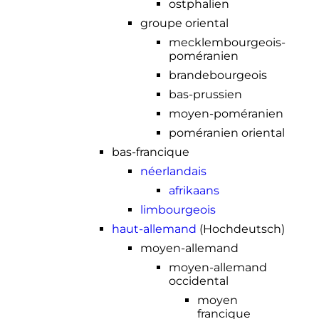
ostphalien
groupe oriental
mecklembourgeois-
poméranien
brandebourgeois
bas-prussien
moyen-poméranien
poméranien oriental
bas-francique
néerlandais
afrikaans
limbourgeois
haut-allemand
(Hochdeutsch)
moyen-allemand
moyen-allemand
occidental
moyen
francique