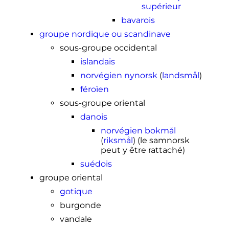
supérieur
bavarois
groupe nordique ou scandinave
sous-groupe occidental
islandais
norvégien
nynorsk
(
landsmål
)
féroïen
sous-groupe oriental
danois
norvégien
bokmål
(
riksmål
) (le samnorsk
peut y être rattaché)
suédois
groupe oriental
gotique
burgonde
vandale