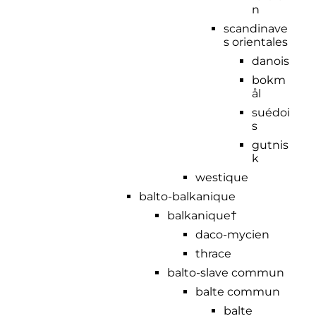
n
scandinave
s orientales
danois
bokm
ål
suédoi
s
gutnis
k
westique
balto-balkanique
balkanique†
daco-mycien
thrace
balto-slave commun
balte commun
balte