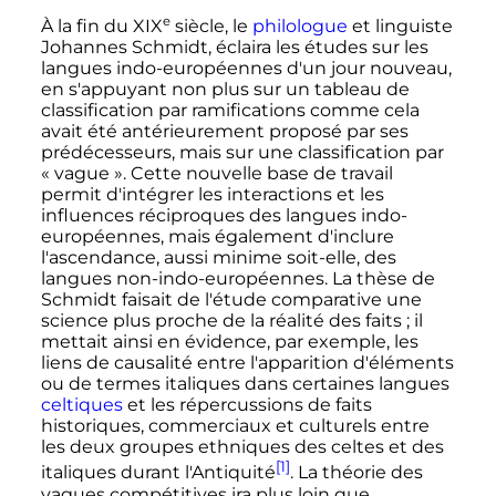
e
À la fin du
XIX
siècle
, le
philologue
et linguiste
Johannes Schmidt, éclaira les études sur les
langues indo-européennes d'un jour nouveau,
en s'appuyant non plus sur un tableau de
classification par ramifications comme cela
avait été antérieurement proposé par ses
prédécesseurs, mais sur une classification par
«
vague
». Cette nouvelle base de travail
permit d'intégrer les interactions et les
influences réciproques des langues indo-
européennes, mais également d'inclure
l'ascendance, aussi minime soit-elle, des
langues non-indo-européennes. La thèse de
Schmidt faisait de l'étude comparative une
science plus proche de la réalité des faits
; il
mettait ainsi en évidence, par exemple, les
liens de causalité entre l'apparition d'éléments
ou de termes italiques dans certaines langues
celtiques
et les répercussions de faits
historiques, commerciaux et culturels entre
les deux groupes ethniques des celtes et des
[1]
italiques durant l'Antiquité
. La théorie des
vagues compétitives ira plus loin que