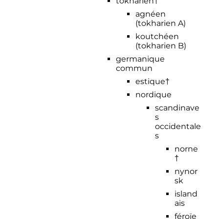
tokharien†
agnéen
(tokharien A)
koutchéen
(tokharien B)
germanique
commun
estique†
nordique
scandinave
s
occidentale
s
norne
†
nynor
sk
island
ais
féroïe