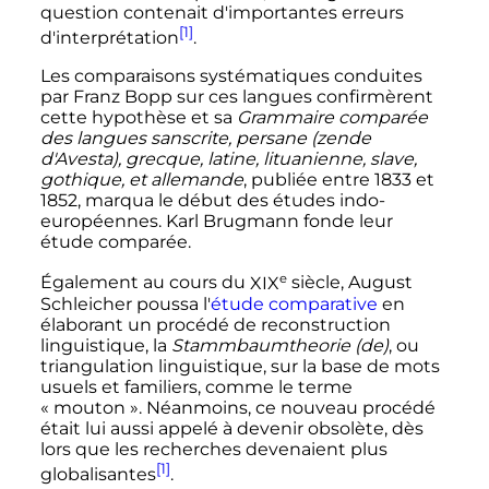
question contenait d'importantes erreurs
[1]
d'interprétation
.
Les comparaisons systématiques conduites
par Franz Bopp sur ces langues confirmèrent
cette hypothèse et sa
Grammaire comparée
des langues sanscrite, persane (zende
d'Avesta), grecque, latine, lituanienne, slave,
gothique, et allemande
, publiée entre 1833 et
1852, marqua le début des études indo-
européennes. Karl Brugmann fonde leur
étude comparée.
e
Également au cours du
XIX
siècle
, August
Schleicher poussa l'
étude comparative
en
élaborant un procédé de reconstruction
linguistique, la
Stammbaumtheorie
(de)
, ou
triangulation linguistique, sur la base de mots
usuels et familiers, comme le terme
«
mouton
». Néanmoins, ce nouveau procédé
était lui aussi appelé à devenir obsolète, dès
lors que les recherches devenaient plus
[1]
globalisantes
.