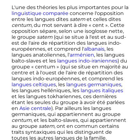
L'une des théories les plus importantes pour la
linguistique comparée
concerne l'opposition
entre les langues dites
satem
et celles dites
centum
, du mot servant à dire «
cent
». Cette
opposition sépare, selon une isoglosse nette,
le groupe
satem
(qui se situe à l'est et au sud-
est de l'aire de répartition des langues indo-
européennes, et comprend l'
albanais
, les
langues anatoliennes, l'
arménien
, les langues
balto-slaves et les
langues indo-iraniennes
) du
groupe «
centum
» (qui se situe en majorité au
centre et à l'ouest de l'aire de répartition des
langues indo-européennes, et comprend les
langues celtiques
, les
langues germaniques
,
les langues helléniques, les
langues italiques
et les langues tokhariennes, ces dernières
étant les seules du groupe à avoir été parlées
en
Asie centrale
). Par ailleurs les langues
germaniques, qui appartiennent au groupe
centum
, et les balto-slaves, qui appartiennent
au groupe
satem
, ont en commun certains
traits syntaxiques qui les distinguent de
toutes les autres langues de la famille.