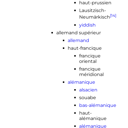
haut-prussien
Lausitzisch-
[14]
Neumärkisch
yiddish
allemand supérieur
allemand
haut-francique
francique
oriental
francique
méridional
alémanique
alsacien
souabe
bas-alémanique
haut-
alémanique
alémanique