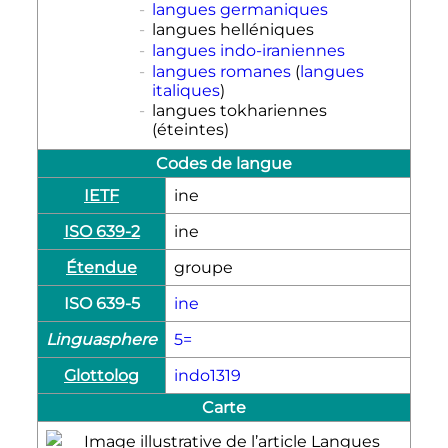
-
langues germaniques
-
langues helléniques
-
langues indo-iraniennes
-
langues romanes
(
langues
italiques
)
-
langues tokhariennes
(éteintes)
Codes de langue
IETF
ine
ISO 639-2
ine
Étendue
groupe
ISO 639-5
ine
Linguasphere
5=
Glottolog
indo1319
Carte