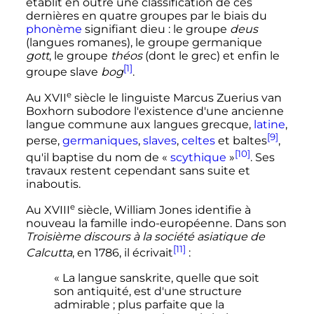
établit en outre une classification de ces
dernières en quatre groupes par le biais du
phonème
signifiant dieu
: le groupe
deus
(langues romanes), le groupe germanique
gott
, le groupe
théos
(dont le grec) et enfin le
[1]
groupe slave
bog
.
e
Au
XVII
siècle
le linguiste Marcus Zuerius van
Boxhorn subodore l'existence d'une ancienne
langue commune aux langues grecque,
latine
,
[9]
perse,
germaniques
,
slaves
,
celtes
et baltes
,
[10]
qu'il baptise du nom de «
scythique
»
. Ses
travaux restent cependant sans suite et
inaboutis.
e
Au
XVIII
siècle
, William Jones identifie à
nouveau la famille indo-européenne. Dans son
Troisième discours à la société asiatique de
[11]
Calcutta
, en 1786, il écrivait
:
« La langue sanskrite, quelle que soit
son antiquité, est d'une structure
admirable ; plus parfaite que la