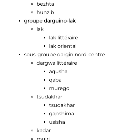
bezhta
hunzib
groupe darguino-lak
lak
lak littéraire
lak oriental
sous-groupe dargin nord-centre
dargwa littéraire
aqusha
qaba
murego
tsudakhar
tsudakhar
gapshima
usisha
kadar
muiri