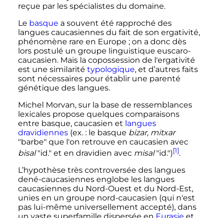
reçue par les spécialistes du domaine.
Le
basque
a souvent été rapproché des
langues caucasiennes du fait de son ergativité,
phénomène rare en Europe
; on a donc dès
lors postulé un groupe linguistique euscaro-
caucasien. Mais la copossession de l'ergativité
est une similarité
typologique
, et d’autres faits
sont nécessaires pour établir une parenté
génétique des langues.
Michel Morvan, sur la base de ressemblances
lexicales propose quelques comparaisons
entre basque, caucasien et
langues
dravidiennes
(ex.
: le basque
bizar, mitxar
"barbe" que l'on retrouve en caucasien avec
[1]
bisal
"id." et en dravidien avec
misal
"id.")
.
L’hypothèse très controversée des langues
dené-caucasiennes englobe les langues
caucasiennes du Nord-Ouest et du Nord-Est,
unies en un groupe nord-caucasien (qui n'est
pas lui-même universellement accepté), dans
un vaste superfamille dispersée en
Eurasie
et