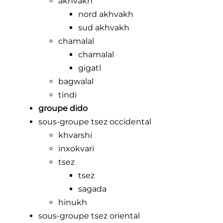
akhvakh
nord akhvakh
sud akhvakh
chamalal
chamalal
gigatl
bagwalal
tindi
groupe dido
sous-groupe tsez occidental
khvarshi
inxokvari
tsez
tsez
sagada
hinukh
sous-groupe tsez oriental