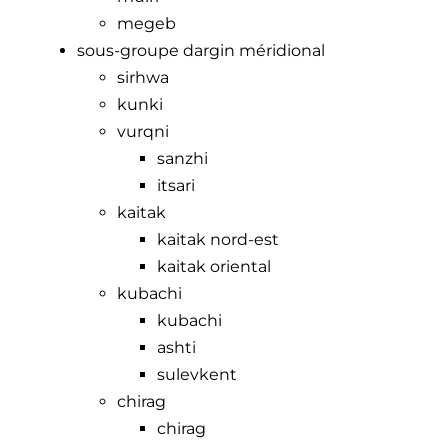
megeb
sous-groupe dargin méridional
sirhwa
kunki
vurqni
sanzhi
itsari
kaitak
kaitak nord-est
kaitak oriental
kubachi
kubachi
ashti
sulevkent
chirag
chirag