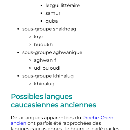
lezgui littéraire
samur
quba
sous-groupe shakhdag
kryz
budukh
sous-groupe aghwanique
aghwan †
udi ou oudi
sous-groupe khinalug
khinalug
Possibles langues
caucasiennes anciennes
Deux langues apparentées du
Proche-Orient
ancien
ont parfois été rapprochées des
langues caucasiennes
: le hourrite, parlé par les