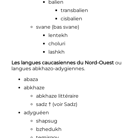
balien
transbalien
cisbalien
svane (bas svane)
lentekh
choluri
lashkh
Les langues caucasiennes du Nord-Ouest
ou
langues abkhazo-adygiennes.
abaza
abkhaze
abkhaze littéraire
sadz † (voir Sadz)
adyguéen
shapsug
bzhedukh
temirgoy