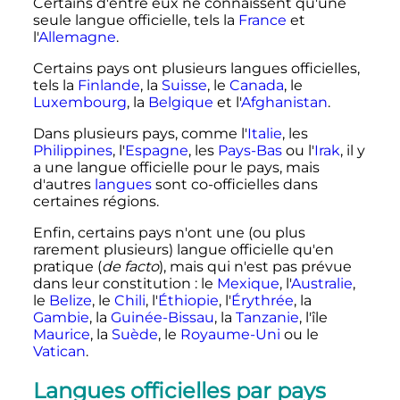
Certains d'entre eux ne connaissent qu'une
seule langue officielle, tels la
France
et
l'
Allemagne
.
Certains pays ont plusieurs langues officielles,
tels la
Finlande
, la
Suisse
, le
Canada
, le
Luxembourg
, la
Belgique
et l'
Afghanistan
.
Dans plusieurs pays, comme l'
Italie
, les
Philippines
, l'
Espagne
, les
Pays-Bas
ou l'
Irak
, il y
a une langue officielle pour le pays, mais
d'autres
langues
sont co-officielles dans
certaines régions.
Enfin, certains pays n'ont une (ou plus
rarement plusieurs) langue officielle qu'en
pratique (
de facto
), mais qui n'est pas prévue
dans leur constitution
: le
Mexique
, l'
Australie
,
le
Belize
, le
Chili
, l'
Éthiopie
, l'
Érythrée
, la
Gambie
, la
Guinée-Bissau
, la
Tanzanie
, l'île
Maurice
, la
Suède
, le
Royaume-Uni
ou le
Vatican
.
Langues officielles par pays