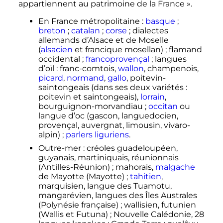
appartiennent au patrimoine de la France
».
En France métropolitaine
:
basque
;
breton
;
catalan
;
corse
; dialectes
allemands d’Alsace et de Moselle
(
alsacien
et francique mosellan)
; flamand
occidental
;
francoprovençal
; langues
d’oïl
: franc-comtois,
wallon
, champenois,
picard
,
normand
,
gallo
, poitevin-
saintongeais (dans ses deux variétés
:
poitevin et saintongeais),
lorrain
,
bourguignon-morvandiau
;
occitan
ou
langue d’oc (gascon, languedocien,
provençal, auvergnat, limousin, vivaro-
alpin)
;
parlers liguriens
.
Outre-mer
: créoles guadeloupéen,
guyanais, martiniquais, réunionnais
(Antilles-Réunion)
; mahorais,
malgache
de Mayotte (Mayotte)
;
tahitien
,
marquisien, langue des Tuamotu,
mangarévien, langues des Îles Australes
(Polynésie française)
; wallisien, futunien
(Wallis et Futuna)
; Nouvelle Calédonie, 28