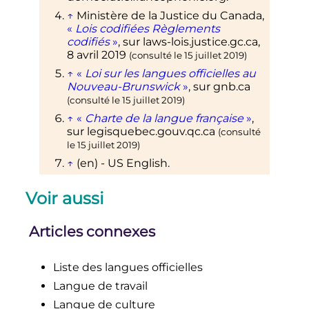
↑
Ministère de la
Justice du Canada
,
«
Lois codifiées Règlements
codifiés
»
, sur
laws-lois.justice.gc.ca
,
8 avril 2019
(consulté le
15 juillet 2019
)
↑
«
Loi sur les langues officielles au
Nouveau-Brunswick
»
, sur
gnb.ca
(consulté le
15 juillet 2019
)
↑
«
Charte de la langue française
»
,
sur
legisquebec.gouv.qc.ca
(consulté
le
15 juillet 2019
)
↑
(en)
- US English.
↑
Constitution de la Finlande
(
lire en
Voir aussi
ligne
)
↑
Ordonnance de Villers Cotterêts
,
notamment l'article 111.
Articles connexes
↑
«
Loi constitutionnelle n° 92-554
du 25 juin 1992
»
, sur
conseil-
Liste des langues officielles
constitutionnel.fr
.
Langue de travail
↑
(en)
«
OLAC resources in and
about the New Zealand Sign
Langue de culture