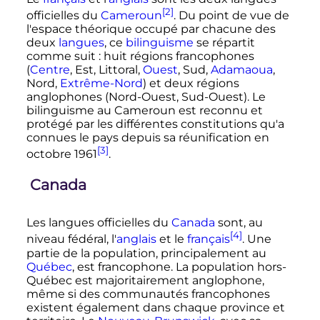
[2]
officielles du
Cameroun
. Du point de vue de
l'espace théorique occupé par chacune des
deux
langues
, ce
bilinguisme
se répartit
comme suit
: huit régions francophones
(
Centre
, Est, Littoral,
Ouest
, Sud,
Adamaoua
,
Nord,
Extrême-Nord
) et deux régions
anglophones (Nord-Ouest, Sud-Ouest). Le
bilinguisme au Cameroun est reconnu et
protégé par les différentes constitutions qu'a
connues le pays depuis sa réunification en
[3]
octobre 1961
.
Canada
Les langues officielles du
Canada
sont, au
[4]
niveau fédéral, l'
anglais
et le
français
. Une
partie de la population, principalement au
Québec
, est francophone. La population hors-
Québec est majoritairement anglophone,
même si des communautés francophones
existent également dans chaque province et