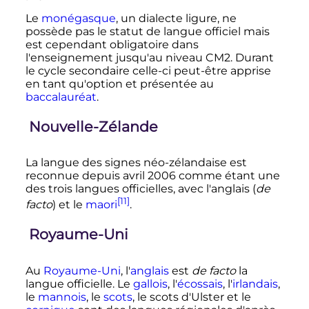
Le
monégasque
, un dialecte ligure, ne
possède pas le statut de langue officiel mais
est cependant obligatoire dans
l'enseignement jusqu'au niveau CM2. Durant
le cycle secondaire celle-ci peut-être apprise
en tant qu'option et présentée au
baccalauréat
.
Nouvelle-Zélande
La langue des signes néo-zélandaise est
reconnue depuis
avril 2006
comme étant une
des trois langues officielles, avec l'anglais (
de
[11]
facto
) et le
maori
.
Royaume-Uni
Au
Royaume-Uni
, l'
anglais
est
de facto
la
langue officielle. Le
gallois
, l'
écossais
, l'
irlandais
,
le
mannois
, le
scots
, le scots d'Ulster et le