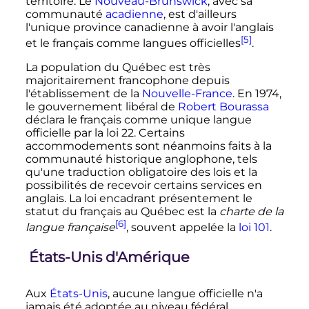
territoire. Le
Nouveau-Brunswick
, avec sa
communauté
acadienne
, est d'ailleurs
l'unique province canadienne à avoir l'anglais
[5]
et le français comme langues officielles
.
La population du Québec est très
majoritairement francophone depuis
l'établissement de la
Nouvelle-France
. En 1974,
le gouvernement libéral de
Robert Bourassa
déclara le français comme unique langue
officielle par la loi 22. Certains
accommodements sont néanmoins faits à la
communauté historique anglophone, tels
qu'une traduction obligatoire des lois et la
possibilités de recevoir certains services en
anglais. La loi encadrant présentement le
statut du français au Québec est la
charte de la
[6]
langue française
, souvent appelée la
loi 101
.
États-Unis d'Amérique
Aux
États-Unis
, aucune langue officielle n'a
jamais été adoptée au niveau fédéral.