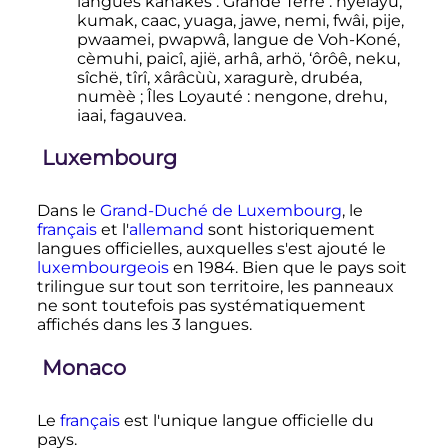
langues kanakes
: Grande Terre
: nyelâyu,
kumak, caac, yuaga, jawe, nemi, fwâi, pije,
pwaamei, pwapwâ, langue de Voh-Koné,
cèmuhi, paicî, ajië, arhâ, arhö, ‘ôrôê, neku,
sîchë, tîrî, xârâcùù, xaragurè, drubéa,
numèè
; Îles Loyauté
: nengone, drehu,
iaai, fagauvea.
Luxembourg
Dans le
Grand-Duché de Luxembourg
, le
français
et l'
allemand
sont historiquement
langues officielles, auxquelles s'est ajouté le
luxembourgeois
en 1984. Bien que le pays soit
trilingue sur tout son territoire, les panneaux
ne sont toutefois pas systématiquement
affichés dans les 3 langues.
Monaco
Le
français
est l'unique langue officielle du
pays.