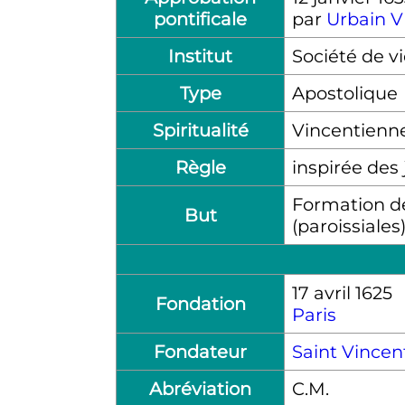
pontificale
par
Urbain VI
Institut
Société de v
Type
Apostolique
Spiritualité
Vincentienne 
Règle
inspirée des 
Formation de
But
(paroissiales)
17 avril 1625
Fondation
Paris
Fondateur
Saint Vincen
Abréviation
C.M.