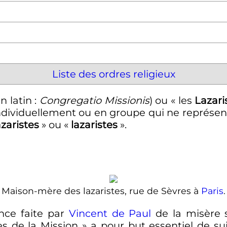
Liste des ordres religieux
n latin
:
Congregatio Missionis
) ou «
les
Lazari
Individuellement ou en groupe qui ne représente 
azaristes
» ou «
lazaristes
».
Maison-mère des lazaristes, rue de Sèvres à
Paris
.
nce faite par
Vincent de Paul
de la misère s
es de la Mission
» a pour but essentiel de su