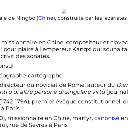
ale de Ningbo (
Chine
), construite par les lazaristes
), missionnaire en Chine, compositeur et clave
 pour plaire à l'empereur Kangxi qui souhaitai
 écrivit des sonates.
onsul
 géographe-cartographe
, directeur du noviciat de Rome, auteur du
Diar
anti o di altre persone di singolare virtù
(journal 
742-1794), premier évêque constitutionnel, dé
 à Paris
20), missionnaire en Chine, martyr,
canonisé
en 
ul, rue de Sèvres à Paris