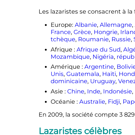
Les lazaristes se consacrent à la 
Europe:
Albanie
,
Allemagne
,
France
,
Grèce
,
Hongrie
,
Irlan
tchèque
,
Roumanie
,
Russie
,
Afrique
:
Afrique du Sud
,
Alg
Mozambique
,
Nigéria
,
répub
Amérique
:
Argentine
,
Bolivi
Unis
,
Guatemala
,
Haïti
,
Hond
dominicaine
,
Uruguay
,
Vene
Asie
:
Chine
,
Inde
,
Indonésie
,
Océanie
:
Australie
,
Fidji
,
Pap
En 2009, la société compte
3 82
Lazaristes célèbres