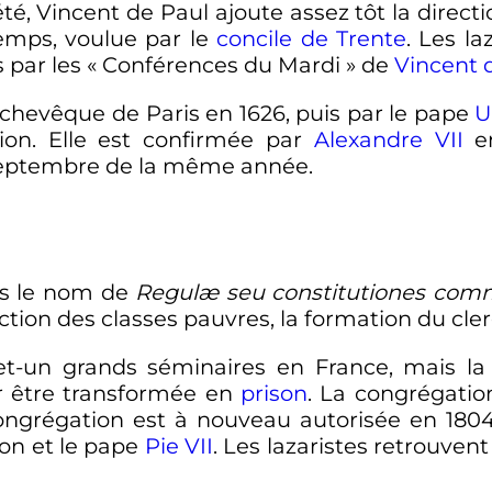
été, Vincent de Paul ajoute assez tôt la direc
emps, voulue par le
concile de Trente
. Les l
 par les «
Conférences du Mardi
» de
Vincent 
rchevêque de Paris en 1626, puis par le pape
U
ion. Elle est confirmée par
Alexandre VII
en
eptembre de la même année.
us le nom de
Regulæ seu constitutiones comm
ruction des classes pauvres, la formation du cle
e-et-un grands séminaires en France, mais l
r être transformée en
prison
. La congrégation
ongrégation est à nouveau autorisée en 1804
on et le pape
Pie VII
. Les lazaristes retrouvent