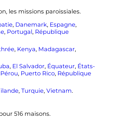
n, les missions paroissiales.
oatie
,
Danemark
,
Espagne
,
ne
,
Portugal
,
République
thrée
,
Kenya
,
Madagascar
,
uba
,
El Salvador
,
Équateur
,
États-
,
Pérou
,
Puerto Rico
,
République
ïlande
,
Turquie
,
Vietnam
.
pour 516 maisons.