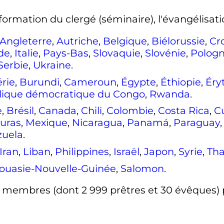
formation du clergé (séminaire), l'évangélisatio
Angleterre
,
Autriche
,
Belgique
,
Biélorussie
,
Cr
de
,
Italie
,
Pays-Bas
,
Slovaquie
,
Slovénie
,
Polog
Serbie
,
Ukraine
.
érie
,
Burundi
,
Cameroun
,
Égypte
,
Éthiopie
,
Éry
lique démocratique du Congo
,
Rwanda
.
e
,
Brésil
,
Canada
,
Chili
,
Colombie
,
Costa Rica
,
C
uras
,
Mexique
,
Nicaragua
,
Panamá
,
Paraguay
zuela
.
Iran
,
Liban
,
Philippines
,
Israël
,
Japon
,
Syrie
,
Tha
ouasie-Nouvelle-Guinée
,
Salomon
.
9 membres
(dont
2 999
prêtres et 30 évêques) 