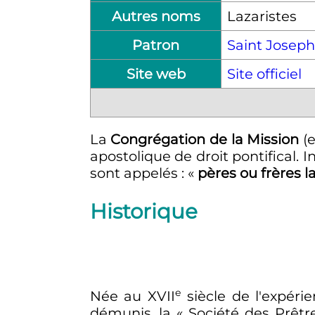
Autres noms
Lazaristes
Patron
Saint Joseph
Site web
Site officiel
La
Congrégation de la Mission
(e
apostolique de droit pontifical. 
sont appelés
: «
pères ou frères l
Historique
e
Née au
XVII
siècle
de l'expérie
démunis, la «
Société des Prêtr