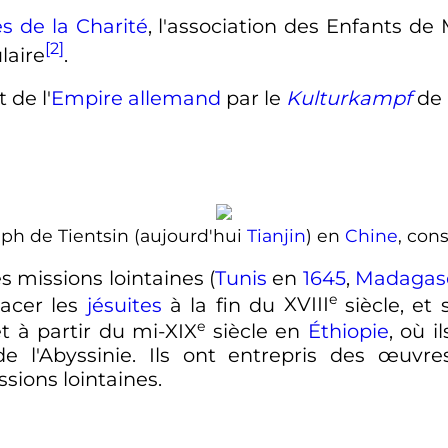
les de la Charité
, l'association des Enfants d
[2]
laire
.
 de l'
Empire allemand
par le
Kulturkampf
de
eph de Tientsin (aujourd'hui
Tianjin
) en
Chine
, cons
s missions lointaines (
Tunis
en
1645
,
Madagas
e
lacer les
jésuites
à la fin du
XVIII
siècle
, et
e
et à partir du mi-
XIX
siècle
en
Éthiopie
, où i
de l'Abyssinie. Ils ont entrepris des œuvr
sions lointaines.