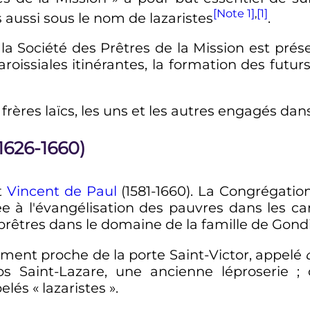
[Note 1]
,
[1]
 aussi sous le nom de lazaristes
.
, la Société des Prêtres de la Mission est prés
aroissiales itinérantes, la formation des futur
frères laïcs, les uns et les autres engagés dans
1626-1660)
t
Vincent de Paul
(1581-1660). La Congrégatio
iée à l'évangélisation des pauvres dans les 
prêtres dans le domaine de la famille de Gondi
iment proche de la porte Saint-Victor, appelé
s Saint-Lazare, une ancienne léproserie
;
lés «
lazaristes
».