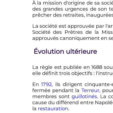
À la mission d'origine de sa soci
des grandes urgences de son t
prêcher des retraites, inaugurées
La société est approuvée par l'a
Société des Prêtres de la Miss
approuvés canoniquement en s
Évolution ultérieure
La règle est publiée en 1688 so
elle définit trois objectifs
: l'inst
En
1792
, ils dirigent cinquant
fermée pendant la
Terreur
, pou
membres sont
guillotinés
. La c
cause du différend entre Napolé
la
restauration
.