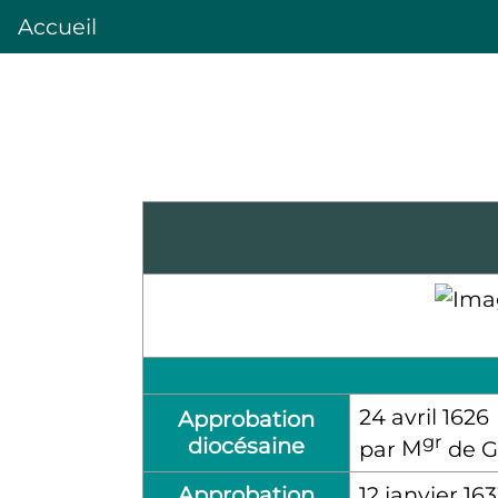
Accueil
24 avril 1626
Approbation
gr
diocésaine
par
M
de G
Approbation
12 janvier 16