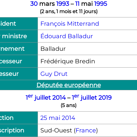
30
mars
1993
–
11
mai
1995
(
2 ans, 1 mois et 11 jours
)
ident
François Mitterrand
 ministre
Édouard Balladur
rnement
Balladur
cesseur
Frédérique Bredin
esseur
Guy Drut
Députée européenne
er
er
1
juillet
2014
–
1
juillet
2019
(
5 ans
)
ction
25 mai 2014
cription
Sud-Ouest (
France
)