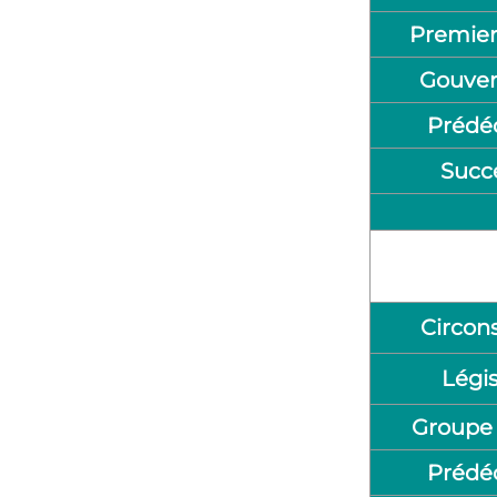
Premier
Gouve
Prédé
Succ
Circons
Légis
Groupe 
Prédé