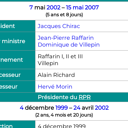
7
mai
2002
–
15
mai
2007
(
5 ans et 8 jours
)
ident
Jacques Chirac
Jean-Pierre Raffarin
 ministre
Dominique de Villepin
Raffarin
I
,
II
et
III
rnement
Villepin
cesseur
Alain Richard
esseur
Hervé Morin
Présidente du
RPR
4
décembre
1999
–
24
avril
2002
(
2 ans, 4 mois et 20 jours
)
ction
4 décembre 1999