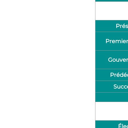
Prés
Premier
Gouve
Prédé
Succ
Éle