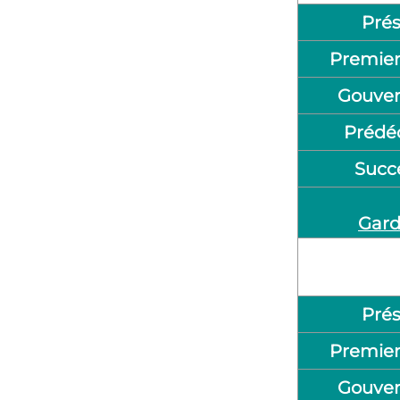
Prés
Premier
Gouve
Prédé
Succ
Gard
Prés
Premier
Gouve