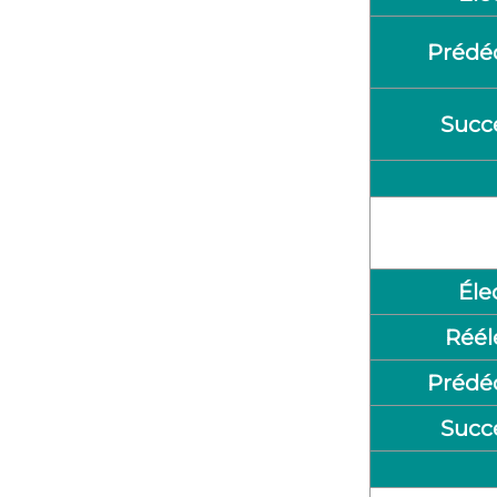
Prédé
Succ
Éle
Réél
Prédé
Succ