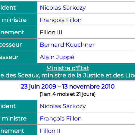
ident
Nicolas Sarkozy
 ministre
François Fillon
rnement
Fillon
III
cesseur
Bernard Kouchner
esseur
Alain Juppé
Ministre d'État
e des Sceaux, ministre de la Justice et des Lib
23
juin
2009
–
13
novembre
2010
(
1 an, 4 mois et 21 jours
)
ident
Nicolas Sarkozy
 ministre
François Fillon
rnement
Fillon
II