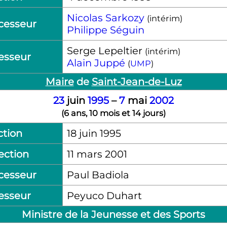
Nicolas Sarkozy
(intérim)
cesseur
Philippe Séguin
Serge Lepeltier
(intérim)
esseur
Alain Juppé
(
UMP
)
Maire
de
Saint-Jean-de-Luz
23
juin
1995
–
7
mai
2002
(
6 ans, 10 mois et 14 jours
)
ction
18 juin 1995
ection
11 mars 2001
cesseur
Paul Badiola
esseur
Peyuco Duhart
Ministre de la Jeunesse et des Sports