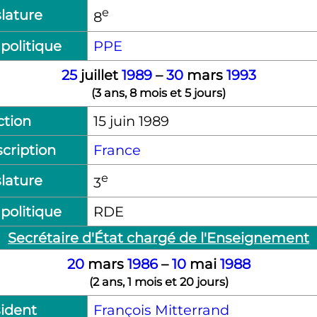
e
lature
8
politique
PPE
25
juillet
1989
–
30
mars
1993
(
3 ans, 8 mois et 5 jours
)
ction
15 juin 1989
cription
France
e
lature
3
politique
RDE
Secrétaire d'État chargé de l'Enseignement
20
mars
1986
–
10
mai
1988
(
2 ans, 1 mois et 20 jours
)
ident
François Mitterrand