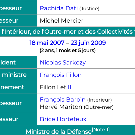
cesseur
Rachida Dati
(Justice)
esseur
Michel Mercier
l'Intérieur, de l'Outre-mer et des Collectivités 
18
mai
2007
–
23
juin
2009
(
2 ans, 1 mois et 5 jours
)
ident
Nicolas Sarkozy
 ministre
François Fillon
rnement
Fillon
I
et
II
François Baroin
(Intérieur)
cesseur
Hervé Mariton
(Outre-mer)
esseur
Brice Hortefeux
[Note 1]
Ministre de la Défense