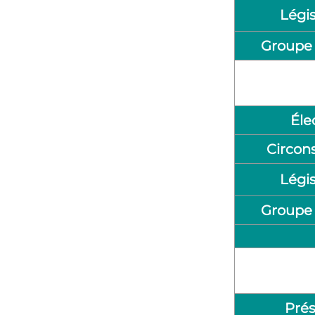
Légis
Groupe 
Éle
Circons
Légis
Groupe 
Prés