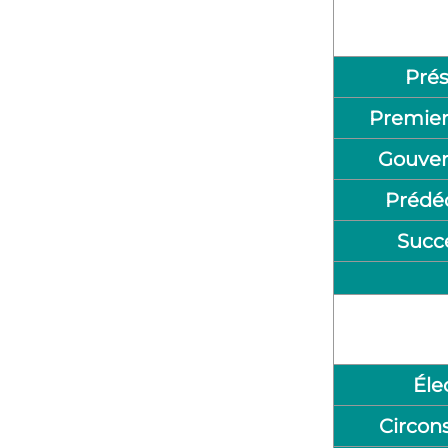
Prés
Premier
Gouve
Prédé
Succ
Éle
Circons