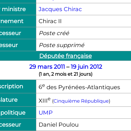
 ministre
Jacques Chirac
rnement
Chirac
II
cesseur
Poste créé
esseur
Poste supprimé
Députée française
29
mars
2011
–
19
juin
2012
(
1 an, 2 mois et 21 jours
)
e
cription
6
des Pyrénées-Atlantiques
e
lature
XIII
(
Cinquième République
)
politique
UMP
cesseur
Daniel Poulou