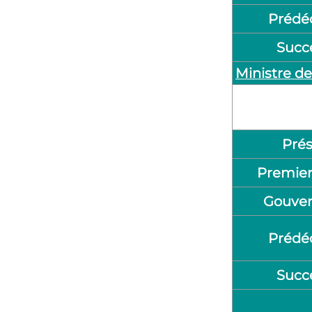
Prédé
Succ
Ministre de 
Prés
Premier
Gouve
Prédé
Succ