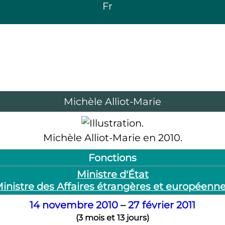
Fr
Michèle Alliot-Marie
Michèle Alliot-Marie en 2010.
Fonctions
Ministre d'État
inistre des Affaires étrangères et européenn
14
novembre
2010
–
27
février
2011
(
3 mois et 13 jours
)