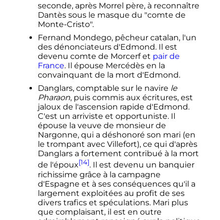
seconde, après Morrel père, à reconnaître
Dantès sous le masque du "comte de
Monte-Cristo".
Fernand Mondego, pêcheur catalan, l'un
des dénonciateurs d'Edmond. Il est
devenu comte de Morcerf et
pair de
France
. Il épouse Mercédès en la
convainquant de la mort d'Edmond.
Danglars, comptable sur le navire
le
Pharaon
, puis commis aux écritures, est
jaloux de l'ascension rapide d'Edmond.
C'est un arriviste et opportuniste. Il
épouse la veuve de monsieur de
Nargonne, qui a déshonoré son mari (en
le trompant avec Villefort), ce qui d'après
Danglars a fortement contribué à la mort
[14]
de l'époux
. Il est devenu un banquier
richissime grâce à la campagne
d'Espagne et à ses conséquences qu'il a
largement exploitées au profit de ses
divers trafics et spéculations. Mari plus
que complaisant, il est en outre