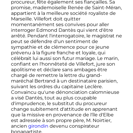
procureur, fête également ses fiançailles. Sa
promise, mademoiselle Renée de Saint-Méran,
appartient à la meilleure société royaliste de
Marseille. Villefort doit quitter
momentanément ses convives pour aller
interroger Edmond Dantès qui vient d'être
arrêté. Pendant l'interrogatoire, le magistrat ne
peut se défendre d'un sentiment de
sympathie et de clémence pour ce jeune
prévenu à la figure franche et loyale, qui
célébrait lui aussi son futur mariage. Le marin,
confiant en l'honnêteté de Villefort, jure son
apolitisme et déclare sans ambages être
chargé de remettre la lettre du grand-
maréchal Bertrand à un destinataire parisien,
suivant les ordres du capitaine Leclère.
Convaincu qu'une dénonciation calomnieuse
a visé Dantès, tout au plus coupable
d'imprudence, le substitut du procureur
change subitement d'attitude en apprenant
que la missive en provenance de l'île d'Elbe
est adressée à son propre père,
M. Noirtier
,
ancien
girondin
devenu conspirateur
bonapartiste.