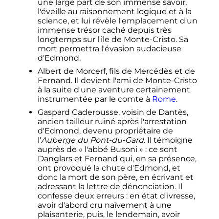
une large part de son immense savoir,
l'éveille au raisonnement logique et à la
science, et lui révèle l'emplacement d'un
immense trésor caché depuis très
longtemps sur l'île de Monte-Cristo. Sa
mort permettra l'évasion audacieuse
d'Edmond.
Albert de Morcerf, fils de Mercédès et de
Fernand. Il devient l'ami de Monte-Cristo
à la suite d'une aventure certainement
instrumentée par le comte à
Rome
.
Gaspard Caderousse, voisin de Dantès,
ancien tailleur ruiné après l'arrestation
d'Edmond, devenu propriétaire de
l'
Auberge du Pont-du-Gard
. Il témoigne
auprès de «
l'abbé Busoni
»
: ce sont
Danglars et Fernand qui, en sa présence,
ont provoqué la chute d'Edmond, et
donc la mort de son père, en écrivant et
adressant la lettre de dénonciation. Il
confesse deux erreurs
: en état d'ivresse,
avoir d'abord cru naïvement à une
plaisanterie, puis, le lendemain, avoir