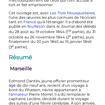
méthodiquement de ceux qui l'ont accusé à
tort et fait emprisonner.
Cet ouvrage est, avec
Les Trois Mousquetaires
,
l'une des œuvres les plus connues de l'écrivain
tant en
France
qu'à l'étranger. Il a d'abord été
publié en
feuilleton
dans
le Journal des débats
re
du
28 août
au
19 octobre 1844
(
1
partie
), du
31
e
octobre
au
26 novembre 1844
(
2
partie
), puis
finalement du
20 juin 1845
au
15 janvier 1846
e
(
3
partie
).
Résumé
Marseille
Edmond Dantès, jeune officier prometteur
âgé de dix-neuf ans, revient d'un voyage à
bord du
Pharaon
, navire appartenant à
l'
armateur
Pierre Morrel. Il a dû remplacer le
capitaine Leclère, décédé durant le voyage
des suites d'une fièvre cérébrale. À son arrivée,