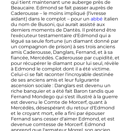
qui tient maintenant une auberge près de
Beaucaire. Edmond se fait passer auprès de
Caderousse – le moins impliqué (l'ivresse
aidant) dans le complot – pour un
abbé
italien
du nom de Busoni, qui aurait assisté aux
derniers moments de Dantès. Il prétend être
l'exécuteur testamentaire d'Edmond qui a
légué sa seule fortune (un diamant donné par
un compagnon de prison) à ses trois anciens
amis Caderousse, Danglars, Fernand, et à sa
fiancée, Mercédès. Caderousse par cupidité, et
pour récupérer le diamant pour lui seul, révèle
à Edmond le complot dont il a été victime.
Celui-ci se fait raconter l'incroyable destinée
de ses anciens amis et leur fulgurante
ascension sociale
: Danglars est devenu un
riche banquier et a été fait Baron tandis que
Fernand Mondego qui s'est illustré à la guerre
est devenu le Comte de Morcerf, quant à
Mercédès, désespérant du retour d'Edmond
et le croyant mort, elle a fini par épouser
Fernand sans cesser d'aimer Edmond, et est
devenue comtesse de Morcerf. Edmond
apprend que l'armateur Morrel, son ancien