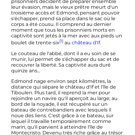
prisonniers décident de préparer ensemble
leur évasion, mais le vieux prêtre meurt d'un
troisième accès et Edmond, pensant pouvoir
s'échapper, prend sa place dans le sac où le
corps a été cousu. Il comprend au dernier
moment que tous les prisonniers morts en
captivité sont jetés à la mer avec aux pieds un
[1]
boulet de trente-six
au
château d'If
.
Le couteau de l'abbé, dont il a eu soin de se
munir, lui permet de s'échapper du sac et de
recouvrer la liberté. Sa captivité aura duré
quinze ans...
Edmond nage environ sept kilomètres, la
distance qui sépare le château d'If et l'île de
Tiboulen. Plus tard, il reprend la mer pour
rejoindre un navire qu'il aperçoit au large; au
bord de la noyade, il est récupéré sur un
bateau de contrebandiers avec lesquels il
noue des liens. C'est grâce à ce bateau, sur
lequel il travaille temporairement comme
marin, qu'il parvient à atteindre l'île de
Montecristo. Devenu très riche grâce au trésor