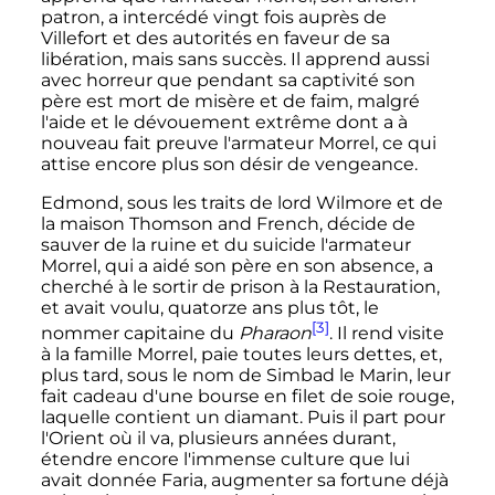
patron, a intercédé vingt fois auprès de
Villefort et des autorités en faveur de sa
libération, mais sans succès. Il apprend aussi
avec horreur que pendant sa captivité son
père est mort de misère et de faim, malgré
l'aide et le dévouement extrême dont a à
nouveau fait preuve l'armateur Morrel, ce qui
attise encore plus son désir de vengeance.
Edmond, sous les traits de lord Wilmore et de
la maison Thomson and French, décide de
sauver de la ruine et du suicide l'armateur
Morrel, qui a aidé son père en son absence, a
cherché à le sortir de prison à la Restauration,
et avait voulu, quatorze ans plus tôt, le
[3]
nommer capitaine du
Pharaon
. Il rend visite
à la famille Morrel, paie toutes leurs dettes, et,
plus tard, sous le nom de Simbad le Marin, leur
fait cadeau d'une bourse en filet de soie rouge,
laquelle contient un diamant. Puis il part pour
l'Orient où il va, plusieurs années durant,
étendre encore l'immense culture que lui
avait donnée Faria, augmenter sa fortune déjà