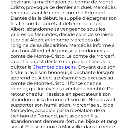
devinant la machination du comte de Monte-
Cristo, provoque ce dernier en duel. Mercédès,
reconnaissant le comte comme Edmond
Dantès dès le début, le supplie d'épargner son
fils. Le comte, qui était déterminé à tuer
Albert, abandonne sa vengeance sous les
prières de Mercédès, décide alors de se laisser
tuer par Albert et informe Mercédès de
l'origine de sa disparition. Mercédès informe à
son tour Albert et le pousse à pardonner au
comte de Monte-Cristo. Le comte de Morcerf,
quant à lui, est déclaré coupable et acculé à
quitter la
Chambre des pairs
. Croyant que son
fils lui a lavé son honneur, il déchante lorsqu'il
apprend qu'Albert a présenté ses excuses au
comte de Monte-Cristo. Il fonce chez ce
dernier, qui lui révèle sa véritable identité. De
retour chez lui, il assiste en spectateur à son
abandon par sa femme et son fils. Ne pouvant
supporter son humiliation, Morcerf se suicide.
Mercédès, accablée par la révélation de la
trahison de Fernand, part avec son fils,
abandonnant demeure, fortune, bijoux et rang
social. Elle se réfugie à Marseille, dans la petite