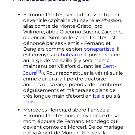
Edmond Dantès, second pressenti pour
devenir le capitaine du navire
le Pharaon
,
alias comte de Monte-Cristo, lord
Wilmore, abbé Giacomo Busoni, Zaccone,
ou encore Simbad le Marin. Dantès est
dénoncé par ses «
amis
» Fernand et
Danglars comme espion
bonapartiste
. Il
est envoyé au
château d'If
, prison située
au large de Marseille (il y sera même
maintenu par Villefort durant les
Cent-
[13]
Jours
). Pour reconstituer la vérité sur le
crime qui lui a fait perdre quatorze
années de sa vie, il prendra de nombreux
déguisements et mènera ses plans de
très longue main d'abord en
Italie
puis à
Paris
.
Mercédès Herrera, d'abord fiancée à
Edmond Dantès puis, convaincue de sa
mort, épouse de Fernand Mondego qui
devient comte de Morcerf. De ce mariage
naîtra Albert de Morcerf. Elle sera la