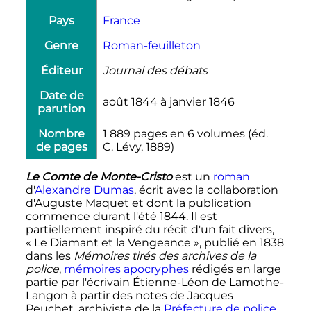
Pays
France
Genre
Roman-feuilleton
Éditeur
Journal des débats
Date de
août 1844 à janvier 1846
parution
Nombre
1 889 pages en 6 volumes (éd.
de pages
C. Lévy, 1889)
Le Comte de Monte-Cristo
est un
roman
d'
Alexandre Dumas
, écrit avec la collaboration
d'Auguste Maquet et dont la publication
commence durant l'été 1844. Il est
partiellement inspiré du récit d'un fait divers,
«
Le Diamant et la Vengeance
», publié en 1838
dans les
Mémoires tirés des archives de la
police
,
mémoires
apocryphes
rédigés en large
partie par l'écrivain Étienne-Léon de Lamothe-
Langon à partir des notes de Jacques
Peuchet, archiviste de la
Préfecture de police
.