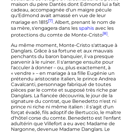
maison du père Dantès dont Edmond lui a fait
cadeau, accompagnée d'un maigre pécule
qu'Edmond avait amassé en vue de leur
[7]
mariage en 1815
. Albert, prenant le nom de
sa mère, s'engagera dans les
spahis
avec les
[8]
protections du comte de Monte-Cristo
.
Au même moment, Monte-Cristo s'attaque à
Danglars. Grâce à sa fortune et aux mauvais
penchants du baron banquier, il va presque
parvenir à le ruiner. Il s'arrange ensuite pour
l'acculer à donner – ou, plus exactement, à
«
vendre
» – en mariage à sa fille Eugénie un
prétendu aristocrate italien, le prince Andrea
Cavalcanti, personnage fabriqué de toutes
pièces par le comte et supposé très riche par
Danglars. La fiancée découvrira, le jour de la
signature du contrat, que Benedetto n'est ni
prince ni riche ni même italien
: il s'agit d'un
forçat évadé, fils adoptif de Bertuccio, le maître
d'hôtel corse du comte. Benedetto est l'enfant
adultérin que Villefort a eu avec Madame de
Nargonne, devenue Madame Danglars. Le