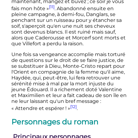
maintenant, mangez et buvez
; ce soir je vous
[11]
fais mon hôte
»
. Abandonné ensuite en
pleine campagne, à demi-fou, Danglars, se
penchant sur un ruisseau pour y étancher sa
soif, s'aperçoit qu'en une nuit ses cheveux
sont devenus blancs. Il est ruiné mais sauf,
alors que Caderousse et Morcerf sont morts et
que Villefort a perdu la raison.
Une fois sa vengeance accomplie mais torturé
de questions sur le droit de se faire justice, de
se substituer à Dieu, Monte-Cristo repart pour
l'Orient en compagnie de la femme qu'il aime,
Haydée, qui, peut-être, lui fera retrouver une
sérénité mise à mal par la mort injuste du
jeune Édouard. Il a richement doté Valentine
et Maximilien et leur a fait cadeau de son île en
ne leur laissant qu'un bref message
:
[12]
«
Attendre et espérer
!
»
.
Personnages du roman
Principaux personnages