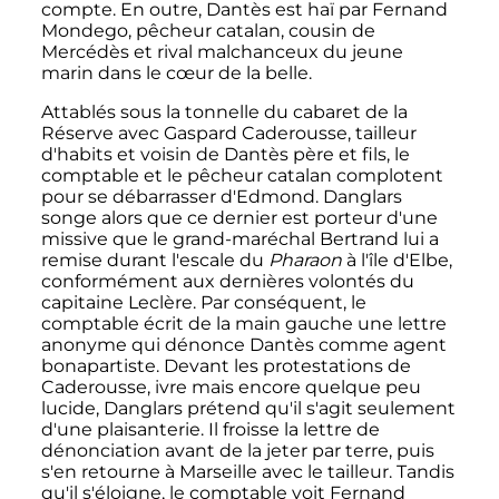
compte. En outre, Dantès est haï par Fernand
Mondego, pêcheur catalan, cousin de
Mercédès et rival malchanceux du jeune
marin dans le cœur de la belle.
Attablés sous la tonnelle du cabaret de la
Réserve avec Gaspard Caderousse, tailleur
d'habits et voisin de Dantès père et fils, le
comptable et le pêcheur catalan complotent
pour se débarrasser d'Edmond. Danglars
songe alors que ce dernier est porteur d'une
missive que le grand-maréchal Bertrand lui a
remise durant l'escale du
Pharaon
à l'île d'Elbe,
conformément aux dernières volontés du
capitaine Leclère. Par conséquent, le
comptable écrit de la main gauche une lettre
anonyme qui dénonce Dantès comme agent
bonapartiste. Devant les protestations de
Caderousse, ivre mais encore quelque peu
lucide, Danglars prétend qu'il s'agit seulement
d'une plaisanterie. Il froisse la lettre de
dénonciation avant de la jeter par terre, puis
s'en retourne à Marseille avec le tailleur. Tandis
qu'il s'éloigne, le comptable voit Fernand