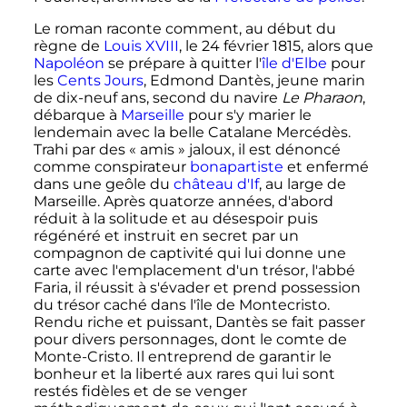
Le roman raconte comment, au début du
règne de
Louis XVIII
, le
24 février 1815
, alors que
Napoléon
se prépare à quitter l'
île d'Elbe
pour
les
Cents Jours
, Edmond Dantès, jeune marin
de dix-neuf ans, second du navire
Le Pharaon
,
débarque à
Marseille
pour s'y marier le
lendemain avec la belle Catalane Mercédès.
Trahi par des «
amis
» jaloux, il est dénoncé
comme conspirateur
bonapartiste
et enfermé
dans une geôle du
château d'If
, au large de
Marseille. Après quatorze années, d'abord
réduit à la solitude et au désespoir puis
régénéré et instruit en secret par un
compagnon de captivité qui lui donne une
carte avec l'emplacement d'un trésor, l'abbé
Faria, il réussit à s'évader et prend possession
du trésor caché dans l'île de Montecristo.
Rendu riche et puissant, Dantès se fait passer
pour divers personnages, dont le comte de
Monte-Cristo. Il entreprend de garantir le
bonheur et la liberté aux rares qui lui sont
restés fidèles et de se venger