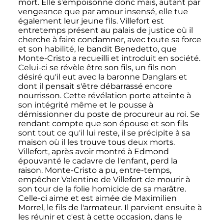
mort. Elle s'empoisonne donc mais, autant par
vengeance que par amour insensé, elle tue
également leur jeune fils. Villefort est
entretemps présent au palais de justice où il
cherche à faire condamner, avec toute sa force
et son habilité, le bandit Benedetto, que
Monte-Cristo a recueilli et introduit en société.
Celui-ci se révèle être son fils, un fils non
désiré qu'il eut avec la baronne Danglars et
dont il pensait s'être débarrassé encore
nourrisson. Cette révélation porte atteinte à
son intégrité même et le pousse à
démissionner du poste de procureur au roi. Se
rendant compte que son épouse et son fils
sont tout ce qu'il lui reste, il se précipite à sa
maison où il les trouve tous deux morts.
Villefort, après avoir montré à Edmond
épouvanté le cadavre de l'enfant, perd la
raison. Monte-Cristo a pu, entre-temps,
empêcher Valentine de Villefort de mourir à
son tour de la folie homicide de sa marâtre.
Celle-ci aime et est aimée de Maximilien
Morrel, le fils de l'armateur. Il parvient ensuite à
les réunir et c'est à cette occasion, dans le