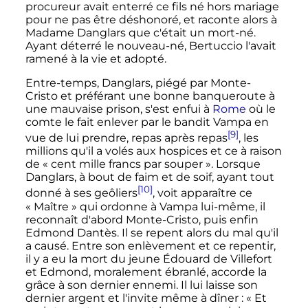
procureur avait enterré ce fils né hors mariage
pour ne pas être déshonoré, et raconte alors à
Madame Danglars que c'était un mort-né.
Ayant déterré le nouveau-né, Bertuccio l'avait
ramené à la vie et adopté.
Entre-temps, Danglars, piégé par Monte-
Cristo et préférant une bonne banqueroute à
une mauvaise prison, s'est enfui à
Rome
où le
comte le fait enlever par le bandit Vampa en
[9]
vue de lui prendre, repas après repas
, les
millions qu'il a volés aux hospices et ce à raison
de «
cent mille francs par souper
». Lorsque
Danglars, à bout de faim et de soif, ayant tout
[10]
donné à ses geôliers
, voit apparaître ce
«
Maître
» qui ordonne à Vampa lui-même, il
reconnaît d'abord Monte-Cristo, puis enfin
Edmond Dantès. Il se repent alors du mal qu'il
a causé. Entre son enlèvement et ce repentir,
il y a eu la mort du jeune Édouard de Villefort
et Edmond, moralement ébranlé, accorde la
grâce à son dernier ennemi. Il lui laisse son
dernier argent et l'invite même à dîner
: «
Et