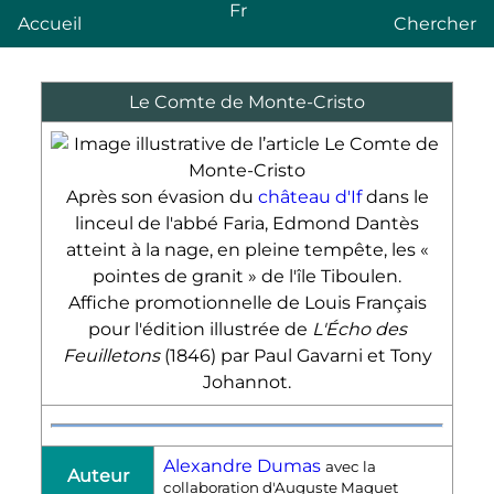
Fr
Accueil
Chercher
Le Comte de Monte-Cristo
Après son évasion du
château d'If
dans le
linceul de l'abbé Faria, Edmond Dantès
atteint à la nage, en pleine tempête, les
«
pointes de granit »
de l'île Tiboulen.
Affiche promotionnelle de Louis Français
pour l'édition illustrée de
L'Écho des
Feuilletons
(1846) par Paul Gavarni et Tony
Johannot.
Alexandre Dumas
avec la
Auteur
collaboration d'Auguste Maquet