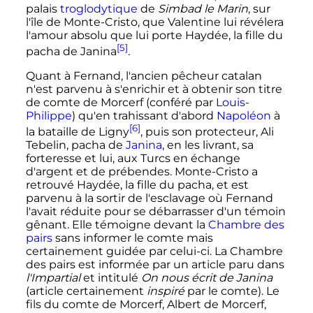
palais
troglodytique
de
Simbad le Marin
, sur
l'île de Monte-Cristo, que Valentine lui révélera
l'amour absolu que lui porte Haydée, la fille du
[5]
pacha de Janina
.
Quant à Fernand, l'ancien pêcheur catalan
n'est parvenu à s'enrichir et à obtenir son titre
de comte de Morcerf (conféré par
Louis-
Philippe
) qu'en trahissant d'abord
Napoléon
à
[6]
la bataille de Ligny
, puis son protecteur, Ali
Tebelin, pacha de
Janina
, en les livrant, sa
forteresse et lui, aux Turcs en échange
d'argent et de prébendes. Monte-Cristo a
retrouvé Haydée, la fille du pacha, et est
parvenu à la sortir de l'esclavage où Fernand
l'avait réduite pour se débarrasser d'un témoin
gênant. Elle témoigne devant la
Chambre des
pairs
sans informer le comte mais
certainement guidée par celui-ci. La Chambre
des pairs est informée par un article paru dans
l'Impartial
et intitulé
On nous écrit de Janina
(article certainement
inspiré
par le comte). Le
fils du comte de Morcerf, Albert de Morcerf,