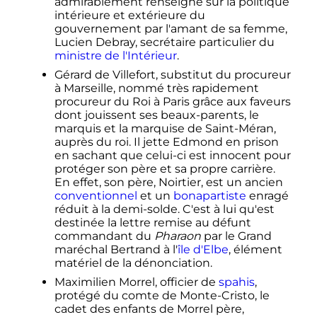
admirablement renseigné sur la politique
intérieure et extérieure du
gouvernement par l'amant de sa femme,
Lucien Debray, secrétaire particulier du
ministre de l'Intérieur
.
Gérard de Villefort, substitut du procureur
à Marseille, nommé très rapidement
procureur du Roi à Paris grâce aux faveurs
dont jouissent ses beaux-parents, le
marquis et la marquise de Saint-Méran,
auprès du roi. Il jette Edmond en prison
en sachant que celui-ci est innocent pour
protéger son père et sa propre carrière.
En effet, son père, Noirtier, est un ancien
conventionnel
et un
bonapartiste
enragé
réduit à la
demi-solde
. C'est à lui qu'est
destinée la lettre remise au défunt
commandant du
Pharaon
par le Grand
maréchal Bertrand à l'
île d'Elbe
, élément
matériel de la dénonciation.
Maximilien Morrel, officier de
spahis
,
protégé du comte de Monte-Cristo, le
cadet des enfants de Morrel père,