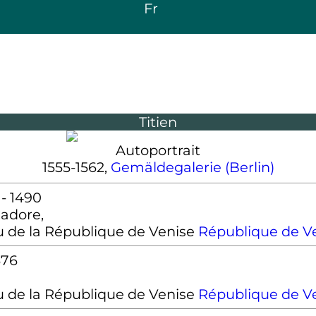
Fr
Titien
Autoportrait
1555-1562,
Gemäldegalerie (Berlin)
 - 1490
Cadore,
République de V
576
République de V