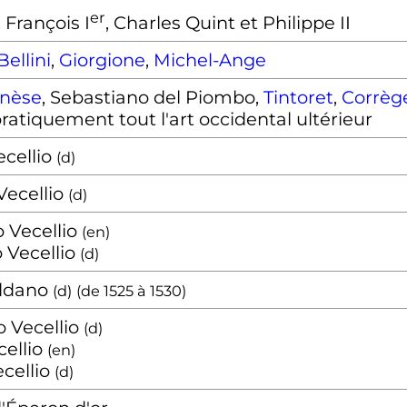
er
, François
I
, Charles Quint et Philippe II
ellini
,
Giorgione
,
Michel-Ange
onèse
, Sebastiano del Piombo,
Tintoret
,
Corrèg
pratiquement tout l'art occidental ultérieur
ecellio
(
d
)
Vecellio
(
d
)
 Vecellio
(
en
)
Vecellio
(
d
)
oldano
(
d
)
(de
1525
à
1530
)
 Vecellio
(
d
)
cellio
(
en
)
ecellio
(
d
)