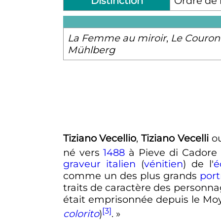
Distinction
Ordre de 
La Femme au miroir
,
Le Couron
Mühlberg
Tiziano Vecellio
,
Tiziano Vecelli
o
né vers
1488
à Pieve di Cadore 
graveur
italien
(
vénitien
) de l'
é
comme un des plus grands
port
traits de caractère des personn
était emprisonnée depuis le Moye
[3]
colorito
)
. »