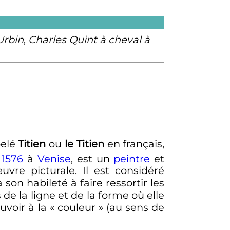
Urbin
,
Charles Quint à cheval à
pelé
Titien
ou
le Titien
en français,
1576
à
Venise
, est un
peintre
et
vre picturale. Il est considéré
n habileté à faire ressortir les
s de la ligne et de la forme où elle
voir à la « couleur » (au sens de