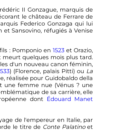
 Frédéric II Gonzague, marquis de
 décorant le château de Ferrare de
marquis Federico Gonzaga qui lui
n et Sansovino, réfugiés à Venise
ils
: Pomponio en
1523
et Orazio,
t meurt quelques mois plus tard.
elles d'un nouveau canon féminin,
1533
) (Florence, palais Pitti) ou
La
e, réalisée pour Guidobaldo della
nt une femme nue (Vénus
? une
 emblématique de sa carrière, elle
européenne dont
Édouard Manet
yage de l'empereur en Italie, par
rde le titre de
Conte Palatino
et