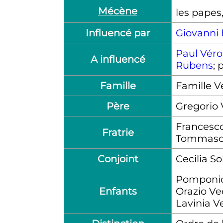
Mécène
les papes
Influencé par
Giovanni B
Paul Vér
A influencé
Rubens
; 
Famille
Famille V
Père
Gregorio 
Francesco
Fratrie
Tommaso 
Conjoint
Cecilia S
Pomponio
Enfants
Orazio Ve
Lavinia V