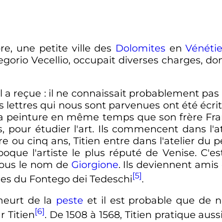
re, une petite ville des
Dolomites
en
Vénéti
regorio Vecellio, occupait diverses charges, don
l a reçue
: il ne connaissait probablement pas 
es lettres qui nous sont parvenues ont été écr
 à la peinture en même temps que son frère Fr
ns, pour étudier l'art. Ils commencent dans l'
e ou cinq ans, Titien entre dans l'atelier du p
poque l'artiste le plus réputé de Venise. C'es
sous le nom de
Giorgione
. Ils deviennent amis
[5]
es du Fontego dei Tedeschi
.
meurt de la
peste
et il est probable que de 
[6]
r Titien
. De 1508 à 1568, Titien pratique auss