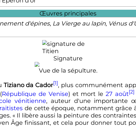
l'Éperon d'or
Œuvres principales
nement d'épines
,
La Vierge au lapin
,
Vénus d'
Signature
Vue de la sépulture.
[1]
u
Tiziano da Cador
, plus communément ap
[2]
(
République de Venise
) et mort le
27 août
cole vénitienne
, auteur d'une importante œu
raitistes
de cette époque, notamment grâce à so
ages.
« Il libère aussi la peinture des contrainte
n Âge finissant, et cela pour donner tout pou