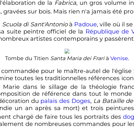
l'élaboration de la
Fabrica
, un gros volume in
 gravées sur bois. Mais rien n'a jamais été pr
a
Scuola di Sant'Antonio
à
Padoue
, ville où il 
a suite peintre officiel de la
République de 
 nombreux artistes contemporains y passèrent
Tombe du Titien
Santa Maria dei Frari
à
Venise
.
, commandée pour le maître-autel de l'église 
élimine toutes les traditionnelles références i
 Marie dans le sillage de la théologie fra
composition de référence dans tout le monde
décoration du
palais des Doges
,
La Bataille d
ncendie un an après sa mort) et trois peintu
ment chargé de faire tous les portraits des
dog
également de nombreuses commandes pour les n