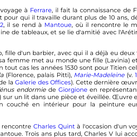
n voyage à
Ferrare
, il fait la connaissance de
 et pour qui il travaille durant plus de 10 ans,
22
, il se rend à
Mantoue
, où il rencontre le 
de tableaux, et se lie d'amitié avec l'Aréti
 fille d'un barbier, avec qui il a déjà eu deux f
 sa femme met au monde une fille (Lavinia) e
 en tout cas les années 1530 sont pour Titien c
la
(Florence, palais Pitti),
Marie-Madeleine
(v.
de la
Galerie des Offices
). Cette dernière œuvr
énus endormie
de
Giorgione
en représenta
) sur un lit dans une pièce et éveillée. Œuvre
in couché en intérieur pour la peinture 
il rencontre
Charles Quint
à l'occasion d'un vo
ntoue. Trois ans plus tard, Charles V lui acco