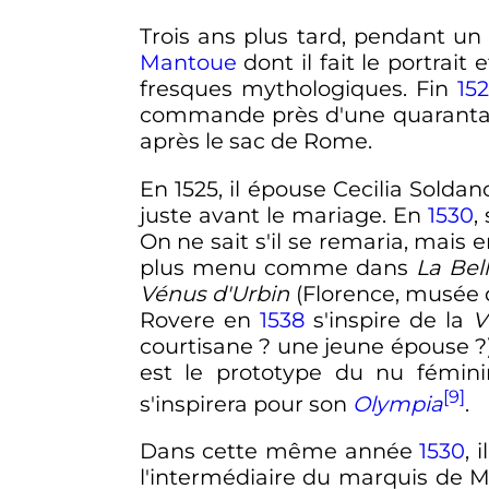
Trois ans plus tard, pendant u
Mantoue
dont il fait le portrait
fresques mythologiques. Fin
15
commande près d'une quarantaine 
après le sac de Rome.
En 1525, il épouse Cecilia Soldano,
juste avant le mariage. En
1530
,
On ne sait s'il se remaria, mais
plus menu comme dans
La Bel
Vénus d'Urbin
(Florence, musée 
Rovere en
1538
s'inspire de la
V
courtisane
? une jeune épouse
?
est le prototype du nu fémin
[9]
s'inspirera pour son
Olympia
.
Dans cette même année
1530
, 
l'intermédiaire du marquis de Ma