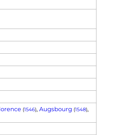
lorence
,
Augsbourg
,
(
1546
)
(
1548
)