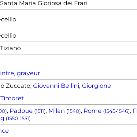
 Santa Maria Gloriosa dei Frari
cellio
cellio
 Tiziano
intre
,
graveur
no Zuccato,
Giovanni Bellini
,
Giorgione
,
Tintoret
,
Padoue
,
Milan
,
Rome
,
F
00
)
(
1511
)
(
1540
)
(
1545
-
1546
)
rg
(
1550
-
1551
)
nce