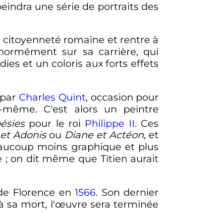
eindra une série de portraits des
 la citoyenneté romaine et rentre à
normément sur sa carrière, qui
es et un coloris aux forts effets
 par
Charles Quint
, occasion pour
-même. C'est alors un peintre
ésies
pour le roi
Philippe II
. Ces
et Adonis
ou
Diane et Actéon
, et
beaucoup moins graphique et plus
e
; on dit même que Titien aurait
de Florence en
1566
. Son dernier
à sa mort, l'œuvre sera terminée