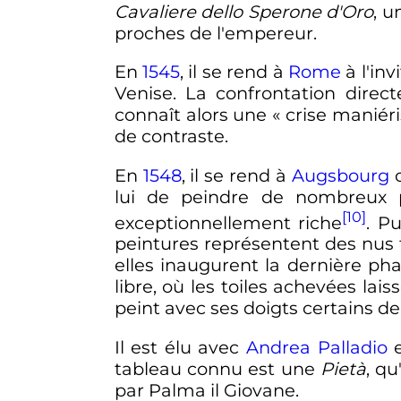
Cavaliere dello Sperone d'Oro
, u
proches de l'empereur.
En
1545
, il se rend à
Rome
à l'in
Venise. La confrontation dire
connaît alors une «
crise maniéri
de contraste.
En
1548
, il se rend à
Augsbourg
o
lui de peindre de nombreux p
[10]
exceptionnellement riche
. P
peintures représentent des nus 
elles inaugurent la dernière ph
libre, où les toiles achevées lai
peint avec ses doigts certains de 
Il est élu avec
Andrea Palladio
tableau connu est une
Pietà
, qu
par Palma il Giovane.