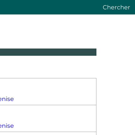
Chercher
enise
enise