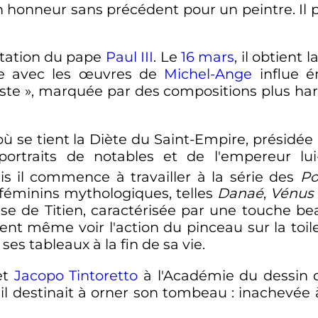
n honneur sans précédent pour un peintre. Il p
vitation du pape
Paul III
. Le
16 mars
, il obtient
cte avec les œuvres de
Michel-Ange
influe é
ste
», marquée par des compositions plus hardi
ù se tient la Diète du Saint-Empire, présidée
ortraits de notables et de l'empereur lui
uis il commence à travailler à la série des
Po
féminins mythologiques, telles
Danaé
,
Vénus 
ase de Titien, caractérisée par une touche 
ssent même voir l'action du pinceau sur la toil
ses tableaux à la fin de sa vie.
et
Jacopo Tintoretto
à l'Académie du dessin 
'il destinait à orner son tombeau
: inachevée 