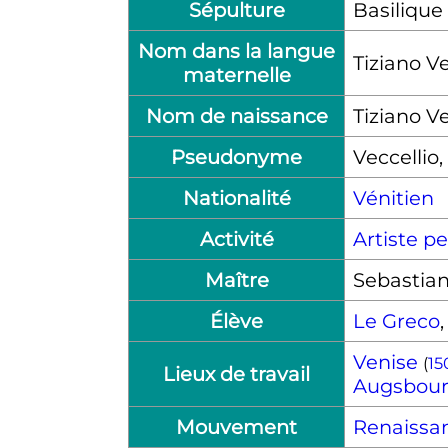
Sépulture
Basilique
Nom dans la langue
Tiziano Ve
maternelle
Nom de naissance
Tiziano Ve
Pseudonyme
Veccellio,
Nationalité
Vénitien
Activité
Artiste pe
Maître
Sebastia
Élève
Le Greco
Venise
(
15
Lieux de travail
Augsbou
Mouvement
Renaissa