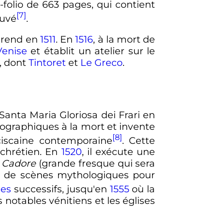
-folio de 663 pages, qui contient
[7]
ouvé
.
se rend en
1511
. En
1516
, à la mort de
Venise
et établit un atelier sur le
, dont
Tintoret
et
Le Greco
.
Santa Maria Gloriosa dei Frari en
conographiques à la mort et invente
[8]
nciscaine contemporaine
. Cette
 chrétien. En
1520
, il exécute une
e Cadore
(grande fresque qui sera
res de scènes mythologiques pour
es
successifs, jusqu'en
1555
où la
otables vénitiens et les églises