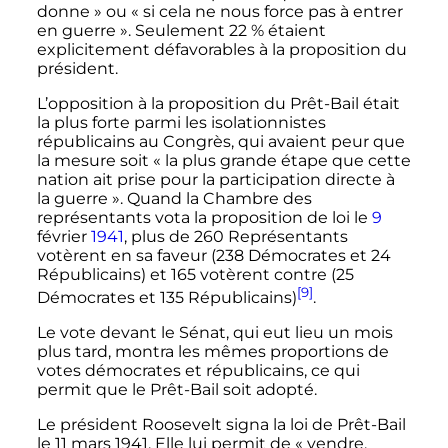
donne
» ou «
si cela ne nous force pas à entrer
en guerre
». Seulement
22
%
étaient
explicitement défavorables à la proposition du
président.
L’opposition à la proposition du Prêt-Bail était
la plus forte parmi les isolationnistes
républicains au Congrès, qui avaient peur que
la mesure soit «
la plus grande étape que cette
nation ait prise pour la participation directe à
la guerre
». Quand la Chambre des
représentants vota la proposition de loi le
9
février
1941
, plus de 260 Représentants
votèrent en sa faveur (238 Démocrates et 24
Républicains) et 165 votèrent contre (25
[9]
Démocrates et 135 Républicains)
.
Le vote devant le Sénat, qui eut lieu un mois
plus tard, montra les mêmes proportions de
votes démocrates et républicains, ce qui
permit que le Prêt-Bail soit adopté.
Le président Roosevelt signa la loi de Prêt-Bail
le
11 mars 1941
. Elle lui permit de «
vendre,