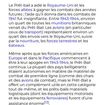
Le Prêt-bail a aidé le
Royaume-Uni
et les
forces
alliées
à gagner les combats des années
futures
; l’aide qu’il donna dans les combats de
1941
fut insignifiante. Entre
1943
-
1944
, environ
un quart de toutes les
munitions
britanniques
venait du Prêt-Bail. Les
avions
(en particulier
ceux de
transport
) représentaient environ un
quart des envois vers le Royaume-Uni, suivie
par la
nourriture
, les
forces terrestres
et les
bateaux
.
Même après que les forces américaines en
Europe
et dans le
Pacifique
commencent à
être à leur apogée en
1943
-
1944
, le Prêt-Bail
continua. La plupart des pays belligérants
étaient autonomes en matière de matériel de
combat de première ligne (comme des chars
et des
avions
de combat), mais le Prêt-Bail a
offert un complément utile en cette catégorie
tout de même, et les prêts-bails matériels
logistiques (dont les équipements motorisés
et les équipements
ferroviaires
) furent d’une
[13]
assistance énorme
.