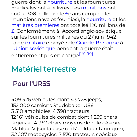
guerre dont la
nourriture
et les fournitures
médicales ont été livrés. Les
munitions
ont
coûté 308 millions de
£
(sans compter les
munitions navales fournies), la
nourriture
et les
matières premières
ont totalisé 120 millions de
£
. Conformément à l'Accord anglo-soviétique
sur les fournitures militaires du
27 juin 1942
,
l'aide
militaire
envoyée de
Grande-Bretagne
à
l'
Union soviétique
pendant la guerre était
[18]
,
[19]
entièrement pris en charge
.
Matériel terrestre
Pour l'URSS
409 526 véhicules
, dont
43 728 jeeps
,
152 000 camions
Studebaker US6,
3 510 amphibies
,
4 398 tracteurs
,
12 161 véhicules
de combat dont
1 239 chars
légers et
4 957 chars
moyens dont le célèbre
Matilda IV (sur la base du Matilda britannique),
32 207 motocycles
,
7 570 tracteurs
spéciaux