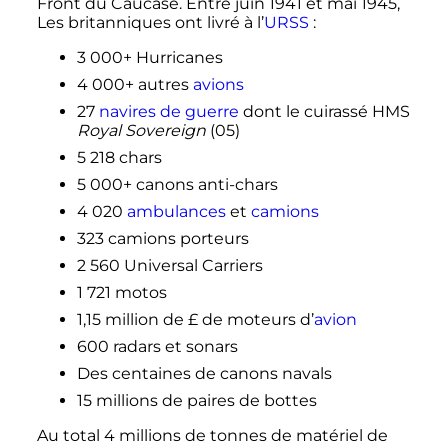
Front du Caucase. Entre juin 1941 et mai 1945,
Les britanniques ont livré à l’
URSS
:
3 000+ Hurricanes
4 000+ autres
avions
27
navires de guerre
dont le cuirassé HMS
Royal Sovereign
(05)
5 218 chars
5 000+ canons anti-chars
4 020
ambulances
et
camions
323 camions porteurs
2 560 Universal Carriers
1 721 motos
1,15 million de £ de moteurs d’
avion
600 radars et sonars
Des centaines de canons navals
15 millions de paires de bottes
Au total 4 millions de tonnes de matériel de