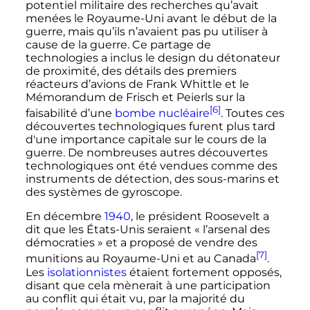
potentiel militaire des recherches qu’avait
menées le Royaume-Uni avant le début de la
guerre, mais qu’ils n’avaient pas pu utiliser à
cause de la guerre. Ce partage de
technologies a inclus le design du détonateur
de proximité, des détails des premiers
réacteurs d’avions de Frank Whittle et le
Mémorandum de Frisch et Peierls sur la
[6]
faisabilité d’une
bombe nucléaire
. Toutes ces
découvertes technologiques furent plus tard
d'une importance capitale sur le cours de la
guerre. De nombreuses autres découvertes
technologiques ont été vendues comme des
instruments de détection, des sous-marins et
des systèmes de gyroscope.
En
décembre
1940
, le président Roosevelt a
dit que les États-Unis seraient «
l’arsenal des
démocraties
» et a proposé de vendre des
[7]
munitions au Royaume-Uni et au Canada
.
Les
isolationnistes
étaient fortement opposés,
disant que cela mènerait à une participation
au conflit qui était vu, par la majorité du