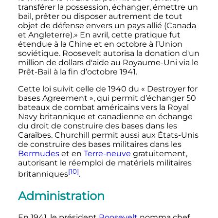
transférer la possession, échanger, émettre un
bail, prêter ou disposer autrement de tout
objet de défense envers un pays allié (Canada
et Angleterre).» En avril, cette pratique fut
étendue à la Chine et en octobre à l’Union
soviétique. Roosevelt autorisa la donation d'un
million de dollars d'aide au Royaume-Uni via le
Prêt-Bail à la fin d’
octobre 1941
.
Cette loi suivit celle de 1940 du «
Destroyer for
bases Agreement
», qui permit d’échanger 50
bateaux de combat américains vers la Royal
Navy britannique et canadienne en échange
du droit de construire des bases dans les
Caraïbes. Churchill permit aussi aux États-Unis
de construire des bases militaires dans les
Bermudes
et en
Terre-neuve
gratuitement,
autorisant le réemploi de matériels militaires
[10]
britanniques
.
Administration
En 1941, le président
Roosevelt
nomma chef