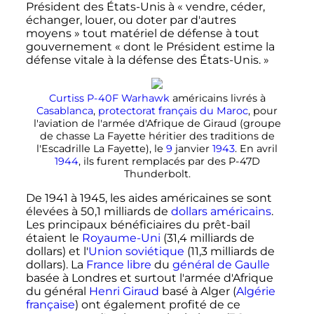
Président des États-Unis à «
vendre, céder,
échanger, louer, ou doter par d'autres
moyens
» tout matériel de défense à tout
gouvernement «
dont le Président estime la
défense vitale à la défense des États-Unis.
»
Curtiss P-40F Warhawk
américains livrés à
Casablanca
,
protectorat français du Maroc
, pour
l'aviation de l'armée d'Afrique de Giraud (groupe
de chasse La Fayette héritier des traditions de
l'Escadrille La Fayette), le
9
janvier
1943
. En
avril
1944
, ils furent remplacés par des P-47D
Thunderbolt.
De 1941 à 1945, les aides américaines se sont
élevées à 50,1 milliards de
dollars américains
.
Les principaux bénéficiaires du prêt-bail
étaient le
Royaume-Uni
(31,4 milliards de
dollars) et l'
Union soviétique
(11,3 milliards de
dollars). La
France libre
du
général de Gaulle
basée à Londres et surtout l'armée d'Afrique
du général
Henri Giraud
basé à Alger (
Algérie
française
) ont également profité de ce