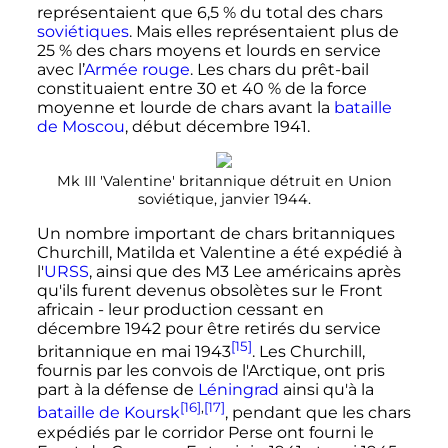
représentaient que 6,5
% du total des chars
soviétiques
. Mais elles représentaient plus de
25
% des chars moyens et lourds en service
avec l’
Armée rouge
. Les chars du prêt-bail
constituaient entre 30 et 40
% de la force
moyenne et lourde de chars avant la
bataille
de Moscou
, début
décembre 1941
.
Mk III 'Valentine' britannique détruit en Union
soviétique, janvier 1944.
Un nombre important de chars britanniques
Churchill, Matilda et Valentine a été expédié à
l'
URSS
, ainsi que des M3 Lee américains après
qu'ils furent devenus obsolètes sur le Front
africain - leur production cessant en
décembre 1942
pour être retirés du service
[15]
britannique en mai 1943
. Les Churchill,
fournis par les convois de l'Arctique, ont pris
part à la défense de
Léningrad
ainsi qu'à la
[16]
,
[17]
bataille de Koursk
, pendant que les chars
expédiés par le corridor Perse ont fourni le