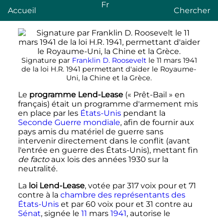
Fr
Accueil
Chercher
Signature par
Franklin D. Roosevelt
le 11 mars 1941
de la loi H.R. 1941 permettant d'aider le Royaume-
Uni, la Chine et la Grèce.
Le
programme
Lend-Lease
(«
Prêt-Bail
» en
français) était un programme d'armement mis
en place par les
États-Unis
pendant la
Seconde Guerre mondiale
, afin de fournir aux
pays amis du matériel de guerre sans
intervenir directement dans le conflit (avant
l'entrée en guerre des États-Unis), mettant fin
de facto
aux lois des années 1930 sur la
neutralité.
La
loi
Lend-Lease
, votée par 317 voix pour et 71
contre à la
chambre des représentants des
États-Unis
et par 60 voix pour et 31 contre au
Sénat
, signée le
11
mars
1941
, autorise le