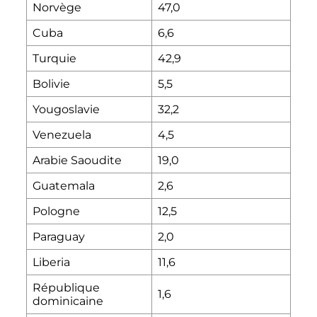
Norvège
47,0
Cuba
6,6
Turquie
42,9
Bolivie
5,5
Yougoslavie
32,2
Venezuela
4,5
Arabie Saoudite
19,0
Guatemala
2,6
Pologne
12,5
Paraguay
2,0
Liberia
11,6
République
1,6
dominicaine