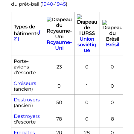
du prêt-bail (
1940
-
1945
)
Types de
[
bâtiments
Union
21]
Royaume-
soviétiq
Brésil
F
Uni
ue
Porte-
avions
23
0
0
d'escorte
Croiseurs
0
1
0
(ancien)
Destroyers
50
0
0
(ancien)
Destroyers
78
0
8
d'escorte
Frégates
20
28
0