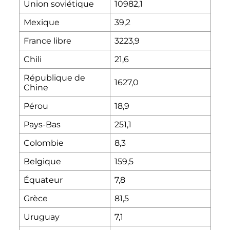
Union soviétique
10982,1
Mexique
39,2
France libre
3223,9
Chili
21,6
République de
1627,0
Chine
Pérou
18,9
Pays-Bas
251,1
Colombie
8,3
Belgique
159,5
Équateur
7,8
Grèce
81,5
Uruguay
7,1