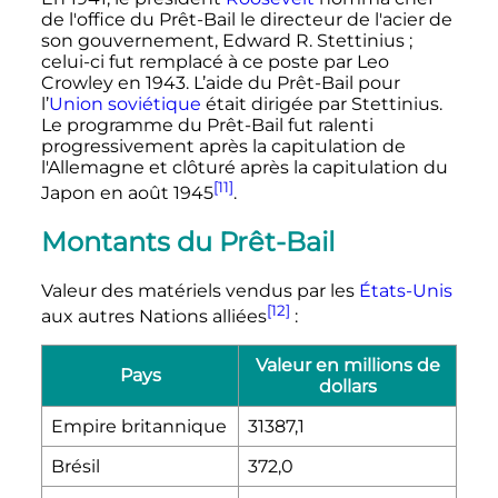
de l'office du Prêt-Bail le directeur de l'acier de
son gouvernement, Edward R. Stettinius
;
celui-ci fut remplacé à ce poste par Leo
Crowley en 1943. L’aide du Prêt-Bail pour
l’
Union soviétique
était dirigée par Stettinius.
Le programme du Prêt-Bail fut ralenti
progressivement après la capitulation de
l'Allemagne et clôturé après la capitulation du
[11]
Japon en
août 1945
.
Montants du Prêt-Bail
Valeur des matériels vendus par les
États-Unis
[12]
aux autres Nations alliées
:
Valeur en millions de
Pays
dollars
Empire britannique
31387,1
Brésil
372,0