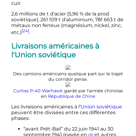
cuir.
2,6 millions de t d'acier (5,96
% de la prod
soviétique),
261 109
t
d'aluminium,
781 663
t
de
métaux non ferreux (magnésium, nickel, zinc
,
[24]
etc.
)
.
Livraisons américaines à
l'Union soviétique
Des camions américains quelque part sur le trajet
du corridor perse.
Curtiss P-40 Warhawk
gardé par l'armée chinoise
en
République de Chine
Les livraisons américaines à l’
Union soviétique
peuvent être divisées entre ces différentes
phases:
“avant Prêt-Bail” du
22 juin 1941
au
30
septembre 1941
(payée en
or
et autres