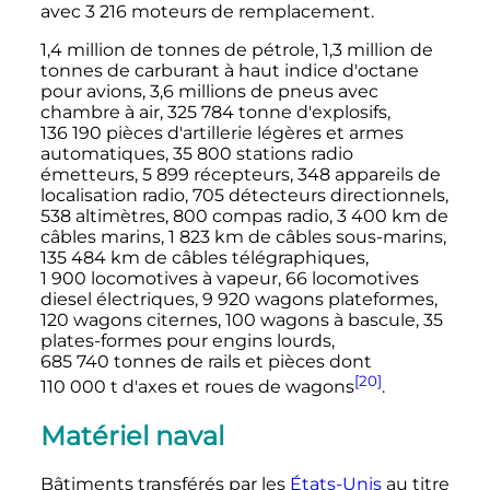
avec
3 216 moteurs
de remplacement.
1,4 million de tonnes de pétrole,
1,3 million de
tonnes
de carburant à haut indice d'octane
pour avions, 3,6 millions de pneus avec
chambre à air,
325 784 tonne
d'explosifs,
136 190 pièces
d'artillerie légères et armes
automatiques,
35 800 stations
radio
émetteurs,
5 899 récepteurs
, 348 appareils de
localisation radio, 705 détecteurs directionnels,
538 altimètres, 800 compas radio,
3 400
km
de
câbles marins,
1 823
km
de câbles sous-marins,
135 484
km
de câbles télégraphiques,
1 900 locomotives
à vapeur, 66 locomotives
diesel électriques,
9 920 wagons
plateformes,
120 wagons citernes, 100 wagons à bascule, 35
plates-formes pour engins lourds,
685 740 tonnes
de rails et pièces dont
[20]
110 000
t
d'axes et roues de wagons
.
Matériel naval
Bâtiments transférés par les
États-Unis
au titre