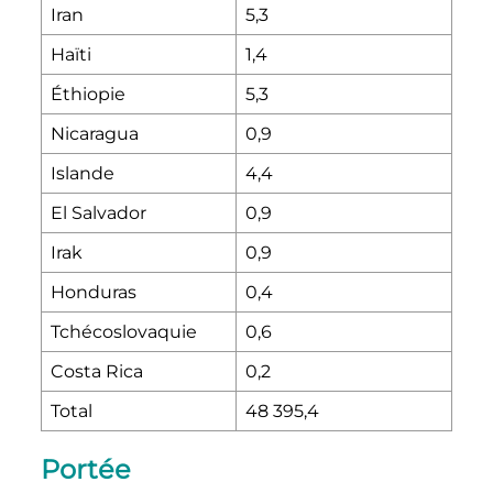
Iran
5,3
Haïti
1,4
Éthiopie
5,3
Nicaragua
0,9
Islande
4,4
El Salvador
0,9
Irak
0,9
Honduras
0,4
Tchécoslovaquie
0,6
Costa Rica
0,2
Total
48 395,4
Portée