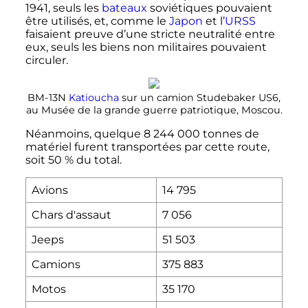
1941
, seuls les
bateaux
soviétiques pouvaient
être utilisés, et, comme le
Japon
et l’
URSS
faisaient preuve d’une stricte neutralité entre
eux, seuls les biens non militaires pouvaient
circuler.
BM-13N
Katioucha
sur un camion Studebaker US6,
au Musée de la grande guerre patriotique, Moscou.
Néanmoins, quelque
8 244 000 tonnes
de
matériel furent transportées par cette route,
soit 50
% du total.
Avions
14 795
Chars d'assaut
7 056
Jeeps
51 503
Camions
375 883
Motos
35 170