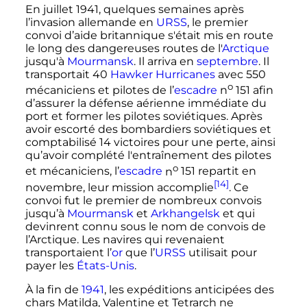
En
juillet 1941
, quelques semaines après
l’invasion allemande en
URSS
, le premier
convoi d’aide britannique s'était mis en route
le long des dangereuses routes de l'
Arctique
jusqu'à
Mourmansk
. Il arriva en
septembre
. Il
transportait 40
Hawker Hurricanes
avec 550
o
mécaniciens et pilotes de l’
escadre
n
151
afin
d’assurer la défense aérienne immédiate du
port et former les pilotes soviétiques. Après
avoir escorté des bombardiers soviétiques et
comptabilisé 14 victoires pour une perte, ainsi
qu’avoir complété l'entraînement des pilotes
o
et mécaniciens, l’
escadre
n
151
repartit en
[14]
novembre, leur mission accomplie
. Ce
convoi fut le premier de nombreux convois
jusqu’à
Mourmansk
et
Arkhangelsk
et qui
devinrent connu sous le nom de convois de
l’Arctique. Les navires qui revenaient
transportaient l’
or
que l’
URSS
utilisait pour
payer les
États-Unis
.
À la fin de
1941
, les expéditions anticipées des
chars Matilda, Valentine et Tetrarch ne