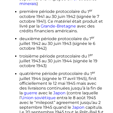
minerais
)
er
première période protocolaire du
1
octobre 1941
au
30 juin 1942
(signée le
7
octobre 1941
). Ce matériel était produit et
livré par la
Grande-Bretagne
avec des
crédits financiers américains.
er
deuxième période protocolaire du
1
juillet 1942
au
30 juin 1943
(signée le
6
octobre 1942
)
er
troisième période protocolaire du
1
juillet 1943
au
30 juin 1944
(signée le
19
octobre 1943
)
er
quatrième période protocolaire du
1
juillet 1944
(signée le
17 avril 1945
), finit
officiellement le
12 mai 1945
mais avec
des livraisons continuées jusqu’à la fin de
la
guerre
avec le
Japon
(contre laquelle
l’
Union soviétique
entra le
8 août 1945
avec le “milepost” agreement jusqu’au
2
septembre 1945
quand le
Japon
capitula.
Le
20 septembre 1945
tout le Prêt-Bail fut