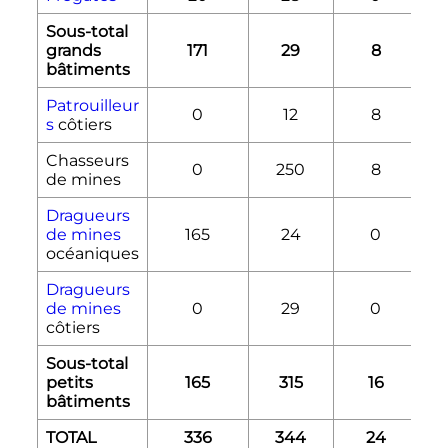
Sous-total
grands
171
29
8
bâtiments
Patrouilleur
0
12
8
s
côtiers
Chasseurs
0
250
8
de mines
Dragueurs
de mines
165
24
0
océaniques
Dragueurs
de mines
0
29
0
côtiers
Sous-total
petits
165
315
16
bâtiments
TOTAL
336
344
24