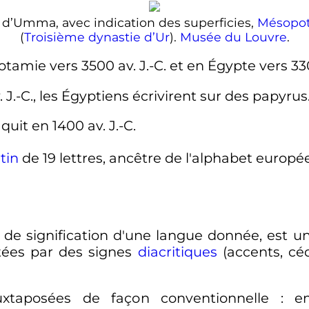
é d’Umma, avec indication des superficies,
Mésopo
(
Troisième dynastie d’Ur
).
Musée du Louvre
.
potamie vers 3500
av. J.-C.
et en Égypte vers 3
. J.-C.
, les Égyptiens écrivirent sur des papyrus
aquit en 1400
av. J.-C.
tin
de 19 lettres, ancêtre de l'alphabet europée
e de signification d'une langue donnée, est 
tées par des signes
diacritiques
(accents, céd
uxtaposées de façon conventionnelle
: 