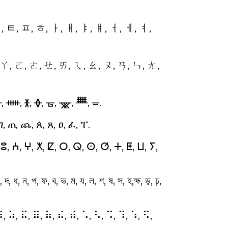
, ㅌ, ㅍ, ㅎ, ㅏ, ㅐ, ㅑ, ㅒ, ㅓ, ㅔ, ㅕ,
 ㄚ, ㄛ, ㄜ, ㄝ, ㄞ, ㄟ, ㄠ, ㄡ, ㄢ, ㄣ, ㄤ,
ᚓ, ᚔ, ᚕ, ᚖ, ᚗ, ᚘ, ᚙ, ᚚ.
 ገ, ጠ, ጨ, ጰ, ጸ, ፀ, ፈ, ፐ.
, ⵓ, ⵄ, ⵖ, ⵅ, ⵇ, ⵔ, ⵕ, ⵙ, ⵚ, ⵜ, ⵟ, ⵡ, ⵢ,
 ধ, ন, প, ফ, ব, ভ, ম, য, ল, শ, ষ, স, হ,ক্ষ, ড়, ঢ়,
⠽, ⠵, ⠯, ⠿, ⠷, ⠮, ⠾, ⠡, ⠣, ⠩, ⠹, ⠱, ⠫,