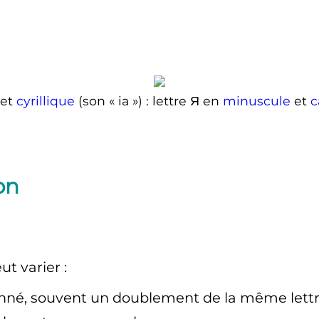
bet
cyrillique
(son «
ia
»)
: lettre Я en
minuscule
et
c
on
ut varier
:
onné, souvent un doublement de la même lett