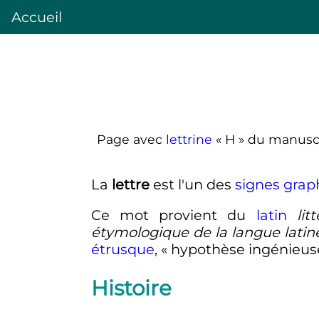
Accueil
Page avec
lettrine
«
H
» du manuscr
La
lettre
est l'un des
signes
grap
Ce mot provient du
latin
lit
étymologique de la langue latin
étrusque
, «
hypothèse ingénieus
Histoire