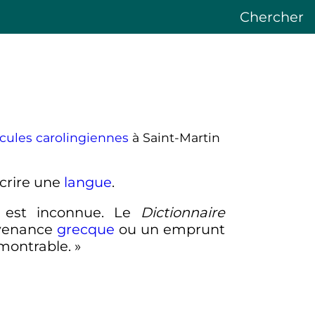
Chercher
ules carolingiennes
à Saint-Martin
scrire une
langue
.
ne est inconnue. Le
Dictionnaire
ovenance
grecque
ou un emprunt
montrable.
»