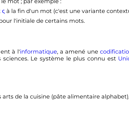
 le mot
; par exemple
:
t
ς
à la fin d'un mot (c'est une variante context
our l'initiale de certains mots.
nt à l'
informatique
, a amené une
codificati
s sciences. Le système le plus connu est
Uni
 arts de la cuisine (pâte alimentaire alphabet), 