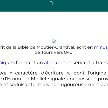
Fr
it de la Bible de Moutier-Grandval, écrit en
minusc
de Tours vers 840.
hiques
formant un
alphabet
et servant à tran
tera
«
caractère d’écriture
», dont l’origi
e
d'Ernout et Meillet signale une possible pr
e et séduisante, mais non rigoureusement dé