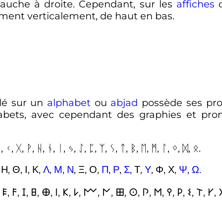
uche à droite. Cependant, sur les
affiches
o
ent verticalement, de haut en bas.
é sur un
alphabet
ou
abjad
possède ses prop
habets, avec cependant des graphies et pro
ᚱ, ᚲ, ᚷ, ᚹ, ᚺ, ᚾ, ᛁ, ᛃ, ᛇ, ᛈ, ᛉ, ᛊ, ᛏ, ᛒ, ᛖ, ᛗ, ᛚ, ᛜ, ᛞ, ᛟ.
, Η, Θ, Ι, Κ,
Λ
,
Μ
,
Ν
, Ξ, Ο,
Π
,
Ρ
,
Σ
, Τ,
Υ
, Φ, Χ,
Ψ
,
Ω
.
, 𐌄, 𐌅, 𐌆, 𐌇, 𐌈, 𐌉, 𐌊, 𐌋, 𐌌, 𐌍, 𐌎, 𐌏, 𐌐, 𐌑, 𐌒, 𐌓, 𐌔, 𐌕, 𐌖, 𐌗