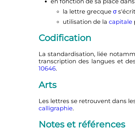
en fonction de sa place dans
la lettre grecque
σ
s'écri
utilisation de la
capitale
p
Codification
La standardisation, liée notamme
transcription des langues et de
10646
.
Arts
Les lettres se retrouvent dans les
calligraphie
.
Notes et références