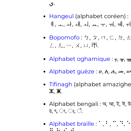
ﻱ
.
Hangeul
(alphabet coréen)
:
ㅖ, ㅗ, ㅘ, ㅙ, ㅚ, ㅛ, ㅜ, ㅝ, ㅞ, ㅟ
Bopomofo
: ㄅ, ㄆ, ㄇ, ㄈ, ㄉ, 
ㄥ, ㄦ, ㄧ, ㄨ, ㄩ, ㄭ.
Alphabet oghamique
: ᚁ, ᚂ,
Alphabet guèze
: ሀ, ለ, ሐ, መ, ሠ,
Tifinagh
(alphabet amazighe
ⵣ, ⵥ.
Alphabet bengali
: অ, আ, ই, ঈ, উ, 
য়, ৎ, ং, ঃ, ঁ.
Alphabet braille
: ⠁, ⠃, ⠉, ⠙, ⠑
⠻, ⠳, ⠪, ⠺.