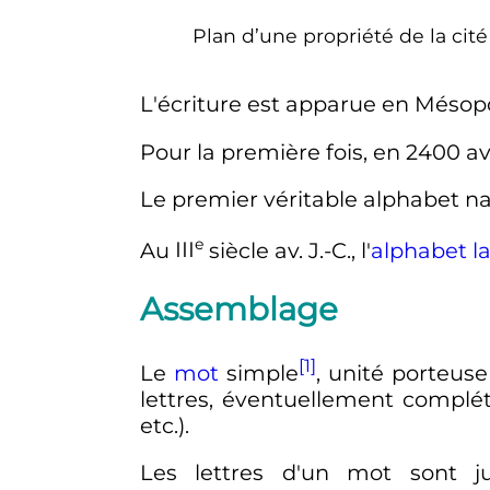
Plan d’une propriété de la cit
L'écriture est apparue en Méso
Pour la première fois, en 2400
av
Le premier véritable alphabet n
e
Au
III
siècle
av. J.-C.
, l'
alphabet la
Assemblage
[1]
Le
mot
simple
, unité porteus
lettres, éventuellement complé
etc.).
Les lettres d'un mot sont j