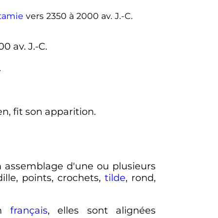
tamie
vers 2350 à 2000
av. J.-C.
300
av. J.-C.
.
n, fit son apparition.
un assemblage d'une ou plusieurs
ille, points, crochets,
tilde
, rond,
en
français
, elles sont alignées