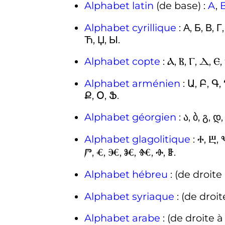
Alphabet latin
(de base)
:
A
,
Alphabet cyrillique
: А, Б, В, Г
Ћ, Џ, Ы.
Alphabet copte
: Ⲁ, Ⲃ, Ⲅ, Ⲇ, Ⲉ,
Alphabet arménien
: Ա, Բ, Գ,
Ք, Օ, Ֆ.
Alphabet géorgien
: ა, ბ, გ, დ,
Alphabet glagolitique
: Ⰰ, Ⰱ, 
Ⱓ, Ⱔ, Ⱗ, Ⱘ, Ⱙ, Ⱚ, Ⱛ.
Alphabet hébreu
Alphabet syriaque
Alphabet arabe
: (de droite 