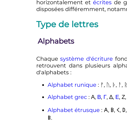
horizontalement et
écrites
de ga
disposées différemment, notamm
Type de lettres
Alphabets
Chaque
système d'écriture
fond
retrouvent dans plusieurs alp
d'alphabets
:
Alphabet runique
: ᚠ, ᚢ, ᚦ, ᚨ, 
Alphabet grec
: Α,
Β
,
Γ
, Δ,
Ε
, Ζ
Alphabet étrusque
: 𐌀, 𐌁, 𐌂, 𐌃
𐌯.