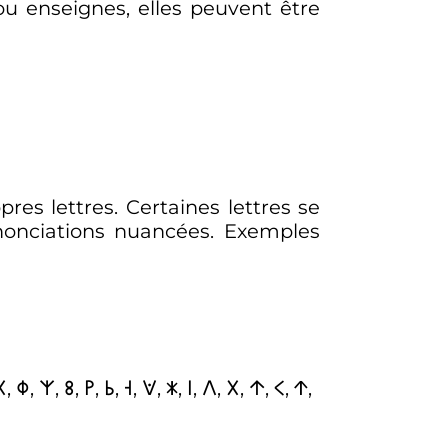
u enseignes, elles peuvent être
res lettres. Certaines lettres se
nonciations nuancées. Exemples
, 𐌘, 𐌙, 𐌚, 𐌛, 𐌜, 𐌝, 𐌞, 𐌟, 𐌠, 𐌡, 𐌢, 𐌣, 𐌭, 𐌮,