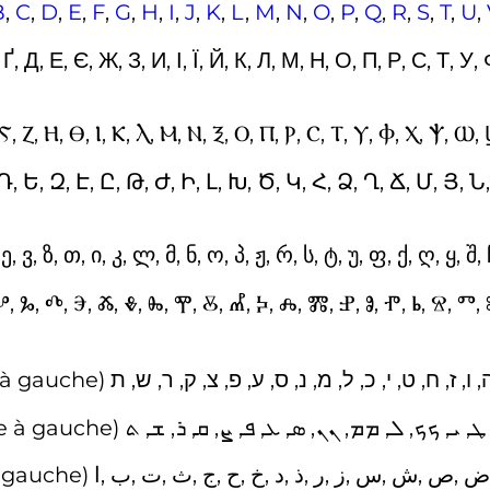
B
,
C
,
D
,
E
,
F
,
G
,
H
,
I
,
J
,
K
,
L
,
M
,
N
,
O
,
P
,
Q
,
R
,
S
,
T
,
U
,
, Ґ, Д, Е, Є, Ж, З, И, І, Ї, Й, К, Л, М, Н, О, П, Р, С, Т,
 Ⲋ, Ⲍ, Ⲏ, Ⲑ, Ⲓ, Ⲕ, Ⲗ, Ⲙ, Ⲛ, Ⲝ, Ⲟ, Ⲡ, Ⲣ, Ⲥ, Ⲧ, Ⲩ, Ⲫ, Ⲭ, Ⲯ, Ⲱ, 
 Դ, Ե, Զ, Է, Ը, Թ, Ժ, Ի, Լ, Խ, Ծ, Կ, Հ, Ձ, Ղ, Ճ, Մ, Յ, Ն,
 ე, ვ, ზ, თ, ი, კ, ლ, მ, ნ, ო, პ, ჟ, რ, ს, ტ, უ, ფ, ქ, ღ, ყ, შ, ჩ
Ⰲ, Ⰳ, Ⰴ, Ⰵ, Ⰶ, Ⰷ, Ⰸ, Ⰹ, Ⰻ, Ⰼ, Ⰽ, Ⰾ, Ⰿ, Ⱀ, Ⱁ, Ⱂ, Ⱃ, Ⱄ, Ⱅ,
à gauche)
ﺍ
,
ﺏ
,
ﺕ
,
ﺙ
,
ﺝ
,
ﺡ
,
ﺥ
,
ﺩ
,
ﺫ
,
ﺭ
,
ﺯ
,
ﺱ
,
ﺵ
,
ﺹ
,
ﺽ