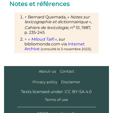
Notes et références
↑
Bernard Quemada, «
Notes sur
lexicographie
et
dictionnairique
»,
o
Cahiers de lexicologie
,
n
51,
1987
,
p.
235-245
↑
«
Miloud Taifi
»
, sur
bibliomonde.com via
Internet
Archive
.
(consulté le
3 novembre 2023
)
About-us
|
Contact
Privacy policy
|
Disclaimer
Texts licensed under :
CC BY-SA 4.0
Terms of use