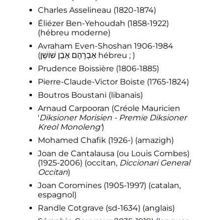
Charles Asselineau (1820-1874)
Éliézer Ben-Yehoudah (1858-1922)
(hébreu moderne)
Avraham Even-
Shoshan
1906-1984
(אַבְרָהָם אֶבֶן שׁוֹשָׁן hébreu
; )
Prudence Boissière (1806-1885)
Pierre-Claude-Victor Boiste (1765-1824)
Boutros Boustani (libanais)
Arnaud Carpooran (Créole Mauricien
'
Diksioner Morisien - Premie Diksioner
Kreol Monoleng'
)
Mohamed Chafik (1926-) (amazigh)
Joan de Cantalausa (ou Louis Combes)
(1925-2006) (occitan,
Diccionari General
Occitan
)
Joan Coromines (1905-1997) (catalan,
espagnol)
Randle Cotgrave (sd-1634) (anglais)