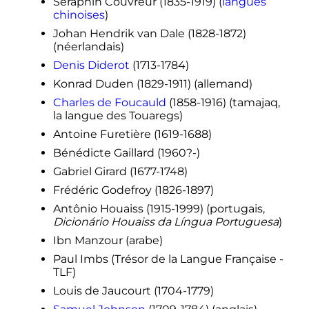
Séraphin Couvreur (1835-1919) (
langues
chinoises
)
Johan Hendrik van Dale (1828-1872)
(néerlandais)
Denis Diderot
(1713-1784)
Konrad Duden (1829-1911) (allemand)
Charles de Foucauld
(1858-1916) (tamajaq,
la langue des Touaregs)
Antoine Furetière (1619-1688)
Bénédicte Gaillard (1960?-)
Gabriel Girard (1677-1748)
Frédéric Godefroy (1826-1897)
Antônio Houaiss (1915-1999) (portugais,
Dicionário Houaiss da Língua Portuguesa
)
Ibn Manzour (arabe)
Paul Imbs (Trésor de la Langue Française -
TLF)
Louis de Jaucourt (1704-1779)