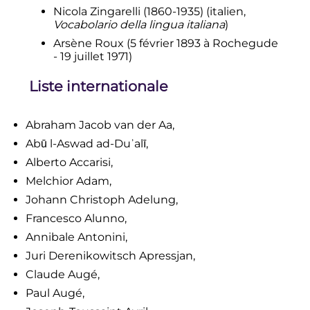
Nicola Zingarelli (1860-1935) (italien,
Vocabolario della lingua italiana
)
Arsène Roux (
5 février 1893
à Rochegude
-
19 juillet 1971
)
Liste internationale
Abraham Jacob van der Aa,
Abū l-Aswad ad-Duʾalī,
Alberto Accarisi,
Melchior Adam,
Johann Christoph Adelung,
Francesco Alunno,
Annibale Antonini,
Juri Derenikowitsch Apressjan,
Claude Augé,
Paul Augé,