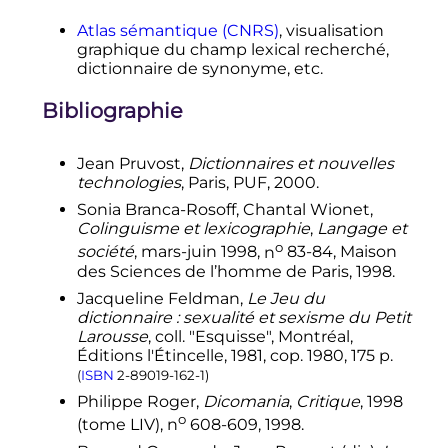
Atlas sémantique (CNRS)
, visualisation
graphique du champ lexical recherché,
dictionnaire de synonyme, etc.
Bibliographie
Jean Pruvost,
Dictionnaires et nouvelles
technologies
, Paris, PUF, 2000.
Sonia Branca-Rosoff, Chantal Wionet,
Colinguisme et lexicographie
,
Langage et
o
société
, mars-
juin 1998
,
n
83-84, Maison
des Sciences de l’homme de Paris, 1998.
Jacqueline Feldman,
Le Jeu du
dictionnaire
: sexualité et sexisme du Petit
Larousse
, coll. "Esquisse", Montréal,
Éditions l'Étincelle, 1981, cop. 1980, 175 p.
(
ISBN
2-89019-162-1
)
Philippe Roger,
Dicomania
,
Critique
, 1998
o
(tome LIV),
n
608-609, 1998.