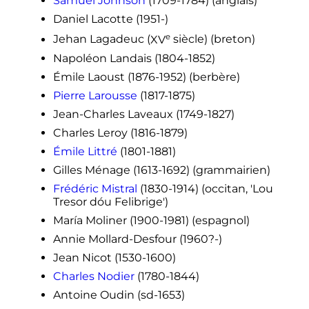
Samuel Johnson
(1709-1784) (anglais)
Daniel Lacotte (1951-)
e
Jehan Lagadeuc (
XV
siècle
) (breton)
Napoléon Landais (1804-1852)
Émile Laoust (1876-1952) (berbère)
Pierre Larousse
(1817-1875)
Jean-Charles Laveaux (1749-1827)
Charles Leroy (1816-1879)
Émile Littré
(1801-1881)
Gilles Ménage (1613-1692) (grammairien)
Frédéric Mistral
(1830-1914) (occitan, 'Lou
Tresor dóu Felibrige')
María Moliner (1900-1981) (espagnol)
Annie Mollard-Desfour (1960?-)
Jean Nicot (1530-1600)
Charles Nodier
(1780-1844)
Antoine Oudin (sd-1653)