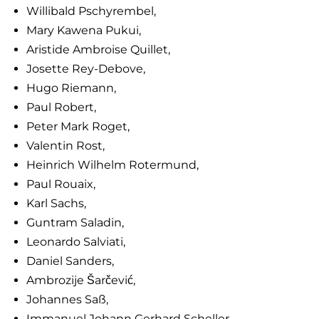
Willibald Pschyrembel,
Mary Kawena Pukui,
Aristide Ambroise Quillet,
Josette Rey-Debove,
Hugo Riemann,
Paul Robert,
Peter Mark Roget,
Valentin Rost,
Heinrich Wilhelm Rotermund,
Paul Rouaix,
Karl Sachs,
Guntram Saladin,
Leonardo Salviati,
Daniel Sanders,
Ambrozije Šarčević,
Johannes Saß,
Immanuel Johann Gerhard Scheller,