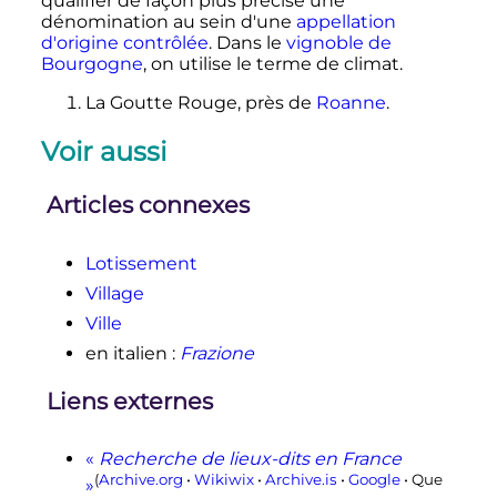
qualifier de façon plus précise une
dénomination au sein d'une
appellation
d'origine contrôlée
. Dans le
vignoble de
Bourgogne
, on utilise le terme de climat.
La Goutte Rouge, près de
Roanne
.
Voir aussi
Articles connexes
Lotissement
Village
Ville
en italien
:
Frazione
Liens externes
«
Recherche de lieux-dits en France
(
Archive.org
•
Wikiwix
•
Archive.is
•
Google
• Que
»