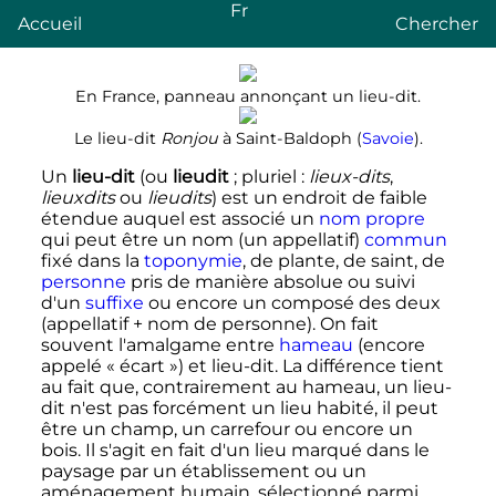
Fr
Accueil
Chercher
En France, panneau annonçant un lieu-dit.
Le lieu-dit
Ronjou
à Saint-Baldoph (
Savoie
).
Un
lieu-dit
(ou
lieudit
; pluriel
:
lieux-dits
,
lieuxdits
ou
lieudits
) est un endroit de faible
étendue auquel est associé un
nom propre
qui peut être un nom (un appellatif)
commun
fixé dans la
toponymie
, de
plante
, de saint, de
personne
pris de manière absolue ou suivi
d'un
suffixe
ou encore un composé des deux
(appellatif + nom de personne). On fait
souvent l'amalgame entre
hameau
(encore
appelé «
écart
») et lieu-dit. La différence tient
au fait que, contrairement au hameau, un lieu-
dit n'est pas forcément un lieu habité, il peut
être un champ, un carrefour ou encore un
bois. Il s'agit en fait d'un lieu marqué dans le
paysage par un établissement ou un
aménagement humain, sélectionné parmi