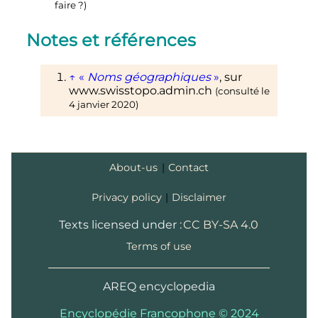
faire ?)
Notes et références
↑
«
Noms géographiques
»
, sur
www.swisstopo.admin.ch
(consulté le
4 janvier 2020
)
About-us
|
Contact
Privacy policy
|
Disclaimer
Texts licensed under :
CC BY-SA 4.0
Terms of use
AREQ encyclopedia
Encyclopédie Francophone © 2024