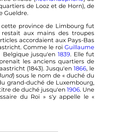
 quartiers de Looz et de Horn), de
e Gueldre.
e cette province de Limbourg fut
i restait aux mains des troupes
articles accordaient aux Pays-Bas
stricht. Comme le roi
Guillaume
 la Belgique jusqu'en
1839
. Elle fut
prenait les anciens quartiers de
aastricht (1843). Jusqu'en
1866
, le
Bund
) sous le nom de
« duché du
e du grand-duché de Luxembourg,
 titre de duché jusqu'en
1906
. Une
saire du Roi »
s'y appelle le
«