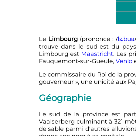
/
Le
Limbourg
(prononcé
:
l
ɛ̃
.
b
u
ʁ
trouve dans le sud-est du pa
Limbourg est
Maastricht
. Les pr
Fauquemont-sur-Gueule,
Venlo
e
Le commissaire du Roi de la pr
gouverneur »
, une unicité aux P
Géographie
Le sud de la province est part
Vaalserberg culminant à
321 mè
de sable parmi d'autres alluvions