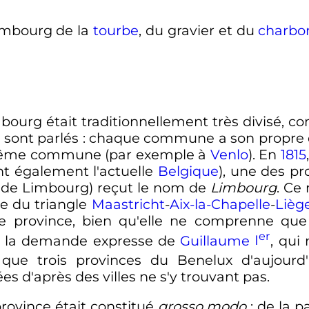
Limbourg de la
tourbe
, du gravier et du
charbo
mbourg était traditionnellement très divisé,
 sont parlés
: chaque commune a son propre d
e même commune (par exemple à
Venlo
). En
1815
t également l'actuelle
Belgique
), une des pr
e de Limbourg) reçut le nom de
Limbourg
. Ce
ie du triangle
Maastricht
-
Aix-la-Chapelle
-
Lièg
 province, bien qu'elle ne comprenne que
er
à la demande expresse de
Guillaume
I
, qui
i que trois provinces du Benelux d'aujourd
d'après des villes ne s'y trouvant pas.
province était constitué
grosso modo
: de la p