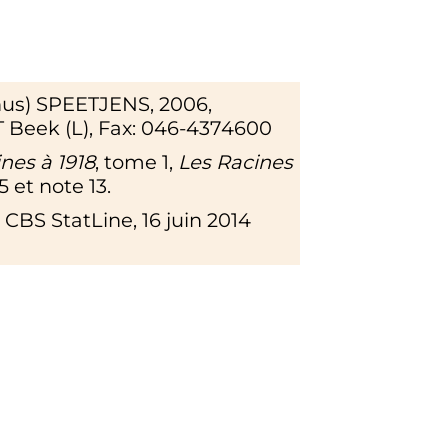
hus) SPEETJENS, 2006,
T Beek (L), Fax: 046-4374600
nes à 1918
, tome 1,
Les Racines
45 et note 13.
r
CBS StatLine
,
16 juin 2014