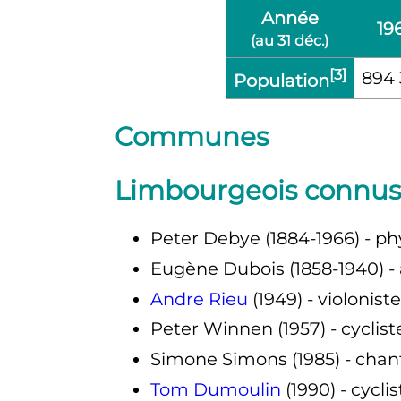
Année
19
(au 31
déc.
)
[3]
894
Population
Communes
Limbourgeois connus
Peter Debye (1884-1966) - ph
Eugène Dubois (1858-1940) -
Andre Rieu
(1949) - violonist
Peter Winnen (1957) - cyclist
Simone Simons (1985) - cha
Tom Dumoulin
(1990) - cyclis