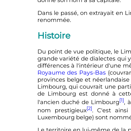
donne son nom à sa capitale.
Dans le passé, on extrayait en 
renommée.
Histoire
Du point de vue politique, le Li
grande variété de dialectes qui y
différences à l'intérieur d'un
Royaume des Pays-Bas
(couvran
provinces belge et néerlandais
Limbourg, qui couvrait une part
de Limbourg est donné à cette
[1]
l'ancien duché de Limbourg
, 
[2]
nom prestigieux
. C'est ains
Luxembourg belge) sont nommées 
Le territoire en lui-même de la 