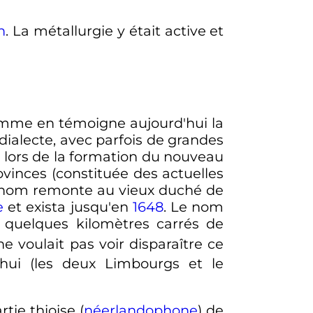
n
. La métallurgie y était active et
 comme en témoigne aujourd'hui la
ialecte, avec parfois de grandes
, lors de la formation du nouveau
ovinces (constituée des actuelles
 nom remonte au vieux duché de
e
et exista jusqu'en
1648
. Le nom
 quelques kilomètres carrés de
 ne voulait pas voir disparaître ce
'hui (les deux Limbourgs et le
artie thioise (
néerlandophone
) de