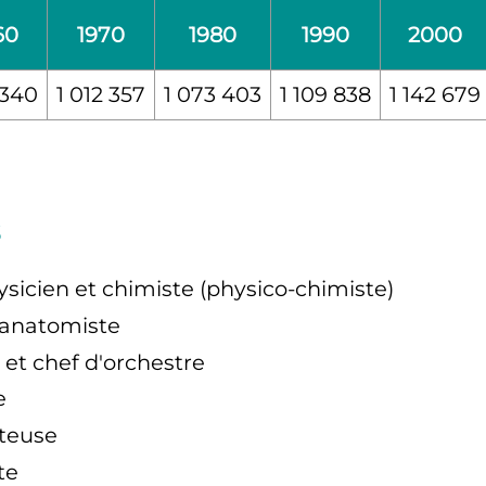
60
1970
1980
1990
2000
 340
1 012 357
1 073 403
1 109 838
1 142 679
ysicien et chimiste (physico-chimiste)
 anatomiste
e et chef d'orchestre
e
nteuse
te