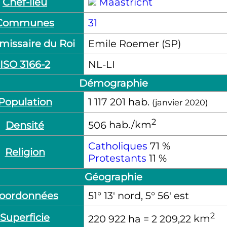
Chef-lieu
Maastricht
Communes
31
issaire du Roi
Emile Roemer (SP)
ISO 3166-2
NL-LI
Démographie
Population
1 117 201
hab.
(janvier 2020)
2
506
hab./km
Densité
Catholiques
71 %
Religion
Protestants
11 %
Géographie
oordonnées
51° 13′ nord, 5° 56′ est
2
Superficie
220 922
ha
= 2 209,22
km