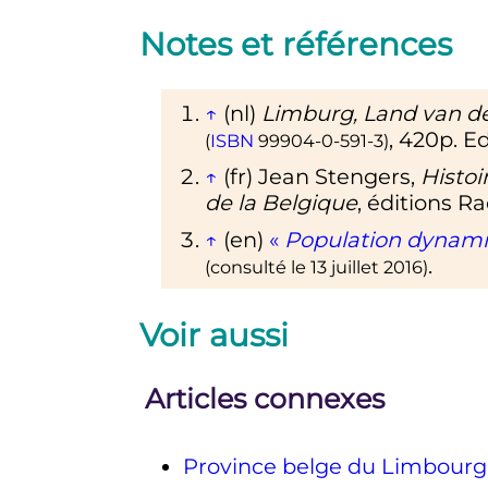
Notes et références
↑
(nl)
Limburg, Land van de 
, 420p. E
(
ISBN
99904-0-591-3
)
↑
(fr)
Jean Stengers,
Histoi
de la Belgique
, éditions R
↑
(en)
«
Population dynamic
.
(consulté le
13 juillet 2016
)
Voir aussi
Articles connexes
Province belge du Limbourg