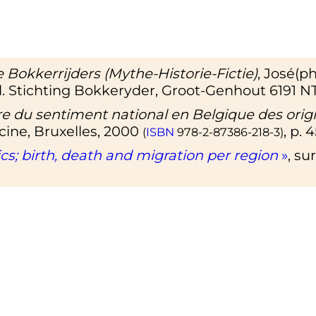
Bokkerrijders (Mythe-Historie-Fictie)
, José(p
d. Stichting Bokkeryder, Groot-Genhout 6191 N
re du sentiment national en Belgique des origi
acine, Bruxelles, 2000
, p. 
(
ISBN
978-2-87386-218-3
)
s; birth, death and migration per region
»
, su