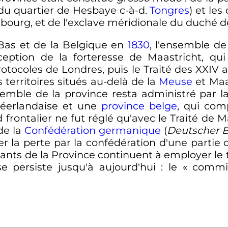
du quartier de Hesbaye c-à-d.
Tongres
) et les
mbourg, et de l'exclave méridionale du duché d
-Bas et de la Belgique en
1830
, l'ensemble d
xception de la forteresse de Maastricht, qu
otocoles de Londres, puis le Traité des XXIV 
es territoires situés au-delà de la
Meuse
et Maa
l'ensemble de la province resta administré par
néerlandaise et une
province belge
, qui com
frontalier ne fut réglé qu'avec le Traité de M
de la
Confédération germanique
(
Deutscher 
r la perte par la confédération d'une parti
itants de la Province continuent à employer le
se persiste jusqu'à aujourd'hui
: le
« commis