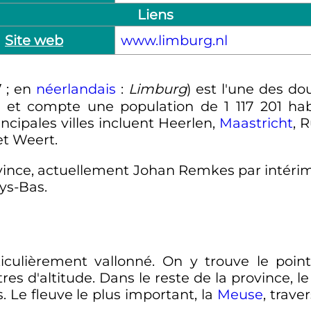
Liens
Site web
www.limburg.nl
/
;
en
néerlandais
:
Limburg
) est l'une des d
ys et compte une population de
1 117 201 ha
incipales villes incluent Heerlen,
Maastricht
, 
t Weert.
ovince, actuellement Johan Remkes par intér
ays-Bas.
iculièrement vallonné. On y trouve le point
tres
d'altitude. Dans le reste de la province, l
. Le fleuve le plus important, la
Meuse
, trave