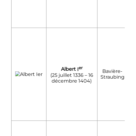
er
Albert
I
Bavière-
1
(
25 juillet 1336
–
16
Straubing
1
décembre 1404
)