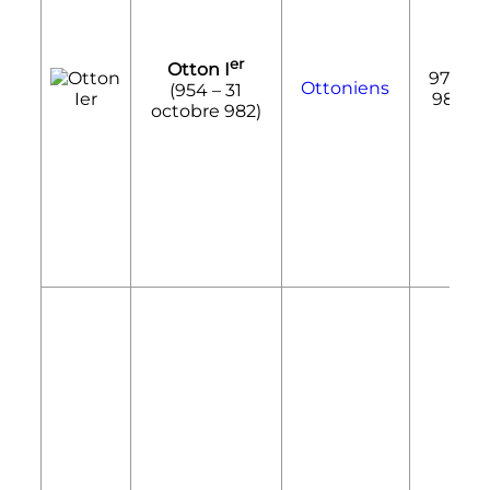
er
Otton
I
976-
Ottoniens
(954 –
31
982
octobre 982
)