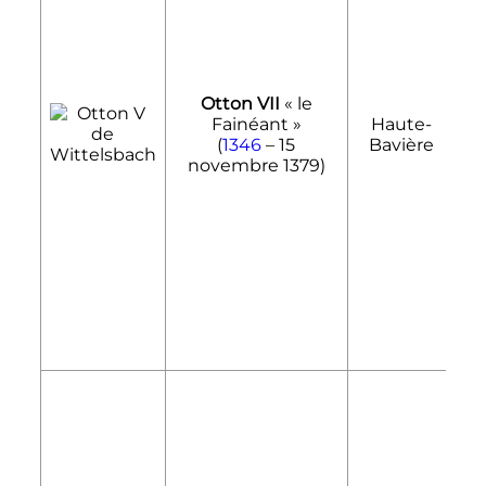
Otton VII
«
le
Fainéant
»
Haute-
1
(
1346
–
15
Bavière
novembre 1379
)