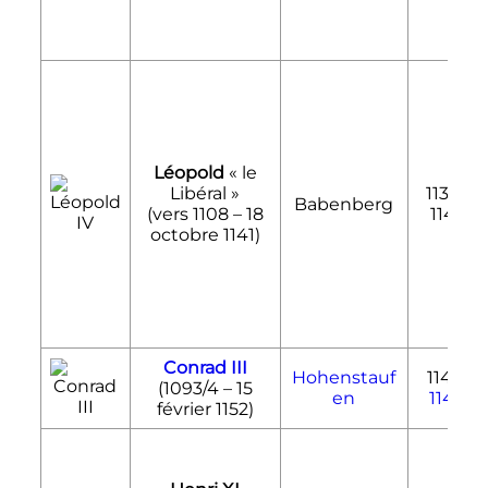
Léopold
«
le
Libéral
»
1139-
Babenberg
(vers 1108 –
18
1141
octobre 1141
)
Conrad III
Hohenstauf
1141-
(1093/4 –
15
en
1143
février 1152
)