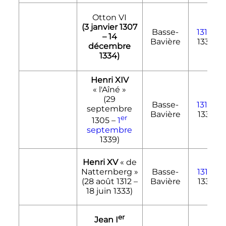
Otton VI
(
3 janvier 1307
Basse-
1310
-
–
14
Bavière
1334
décembre
1334
)
Henri XIV
«
l'Aîné
»
(
29
Basse-
1310
-
septembre
Bavière
1339
er
1305
–
1
septembre
1339)
Henri XV
«
de
Natternberg
»
Basse-
1312
-
(
28 août 1312
–
Bavière
1333
18 juin 1333
)
er
Jean
I