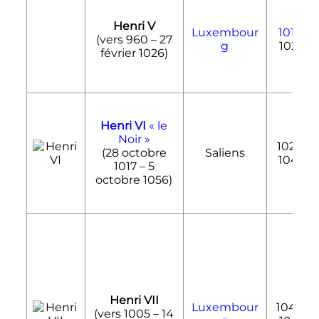
Henri V
Luxembour
1017
-
(vers 960 –
27
g
1026
février 1026
)
Henri VI
«
le
Noir
»
1026-
(
28 octobre
Saliens
1042
1017
–
5
octobre 1056
)
Henri VII
Luxembour
1042-
(vers 1005 –
14