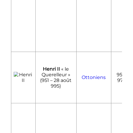
Henri II
«
le
Querelleur
»
955-
Ottoniens
(951 –
28 août
976
995
)