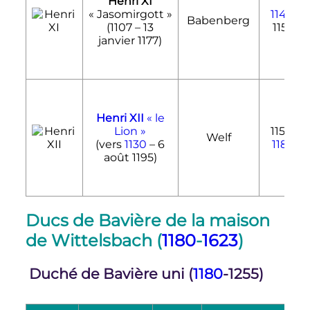
Henri XI
«
Jasomirgott
»
1143
-
Babenberg
(1107 –
13
1156
janvier 1177
)
Henri XII
«
le
Lion
»
1156-
Welf
(vers
1130
–
6
1180
août 1195
)
Ducs de Bavière de la maison
de Wittelsbach (
1180
-
1623
)
Duché de Bavière uni (
1180
-1255)