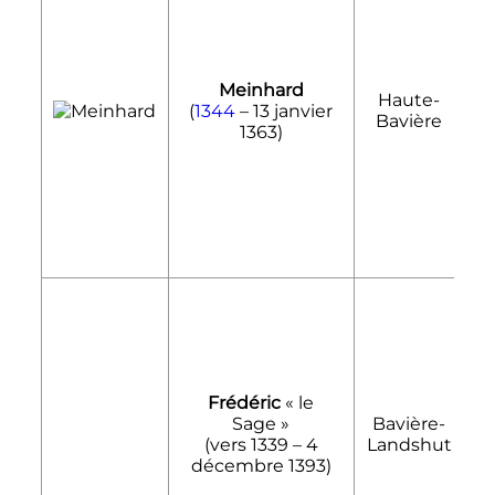
Meinhard
Haute-
1
(
1344
–
13 janvier
Bavière
1
1363
)
Frédéric
«
le
Sage
»
Bavière-
1
(vers 1339 –
4
Landshut
1
décembre 1393
)