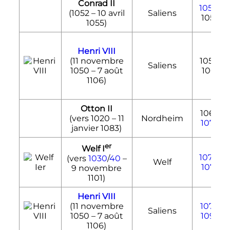
Conrad II
1054
-
(1052 –
10 avril
Saliens
1055
1055
)
Henri VIII
(
11 novembre
1055-
Saliens
1050
–
7 août
1061
1106
)
Otton II
1061-
(vers 1020 –
11
Nordheim
1070
janvier 1083
)
er
Welf
I
1070
-
(vers
1030
/
40
–
Welf
1077
9 novembre
1101
)
Henri VIII
(
11 novembre
1077
-
Saliens
1050
–
7 août
1096
1106
)