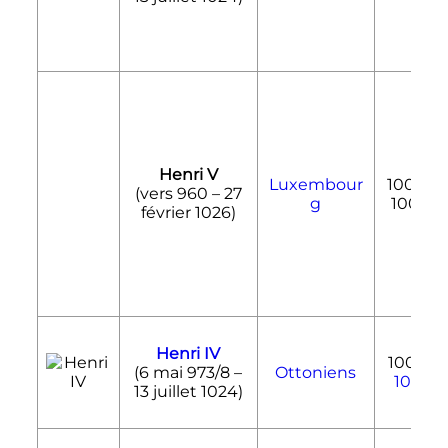
Henri V
Luxembour
1004-
(vers 960 –
27
g
1009
février 1026
)
Henri IV
1009-
(
6 mai 973
/8 –
Ottoniens
1017
13 juillet 1024
)