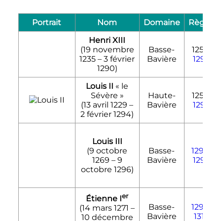
Portrait
Nom
Domaine
Règne
Henri XIII
(
19 novembre
Basse-
1255-
1235
–
3 février
Bavière
1290
1290
)
Louis II
«
le
Sévère
»
Haute-
1255-
(
13 avril 1229
–
Bavière
1294
2 février 1294
)
Louis III
(
9 octobre
Basse-
1290
-
1269
–
9
Bavière
1296
octobre 1296
)
er
Étienne
I
Basse-
1290
-
(
14 mars 1271
–
Bavière
1310
10 décembre