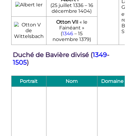
Lands
(
25 juillet 1336
–
16
Guilla
décembre 1404
)
et Al
reçoiv
Otton VII
«
le
Baviè
Fainéant
»
Strau
(
1346
–
15
novembre 1379
)
Duché de Bavière divisé (
1349
-
1505
)
Portrait
Nom
Domaine
R