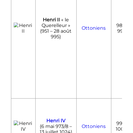
Henri II
«
le
Querelleur
»
985-
Ottoniens
(951 –
28 août
995
995
)
Henri IV
995-
(
6 mai 973
/8 –
Ottoniens
1004
13 juillet 1024
)