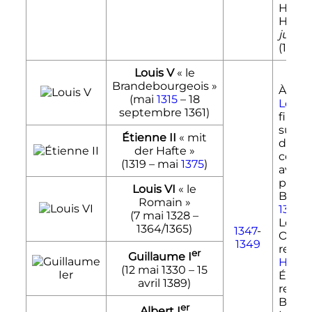
Haina
Holla
jure u
(1345-
Louis V
«
le
Brandebourgeois
»
À la 
(mai
1315
–
18
Louis 
septembre 1361
)
fils lui
succè
Étienne II
«
mit
d'abo
der Hafte
»
conjo
(1319 – mai
1375
)
avant
partag
Louis VI
«
le
Baviè
Romain
»
1349
.
(
7 mai 1328
–
Louis 
1364/1365)
1347
-
Otton
1349
reçoiv
er
Guillaume
I
Haute
(
12 mai 1330
–
15
Étienn
avril 1389
)
reçoit
Baviè
er
Albert
I