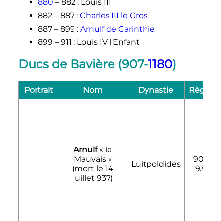
880
– 882
: Louis III
882 – 887
:
Charles III le Gros
887 – 899
:
Arnulf de Carinthie
899 – 911
: Louis IV l'Enfant
Ducs de Bavière (907-
1180
)
Portrait
Nom
Dynastie
Règne
Arnulf
«
le
Mauvais
»
907-
Luitpoldides
(mort le
14
937
juillet 937
)