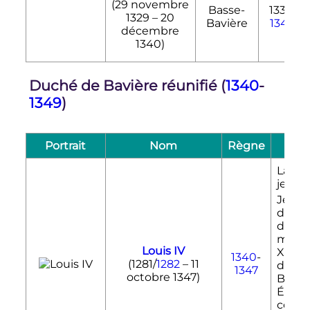
(
29 novembre
Basse-
1339-
1329
–
20
Bavière
1340
décembre
1340
)
Duché de Bavière réunifié (
1340
-
1349
)
Portrait
Nom
Règne
N
La mo
jeune
Jean
I
derni
desc
mâle 
Louis IV
XIII, 
1340
-
(1281/
1282
–
11
de réu
1347
octobre 1347
)
Bavièr
Égal
comt