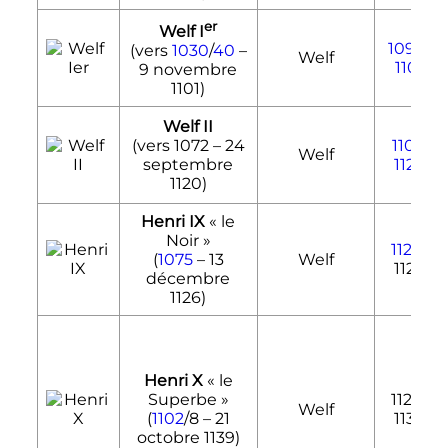
er
Welf
I
1096
-
(vers
1030
/
40
–
Welf
1101
9 novembre
1101
)
Welf II
(vers 1072 –
24
1101
-
Welf
septembre
1120
1120
)
Henri IX
«
le
Noir
»
1120
-
(
1075
–
13
Welf
1126
décembre
1126
)
Henri X
«
le
Superbe
»
1126-
Welf
(
1102
/8 –
21
1139
octobre 1139
)