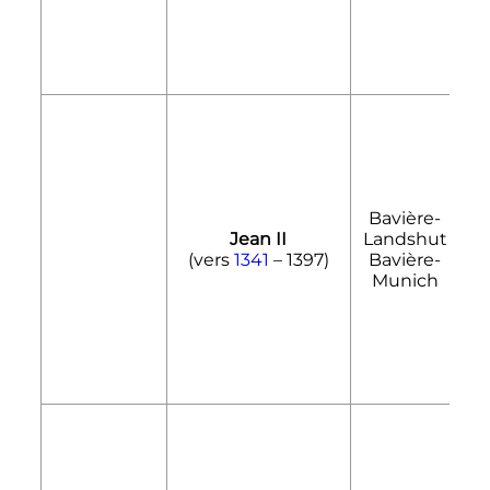
Bavière-
1
Jean II
Landshut
1
(vers
1341
– 1397)
Bavière-
1
Munich
1