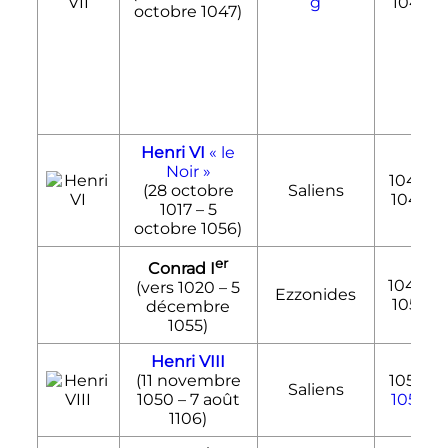
g
1047
octobre 1047
)
Henri VI
«
le
Noir
»
1047-
(
28 octobre
Saliens
1049
1017
–
5
octobre 1056
)
er
Conrad
I
1049-
(vers 1020 –
5
Ezzonides
1053
décembre
1055
)
Henri VIII
(
11 novembre
1053-
Saliens
1050
–
7 août
1054
1106
)