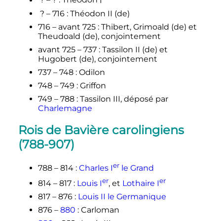
? –
?
: Théodon
I
? – 716
: Théodon II
(de)
716 – avant 725
: Thibert, Grimoald
(de)
et
Theudoald
(de)
, conjointement
avant 725 – 737
: Tassilon II
(de)
et
Hugobert
(de)
, conjointement
737 – 748
: Odilon
748 – 749
: Griffon
749 – 788
: Tassilon III, déposé par
Charlemagne
Rois de Bavière carolingiens
(788-907)
er
788 – 814
:
Charles
I
le Grand
er
er
814 – 817
:
Louis I
, et
Lothaire
I
817 – 876
:
Louis II le Germanique
876 –
880
: Carloman