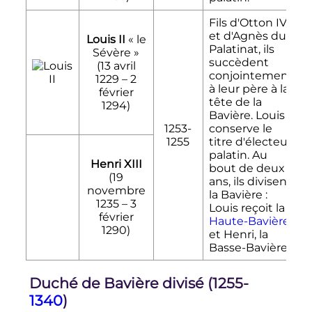
Fils d'Otton IV
et d'Agnès du
Louis II
«
le
Palatinat, ils
Sévère
»
succèdent
(
13 avril
conjointement
1229
–
2
à leur père à la
février
tête de la
1294
)
Bavière. Louis
1253-
conserve le
1255
titre d'électeur
palatin. Au
Henri XIII
bout de deux
(
19
ans, ils divisent
novembre
la Bavière
:
1235
–
3
Louis reçoit la
février
Haute-Bavière
1290
)
et Henri, la
Basse-Bavière.
Duché de Bavière divisé (1255-
1340
)