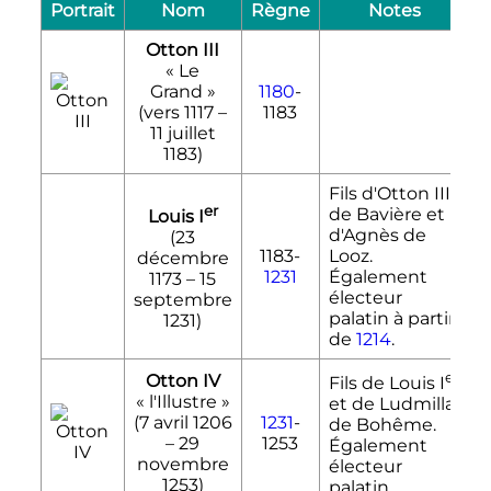
Portrait
Nom
Règne
Notes
A
Otton III
«
Le
Grand
»
1180
-
(vers 1117 –
1183
11 juillet
1183
)
Fils d'Otton III
er
de Bavière et
Louis
I
d'Agnès de
(
23
1183-
Looz.
décembre
1231
Également
1173
–
15
électeur
septembre
palatin à partir
1231
)
de
1214
.
er
Otton IV
Fils de Louis
I
«
l'Illustre
»
et de Ludmilla
(
7 avril 1206
1231
-
de Bohême.
–
29
1253
Également
novembre
électeur
1253
)
palatin.