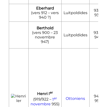
Eberhard
937-
(vers 912 – vers
Luitpoldides
938
940
?)
Berthold
(vers 900 –
23
938-
Luitpoldides
novembre
947
947
)
er
Henri
I
947-
er
Ottoniens
(919/922 –
1
955
novembre
955)