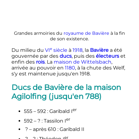
Grandes armoiries du
royaume de Bavière
à la fin
de son existence.
e
Du milieu du
VI
siècle
à
1918
, la
Bavière
a été
gouvernée par des
ducs
, puis des
électeurs
et
enfin des
rois
. La
maison de Wittelsbach
,
arrivée au pouvoir en
1180
, à la chute des Welf,
s'y est maintenue jusqu'en 1918.
Ducs de Bavière de la maison
Agilolfing (jusqu'en 788)
er
555 – 592
: Garibald I
er
592 –
?
: Tassilon I
? – après 610
: Garibald II
er