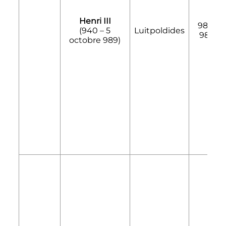
Henri III
983-
(940 –
5
Luitpoldides
985
octobre 989
)