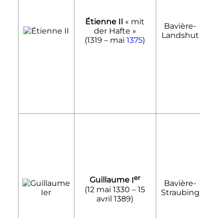
Étienne II
«
mit
Bavière-
1
der Hafte
»
Landshut
1
(1319 – mai
1375
)
er
Guillaume
I
Bavière-
1
(
12 mai 1330
–
15
Straubing
1
avril 1389
)