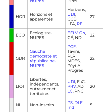
NUPES
PPM
Horizons,
Horizons et
UDI
,
HOR
27
apparentés
CCB,
LFA,
RE
Écologiste-
EÉLV
,
G.s
,
ECO
22
NUPES
GÉ, ND
PCF
,
Gauche
Tavini,
démocrate et
PLR,
GDR
22
républicaine-
MDES,
NUPES
Péyi-A,
Progrès
Libertés,
UDI
, FaC,
indépendants,
LIOT
PRV
, AD,
20
outre-mer et
LC
, PNC
territoires
PS
,
DLF
,
NI
Non-inscrits
5
Ind