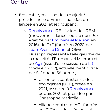
Centre
Ensemble, coalition de la majorité
présidentielle d'Emmanuel Macron
lancée en 2021 et regroupant
:
Renaissance
(RE), fusion de LREM
(mouvement lancé sous le nom
En
Marche
par
Emmanuel Macron
en
2016), de TdP (fondé en 2020 par
Jean-Yves Le Drian
et Olivier
Dussopt, représente l'aile gauche de
la majorité d'Emmanuel Macron) et
de
Agir
(issu d’une scission de
LR
,
fondé en 2017), actuellement dirigé
par Stéphane Séjourné
;
Union des centristes et des
écologistes (UCE), créée en
2021, associée à
Renaissance
depuis 2021 et présidée par
Christophe Madrolle
;
Alliance centriste (AC), fondée
en 2009 par Jean Arthuis et