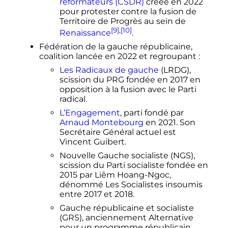
réformateurs (CSDR)
créée en 2022
pour protester contre la fusion de
Territoire de Progrès au sein de
[9]
,
[10]
Renaissance
.
Fédération de la gauche républicaine,
coalition lancée en 2022 et regroupant
:
Les Radicaux de gauche
(LRDG),
scission du PRG fondée en 2017 en
opposition à la fusion avec le Parti
radical.
L’Engagement
, parti fondé par
Arnaud Montebourg
en 2021. Son
Secrétaire Général actuel est
Vincent Guibert.
Nouvelle Gauche socialiste (NGS),
scission du Parti socialiste fondée en
2015 par Liêm Hoang-Ngoc,
dénommé Les Socialistes insoumis
entre 2017 et 2018.
Gauche républicaine et socialiste
(GRS), anciennement Alternative
pour un programme républicain,