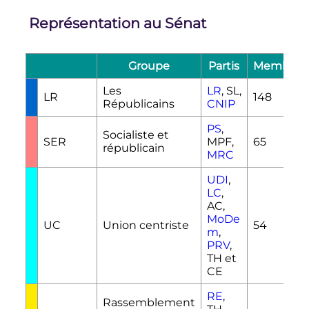
Représentation au Sénat
Groupe
Partis
Membres
Les
LR
, SL,
LR
148
Républicains
CNIP
PS
,
Socialiste et
SER
MPF,
65
républicain
MRC
UDI
,
LC
,
AC,
MoDe
UC
Union centriste
54
m
,
PRV
,
TH et
CE
RE
,
Rassemblement