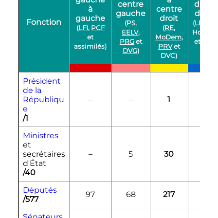
centre
droit 
à
centre
gauche
droit
gauche
droit
Fonction
(
PS
,
(
LR
,
UD
(
LFI
,
PCF
(
RE
,
EELV
,
Horizon
et
MoDem
,
PRG
et
et
DVD
assimilés)
PRV
et
DVG
)
DVC)
Président
de la
Républiqu
–
–
1
–
e
/1
Ministres
et
secrétaires
–
5
30
4
d'État
/40
Députés
97
68
217
105
/577
Sénateurs