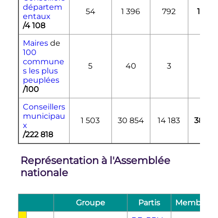
départem
54
1 396
792
1 676
entaux
/4 108
Maires
de
100
commune
5
40
3
50
s les plus
peuplées
/100
Conseillers
municipau
1 503
30 854
14 183
38 01
x
/222 818
Représentation à l'Assemblée
nationale
Groupe
Partis
Membres