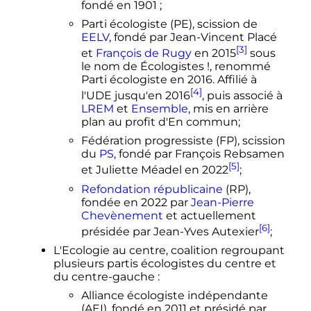
fondé en 1901
;
Parti écologiste (PE), scission de
EELV
, fondé par Jean-Vincent Placé
[3]
et
François de Rugy
en 2015
sous
le nom de Écologistes
!, renommé
Parti écologiste en 2016. Affilié à
[4]
l'UDE jusqu'en 2016
, puis associé à
LREM
et
Ensemble
, mis en arrière
plan au profit d'En commun;
Fédération progressiste (FP), scission
du
PS
, fondé par François Rebsamen
[5]
et Juliette Méadel en 2022
;
Refondation républicaine
(RP),
fondée en 2022 par
Jean-Pierre
Chevènement
et actuellement
[6]
présidée par Jean-Yves Autexier
;
L'Ecologie au centre, coalition regroupant
plusieurs partis écologistes du centre et
du centre-gauche
:
Alliance écologiste indépendante
(AEI), fondé en 2011 et présidé par