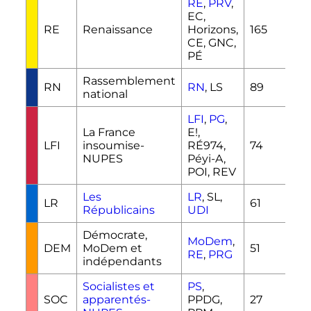
RE
,
PRV
,
EC,
RE
Renaissance
Horizons,
165
CE, GNC,
PÉ
Rassemblement
RN
RN
, LS
89
national
LFI
,
PG
,
La France
E!,
LFI
insoumise-
RÉ974,
74
NUPES
Péyi-A,
POI, REV
Les
LR
, SL,
LR
61
Républicains
UDI
Démocrate,
MoDem
,
DEM
MoDem et
51
RE
,
PRG
indépendants
Socialistes et
PS
,
SOC
apparentés-
PPDG,
27