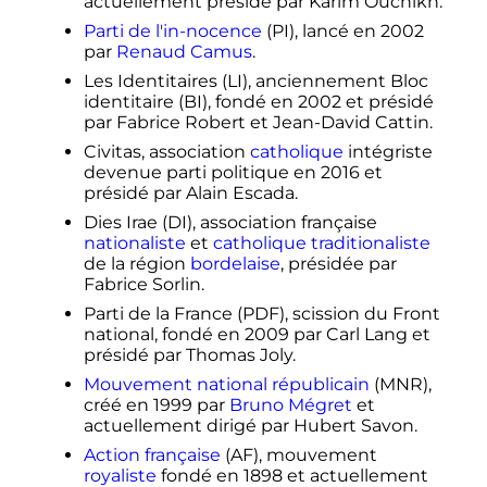
actuellement présidé par Karim Ouchikh.
Parti de l'in-nocence
(PI), lancé en 2002
par
Renaud Camus
.
Les Identitaires (LI), anciennement Bloc
identitaire (BI), fondé en 2002 et présidé
par Fabrice Robert et Jean-David Cattin.
Civitas, association
catholique
intégriste
devenue parti politique en 2016 et
présidé par Alain Escada.
Dies Irae (DI), association française
nationaliste
et
catholique traditionaliste
de la région
bordelaise
, présidée par
Fabrice Sorlin.
Parti de la France (PDF), scission du Front
national, fondé en 2009 par Carl Lang et
présidé par Thomas Joly.
Mouvement national républicain
(MNR),
créé en 1999 par
Bruno Mégret
et
actuellement dirigé par Hubert Savon.
Action française
(AF), mouvement
royaliste
fondé en 1898 et actuellement