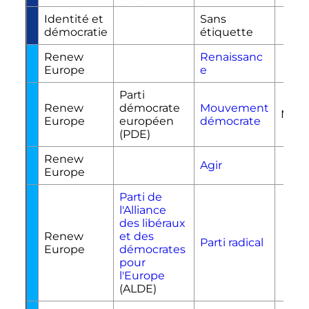
Identité et
Sans
démocratie
étiquette
Renew
Renaissanc
R
Europe
e
Parti
Renew
démocrate
Mouvement
MoD
Europe
européen
démocrate
(PDE)
Renew
Agir
Agi
Europe
Parti de
l'Alliance
des libéraux
Renew
et des
Parti radical
PR
Europe
démocrates
pour
l'Europe
(ALDE)