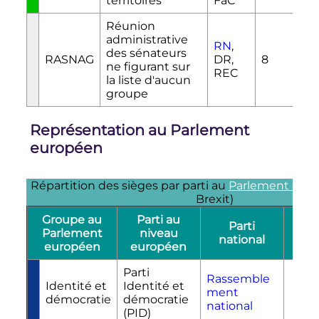
territoires
FaC
Réunion
administrative
RN
,
des sénateurs
RASNAG
DR,
8
ne figurant sur
REC
la liste d'aucun
groupe
Représentation au Parlement
européen
Répartition des sièges par parti au
Parlement eur
Brexit)
Groupe au
Parti au
Parti
Parlement
niveau
Sig
national
européen
européen
Parti
Rassemble
Identité et
Identité et
ment
R
démocratie
démocratie
national
(PID)