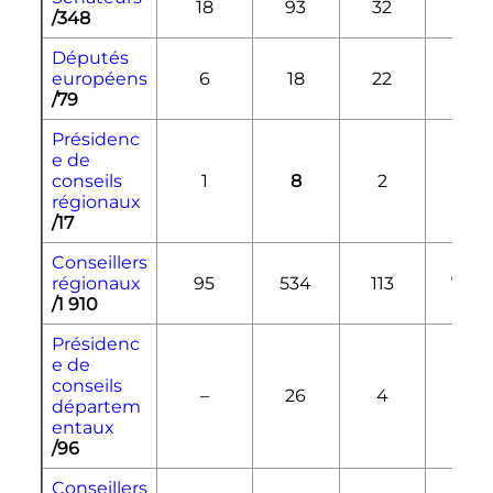
18
93
32
201
/348
Députés
européens
6
18
22
10
/79
Présidenc
e de
conseils
1
8
2
6
régionaux
/17
Conseillers
régionaux
95
534
113
743
/1 910
Présidenc
e de
conseils
–
26
4
65
départem
entaux
/96
Conseillers