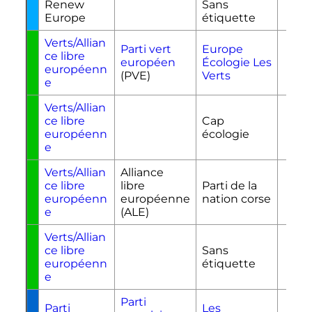
Renew
Sans
Europe
étiquette
Verts/Allian
Parti vert
Europe
ce libre
européen
Écologie Les
EE
européenn
(PVE)
Verts
e
Verts/Allian
ce libre
Cap
C
européenn
écologie
e
Verts/Allian
Alliance
ce libre
libre
Parti de la
PN
européenn
européenne
nation corse
e
(ALE)
Verts/Allian
ce libre
Sans
européenn
étiquette
e
Parti
Parti
Les