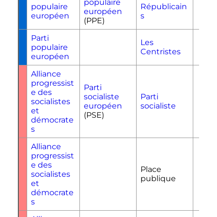
populaire
populaire
Républicain
L
européen
européen
s
(PPE)
Parti
Les
populaire
L
Centristes
européen
Alliance
progressist
Parti
e des
socialiste
Parti
socialistes
P
européen
socialiste
et
(PSE)
démocrate
s
Alliance
progressist
e des
Place
socialistes
P
publique
et
démocrate
s