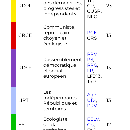
TH,
des démocrates,
RDPI
GR,
23
progressistes et
GUSR,
indépendants
NFG
Communiste,
républicain,
PCF
,
CRCE
15
citoyen et
GRS
écologiste
PRV
,
Rassemblement
PS
,
démocratique
PRG
,
RDSE
15
et social
LR
,
européen
LFD13,
TdP
Les
Agir
,
Indépendants –
LIRT
UDI
,
13
République et
PRV
territoires
Écologiste,
EELV
,
EST
solidarité et
G.s
,
12