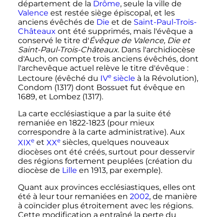
département de la
Drôme
, seule la ville de
Valence
est restée siège épiscopal, et les
anciens évêchés de
Die
et de
Saint-Paul-Trois-
Châteaux
ont été supprimés, mais l'évêque a
conservé le titre d'
Évêque de Valence, Die et
Saint-Paul-Trois-Châteaux
. Dans l'archidiocèse
d'Auch, on compte trois anciens évêchés, dont
l'archevêque actuel relève le titre d'évêque
:
e
Lectoure (évêché du
IV
siècle
à la Révolution),
Condom (1317) dont Bossuet fut évêque en
1689, et Lombez (1317).
La carte ecclésiastique a par la suite été
remaniée en 1822-1823 (pour mieux
correspondre à la carte administrative). Aux
e
e
XIX
et
XX
siècles
, quelques nouveaux
diocèses ont été créés, surtout pour desservir
des régions fortement peuplées (création du
diocèse de
Lille
en 1913, par exemple).
Quant aux provinces ecclésiastiques, elles ont
été à leur tour remaniées en
2002
, de manière
à coïncider plus étroitement avec les régions.
Cette modification a entraîné la perte du