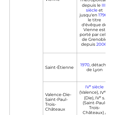
e
depuis le
III
siècle
et
jusqu'en
1790
:
le titre
d'évêque de
Vienne est
porté par celui
de Grenoble
depuis
2006
)
1970
, détaché
Saint-Étienne
de Lyon
e
IV
siècle
e
(Valence),
IV
s.
Valence-Die-
e
(Die),
IV
s.
Saint-Paul-
(Saint-Paul-
Trois-
Trois-
Châteaux
Châteaux) /