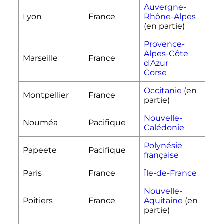
Auvergne-
Lyon
France
Rhône-Alpes
(en partie)
Provence-
Alpes-Côte
Marseille
France
d'Azur
Corse
Occitanie
(en
Montpellier
France
partie)
Nouvelle-
Nouméa
Pacifique
Calédonie
Polynésie
Papeete
Pacifique
française
Paris
France
Île-de-France
Nouvelle-
Poitiers
France
Aquitaine
(en
partie)