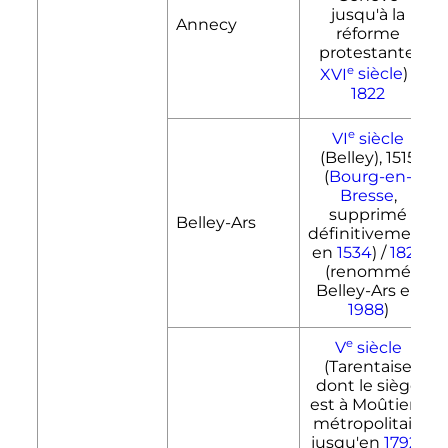
jusqu'à la
Annecy
réforme
protestante,
e
XVI
siècle
) /
1822
e
VI
siècle
(Belley), 1515
(
Bourg-en-
Bresse
,
supprimé
Belley-Ars
définitivement
en
1534
) /
1822
(renommé
Belley-Ars en
1988
)
e
V
siècle
(Tarentaise
dont le siège
est à Moûtiers,
métropolitain
jusqu'en
1792
),