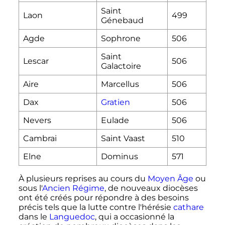
Saint
Laon
499
Génebaud
Agde
Sophrone
506
Saint
Lescar
506
Galactoire
Aire
Marcellus
506
Dax
Gratien
506
Nevers
Eulade
506
Cambrai
Saint Vaast
510
Elne
Dominus
571
À plusieurs reprises au cours du
Moyen Âge
ou
sous l'
Ancien Régime
, de nouveaux diocèses
ont été créés pour répondre à des besoins
précis tels que la lutte contre l'hérésie
cathare
dans le
Languedoc
, qui a occasionné la