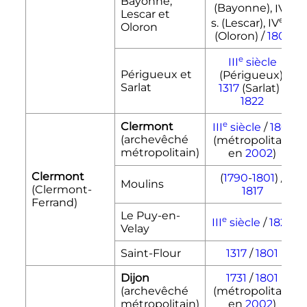
Bayonne,
e
(Bayonne),
IV
Lescar et
e
s. (Lescar),
IV
s.
Oloron
(Oloron) /
1801
e
III
siècle
Périgueux et
(Périgueux),
Sarlat
1317
(Sarlat) /
1822
e
Clermont
III
siècle
/
1801
(archevêché
(métropolitain
métropolitain)
en
2002
)
Clermont
(
1790
-
1801
) /
Moulins
(Clermont-
1817
Ferrand)
Le Puy-en-
e
III
siècle
/
1822
Velay
Saint-Flour
1317
/
1801
Dijon
1731
/
1801
(archevêché
(métropolitain
métropolitain)
en
2002
)