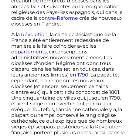
création de nombreux diocèses dans les
années
1317
et suivantes ou la réorganisation
religieuse des Pays-Bas espagnols, qui dans le
cadre de la
contre-Réforme
créa de nouveaux
diocèses en Flandre.
À la
Révolution
, la carte ecclésiastique de la
France a été entièrement redessinée de
manière à la faire coïncider avec les
départements
, circonscriptions
administratives nouvellement créées. Les
diocèses d'Ancien Régime ont donc tous
disparu, dans les faits (et, en tout cas, dans
leurs anciennes limites) en
1790
. La papauté,
cependant, n'a reconnu ces nouveaux
diocèses (et encore, seulement certains
d'entre eux) qu'à partir du concordat de 1801.
Une cinquantaine de villes qui, jusqu'en 1790,
étaient siège d'un évêché, ont perdu leur
évêque. Toutefois, l'ancienne cathédrale y a, la
plupart du temps, conservé le rang d'église
cathédrale, ce qui explique que de nombreux
sièges épiscopaux postérieurs à la Révolution
française portent plusieurs noms
: ainsi, dans le