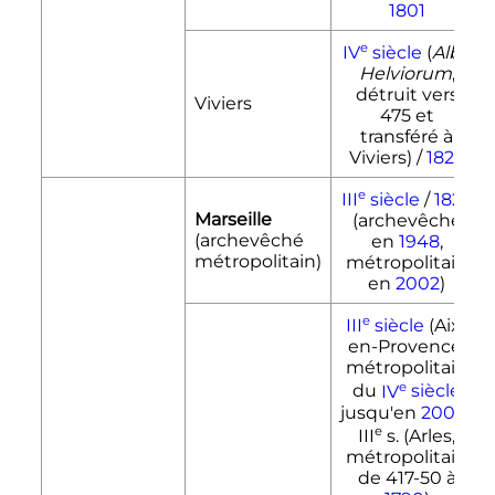
1801
e
IV
siècle
(
Alba
Helviorum
,
détruit vers
Viviers
475 et
transféré à
Viviers) /
1822
e
III
siècle
/
1822
Marseille
(archevêché
(archevêché
en
1948
,
métropolitain)
métropolitain
en
2002
)
e
III
siècle
(Aix-
en-Provence,
métropolitain
e
du
IV
siècle
jusqu'en
2002
),
e
III
s. (Arles,
métropolitain
de 417-50 à