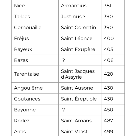
Nice
Armantius
381
Tarbes
Justinus
?
390
Cornouaille
Saint Corentin
390
Fréjus
Saint Léonce
400
Bayeux
Saint Exupère
405
Bazas
?
406
Saint Jacques
Tarentaise
420
d’Assyrie
Angoulême
Saint Ausone
430
Coutances
Saint Éreptiole
430
Bayonne
?
450
Rodez
Saint Amans
487
Arras
Saint Vaast
499