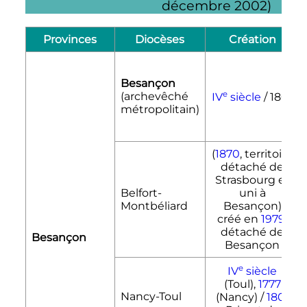
décembre 2002
)
Provinces
Diocèses
Création
Besançon
e
(archevêché
IV
siècle
/ 1801
métropolitain)
(
1870
, territoire
détaché de
Strasbourg et
Belfort-
uni à
Montbéliard
Besançon)
créé en
1979
,
détaché de
Besançon
Besançon
e
IV
siècle
(Toul),
1777
Nancy-Toul
(Nancy) /
1801