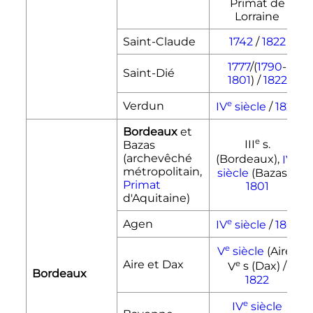
Primat de
Lorraine
Saint-Claude
1742
/
1822
1777
/(
1790
-
Saint-Dié
1801
) /
1822
e
Verdun
IV
siècle
/
1822
Bordeaux
et
e
III
s.
Bazas
e
(archevêché
(Bordeaux),
IV
métropolitain,
siècle
(Bazas) /
Primat
1801
d'Aquitaine)
e
Agen
IV
siècle
/
1801
e
V
siècle
(Aire),
Aire et Dax
e
V
s (Dax) /
Bordeaux
1822
e
IV
siècle