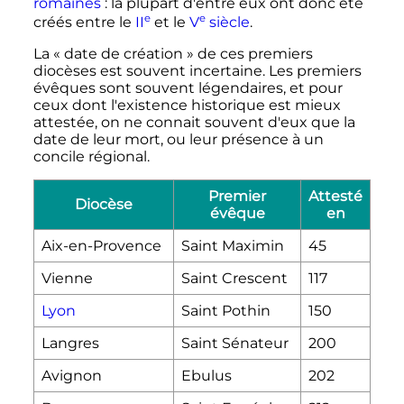
romaines
: la plupart d'entre eux ont donc été
e
e
créés entre le
II
et le
V
siècle
.
La «
date de création
» de ces premiers
diocèses est souvent incertaine. Les premiers
évêques sont souvent légendaires, et pour
ceux dont l'existence historique est mieux
attestée, on ne connait souvent d'eux que la
date de leur mort, ou leur présence à un
concile régional.
Premier
Attesté
Diocèse
évêque
en
Aix-en-Provence
Saint Maximin
45
Vienne
Saint Crescent
117
Lyon
Saint Pothin
150
Langres
Saint Sénateur
200
Avignon
Ebulus
202