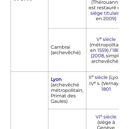
(Thérouanne
est restauré en
siège titulaire
en
2009
)
e
V
siècle
(métropolitain
Cambrai
en
1559
) /
1801
(archevêché)
(
2008
, simple
archevêché).
e
II
siècle
(Lyon),
Lyon
e
IV
s. (Vernay) /
(archevêché
1801
métropolitain,
Primat des
Gaules)
e
VI
siècle
(siège à
Genève