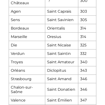
?
300
Châteaux
Agen
Saint Caprais
303
Sens
Saint Savinien
305
Bordeaux
Orientalis
314
Marseille
Oresius
314
Die
Saint Nicaise
325
Verdun
Saint Saintin
332
Troyes
Saint Amateur
340
Orléans
Diclopitus
343
Strasbourg
Saint Amand
346
Chalon-sur-
Saint Donatien
346
Saône
Valence
Saint Émilien
347