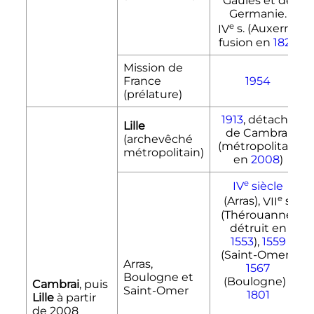
Gaules et de
Germanie.
e
IV
s. (Auxerre)
fusion en
1823
Mission de
France
1954
(prélature)
1913
, détaché
Lille
de Cambrai
(archevêché
(métropolitain
métropolitain)
en
2008
)
e
IV
siècle
e
(Arras),
VII
s.
(Thérouanne,
détruit en
1553
),
1559
(Saint-Omer),
Arras,
1567
Boulogne et
(Boulogne) /
Cambrai
, puis
Saint-Omer
1801
Lille
à partir
de 2008