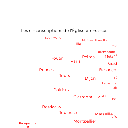
Les circonscriptions de l'Église en France.
Southwark
Malines-Bruxelles
Lille
Cologne
Luxembourg
Bamberg
Reims
Metz
Rouen
Paris
Strasbourg
Rennes
Besançon
Frib.
Tours
Dijon
Bâle
Lausanne
Sion
Poitiers
Lyon
Clermont
Piémont
Bordeaux
Toulouse
Ligurie
Marseille
Monaco
Montpellier
Pampelune
et