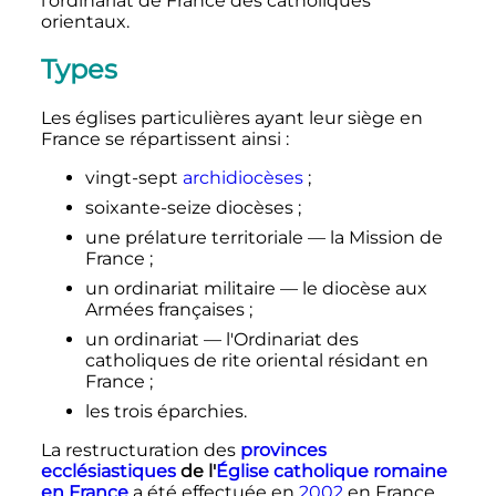
l'ordinariat de France des catholiques
orientaux.
Types
Les églises particulières ayant leur siège en
France se répartissent ainsi
:
vingt-sept
archidiocèses
;
soixante-seize diocèses
;
une prélature territoriale — la Mission de
France
;
un ordinariat militaire — le diocèse aux
Armées françaises
;
un ordinariat — l'Ordinariat des
catholiques de rite oriental résidant en
France
;
les trois éparchies.
La restructuration des
provinces
ecclésiastiques
de l'
Église catholique romaine
en France
a été effectuée en
2002
en France,