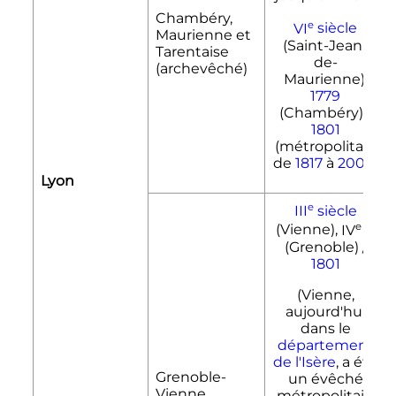
Chambéry,
e
VI
siècle
Maurienne et
(Saint-Jean-
Tarentaise
de-
(archevêché)
Maurienne),
1779
(Chambéry) /
1801
(métropolitain
de
1817
à
2002
)
Lyon
e
III
siècle
e
(Vienne),
IV
s.
(Grenoble) /
1801
(Vienne,
aujourd'hui
dans le
département
de l'Isère
, a été
Grenoble-
un évêché
Vienne
métropolitain