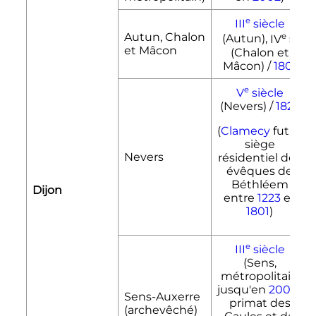
e
III
siècle
Autun, Chalon
e
(Autun),
IV
s.
et Mâcon
(Chalon et
Mâcon) /
1801
e
V
siècle
(Nevers) /
1822
(
Clamecy
fut le
siège
Nevers
résidentiel des
évêques de
Béthléem
Dijon
entre
1223
et
1801
)
e
III
siècle
(Sens,
métropolitain
jusqu'en
2002
),
Sens-Auxerre
primat des
(archevêché)