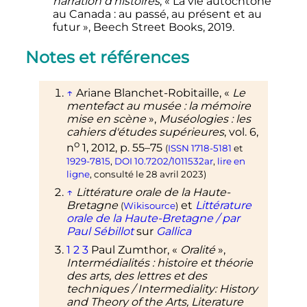
narration d'histoires
, «
La vie autochtone
au Canada
: au passé, au présent et au
futur
», Beech Street Books, 2019.
Notes et références
↑
Ariane
Blanchet-Robitaille
, «
Le
mentefact au musée
: la mémoire
mise en scène
»,
Muséologies
: les
cahiers d'études supérieures
,
vol.
6,
o
n
1,
2012
,
p.
55–75
(
ISSN
1718-5181
et
1929-7815
,
DOI
10.7202/1011532ar
,
lire en
ligne
, consulté le
28 avril 2023
)
↑
Littérature orale de la Haute-
Bretagne
et
Littérature
(
Wikisource
)
orale de la Haute-Bretagne / par
Paul Sébillot
sur
Gallica
1
2
3
Paul
Zumthor
, «
Oralité
»,
Intermédialités
: histoire et théorie
des arts, des lettres et des
techniques / Intermediality: History
and Theory of the Arts, Literature