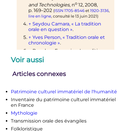
o
and Technologies
,
n
12,
2008
,
p.
169–202
(
ISSN
1705-8546
et
1920-3136
,
lire en ligne
, consulté le
13 juin 2021
)
↑
Seydou Camara, «
La tradition
orale en question
»
.
↑
Yves Person, «
Tradition orale et
chronologie
»
.
↑
Boucher, François. «
La politique
de la propriété culturelle et le
Voir aussi
patrimoine des peuples
autochtones.
» Les Cahiers de la
Société québécoise de recherche
Articles connexes
en musique, volume 11, numéro 1-2,
mars 2010, p. 125–136.
https://doi.org/10.7202/1054030ar
Patrimoine culturel immatériel de l'humanité
↑
Arbour, Chelsee, et al. «
Pour
Inventaire du patrimoine culturel immatériel
ramener l’été
: à la recherche d’une
en France
concordance entre l’histoire innue
Mythologie
et l’archéologie.
»,
Recherches
amérindiennes au Québec
, volume
Transmission orale des évangiles
48, numéro 3, 2018, p. 31–44.
Folkloristique
https://doi.org/10.7202/1062132ar