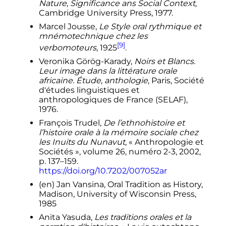
Nature, Significance ans Social Context
,
Cambridge University Press, 1977.
Marcel Jousse,
Le Style oral rythmique et
mnémotechnique chez les
[9]
verbomoteurs
, 1925
.
Veronika Görög-Karady,
Noirs et Blancs.
Leur image dans la littérature orale
africaine. Étude, anthologie
, Paris, Société
d'études linguistiques et
anthropologiques de France (SELAF),
1976.
François Trudel,
De l’ethnohistoire et
l’histoire orale à la mémoire sociale chez
les Inuits du Nunavut
, «
Anthropologie et
Sociétés
», volume 26, numéro 2-3, 2002,
p. 137–159.
https://doi.org/10.7202/007052ar
(en)
Jan Vansina, Oral Tradition as History,
Madison, University of Wisconsin Press,
1985
Anita Yasuda,
Les traditions orales et la