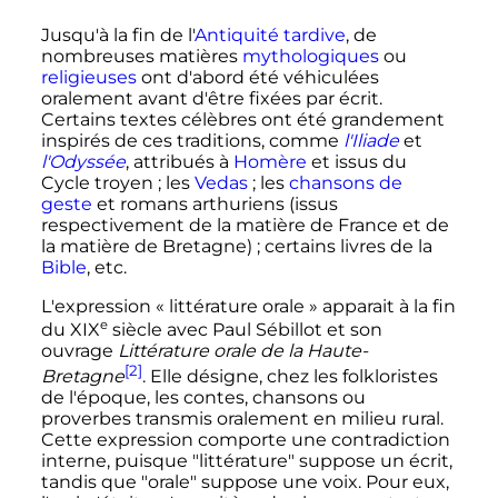
Jusqu'à la fin de l'
Antiquité tardive
, de
nombreuses matières
mythologiques
ou
religieuses
ont d'abord été véhiculées
oralement avant d'être fixées par écrit.
Certains textes célèbres ont été grandement
inspirés de ces traditions, comme
l'Iliade
et
l'Odyssée
, attribués à
Homère
et issus du
Cycle troyen
; les
Vedas
; les
chansons de
geste
et romans arthuriens (issus
respectivement de la matière de France et de
la matière de Bretagne)
; certains livres de la
Bible
,
etc.
L'expression
« littérature orale »
apparait à la fin
e
du
XIX
siècle
avec Paul Sébillot et son
ouvrage
Littérature orale de la Haute-
[2]
Bretagne
. Elle désigne, chez les folkloristes
de l'époque, les contes, chansons ou
proverbes transmis oralement en milieu rural.
Cette expression comporte une contradiction
interne, puisque "littérature" suppose un écrit,
tandis que "orale" suppose une voix. Pour eux,