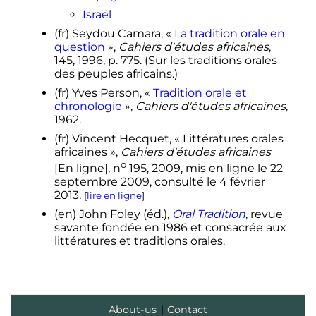
Israël
(fr)
Seydou Camara, «
La tradition orale en
question
»,
Cahiers d'études africaines
,
145, 1996,
p.
775. (Sur les traditions orales
des peuples africains.)
(fr)
Yves Person, «
Tradition orale et
chronologie
»,
Cahiers d'études africaines
,
1962.
(fr)
Vincent Hecquet, « Littératures orales
africaines »,
Cahiers d'études africaines
o
[En ligne],
n
195, 2009, mis en ligne le
22
septembre 2009
, consulté le
4 février
2013
.
[
lire en ligne
]
(en)
John Foley (éd.),
Oral Tradition
, revue
savante fondée en 1986 et consacrée aux
littératures et traditions orales.
About-us
|
Contact