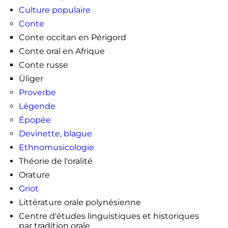
Culture populaire
↑
Arsenault, Daniel. «
De la
matérialité à l’immatérialité
: les
Conte
sites rupestres et la réappropriation
Conte occitan en Périgord
du territoire par les nations
Conte oral en Afrique
algonquiennes.
» Recherches
amérindiennes au Québec, volume
Conte russe
38, numéro 1, 2008, p. 41–48.
Üliger
https://doi.org/10.7202/039742ar
Proverbe
↑
Le style oral rythmique et
mnémotechnique chez les
Légende
verbomoteurs.
Épopée
Devinette
,
blague
Ethnomusicologie
Théorie de l'oralité
Orature
Griot
Littérature orale polynésienne
Centre d'études linguistiques et historiques
par tradition orale