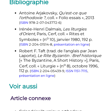
Bibliographie
Antoine Arjakovsky,
Qu'est-ce que
l'orthodoxie
?
,
coll.
« Folio essais »
, 2013
(
ISBN
978-2-07-043772-6
)
Irénée-Henri Dalmais,
Les liturgies
d'Orient
, Paris, Cerf,
coll.
« Rites et
o
Symboles » (
n
10),
janvier 1980
, 192
p.
(
ISBN
2-204-01514-8
,
présentation en ligne
)
Robert F. Taft (
trad.
de l'anglais par Jean
Laporte),
Le Rite Byzantin : Bref historique
[«
The Byzantine, A Short History
»], Paris,
o
Cerf,
coll.
« Liturgie » (
n
8),
octobre 1996
,
112
p.
(
ISBN
2-204-05439-9
,
ISSN
1151-7115
,
présentation en ligne
)
Voir aussi
Article connexe