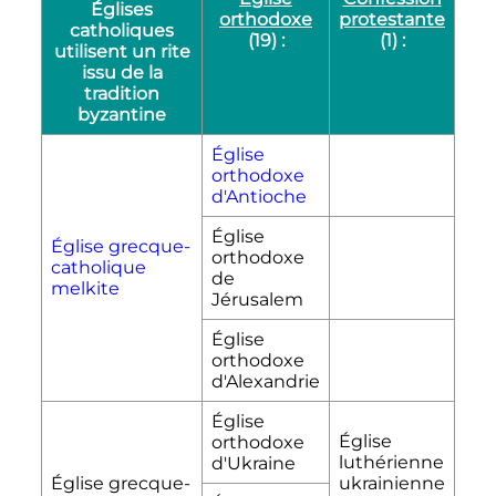
Églises
orthodoxe
protestante
catholiques
(19)
:
(1)
:
utilisent un rite
issu de la
tradition
byzantine
Église
orthodoxe
d'Antioche
Église
Église grecque-
orthodoxe
catholique
de
melkite
Jérusalem
Église
orthodoxe
d'Alexandrie
Église
Église
orthodoxe
luthérienne
d'Ukraine
Église grecque-
ukrainienne