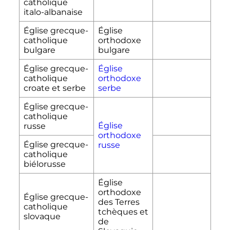
catholique
italo-albanaise
Église grecque-
Église
catholique
orthodoxe
bulgare
bulgare
Église grecque-
Église
catholique
orthodoxe
croate et serbe
serbe
Église grecque-
catholique
Église
russe
orthodoxe
Église grecque-
russe
catholique
biélorusse
Église
orthodoxe
Église grecque-
des Terres
catholique
tchèques et
slovaque
de