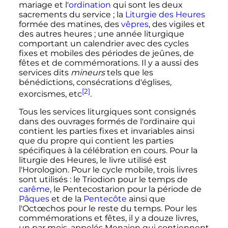
mariage et l'
ordination
qui sont les deux
sacrements du service
; la
Liturgie des Heures
formée des matines, des
vêpres
, des vigiles et
des autres heures
; une année liturgique
comportant un calendrier avec des cycles
fixes et mobiles des périodes de jeûnes, de
fêtes et de commémorations. Il y a aussi des
services dits
mineurs
tels que les
bénédictions, consécrations d'églises,
[2]
exorcismes, etc
.
Tous les services liturgiques sont consignés
dans des ouvrages formés de l'ordinaire qui
contient les parties fixes et invariables ainsi
que du propre qui contient les parties
spécifiques à la célébration en cours. Pour la
liturgie des Heures, le livre utilisé est
l'Horologion. Pour le cycle mobile, trois livres
sont utilisés
: le Triodion pour le temps de
carême
, le Pentecostarion pour la période de
Pâques
et de la
Pentecôte
ainsi que
l'Octœchos pour le reste du temps. Pour les
commémorations et fêtes, il y a douze livres,
un par mois, appelés Menaion qui contiennent