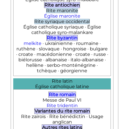
Rite antiochien
Rite maronite
Église maronite
Rite syriaque occidental
Église catholique syriaque · Église
catholique syro-malankare
Rite byzantin
melkite
· ukrainienne · roumaine ·
ruthène · slovaque · hongroise · bulgare
· croate · macédonienne · croate · russe ·
biélorusse · albanaise · italo-albanaise ·
hellène · serbo-monténégrine ·
tchèque · géorgienne
Rite latin
Église catholique latine
Rite romain
Messe de Paul
VI
Rite tridentin
Variantes du rite romain
Rite zaïrois · Rite bénédictin · Usage
anglican
Autres rites latins