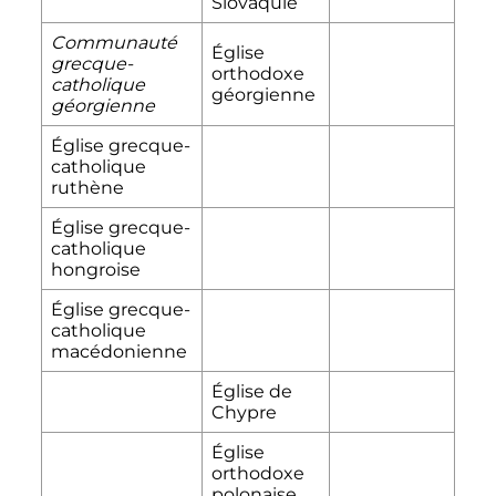
Slovaquie
Communauté
Église
grecque-
orthodoxe
catholique
géorgienne
géorgienne
Église grecque-
catholique
ruthène
Église grecque-
catholique
hongroise
Église grecque-
catholique
macédonienne
Église de
Chypre
Église
orthodoxe
polonaise