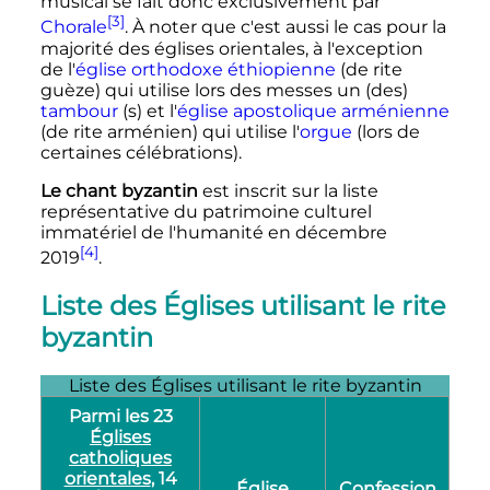
musical se fait donc exclusivement par
[3]
Chorale
. À noter que c'est aussi le cas pour la
majorité des églises orientales, à l'exception
de l'
église orthodoxe éthiopienne
(de rite
guèze) qui utilise lors des messes un (des)
tambour
(s) et l'
église apostolique arménienne
(de rite arménien) qui utilise l'
orgue
(lors de
certaines célébrations).
Le chant byzantin
est inscrit sur la liste
représentative du patrimoine culturel
immatériel de l'humanité en
décembre
[4]
2019
.
Liste des Églises utilisant le rite
byzantin
Liste des Églises utilisant le rite byzantin
Parmi les 23
Églises
catholiques
orientales
, 14
Église
Confession