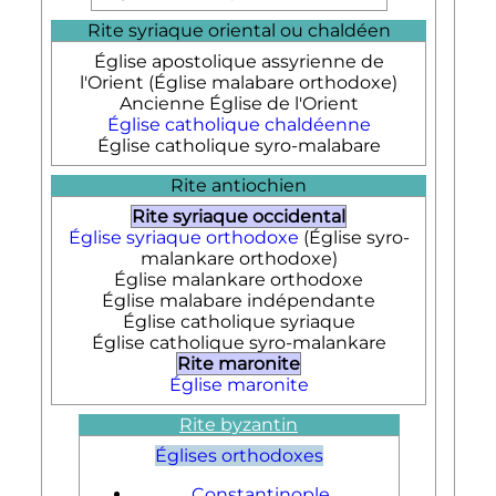
Rite syriaque oriental ou chaldéen
Église apostolique assyrienne de
l'Orient (Église malabare orthodoxe)
Ancienne Église de l'Orient
Église catholique chaldéenne
Église catholique syro-malabare
Rite antiochien
Rite syriaque occidental
Église syriaque orthodoxe
(Église syro-
malankare orthodoxe)
Église malankare orthodoxe
Église malabare indépendante
Église catholique syriaque
Église catholique syro-malankare
Rite maronite
Église maronite
Rite byzantin
Églises orthodoxes
Constantinople