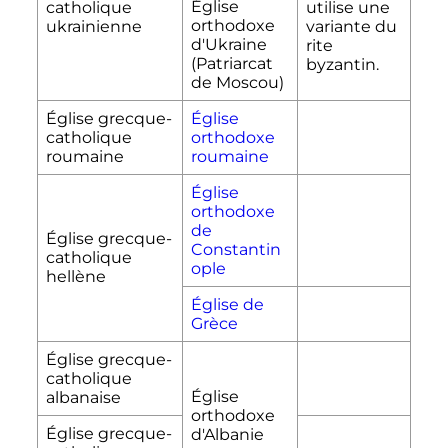
Église
catholique
utilise une
orthodoxe
ukrainienne
variante du
d'Ukraine
rite
(Patriarcat
byzantin.
de Moscou)
Église grecque-
Église
catholique
orthodoxe
roumaine
roumaine
Église
orthodoxe
de
Église grecque-
Constantin
catholique
ople
hellène
Église de
Grèce
Église grecque-
catholique
Église
albanaise
orthodoxe
Église grecque-
d'Albanie