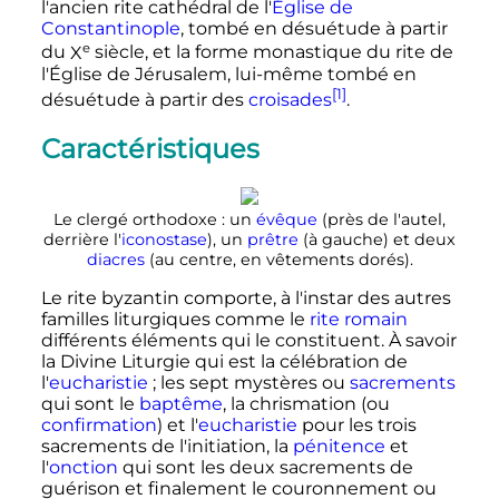
l'ancien rite cathédral de l'
Église de
Constantinople
, tombé en désuétude à partir
e
du
X
siècle
, et la forme monastique du rite de
l'Église de Jérusalem, lui-même tombé en
[1]
désuétude à partir des
croisades
.
Caractéristiques
Le clergé orthodoxe
: un
évêque
(près de l'autel,
derrière l'
iconostase
), un
prêtre
(à gauche) et deux
diacres
(au centre, en vêtements dorés).
Le rite byzantin comporte, à l'instar des autres
familles liturgiques comme le
rite romain
différents éléments qui le constituent. À savoir
la Divine Liturgie qui est la célébration de
l'
eucharistie
; les sept mystères ou
sacrements
qui sont le
baptême
, la chrismation (ou
confirmation
) et l'
eucharistie
pour les trois
sacrements de l'initiation, la
pénitence
et
l'
onction
qui sont les deux sacrements de
guérison et finalement le couronnement ou