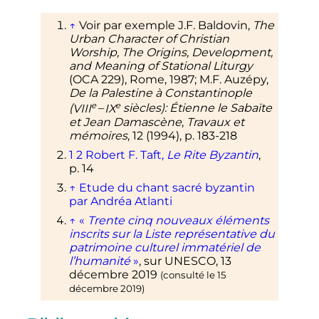
↑
Voir par exemple J.F. Baldovin,
The
Urban Character of Christian
Worship, The Origins, Development,
and Meaning of Stational Liturgy
(OCA 229), Rome, 1987; M.F. Auzépy,
De la Palestine à Constantinople
e
e
(
VIII
–
IX
siècles
): Étienne le Sabaïte
et Jean Damascène
,
Travaux et
mémoires
, 12 (1994), p. 183-218
1
2
Robert F. Taft,
Le Rite Byzantin
,
p.
14
↑
Etude du chant sacré byzantin
par Andréa Atlanti
↑
«
Trente cinq nouveaux éléments
inscrits sur la Liste représentative du
patrimoine culturel immatériel de
l’humanité
»
, sur
UNESCO
,
13
décembre 2019
(consulté le
15
décembre 2019
)