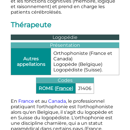
et les fonctions cognitives (mémoire, logique
et raisonnement) et prend en charge les
patients cérébrolésés.
Thérapeute
Logopédie
Présentation
Orthophoniste (France et
Autres
Canada)
appellations
Logopède (Belgique)
Logopédiste (Suisse).
Codes
ROME (
France
)
J1406
En
France
et au
Canada
, le professionnel
pratiquant l'orthophonie est l'orthophoniste
alors qu'en Belgique, il s'agit du logopède et
en Suisse du logopédiste. L'orthophonie est
une discipline charnière, qui a un statut
paramédical dans certains pays (France,