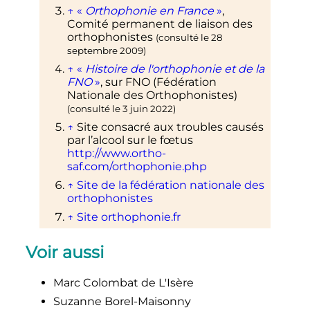
↑
«
Orthophonie en France
»
,
Comité permanent de liaison des
orthophonistes
(consulté le
28
septembre 2009
)
↑
«
Histoire de l'orthophonie et de la
FNO
»
, sur
FNO (Fédération
Nationale des Orthophonistes)
(consulté le
3 juin 2022
)
↑
Site consacré aux troubles causés
par l’alcool sur le fœtus
http://www.ortho-
saf.com/orthophonie.php
↑
Site de la fédération nationale des
orthophonistes
↑
Site orthophonie.fr
1
2
Arrêté du 10 juillet 2018 fixant le
Voir aussi
nombre d'étudiants à admettre en
première année d'études
préparatoires au certificat de
Marc Colombat de L'Isère
capacité d'orthophoniste et
Suzanne Borel-Maisonny
d'orthoptiste et au diplôme d'Etat