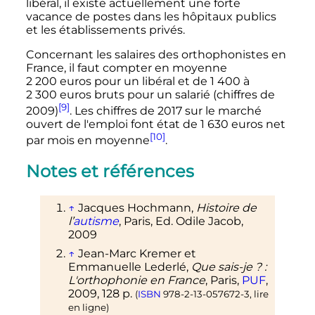
libéral, il existe actuellement une forte
vacance de postes dans les hôpitaux publics
et les établissements privés.
Concernant les salaires des orthophonistes en
France, il faut compter en moyenne
2 200 euros
pour un libéral et de
1 400
à
2 300 euros
bruts pour un salarié (chiffres de
[9]
2009)
. Les chiffres de 2017 sur le marché
ouvert de l'emploi font état de
1 630 euros
net
[10]
par mois en moyenne
.
Notes et références
↑
Jacques Hochmann,
Histoire de
l’
autisme
, Paris, Ed. Odile Jacob,
2009
↑
Jean-Marc
Kremer
et
Emmanuelle
Lederlé
,
Que sais-je
?
:
L'orthophonie en France
, Paris,
PUF
,
2009
, 128
p.
(
ISBN
978-2-13-057672-3
,
lire
en ligne
)