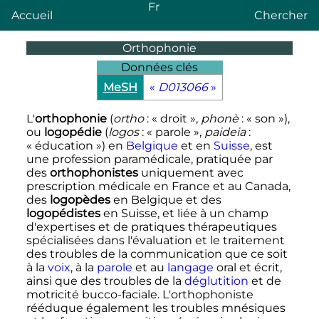
Fr
Accueil
Chercher
Orthophonie
Données clés
MeSH
«
D013066
»
L'
orthophonie
(
ortho
: «
droit
»,
phonè
: «
son
»),
ou
logopédie
(
logos
: «
parole
»,
paideia
:
«
éducation
») en
Belgique
et en
Suisse
, est
une profession paramédicale, pratiquée par
des
orthophonistes
uniquement avec
prescription médicale en France et au Canada,
des
logopèdes
en Belgique et des
logopédistes
en Suisse, et liée à un champ
d'expertises et de pratiques thérapeutiques
spécialisées dans l'évaluation et le traitement
des troubles de la communication que ce soit
à la
voix
, à la
parole
et au
langage
oral et écrit,
ainsi que des troubles de la
déglutition
et de
motricité bucco-faciale. L'orthophoniste
rééduque également les troubles mnésiques