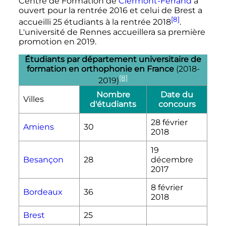
Centre de Formation de
Clermont-Ferrand
a
ouvert pour la rentrée 2016 et celui de Brest a
[8]
accueilli 25 étudiants à la rentrée 2018
.
L'université de Rennes accueillera sa première
promotion en 2019.
Étudiants par département universitaire de
formation en orthophonie en France
(2018-
[8]
2019)
Nombre
Date du
Villes
d'étudiants
concours
28 février
Amiens
30
2018
19
Besançon
28
décembre
2017
8 février
Bordeaux
36
2018
Brest
25