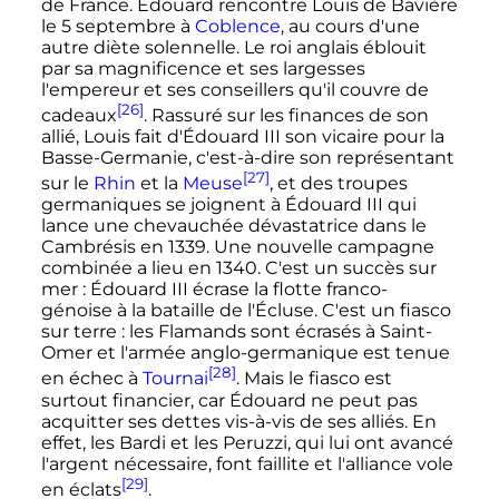
de France. Édouard rencontre Louis de Bavière
le
5 septembre
à
Coblence
, au cours d'une
autre diète solennelle. Le roi anglais éblouit
par sa magnificence et ses largesses
l'empereur et ses conseillers qu'il couvre de
[26]
cadeaux
. Rassuré sur les finances de son
allié, Louis fait d'
Édouard
III
son vicaire pour la
Basse-Germanie, c'est-à-dire son représentant
[27]
sur le
Rhin
et la
Meuse
, et des troupes
germaniques se joignent à
Édouard
III
qui
lance une chevauchée dévastatrice dans le
Cambrésis en 1339. Une nouvelle campagne
combinée a lieu en 1340. C'est un succès sur
mer
:
Édouard
III
écrase la flotte franco-
génoise à la bataille de l'Écluse. C'est un fiasco
sur terre
: les Flamands sont écrasés à Saint-
Omer et l'armée anglo-germanique est tenue
[28]
en échec à
Tournai
. Mais le fiasco est
surtout financier, car Édouard ne peut pas
acquitter ses dettes vis-à-vis de ses alliés. En
effet, les Bardi et les Peruzzi, qui lui ont avancé
l'argent nécessaire, font faillite et l'alliance vole
[29]
en éclats
.