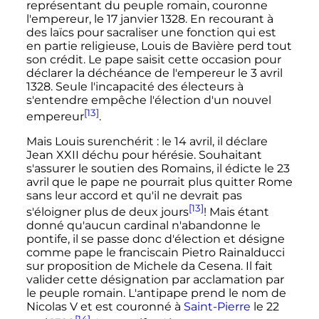
représentant du peuple romain, couronne
l'empereur, le
17 janvier 1328
. En recourant à
des laïcs pour sacraliser une fonction qui est
en partie religieuse, Louis de Bavière perd tout
son crédit. Le pape saisit cette occasion pour
déclarer la déchéance de l'empereur le
3 avril
1328
. Seule l'incapacité des électeurs à
s'entendre empêche l'élection d'un nouvel
[13]
empereur
.
Mais Louis surenchérit
: le
14 avril
, il déclare
Jean
XXII
déchu pour hérésie. Souhaitant
s'assurer le soutien des Romains, il édicte le
23
avril
que le pape ne pourrait plus quitter Rome
sans leur accord et qu'il ne devrait pas
[13]
s'éloigner plus de deux jours
! Mais étant
donné qu'aucun cardinal n'abandonne le
pontife, il se passe donc d'élection et désigne
comme pape le franciscain Pietro Rainalducci
sur proposition de Michele da Cesena. Il fait
valider cette désignation par acclamation par
le peuple romain. L'antipape prend le nom de
Nicolas
V
et est couronné à
Saint-Pierre
le
22