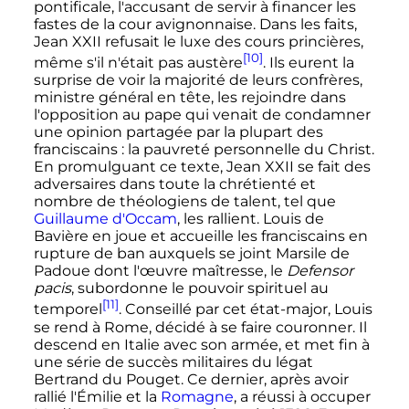
pontificale, l'accusant de servir à financer les
fastes de la cour avignonnaise. Dans les faits,
Jean
XXII
refusait le luxe des cours princières,
[10]
même s'il n'était pas austère
. Ils eurent la
surprise de voir la majorité de leurs confrères,
ministre général en tête, les rejoindre dans
l'opposition au pape qui venait de condamner
une opinion partagée par la plupart des
franciscains
: la pauvreté personnelle du Christ.
En promulguant ce texte,
Jean
XXII
se fait des
adversaires dans toute la chrétienté et
nombre de théologiens de talent, tel que
Guillaume d'Occam
, les rallient. Louis de
Bavière en joue et accueille les franciscains en
rupture de ban auxquels se joint Marsile de
Padoue dont l'œuvre maîtresse, le
Defensor
pacis
, subordonne le pouvoir spirituel au
[11]
temporel
. Conseillé par cet état-major, Louis
se rend à Rome, décidé à se faire couronner. Il
descend en Italie avec son armée, et met fin à
une série de succès militaires du légat
Bertrand du Pouget. Ce dernier, après avoir
rallié l'Émilie et la
Romagne
, a réussi à occuper