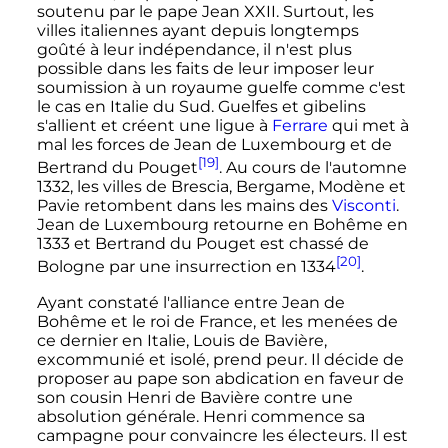
soutenu par le pape
Jean
XXII
. Surtout, les
villes italiennes ayant depuis longtemps
goûté à leur indépendance, il n'est plus
possible dans les faits de leur imposer leur
soumission à un royaume guelfe comme c'est
le cas en Italie du Sud. Guelfes et gibelins
s'allient et créent une ligue à
Ferrare
qui met à
mal les forces de Jean de Luxembourg et de
[19]
Bertrand du Pouget
. Au cours de l'automne
1332, les villes de Brescia, Bergame, Modène et
Pavie retombent dans les mains des
Visconti
.
Jean de Luxembourg retourne en Bohême en
1333 et Bertrand du Pouget est chassé de
[20]
Bologne par une insurrection en 1334
.
Ayant constaté l'alliance entre Jean de
Bohême et le roi de France, et les menées de
ce dernier en Italie, Louis de Bavière,
excommunié et isolé, prend peur. Il décide de
proposer au pape son abdication en faveur de
son cousin Henri de Bavière contre une
absolution générale. Henri commence sa
campagne pour convaincre les électeurs. Il est