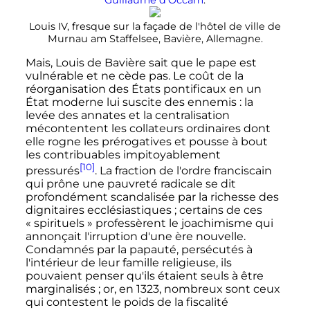
Louis
IV
, fresque sur la façade de l'hôtel de ville de
Murnau am Staffelsee, Bavière, Allemagne.
Mais, Louis de Bavière sait que le pape est
vulnérable et ne cède pas. Le coût de la
réorganisation des États pontificaux en un
État moderne lui suscite des ennemis
: la
levée des annates et la centralisation
mécontentent les collateurs ordinaires dont
elle rogne les prérogatives et pousse à bout
les contribuables impitoyablement
[10]
pressurés
. La fraction de l'ordre franciscain
qui prône une pauvreté radicale se dit
profondément scandalisée par la richesse des
dignitaires ecclésiastiques
; certains de ces
«
spirituels
» professèrent le joachimisme qui
annonçait l'irruption d'une ère nouvelle.
Condamnés par la papauté, persécutés à
l'intérieur de leur famille religieuse, ils
pouvaient penser qu'ils étaient seuls à être
marginalisés
; or, en 1323, nombreux sont ceux
qui contestent le poids de la fiscalité