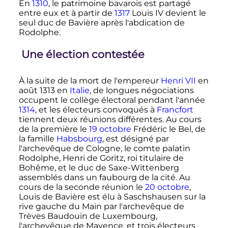
En
1310
, le patrimoine bavarois est partagé
entre eux et à partir de
1317
Louis
IV
devient le
seul duc de Bavière après l'abdication de
Rodolphe.
Une élection contestée
À la suite de la mort de l'empereur
Henri
VII
en
août 1313
en
Italie
, de longues négociations
occupent le collège électoral pendant l'année
1314
, et les électeurs convoqués à
Francfort
tiennent deux réunions différentes. Au cours
de la première le
19 octobre
Frédéric le Bel, de
la famille
Habsbourg
, est désigné par
l'archevêque de Cologne, le comte palatin
Rodolphe, Henri de Goritz, roi titulaire de
Bohême, et le duc de Saxe-Wittenberg
assemblés dans un faubourg de la cité. Au
cours de la seconde réunion le
20 octobre
,
Louis de Bavière est élu à Saschshausen sur la
rive gauche du Main par l'archevêque de
Trèves Baudouin de Luxembourg,
l'archevêque de Mayence, et trois électeurs