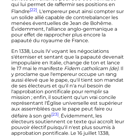
qui lui permet de raffermir ses positions en
[22]
Flandre
. L'empereur peut ainsi compter sur
un solide allié capable de contrebalancer les
menées éventuelles de Jean de Bohême.
Évidemment, l'alliance anglo-germanique a
pour effet de rapprocher plus encore la
papauté du royaume de France.
En 1338,
Louis
IV
voyant les négociations
s'éterniser et sentant que la papauté devenait
impopulaire en Italie, change de ton et lance
le
17 mai
le manifeste
Fidem catholicam
(de)
. Il
y proclame que l'empereur occupe un rang
aussi élevé que le pape, qu'il tient son mandat
de ses électeurs et qu'il n'a nul besoin de
l'approbation pontificale pour remplir sa
mission
; enfin, il soutient qu'un vrai concile
représentant l'Église universelle est supérieur
aux assemblées que le pape peut faire ou
[23]
défaire à son gré
. Évidemment, les
électeurs soutiennent ce texte qui accroît leur
pouvoir électif puisqu'il n'est plus soumis à
approbation pontificale. Le
16 juillet 1338
,