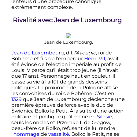
lenteurs d'une procédure canonique
extrêmement complexe.
Rivalité avec Jean de Luxembourg
Jean de Luxembourg.
Jean de Luxembourg
, dit
l'Aveugle
, roi de
Bohême et fils de l'empereur
Henri
VII
, avait
été évincé de l'élection impériale au profit de
Louis
IV
parce qu'il était trop jeune (il n'avait
que 17 ans). Personnage haut en couleur, il
passe sa vie à l'affût de grands desseins
politiques. La proximité de la Pologne attise
les convoitises du roi de Bohême. C’est en
1329
que Jean de Luxembourg déclenche une
première épreuve de force avec le duc de
Świdnica Bolko le Petit. À la suite d'une action
militaire et politique qu'il mène en
Silésie
,
seuls les oncles et
Przemko
II
de Głogów
,
beau-frère de Bolko, refusent de lui rendre
l'
hommage
de
vassalité
. Bolko le Petit, ne se