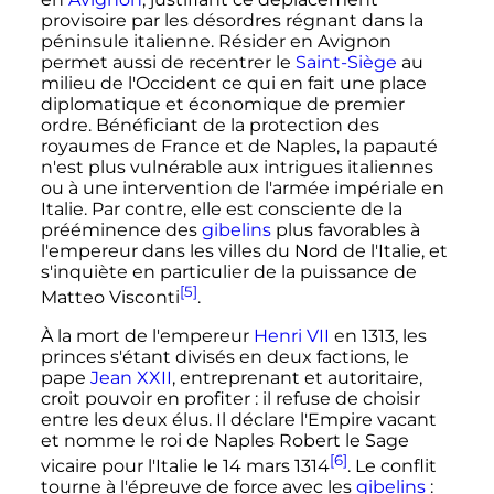
provisoire par les désordres régnant dans la
péninsule italienne. Résider en Avignon
permet aussi de recentrer le
Saint-Siège
au
milieu de l'Occident ce qui en fait une place
diplomatique et économique de premier
ordre. Bénéficiant de la protection des
royaumes de France et de Naples, la papauté
n'est plus vulnérable aux intrigues italiennes
ou à une intervention de l'armée impériale en
Italie. Par contre, elle est consciente de la
prééminence des
gibelins
plus favorables à
l'empereur dans les villes du Nord de l'Italie, et
s'inquiète en particulier de la puissance de
[5]
Matteo Visconti
.
À la mort de l'empereur
Henri
VII
en 1313, les
princes s'étant divisés en deux factions, le
pape
Jean
XXII
, entreprenant et autoritaire,
croit pouvoir en profiter
: il refuse de choisir
entre les deux élus. Il déclare l'Empire vacant
et nomme le roi de Naples Robert le Sage
[6]
vicaire pour l'Italie le
14 mars 1314
. Le conflit
tourne à l'épreuve de force avec les
gibelins
: