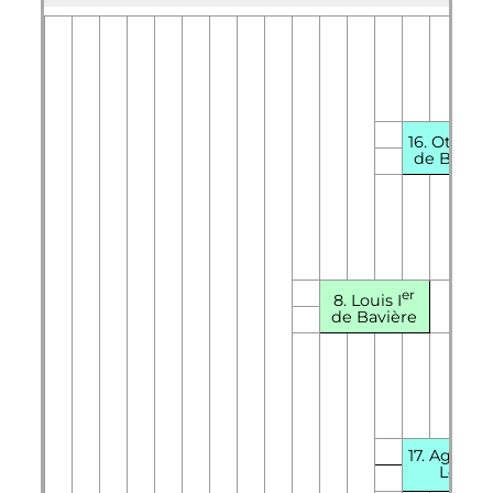
16.
Othon
I
de Bavièr
er
8.
Louis
I
de Bavière
17. Agnès 
Looz