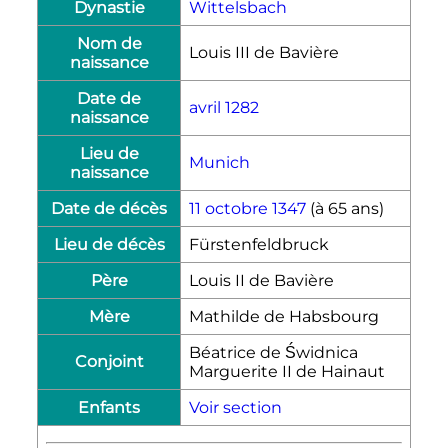
Dynastie
Wittelsbach
Nom de
Louis
III
de Bavière
naissance
Date de
avril 1282
naissance
Lieu de
Munich
naissance
Date de décès
11 octobre
1347
(à 65 ans)
Lieu de décès
Fürstenfeldbruck
Père
Louis
II
de Bavière
Mère
Mathilde de Habsbourg
Béatrice de Świdnica
Conjoint
Marguerite
II
de Hainaut
Enfants
Voir section