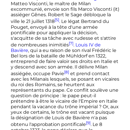
Matteo Visconti, le maître de Milan
excommunié, envoie son fils Marco Visconti
(it)
assiéger Gênes. Robert le Sage débloque la
[5]
ville le
21 juillet 1318
. Le légat Bertrand du
Pouget, envoyé à la tête d'une armée
pontificale pour appliquer la décision,
s'acquitte de sa tâche avec rudesse et s'attire
[7]
de nombreuses inimitiés
.
Louis
IV
de
Bavière
, qui a eu raison de son rival Frédéric le
Bel lors de la bataille de Mühldorf en 1322,
entreprend de faire valoir ses droits en Italie et
y descend avec son armée. Il délivre Milan
[8]
assiégée, occupe Pavie
et prend contact
avec les Milanais lesquels, se posant en vicaires
du roi des Romains, se heurtent aux
représentants du pape. Ce conflit soulève une
question de principe
: le pape peut-il
prétendre à être le vicaire de l'Empire en Italie
pendant la vacance du trône impérial
? Or, aux
yeux de certains
, le trône est vacant puisque
la désignation de Louis de Bavière n'a pas
[9]
obtenu l'approbation pontificale
. Le
8