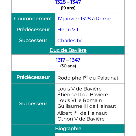
1328
–
1347
(
19 ans
)
Couronnement
17 janvier
1328
à
Rome
Prédécesseur
Henri
VII
Successeur
Charles
IV
Duc de Bavière
1317
–
1347
(
30 ans
)
er
Prédécesseur
Rodolphe
I
du Palatinat
Louis
V
de Bavière
Étienne
II
de Bavière
Louis
VI
le Romain
Successeur
Guillaume
III
de Hainaut
er
Albert
I
de Hainaut
Othon
V
de Bavière
Biographie