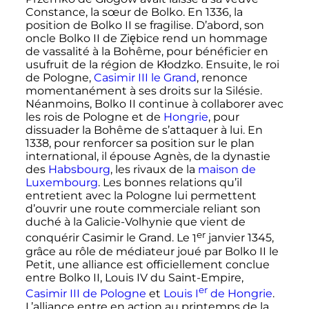
Constance, la sœur de Bolko. En 1336, la
position de
Bolko
II
se fragilise. D’abord, son
oncle
Bolko
II
de Ziębice
rend un hommage
de vassalité à la Bohême, pour bénéficier en
usufruit de la région de Kłodzko. Ensuite, le roi
de Pologne,
Casimir
III
le Grand
, renonce
momentanément à ses droits sur la Silésie.
Néanmoins,
Bolko
II
continue à collaborer avec
les rois de Pologne et de
Hongrie
, pour
dissuader la Bohême de s’attaquer à lui. En
1338, pour renforcer sa position sur le plan
international, il épouse Agnès, de la dynastie
des
Habsbourg
, les rivaux de la
maison de
Luxembourg
. Les bonnes relations qu’il
entretient avec la Pologne lui permettent
d’ouvrir une route commerciale reliant son
duché à la Galicie-Volhynie que vient de
er
conquérir Casimir le Grand. Le
1
janvier 1345
,
grâce au rôle de médiateur joué par
Bolko
II
le
Petit, une alliance est officiellement conclue
entre
Bolko
II
,
Louis
IV
du Saint-Empire,
er
Casimir
III
de Pologne
et
Louis
I
de Hongrie
.
L’alliance entre en action au printemps de la