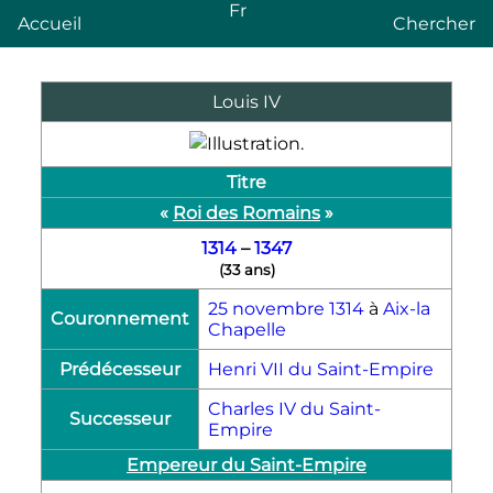
Fr
Accueil
Chercher
Louis
IV
Titre
«
Roi des Romains
»
1314
–
1347
(
33 ans
)
25 novembre
1314
à
Aix-la
Couronnement
Chapelle
Prédécesseur
Henri
VII
du Saint-Empire
Charles
IV
du Saint-
Successeur
Empire
Empereur du Saint-Empire