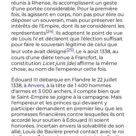
réunis à Rhense, ils accomplissent un geste
d'une portée considérable. Pour la première
fois, ils agissent en corps, non pas pour élire ou
déposer un souverain, mais pour préserver les
intérêts de l'Empire, dont ils se considèrent les
[24]
représentants
. Ils adoptent le point de vue
de
Louis
IV
et déclarent que l'élection suffisait
pour faire le souverain légitime de celui que
[25]
leur vote avait désigné
. Le
4 août 1338
, au
cours d'une diète tenue à Francfort, la
constitution
Licet juris
(de)
affirme la même
chose, au nom de l'empereur cette fois.
Édouard
III
débarque en Flandre le
22 juillet
1338
, à
Anvers
, à la tête de
1 400
hommes
d'armes et
3 000
archers, il compte bien que
le Saint-Empire se joigne à la campagne. Mais
l'empereur et les princes qui devaient y
participer demandent en premier lieu que les
promesses financières contre lesquelles ils ont
accordé leur soutien à
Édouard
III
soient
honorées. Incertain envers la solvabilité de son
allié, Louis de Bavière prend contact avec le roi