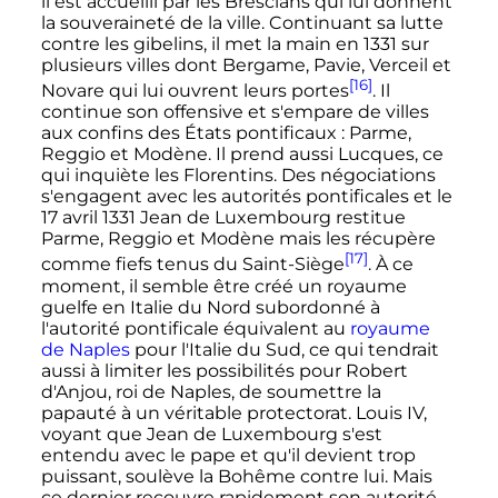
il est accueilli par les Brescians qui lui donnent
la souveraineté de la ville. Continuant sa lutte
contre les gibelins, il met la main en 1331 sur
plusieurs villes dont Bergame, Pavie, Verceil et
[16]
Novare qui lui ouvrent leurs portes
. Il
continue son offensive et s'empare de villes
aux confins des États pontificaux
: Parme,
Reggio et Modène. Il prend aussi Lucques, ce
qui inquiète les Florentins. Des négociations
s'engagent avec les autorités pontificales et le
17 avril 1331
Jean de Luxembourg restitue
Parme, Reggio et Modène mais les récupère
[17]
comme fiefs tenus du Saint-Siège
. À ce
moment, il semble être créé un royaume
guelfe en Italie du Nord subordonné à
l'autorité pontificale équivalent au
royaume
de Naples
pour l'Italie du Sud, ce qui tendrait
aussi à limiter les possibilités pour Robert
d'Anjou, roi de Naples, de soumettre la
papauté à un véritable protectorat.
Louis
IV
,
voyant que Jean de Luxembourg s'est
entendu avec le pape et qu'il devient trop
puissant, soulève la Bohême contre lui. Mais
ce dernier recouvre rapidement son autorité