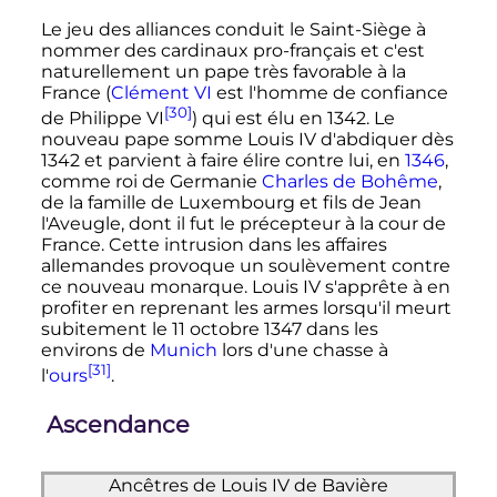
Le jeu des alliances conduit le Saint-Siège à
nommer des cardinaux pro-français et c'est
naturellement un pape très favorable à la
France (
Clément
VI
est l'homme de confiance
[30]
de
Philippe
VI
) qui est élu en 1342. Le
nouveau pape somme
Louis
IV
d'abdiquer dès
1342 et parvient à faire élire contre lui, en
1346
,
comme roi de Germanie
Charles de Bohême
,
de la famille de Luxembourg et fils de Jean
l'Aveugle, dont il fut le précepteur à la cour de
France. Cette intrusion dans les affaires
allemandes provoque un soulèvement contre
ce nouveau monarque.
Louis
IV
s'apprête à en
profiter en reprenant les armes lorsqu'il meurt
subitement le
11 octobre 1347
dans les
environs de
Munich
lors d'une chasse à
[31]
l'
ours
.
Ascendance
Ancêtres de
Louis
IV
de Bavière