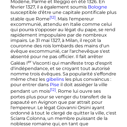
Modène, Parme et Reggio en été 1326. En
février 1327
, il a également soumis
Bologne
susceptible d'être une capitale pontificale plus
[12]
stable que Rome
. Mais l'empereur
excommunié, attendu en Italie comme celui
qui pourra s'opposer au légat du pape, se rend
rapidement impopulaire par de nombreux
impairs. Le
31 mai 1327
, à Milan, il reçoit la
couronne des rois lombards des mains d'un
évêque excommunié, car l'archevêque s'est
absenté pour ne pas officier. Il fait arrêter
er
Galéas
I
Visconti
qui manifeste trop d'esprit
d'indépendance, et se croyant tout autorisé
nomme trois évêques. Sa popularité s'effondre
même chez les
gibelins
les plus convaincus
:
pour entrer dans
Pise
il doit assiéger la ville
[12]
pendant un mois
. Rome lui ouvre ses
portes plus pour se venger du transfert de la
papauté en Avignon que par attrait pour
l'empereur. Le légat Giovanni Orsini ayant
ordonné à tout le clergé de quitter la ville, c'est
Sciarra Colonna, un membre puissant de la
noblesse romaine qui, en tant que