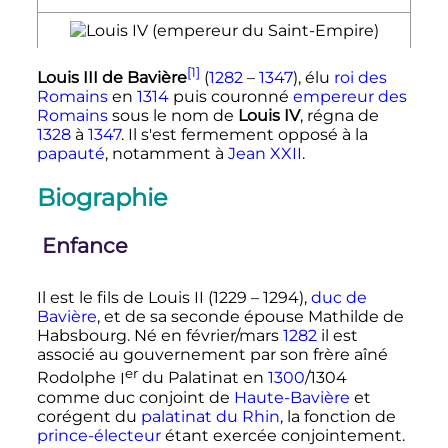
[1]
Louis
III
de Bavière
(
1282
–
1347
), élu
roi des
Romains
en
1314
puis couronné
empereur des
Romains
sous le nom de
Louis
IV
, régna de
1328
à
1347
. Il s'est fermement opposé à la
papauté
, notamment à
Jean
XXII
.
Biographie
Enfance
Il est le fils de
Louis
II
(1229 – 1294),
duc de
Bavière
, et de sa seconde épouse Mathilde de
Habsbourg. Né en février/mars
1282
il est
associé au gouvernement par son frère aîné
er
Rodolphe
I
du Palatinat
en
1300
/1304
comme duc conjoint de
Haute-Bavière
et
corégent du
palatinat du Rhin
, la fonction de
prince-électeur
étant exercée conjointement.