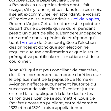
octobre 1323
, le pape déclare que le
«
Bavarois
» a usurpé les droits dont il fait
usage
; s'il n'y renonçait pas dans les trois mois,
il serait excommunié
; en attendant, le vicariat
d'Empire en Italie reviendrait au
roi de Naples
,
Robert d'Anjou. Cet ultimatum est le point de
départ d'une querelle qui va durer pendant
près d'un quart de siècle. L'empereur dépêche
une armée dans la péninsule et répond qu'il
tient l'
Empire
de Dieu seul grâce à l'élection
des princes et donc que son élection ne
requiert aucune confirmation et que la seule
prérogative pontificale en la matière est de le
couronner.
Jean
XXII
qui est peu conciliant de caractère,
doit faire comprendre au monde chrétien que
le déplacement de la papauté de Rome en
Avignon n'affecte aucunement l'autorité du
successeur de saint Pierre. Excellent juriste, il
entend faire appliquer à la lettre les textes
canoniques. Loin de se soumettre, Louis de
Bavière riposte en publiant, entre
décembre
1323
et
mai 1324
, trois «
appellations
»