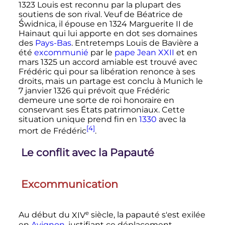
1323 Louis est reconnu par la plupart des
soutiens de son rival. Veuf de Béatrice de
Świdnica, il épouse en 1324
Marguerite
II
de
Hainaut
qui lui apporte en dot ses domaines
des
Pays-Bas
. Entretemps Louis de Bavière a
été
excommunié
par le
pape
Jean
XXII
et en
mars 1325
un accord amiable est trouvé avec
Frédéric qui pour sa libération renonce à ses
droits, mais un partage est conclu à Munich le
7 janvier 1326
qui prévoit que Frédéric
demeure une sorte de roi honoraire en
conservant ses États patrimoniaux. Cette
situation unique prend fin en
1330
avec la
[4]
mort de Frédéric
.
Le conflit avec la Papauté
Excommunication
e
Au début du
XIV
siècle
, la papauté s'est exilée
en
Avignon
, justifiant ce déplacement