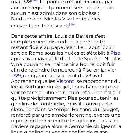
[14]
mai 1328
. Le pontife n'étant reconnu par
aucun évêque, il promeut seize clercs, mais
aucun n'est admis dans son diocèse
:
l'audience de
Nicolas
V
se limite à des
[14]
couvents de franciscains
.
Dans cette affaire, Louis de Bavière s'est
complètement discrédité, la chrétienté
restant fidèle au pape Jean. Le
4 août 1328
, il
sort de Rome sous les huées et s'établit à
Pise
après avoir ravagé le duché de Spolète.
Nicolas
V
, ne pouvant se maintenir à Rome, doit fuir
afin de rejoindre l'empereur à Pise en janvier
1329
, dérogeant ainsi à l'édit du
23 avril
.
Apprenant que les
Visconti
se rapprochent du
légat Bertrand du Poujet,
Louis
IV
redoute de
voir se fermer l'itinéraire d'un retour en Italie. Il
quitte précipitamment Pise pour soutenir les
gibelins de Lombardie, mais il trouve porte
close. Pendant ce temps, Bertand du Pouget,
renforcé par une armée florentine, exerce une
répression féroce contre les gibelins. Louis de
Bavière regagne alors la Germanie obligeant la
ligue gibeline, privée de chef et de raison