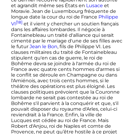
et agrandit même ses États en
Lusace
et
Moravie. Jean de Luxembourg fréquente de
longue date la cour du roi de France
Philippe
[18]
VI
et il vient y chercher un soutien français
dans les affaires lombardes. Il négocie à
Fontainebleau un traité d'alliance qui serait
cimenté par le mariage d'une de ses filles avec
le futur
Jean le Bon
, fils de
Philippe
VI
. Les
clauses militaires du traité de Fontainebleau
stipulent qu'en cas de guerre, le roi de
Bohême devra se joindre à l'armée du roi de
France avec quatre cents hommes d'armes si
le conflit se déroule en Champagne ou dans
l'Amiénois, avec trois cents hommes, si le
théâtre des opérations est plus éloigné. Les
clauses politiques prévoient que la Couronne
lombarde ne serait pas contestée au roi de
Bohême s'il parvient à la conquérir et que, s'il
pouvait disposer du royaume d'Arles, celui-ci
reviendrait à la France. Enfin, la ville de
Lucques est cédée au roi de France. Mais
Robert d'Anjou, roi de Naples et comte de
Provence, ne peut qu’être hostile à ce projet