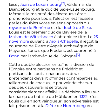
[2]
laïcs
;
Jean de Luxembourg
, Valdemar de
Brandebourg et le duc de Saxe-Lauenbourg.
Même si la majorité des électeurs s'était
prononcée pour Louis, l'élection est faussée
par les doubles votes en sens opposés du
royaume de Bohême
et du
duché de Saxe
.
Louis est le premier duc de Bavière de la
Maison de Wittelsbach
à obtenir ce titre. Le
25
novembre
suivant, à
Aix-la-Chapelle
, il reçoit la
couronne de Pierre d'Aspelt, archevêque de
Mayence, tandis que Frédéric est couronné à
[3]
Bonn
par l'archevêque de Cologne
.
Cette double élection entraîne la division de
l'Empire entre partisans de Frédéric et
partisans de Louis
: chacun des deux
prétendants devant offrir des contreparties au
ralliement de chacun, le pouvoir de chacun
des deux souverains se trouve
considérablement affaibli. La décision a lieu sur
le champ de bataille de Mühldorf en
1322
: c'est
Louis qui en sort vainqueur
; son adversaire est
fait prisonnier
; à la
Diète
de
Nuremberg
en