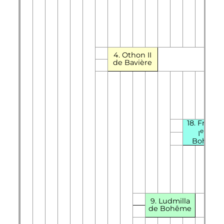
4.
Othon
II
de Bavière
18.
Frédér
er
I
de
Bohême
9. Ludmilla
de Bohême