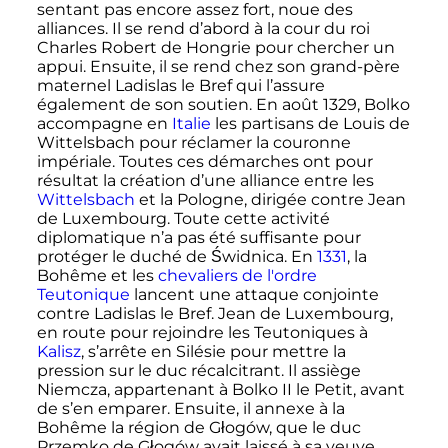
sentant pas encore assez fort, noue des
alliances. Il se rend d’abord à la cour du roi
Charles Robert de Hongrie pour chercher un
appui. Ensuite, il se rend chez son grand-père
maternel Ladislas le Bref qui l’assure
également de son soutien. En
août 1329
, Bolko
accompagne en
Italie
les partisans de Louis de
Wittelsbach pour réclamer la couronne
impériale. Toutes ces démarches ont pour
résultat la création d’une alliance entre les
Wittelsbach
et la Pologne, dirigée contre Jean
de Luxembourg. Toute cette activité
diplomatique n’a pas été suffisante pour
protéger le duché de Świdnica. En
1331
, la
Bohême et les
chevaliers de l'ordre
Teutonique
lancent une attaque conjointe
contre Ladislas le Bref. Jean de Luxembourg,
en route pour rejoindre les Teutoniques à
Kalisz
, s’arrête en Silésie pour mettre la
pression sur le duc récalcitrant. Il assiège
Niemcza, appartenant à
Bolko
II
le Petit, avant
de s’en emparer. Ensuite, il annexe à la
Bohême la région de Głogów, que le duc
Przemko de Głogów avait laissé à sa veuve