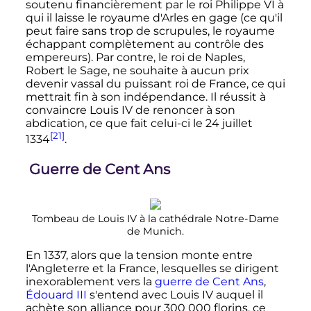
soutenu financièrement par le roi
Philippe
VI
à
qui il laisse le royaume d'Arles en gage (ce qu'il
peut faire sans trop de scrupules, le royaume
échappant complètement au contrôle des
empereurs). Par contre, le roi de Naples,
Robert le Sage, ne souhaite à aucun prix
devenir vassal du puissant roi de France, ce qui
mettrait fin à son indépendance. Il réussit à
convaincre
Louis
IV
de renoncer à son
abdication, ce que fait celui-ci le
24 juillet
[21]
1334
.
Guerre de Cent Ans
Tombeau de
Louis
IV
à la cathédrale Notre-Dame
de Munich.
En 1337, alors que la tension monte entre
l'Angleterre et la France, lesquelles se dirigent
inexorablement vers la
guerre de Cent Ans
,
Édouard
III
s'entend avec
Louis
IV
auquel il
achète son alliance pour
300 000 florins
, ce