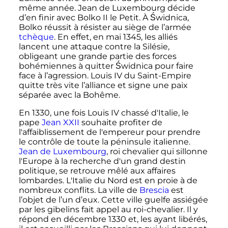
même année. Jean de Luxembourg décide
d’en finir avec
Bolko
II
le Petit. À Świdnica,
Bolko réussit à résister au siège de l’armée
tchèque
. En effet, en
mai 1345
, les alliés
lancent une attaque contre la Silésie,
obligeant une grande partie des forces
bohémiennes à quitter Świdnica pour faire
face à l’agression.
Louis
IV
du Saint-Empire
quitte très vite l’alliance et signe une paix
séparée avec la Bohême.
En 1330, une fois
Louis
IV
chassé d'Italie, le
pape
Jean
XXII
souhaite profiter de
l'affaiblissement de l'empereur pour prendre
le contrôle de toute la péninsule italienne.
Jean de Luxembourg
, roi chevalier qui sillonne
l'Europe à la recherche d'un grand destin
politique, se retrouve mêlé aux affaires
lombardes. L'Italie du Nord est en proie à de
nombreux conflits. La ville de
Brescia
est
l’objet de l’un d’eux. Cette ville guelfe assiégée
par les gibelins fait appel au roi-chevalier. Il y
répond en
décembre 1330
et, les ayant libérés,