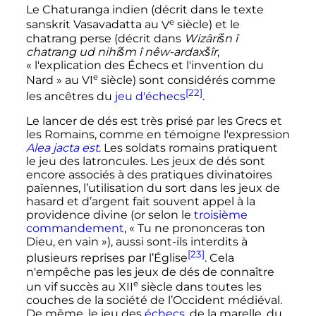
Le Chaturanga indien (décrit dans le texte
e
sanskrit Vasavadatta au
V
siècle
) et le
chatrang perse (décrit dans
Wizârišn î
chatrang ud nihišm î nêw-ardaxšîr
,
«
l'explication des Échecs et l'invention du
e
Nard
» au
VI
siècle
) sont considérés comme
[22]
les ancêtres du
jeu d'échecs
.
Le lancer de dés est très prisé par les Grecs et
les Romains, comme en témoigne l'expression
Alea jacta est
. Les soldats romains pratiquent
le jeu des latroncules. Les jeux de dés sont
encore associés à des pratiques divinatoires
païennes, l’utilisation du sort dans les jeux de
hasard et d’argent fait souvent appel à la
providence divine (or selon le
troisième
commandement
, «
Tu ne prononceras ton
Dieu, en vain
»), aussi sont-ils interdits à
[23]
plusieurs reprises par l’Église
. Cela
n'empêche pas les jeux de dés de connaître
e
un vif succès au
XII
siècle
dans toutes les
couches de la société de l’Occident médiéval.
De même, le jeu des
échecs
, de la marelle, du