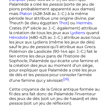
Palamède a créé les
pessos
(sorte de jeu de
pions probablement apparenté aux dames)
mais
Platon
(428-348 av. J.-C.) à la même
période leur attribue une origine divine, par
Theuth (le dieu égyptien
Thot
) ou
Hermès
.
e
Cratès (
IV
siècle
av. J.-C.
également) attribue
la création de tous les jeux aux
Lydiens
quand
Hérodote
(480-425 av. J.-C.) attribue aussi tous
les jeux aux Lydiens (même les jeux de dés)
sauf le jeu de
pessos
qu’il attribue aux Grecs.
Polémon de Laodicée (90-144 apr. J.-C.) fait le
lien entre les deux pans de l’histoire de
Sophocle, Palamède qui écarte une famine et
la création des jeux au moment d’un siège,
pour expliquer que Palamède a créé les jeux
de dés et les
pessos
pour consoler l’armée
[26]
d'une famine qui y sévissait
.
Cette croyance de la Grèce antique formée au
fil des ans fait donc de Palamède l’inventeur
des jeux de dés (soit un jeu de hasard) et des
pessos
(soit un jeu de réflexion).