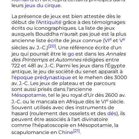
leurs
jeux du cirque
.
La présence de jeux est bien attestée dès le
début de l'
Antiquité
grâce à des témoignages
écrits ou iconographiques. La liste de jeux
auxquels Bouddha n'aurait pas joué est la plus
e
e
ancienne liste écrite de jeux connue (
VI
et
V
[20]
siècles
av. J.-C.
)
. Une référence écrite d'un
jeu qui pourrait être le
go
est dans les
Annales
des Printemps et Automnes
rédigées entre
722 et 481 av. J.-C. Parmi les jeux dans l'Égypte
antique, le jeu de société du senet apparaît à
l'
époque prédynastique
et le mehen dès
3000
av. J.-C.
Les jeux de plateau et de parcours
sont aussi prisés dans l'ancienne
Mésopotamie
, tel le jeu royal d'Ur dès
2600
av.
e
J.-C.
ou le mancala en Afrique dès le
VI
siècle
.
Souvent utilisés avec des instruments de
hasard (roulement des osselets et des
dés
), ils
peuvent être associés à l'art divinatoire
comme l'hépatoscopie en Mésopotamie, la
[21]
scapulomancie en
Chine
.