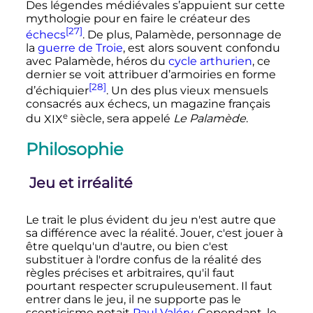
Des légendes médiévales s’appuient sur cette
mythologie pour en faire le créateur des
[27]
échecs
. De plus, Palamède, personnage de
la
guerre de Troie
, est alors souvent confondu
avec Palamède, héros du
cycle arthurien
, ce
dernier se voit attribuer d’armoiries en forme
[28]
d’échiquier
. Un des plus vieux mensuels
consacrés aux échecs, un magazine français
e
du
XIX
siècle
, sera appelé
Le Palamède
.
Philosophie
Jeu et irréalité
Le trait le plus évident du jeu n'est autre que
sa différence avec la réalité. Jouer, c'est jouer à
être quelqu'un d'autre, ou bien c'est
substituer à l'ordre confus de la réalité des
règles précises et arbitraires, qu'il faut
pourtant respecter scrupuleusement. Il faut
entrer dans le jeu, il ne supporte pas le
scepticisme notait
Paul Valéry
. Cependant, le