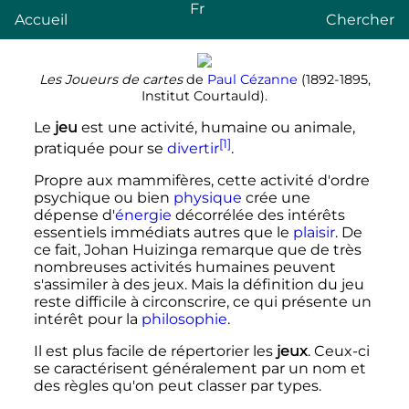
Fr
Accueil
Chercher
Les Joueurs de cartes
de
Paul Cézanne
(1892-1895,
Institut Courtauld).
Le
jeu
est une activité, humaine ou animale,
[1]
pratiquée pour se
divertir
.
Propre aux mammifères, cette activité d'ordre
psychique ou bien
physique
crée une
dépense d'
énergie
décorrélée des intérêts
essentiels immédiats autres que le
plaisir
. De
ce fait, Johan Huizinga remarque que de très
nombreuses activités humaines peuvent
s'assimiler à des jeux. Mais la définition du jeu
reste difficile à circonscrire, ce qui présente un
intérêt pour la
philosophie
.
Il est plus facile de répertorier les
jeux
. Ceux-ci
se caractérisent généralement par un nom et
des règles qu'on peut classer par types.