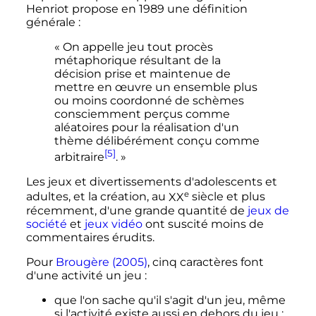
Henriot propose en 1989 une définition
générale
:
« On appelle jeu tout procès
métaphorique résultant de la
décision prise et maintenue de
mettre en œuvre un ensemble plus
ou moins coordonné de schèmes
consciemment perçus comme
aléatoires pour la réalisation d'un
thème délibérément conçu comme
[5]
arbitraire
. »
Les jeux et divertissements d'adolescents et
e
adultes, et la création, au
XX
siècle
et plus
récemment, d'une grande quantité de
jeux de
société
et
jeux vidéo
ont suscité moins de
commentaires érudits.
Pour
Brougère (2005)
, cinq caractères font
d'une activité un jeu
:
que l'on sache qu'il s'agit d'un jeu, même
si l'activité existe aussi en dehors du jeu
: