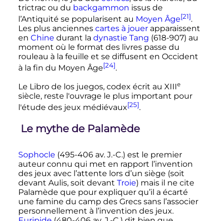
trictrac ou du
backgammon
issus de
[21]
l’Antiquité se popularisent au
Moyen Âge
.
Les plus anciennes
cartes à jouer
apparaissent
en
Chine
durant la
dynastie Tang
(618-907) au
moment où le format des livres passe du
rouleau à la feuille et se diffusent en Occident
[24]
à la fin du Moyen Âge
.
e
Le Libro de los juegos, codex écrit au
XIII
siècle
, reste l'ouvrage le plus important pour
[25]
l'étude des jeux médiévaux
.
Le mythe de Palamède
Sophocle
(495-406 av. J.-C.) est le premier
auteur connu qui met en rapport l’invention
des jeux avec l’attente lors d’un siège (soit
devant Aulis, soit devant
Troie
) mais il ne cite
Palamède que pour expliquer qu’il a écarté
une famine du camp des Grecs sans l’associer
personnellement à l’invention des jeux.
Euripide
(480-406 av. J.-C.) dit bien que