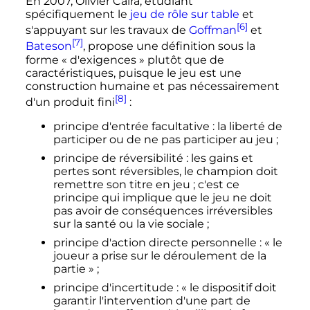
En 2007, Olivier Caïra, étudiant
spécifiquement le
jeu de rôle sur table
et
[6]
s'appuyant sur les travaux de
Goffman
et
[7]
Bateson
, propose une définition sous la
forme «
d'exigences
» plutôt que de
caractéristiques, puisque le jeu est une
construction humaine et pas nécessairement
[8]
d'un produit fini
:
principe d'entrée facultative
: la liberté de
participer ou de ne pas participer au jeu
;
principe de réversibilité
: les gains et
pertes sont réversibles, le champion doit
remettre son titre en jeu
; c'est ce
principe qui implique que le jeu ne doit
pas avoir de conséquences irréversibles
sur la santé ou la vie sociale
;
principe d'action directe personnelle
:
« le
joueur a prise sur le déroulement de la
partie »
;
principe d'incertitude
:
« le dispositif doit
garantir l'intervention d'une part de