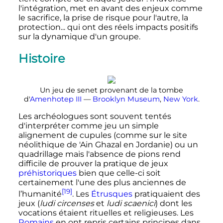
l'intégration, met en avant des enjeux comme
le sacrifice, la prise de risque pour l'autre, la
protection... qui ont des réels impacts positifs
sur la dynamique d'un groupe.
Histoire
Un jeu de senet provenant de la tombe
d'
Amenhotep
III
—
Brooklyn Museum
,
New York
.
Les archéologues sont souvent tentés
d'interpréter comme jeu un simple
alignement de cupules (comme sur le site
néolithique de 'Ain Ghazal en Jordanie) ou un
quadrillage mais l'absence de pions rend
difficile de prouver la pratique de jeux
préhistoriques
bien que celle-ci soit
certainement l'une des plus anciennes de
[19]
l’humanité
. Les
Étrusques
pratiquaient des
jeux (
ludi circenses
et
ludi scaenici
) dont les
vocations étaient rituelles et religieuses. Les
Romains
en ont repris certains principes dans