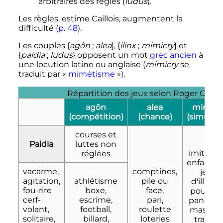
arbitraires des règles (
ludus
).
Les règles, estime Caillois, augmentent la
difficulté
(
p.
48
)
.
Les couples {
agôn
;
alea
}, {
ilinx
;
mimicry
} et
{
paidia
;
ludus
} opposent un mot
grec ancien
à
une locution latine ou anglaise (
mimicry
se
traduit par «
mimétisme
»).
Répartition des jeux selon Roger Caillo
agôn
alea
mimicr
(compétition)
(chance)
(simulacr
courses et
Paidia
luttes non
imitatio
réglées
enfantine
vacarme,
comptines,
jeux
agitation,
athlétisme
pile ou
d'illusio
fou-rire
boxe,
face,
poupées
cerf-
escrime,
pari,
panoplie
volant,
football,
roulette
masque
solitaire,
billard,
loteries
travest