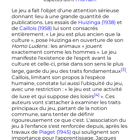
Le jeu a fait l'objet d'une attention sérieuse
donnant lieu à une grande quantité de
publications. Les essais de
Huizinga (1938)
et
de
Caillois (1958)
lui sont consacrés
entièrement.
« Le jeu est plus ancien que la
culture »
, pose Huizinga en ouverture de son
Homo Ludens
: les animaux
« jouent
exactement comme les hommes »
. Le jeu
manifeste l'existence de l'esprit avant la
culture et celle-ci, prise dans son sens le plus
[3]
large, garde du jeu des traits fondamentaux
.
Caillois, limitant son propos à l'espèce
humaine, constate lui aussi l'ubiquité du jeu,
avec une restriction
:
« le jeu est une activité
[4]
de luxe et qui suppose des loisirs
»
. Ces
auteurs vont s'attacher à examiner les traits
principaux du jeu, partant de la notion
commune, sans tenter de définir
rigoureusement ce que c'est. L'association du
jeu à l'enfance s'est renforcée depuis, après les
travaux de
Piaget (1945)
qui soulignent son
importance pour l'apprentissage. Jacques