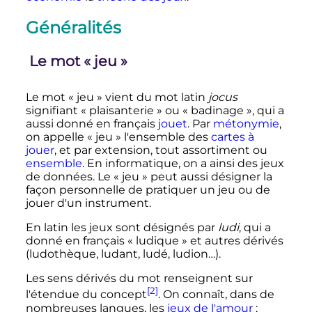
Généralités
Le mot «
jeu
»
Le mot «
jeu
» vient du mot latin
jocus
signifiant «
plaisanterie
» ou «
badinage
», qui a
aussi donné en français
jouet
. Par
métonymie
,
on appelle «
jeu
» l'ensemble des
cartes à
jouer
, et par extension, tout assortiment ou
ensemble
. En informatique, on a ainsi des jeux
de données. Le «
jeu
» peut aussi désigner la
façon personnelle de pratiquer un jeu ou de
jouer d'un instrument.
En latin les jeux sont désignés par
ludi
, qui a
donné en français «
ludique
» et autres dérivés
(ludothèque, ludant, ludé, ludion…).
Les sens dérivés du mot renseignent sur
[2]
l'étendue du concept
. On connaît, dans de
nombreuses langues, les
jeux de l'amour
;