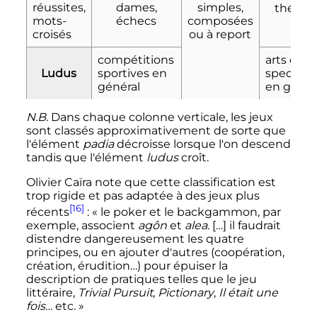
réussites,
dames,
simples,
théâtre
mots-
échecs
composées
croisés
ou à report
compétitions
arts du
Ludus
sportives en
spectacl
général
en génér
N.B.
Dans chaque colonne verticale, les jeux
sont classés approximativement de sorte que
l'élément
padia
décroisse lorsque l'on descend
tandis que l'élément
ludus
croît.
Olivier Caïra note que cette classification est
trop rigide et pas adaptée à des jeux plus
[16]
récents
:
« le poker et le backgammon, par
exemple, associent
agôn
et
alea
. […] il faudrait
distendre dangereusement les quatre
principes, ou en ajouter d'autres (coopération,
création, érudition…) pour épuiser la
description de pratiques telles que le jeu
littéraire,
Trivial Pursuit
,
Pictionary
,
Il était une
fois…
etc. »