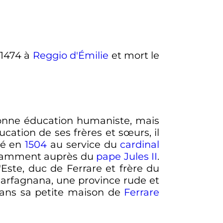
1474
à
Reggio d'Émilie
et mort le
 bonne éducation humaniste, mais
ucation de ses frères et sœurs, il
tré en
1504
au service du
cardinal
notamment auprès du
pape
Jules II
.
'Este, duc de Ferrare et frère du
Garfagnana, une province rude et
 dans sa petite maison de
Ferrare