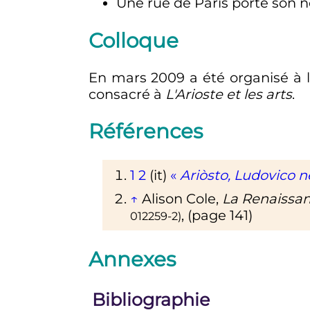
Une rue de Paris porte son 
Colloque
En
mars 2009
a été organisé à 
consacré à
L'Arioste et les arts
.
Références
1
2
(it)
«
Ariòsto, Ludovico n
↑
Alison Cole,
La Renaissan
, (page 141)
012259-2
)
Annexes
Bibliographie