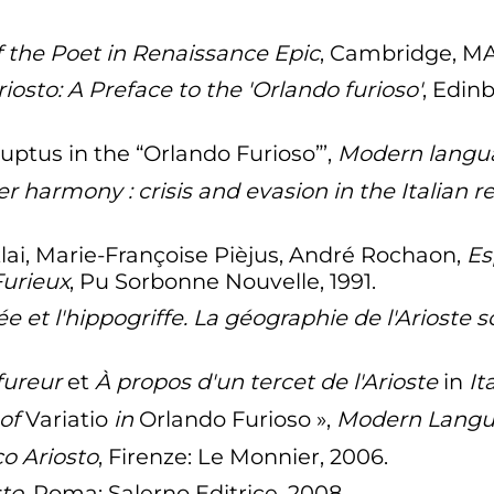
f the Poet in Renaissance Epic
, Cambridge, MA:
iosto: A Preface to the 'Orlando furioso'
, Edin
ruptus in the “Orlando Furioso”’,
Modern langu
tter harmony
: crisis and evasion in the Italian 
lai, Marie-Françoise Pièjus, André Rochaon,
Es
Furieux
, Pu Sorbonne Nouvelle, 1991.
 et l'hippogriffe. La géographie de l'Arioste 
fureur
et
À propos d'un tercet de l'Arioste
in
It
 of
Variatio
in
Orlando Furioso
»,
Modern Langu
o Ariosto
, Firenze: Le Monnier, 2006.
sto
, Roma: Salerno Editrice, 2008.