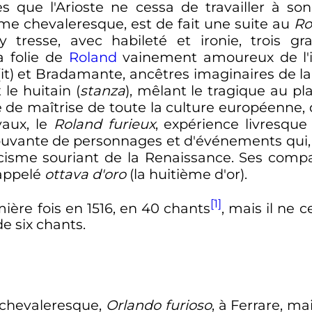
s que l'Arioste ne cessa de travailler à son
me chevaleresque, est de fait une suite au
Ro
y tresse, avec habileté et ironie, trois g
a folie de
Roland
vainement amoureux de l'in
(it)
et Bradamante, ancêtres imaginaires de la
 le huitain (
stanza
), mêlant le tragique au pl
e de maîtrise de toute la culture européenn
aux, le
Roland furieux
, expérience livresqu
ante de personnages et d'événements qui, 
icisme souriant de la Renaissance. Ses comp
 appelé
ottava d'oro
(la huitième d'or).
[1]
ière fois en 1516, en 40 chants
, mais il ne 
e six chants.
e chevaleresque,
Orlando furioso
, à Ferrare, mai