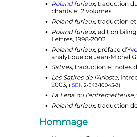
Roland furieux
, traduction d
chants et 2 volumes
Roland furieux
, traduction e
Roland furieux
, édition bili
Lettres, 1998-2002.
Roland furieux
, préface d'
Yv
analytique de Jean-Michel Ga
Satires
, traduction et notes d
Les Satires de l'Arioste
, intr
2003,
(
ISBN
2-843-10045-3
)
La Lena ou l'entremetteuse
,
Roland furieux
, traduction de
Hommage