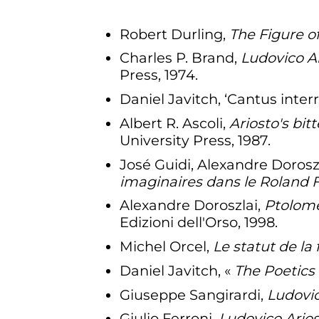
Robert Durling,
The Figure o
Charles P. Brand,
Ludovico Ar
Press, 1974.
Daniel Javitch, ‘Cantus inter
Albert R. Ascoli,
Ariosto's bi
University Press, 1987.
José Guidi, Alexandre Dorosz
imaginaires dans le Roland 
Alexandre Doroszlai,
Ptolomée
Edizioni dell'Orso, 1998.
Michel Orcel,
Le statut de la 
Daniel Javitch, «
The Poetics
Giuseppe Sangirardi,
Ludovic
Giulio Ferroni,
Ludovico Ario