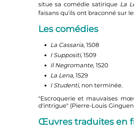
situe sa comédie satirique
La L
faisans qu'ils ont braconné sur l
Les comédies
La Cassaria
, 1508
I Suppositi
, 1509
Il Negromante
, 1520
La Lena
, 1529
I Studenti
, non terminée.
"Escroquerie et mauvaises mœu
d'intrigue" (Pierre-Louis Gingue
Œuvres traduites en f