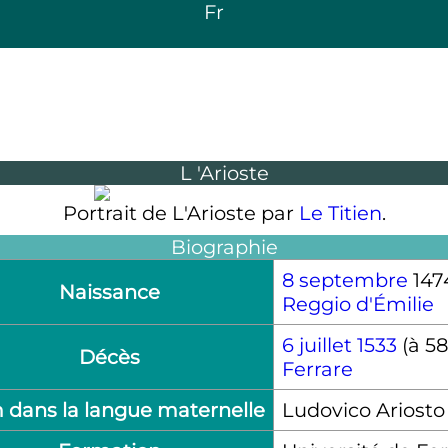
Fr
L
'Arioste
Portrait de L'Arioste par
Le Titien
.
Biographie
8 septembre
147
Naissance
Reggio d'Émilie
6 juillet
1533
(à 58
Décès
Ferrare
dans la langue maternelle
Ludovico Ariosto