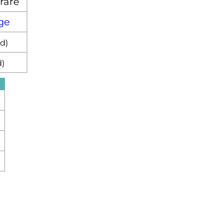
rare
ge
d
)
d
)
e