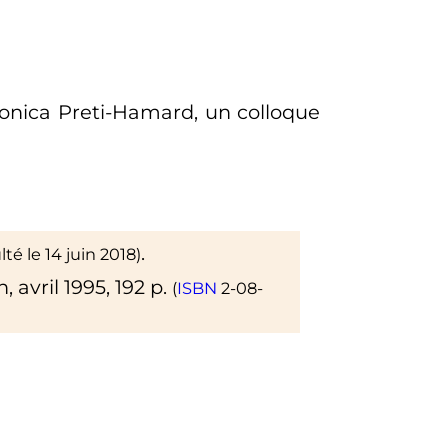
Monica Preti-Hamard, un colloque
.
lté le
14 juin 2018
)
n,
avril 1995
, 192
p.
(
ISBN
2-08-