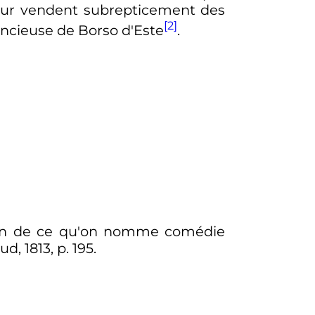
cour vendent subrepticement des
[2]
lencieuse de Borso d'Este
.
mmun de ce qu'on nomme comédie
ud, 1813, p. 195.