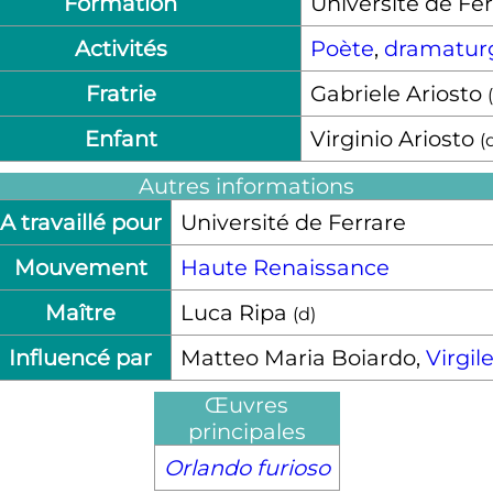
Formation
Université de Fer
Activités
Poète
,
dramatur
Fratrie
Gabriele Ariosto
(
Enfant
Virginio Ariosto
(
Autres informations
A travaillé pour
Université de Ferrare
Mouvement
Haute Renaissance
Maître
Luca Ripa
(
d
)
Influencé par
Matteo Maria Boiardo,
Virgil
Œuvres
principales
Orlando furioso