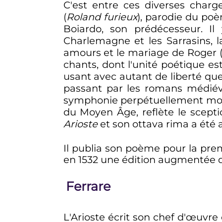
C'est entre ces diverses charge
(
Roland furieux
), parodie du poè
Boiardo, son prédécesseur. Il 
Charlemagne et les Sarrasins, l
amours et le mariage de Roger
chants, dont l'unité poétique est
usant avec autant de liberté qu
passant par les romans médiév
symphonie perpétuellement mouv
du Moyen Âge, reflète le scept
Arioste
et son ottava rima a été
Il publia son poème pour la prem
en 1532 une édition augmentée d
Ferrare
L'Arioste écrit son chef d'œuvr