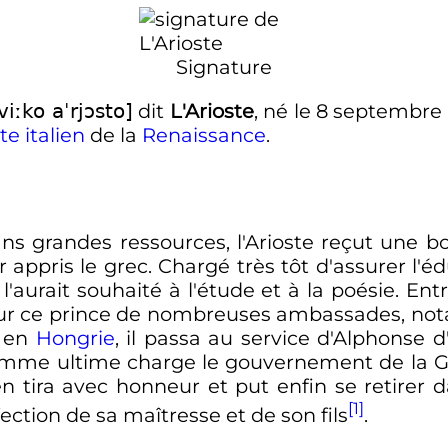
Signature
dit
L'Arioste
, né le
8 septembre 
viːko aˈrjɔsto]
te
italien
de la
Renaissance
.
ans grandes ressources, l'Arioste reçut une
 appris le grec. Chargé très tôt d'assurer l'éd
l'aurait souhaité à l'étude et à la poésie. En
 pour ce prince de nombreuses ambassades, 
t en
Hongrie
, il passa au service d'Alphonse d
 comme ultime charge le gouvernement de la 
'en tira avec honneur et put enfin se retirer
[1]
fection de sa maîtresse et de son fils
.