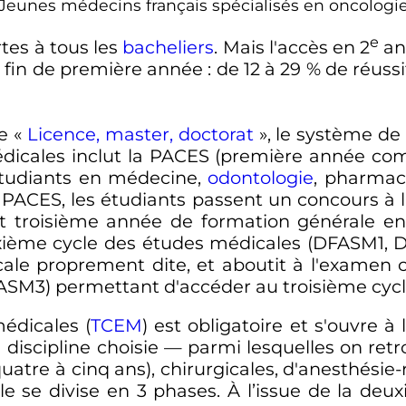
Jeunes médecins français spécialisés en oncologi
e
tes à tous les
bacheliers
. Mais l'accès en
2
a
n fin de première année
: de 12 à 29
% de réussi
e «
Licence, master, doctorat
», le système de
dicales inclut la PACES (première année c
tudiants en médecine,
odontologie
, pharmac
te PACES, les étudiants passent un concours à l
et troisième année de formation générale en 
ième cycle des études médicales (DFASM1, D
cale proprement dite, et aboutit à l'examen 
SM3) permettant d'accéder au troisième cycl
édicales (
TCEM
) est obligatoire et s'ouvre 
a discipline choisie
—
parmi lesquelles on retr
quatre à cinq ans), chirurgicales, d'anesthési
cle se divise en 3 phases. À l’issue de la deux