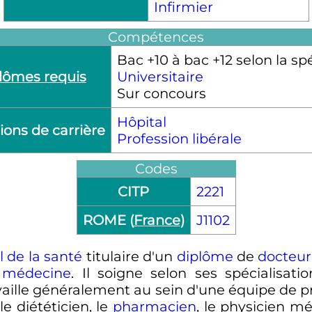
Infirmier
Compétences
Bac +10 à bac +12 selon la spé
lômes requis
Universitaire
Sur concours
Hôpital
ions de carrière
Profession libérale
Codes
CITP
2221
ROME (
France
)
J1102
l de la santé
titulaire d'un
diplôme
de
docteu
 médecine
. Il soigne selon ses spécialisati
ravaille généralement au sein d'une équipe de
 le diététicien, le
pharmacien
, le physicien méd