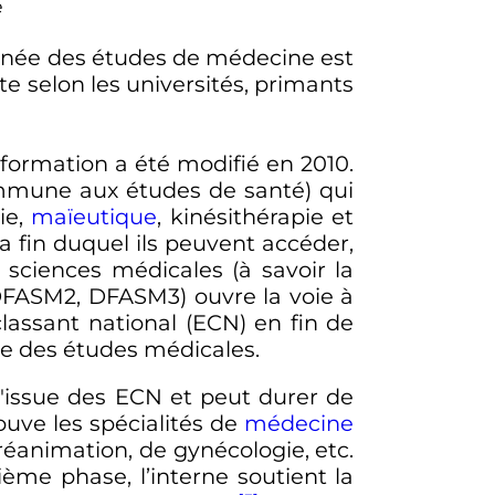
e
nnée
des études de médecine est
te selon les universités, primants
 formation a été modifié en 2010.
ommune aux études de santé) qui
ie,
maïeutique
, kinésithérapie et
a fin duquel ils peuvent accéder,
sciences médicales (à savoir la
FASM2, DFASM3) ouvre la voie à
classant national (ECN) en fin de
e des études médicales.
à l'issue des ECN et peut durer de
ouve les spécialités de
médecine
e-réanimation, de gynécologie,
etc.
ième phase, l’interne soutient la