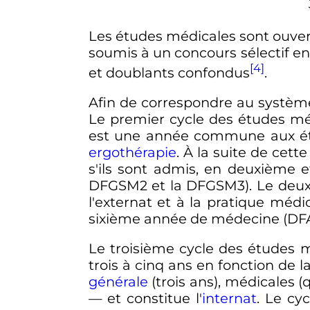
Les études médicales sont ouver
soumis à un concours sélectif e
[4]
et doublants confondus
.
Afin de correspondre au systèm
Le premier cycle des études mé
est une année commune aux é
ergothérapie
. À la suite de cet
s'ils sont admis, en deuxième 
DFGSM2 et la DFGSM3). Le deux
l'externat et à la pratique médi
sixième année de médecine (DFA
Le troisième cycle des études m
trois à cinq ans en fonction de l
générale
(trois ans), médicales (
—
et constitue l'
internat
. Le cy