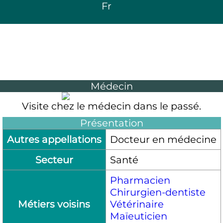
Fr
Médecin
Visite chez le médecin dans le passé.
Présentation
Autres appellations
Docteur en médecine
Secteur
Santé
Pharmacien
Chirurgien-dentiste
Métiers voisins
Vétérinaire
Maïeuticien