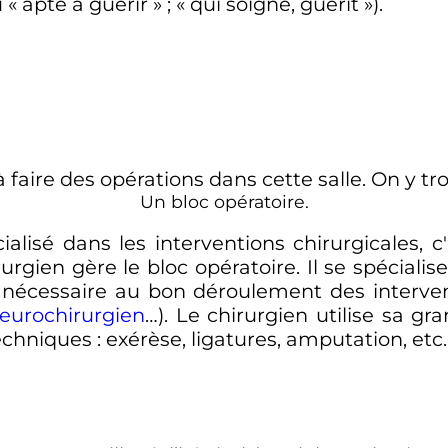
 «
apte à guérir
»
; «
qui soigne, guérit
»).
Un bloc opératoire.
lisé dans les interventions chirurgicales, c
irurgien gère le bloc opératoire. Il se spécial
e nécessaire au bon déroulement des interve
eurochirurgien
…). Le chirurgien utilise sa g
techniques
: exérèse, ligatures, amputation, etc.