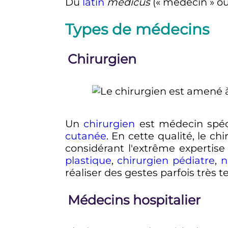
Du
latin
medicus
(«
médecin
» ou
Types de médecins
Chirurgien
Un
chirurgien
est médecin spécia
cutanée
. En cette qualité, le ch
considérant l'extrême expertis
plastique
,
chirurgien pédiatre
,
n
réaliser des gestes parfois très 
Médecins hospitalier