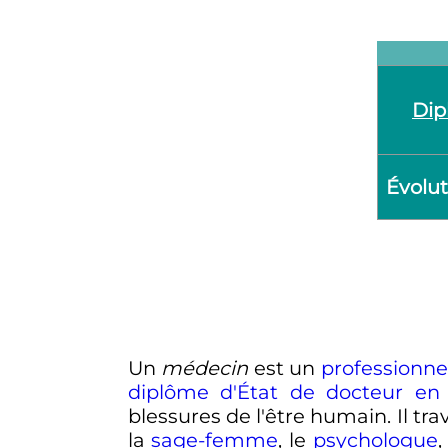
Dip
Évolut
Un
médecin
est un
professionne
diplôme d'État de docteur en
blessures de l'être humain. Il t
la
sage-femme
, le
psychologue
,