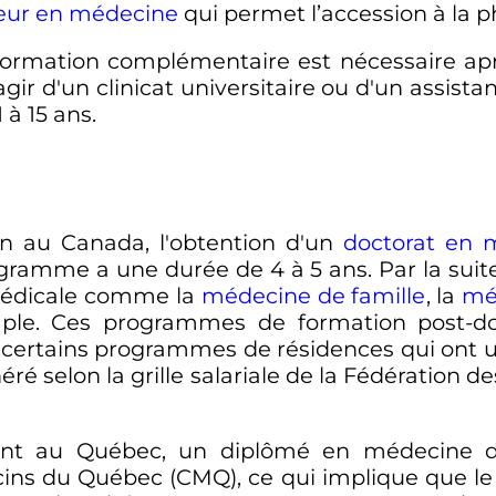
teur en médecine
qui permet l’accession à la p
e formation complémentaire est nécessaire ap
agir d'un clinicat universitaire ou d'un assist
 à 15 ans.
in au Canada, l'obtention d'un
doctorat en 
gramme a une durée de 4 à 5 ans. Par la suit
 médicale comme la
médecine de famille
, la
mé
mple. Ces programmes de formation post-d
te certains programmes de résidences qui ont 
ré selon la grille salariale de la Fédération
ent au Québec, un diplômé en médecine doi
s du Québec (CMQ), ce qui implique que le