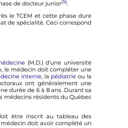
[5]
hase de docteur junior
.
rès le TCEM et cette phase dure
anat de spécialité. Ceci correspond
médecine
(M.D.) d'une université
e, le médecin doit compléter une
decine interne
, la
pédiatrie
ou la
octoraux ont généralement une
une durée de 6 à 8 ans. Durant sa
 des médecins résidents du Québec
t être inscrit au tableau des
 médecin doit avoir complété un