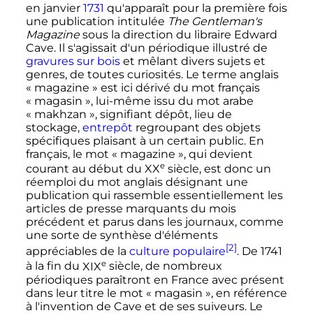
en janvier
1731
qu'apparaît pour la première fois
une publication intitulée
The Gentleman's
Magazine
sous la direction du libraire Edward
Cave. Il s'agissait d'un périodique illustré de
gravures sur bois
et mêlant divers sujets et
genres, de toutes curiosités. Le terme anglais
«
magazine
» est ici dérivé du mot français
«
magasin
», lui-même issu du mot arabe
«
makhzan
», signifiant dépôt, lieu de
stockage,
entrepôt
regroupant des objets
spécifiques plaisant à un certain public. En
français, le mot «
magazine
», qui devient
e
courant au début du
XX
siècle
, est donc un
réemploi du mot anglais désignant une
publication qui rassemble essentiellement les
articles de presse marquants du mois
précédent et parus dans les journaux, comme
une sorte de synthèse d'éléments
[2]
appréciables de la
culture populaire
. De 1741
e
à la fin du
XIX
siècle
, de nombreux
périodiques paraîtront en France avec présent
dans leur titre le mot «
magasin
», en référence
à l'invention de Cave et de ses suiveurs. Le