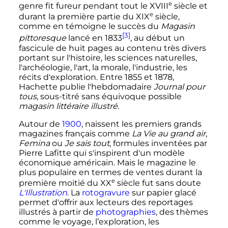
e
genre fit fureur pendant tout le
XVIII
siècle
et
e
durant la première partie du
XIX
siècle
,
comme en témoigne le succès du
Magasin
[3]
pittoresque
lancé en 1833
, au début un
fascicule de huit pages au contenu très divers
portant sur l'histoire, les sciences naturelles,
l'archéologie, l'art, la morale, l'industrie, les
récits d'exploration. Entre 1855 et 1878,
Hachette publie l'hebdomadaire
Journal pour
tous
, sous-titré sans équivoque possible
magasin littéraire illustré
.
Autour de
1900
, naissent les premiers grands
magazines français comme
La Vie au grand air
,
Femina
ou
Je sais tout
, formules inventées par
Pierre Lafitte qui s'inspirent d'un modèle
économique américain. Mais le magazine le
plus populaire en termes de ventes durant la
e
première moitié du
XX
siècle
fut sans doute
L'Illustration
. La
rotogravure
sur papier glacé
permet d'offrir aux lecteurs des reportages
illustrés à partir de
photographies
, des thèmes
comme le voyage, l’exploration, les