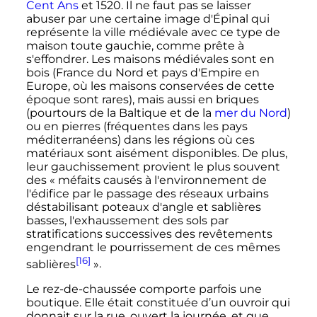
Cent Ans
et 1520. Il ne faut pas se laisser
abuser par une certaine image d'Épinal qui
représente la ville médiévale avec ce type de
maison toute gauchie, comme prête à
s'effondrer. Les maisons médiévales sont en
bois (France du Nord et pays d'Empire en
Europe, où les maisons conservées de cette
époque sont rares), mais aussi en briques
(pourtours de la Baltique et de la
mer du Nord
)
ou en pierres (fréquentes dans les pays
méditerranéens) dans les régions où ces
matériaux sont aisément disponibles. De plus,
leur gauchissement provient le plus souvent
des
« méfaits causés à l'environnement de
l'édifice par le passage des réseaux urbains
déstabilisant poteaux d'angle et sablières
basses, l'exhaussement des sols par
stratifications successives des revêtements
engendrant le pourrissement de ces mêmes
[16]
sablières
»
.
Le rez-de-chaussée comporte parfois une
boutique. Elle était constituée d’un ouvroir qui
donnait sur la rue, ouvert la journée, et que