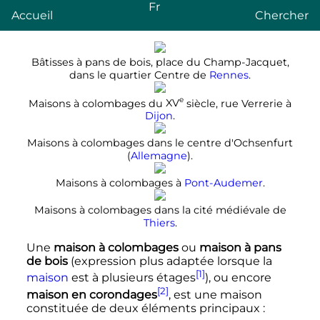
Fr
Accueil
Chercher
Bâtisses à pans de bois, place du Champ-Jacquet,
dans le quartier Centre de
Rennes
.
e
Maisons à colombages du
XV
siècle
, rue Verrerie à
Dijon
.
Maisons à colombages dans le centre d'Ochsenfurt
(
Allemagne
).
Maisons à colombages à
Pont-Audemer
.
Maisons à colombages dans la cité médiévale de
Thiers
.
Une
maison à colombages
ou
maison à pans
de bois
(expression plus adaptée lorsque la
[1]
maison
est à plusieurs étages
), ou encore
[2]
maison en corondages
, est une maison
constituée de deux éléments principaux
: