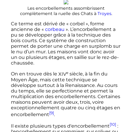
Les encorbellements assombrissent
complètement la ruelle des Chats à
Troyes
.
Ce terme est dérivé de «
corbel
», forme
ancienne de «
corbeau
». L’encorbellement a
pu se développer grâce à la technique des
bois courts. Ce système de construction
permet de porter une charge en surplomb sur
le nu d’un mur. Les maisons vont donc avoir
un ou plusieurs étages, en saillie sur le rez-de-
chaussée.
e
On en trouve dès le
XIV
siècle
, à la fin du
Moyen Âge, mais cette technique se
développe surtout à la Renaissance. Au cours
du temps, elle se perfectionne et permet la
multiplication des encorbellements. Certaines
maisons peuvent avoir deux, trois, voire
exceptionnellement quatre ou cinq étages en
[9]
encorbellement
.
[10]
Il existe plusieurs types d'encorbellement
:
l'encorbellement sur sommiers, sur solives ou