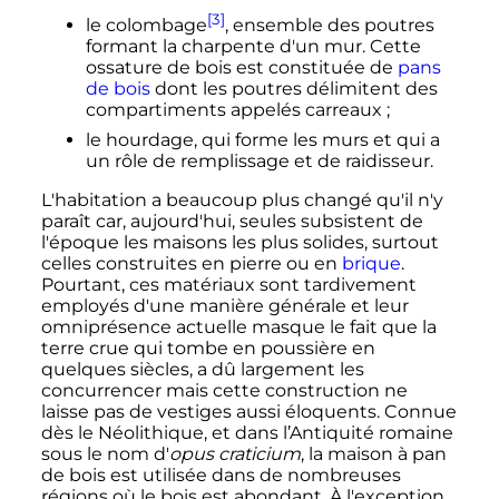
[3]
le colombage
, ensemble des poutres
formant la charpente d'un mur. Cette
ossature de bois est constituée de
pans
de bois
dont les poutres délimitent des
compartiments appelés carreaux
;
le hourdage, qui forme les murs et qui a
un rôle de remplissage et de raidisseur.
L'habitation a beaucoup plus changé qu'il n'y
paraît car, aujourd'hui, seules subsistent de
l'époque les maisons les plus solides, surtout
celles construites en pierre ou en
brique
.
Pourtant, ces matériaux sont tardivement
employés d'une manière générale et leur
omniprésence actuelle masque le fait que la
terre crue qui tombe en poussière en
quelques siècles, a dû largement les
concurrencer mais cette construction ne
laisse pas de vestiges aussi éloquents. Connue
dès le Néolithique, et dans l’Antiquité romaine
sous le nom d'
opus craticium
, la maison à pan
de bois est utilisée dans de nombreuses
régions où le bois est abondant. À l'exception