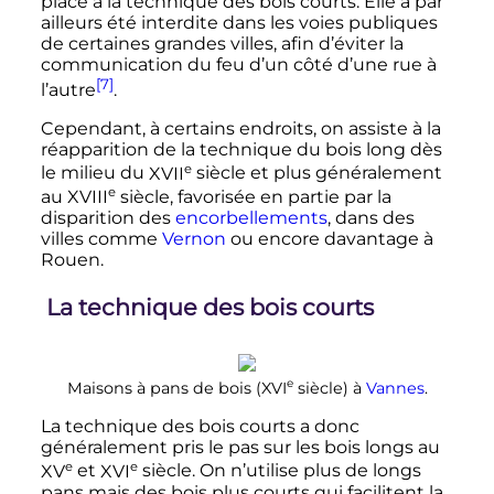
place à la technique des bois courts. Elle a par
ailleurs été interdite dans les voies publiques
de certaines grandes villes, afin d’éviter la
communication du feu d’un côté d’une rue à
[7]
l’autre
.
Cependant, à certains endroits, on assiste à la
réapparition de la technique du bois long dès
e
le milieu du
XVII
siècle
et plus généralement
e
au
XVIII
siècle
, favorisée en partie par la
disparition des
encorbellements
, dans des
villes comme
Vernon
ou encore davantage à
Rouen.
La technique des bois courts
e
Maisons à pans de bois (
XVI
siècle
) à
Vannes
.
La technique des bois courts a donc
généralement pris le pas sur les bois longs au
e
e
XV
et
XVI
siècle
. On n’utilise plus de longs
pans mais des bois plus courts qui facilitent la