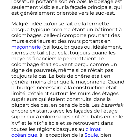
l'ossature portante soit en bois, le boisage est
seulement visible sur la façade principale, qui
est généralement orientée vers le sud-est.
Malgré l'idée qu'on se fait de la fermette
basque typique comme étant un bâtiment à
colombages, celle-ci comporte pourtant des
murs extérieurs et des murs portants en
maçonnerie
(cailloux, briques ou, idéalement,
pierres de taille) et cela, toujours quand les
moyens financiers le permettaient. Le
colombage était souvent perçu comme un
signe de pauvreté, même si ce n'était pas
toujours le cas. Le bois de chêne était en
général moins cher que la maçonnerie. Quand
le budget nécessaire à la construction était
limité, c'étaient surtout les murs des étages
supérieurs qui étaient construits, dans la
plupart des cas, en pans de bois. Les
baserriak
encore existants avec les façades de l'étage
supérieur à colombages ont été bâtis entre le
e
e
XV
et le
XIX
siècle
et se retrouvent dans
toutes les régions basques au
climat
océanique
, à l'exception de la
Soule
, bien