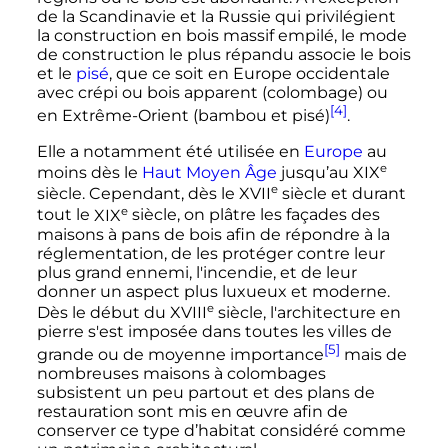
de la Scandinavie et la Russie qui privilégient
la construction en bois massif empilé, le mode
de construction le plus répandu associe le bois
et le
pisé
, que ce soit en Europe occidentale
avec crépi ou bois apparent (colombage) ou
[4]
en Extrême-Orient (bambou et pisé)
.
Elle a notamment été utilisée en
Europe
au
e
moins dès le
Haut Moyen Âge
jusqu’au
XIX
e
siècle
. Cependant, dès le
XVII
siècle
et durant
e
tout le
XIX
siècle
, on plâtre les façades des
maisons à pans de bois afin de répondre à la
réglementation, de les protéger contre leur
plus grand ennemi, l'incendie, et de leur
donner un aspect plus luxueux et moderne.
e
Dès le début du
XVIII
siècle
, l'architecture en
pierre s'est imposée dans toutes les villes de
[5]
grande ou de moyenne importance
mais de
nombreuses maisons à colombages
subsistent un peu partout et des plans de
restauration sont mis en œuvre afin de
conserver ce type d’habitat considéré comme