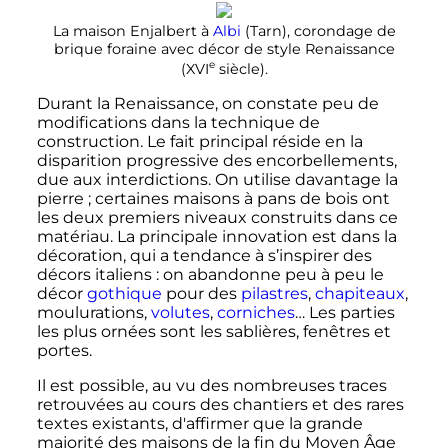
La maison Enjalbert à
Albi
(Tarn), corondage de
brique foraine avec décor de style Renaissance
e
(
XVI
siècle
).
Durant la Renaissance, on constate peu de
modifications dans la technique de
construction. Le fait principal réside en la
disparition progressive des encorbellements,
due aux interdictions. On utilise davantage la
pierre
; certaines maisons à pans de bois ont
les deux premiers niveaux construits dans ce
matériau. La principale innovation est dans la
décoration, qui a tendance à s’inspirer des
décors italiens
: on abandonne peu à peu le
décor
gothique
pour des
pilastres
,
chapiteaux
,
moulurations,
volutes
,
corniches
… Les parties
les plus ornées sont les sablières, fenêtres et
portes.
Il est possible, au vu des nombreuses traces
retrouvées au cours des chantiers et des rares
textes existants, d'affirmer que la grande
majorité des maisons de la fin du Moyen Âge