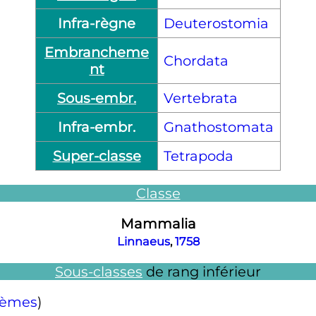
Infra-règne
Deuterostomia
Embrancheme
Chordata
nt
Sous-embr.
Vertebrata
Infra-embr.
Gnathostomata
Super-classe
Tetrapoda
Classe
Mammalia
Linnaeus
,
1758
Sous-classes
de rang inférieur
rèmes
)