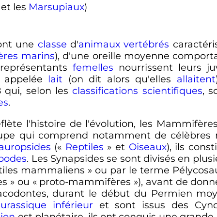
et les
Marsupiaux
)
sont une
classe
d'
animaux
vertébrés
caractéri
res marins
), d'une oreille moyenne comport
 représentants
femelles
nourrissent leurs ju
ée appelée
lait
(on dit alors qu'elles
allaitent
qui, selon les
classifications scientifiques
, 
es
.
eflète l'histoire de l'évolution, les Mammifèr
oupe qui comprend notamment de célèbres
auropsides
(«
Reptiles
» et
Oiseaux
), ils cons
apodes
. Les Synapsides se sont divisés en plus
tiles mammaliens
» ou par le terme Pélycos
es
» ou «
proto-mammifères
»), avant de don
acodontes, durant le début du Permien moy
Jurassique inférieur
et sont issus des Cyn
tion
est planétaire, ils ont conquis une grande