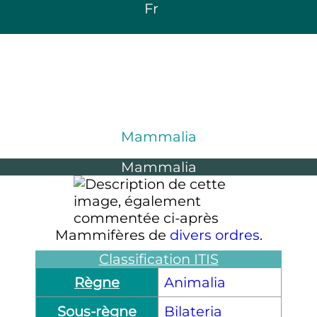
Fr
Mammalia
Mammalia
Mammifères de
divers ordres
.
Classification ITIS
Règne
Animalia
Sous-règne
Bilateria