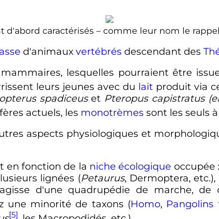
d'abord caractérisés – comme leur nom le rappelle
lasse
d'animaux
vertébrés
descendant des
Thé
 mammaires, lesquelles pourraient être iss
rrissent leurs jeunes avec du
lait
produit via c
opterus spadiceus
et
Pteropus capistratus
(e
ères actuels, les
monotrèmes
sont les seuls 
 autres aspects physiologiques et morphologiq
 en fonction de la
niche écologique
occupée
usieurs lignées (
Petaurus
, Dermoptera
,
etc.
)
s'agisse d'une quadrupédie de marche, de c
z une minorité de taxons (
Homo
,
Pangolins
t
[5]
us
, les Macropodidés
,
etc.
)