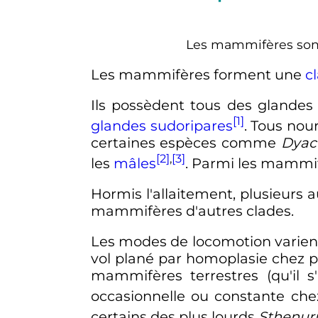
Les mammifères sont 
Les mammifères forment une
c
Ils possèdent tous des glandes
[1]
glandes sudoripares
. Tous nou
certaines espèces comme
Dyac
[2]
,
[3]
les
mâles
. Parmi les mammif
Hormis l'allaitement, plusieurs
mammifères d'autres clades.
Les modes de locomotion varient
vol plané par homoplasie chez pl
mammifères terrestres (qu'il 
occasionnelle ou constante che
certains des plus lourds
Sthenur