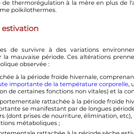
 de thermorégulation à la mère en plus de l'
me poïkilothermes.
 estivation
es de survivre à des variations environne
la mauvaise période. Ces altérations prennen
abolique observée
:
achée à la période froide hivernale, comprenan
te importante de la température corporelle
,
on de certaines fonctions non vitales) et la 
mportementale rattachée à la période froide h
rtante se manifestant par de longues pério
rs (dont prises de nourriture, élimination, etc)
ctions métaboliques
;
ortementale rattachée à la période sèche est