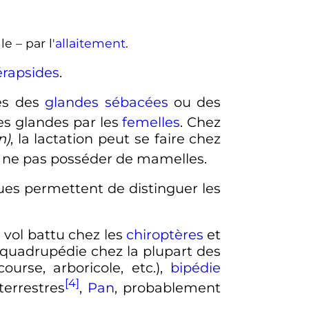
 – par l'
allaitement
.
rapsides
.
ues des
glandes sébacées
ou des
es glandes par les
femelles
. Chez
n)
, la lactation peut se faire chez
à ne pas posséder de mamelles.
ues permettent de distinguer les
: vol battu chez les
chiroptères
et
, quadrupédie chez la plupart des
ourse, arboricole
,
etc.
),
bipédie
[4]
errestres
,
Pan
, probablement