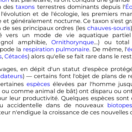
n des
taxons
terrestres dominants depuis l'
É
l'évolution et de l'écologie, les premiers 
 et généralement nocturne. Ce taxon s'est gr
n de ses principaux ordres (les
chauves-souris
é vers un mode de vie aquatique partiel
gnol amphibie,
Ornithorynque
…) ou total
apode la
respiration pulmonaire
. De même, l'
é
s
,
Cétacés
) alors qu'elle se fait rare dans le re
es, en dépit d'un statut d'espèce protégée
dateurs
) — certains font l'objet de plans de 
ertaines
espèces
élevées par l'homme jusq
e
ou comme animal de bât) ont disparu ou ont 
our leur productivité. Quelques espèces son
 ou accidentelle dans de nouveaux
biotope
ur n'endigue la croissance de ces nouvelles c