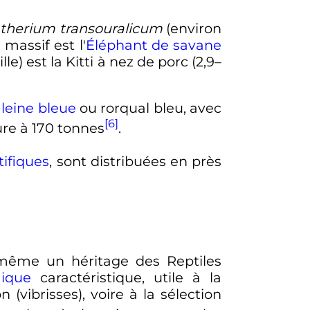
therium transouralicum
(environ
 massif est l'
Éléphant de savane
aille) est la Kitti à nez de porc (
2,9–
leine bleue
ou rorqual bleu, avec
[6]
ure à
170 tonnes
.
tifiques
, sont distribuées en près
même un héritage des Reptiles
ique
caractéristique, utile à la
(vibrisses), voire à la sélection