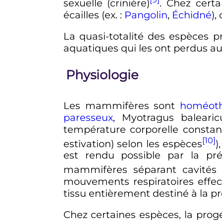
sexuelle (crinière)
. Chez certa
écailles (ex.
:
Pangolin
,
Échidné
),
La quasi-totalité des espèces p
aquatiques qui les ont perdus au 
Physiologie
Les mammifères sont
homéot
paresseux
, Myotragus baleari
température corporelle consta
[10]
estivation) selon les espèces
)
est rendu possible par la pr
mammifères séparant cavités 
mouvements respiratoires effec
tissu entièrement destiné à la p
Chez certaines espèces, la prog