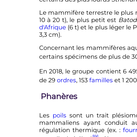
Le mammifère terrestre le plus 
10 à 20
t
), le plus petit est
Batod
d'Afrique
(
6
t
) et le plus léger le
3,3
cm
).
Concernant les mammifères aqua
certains spécimens de plus de
3
En 2018, le groupe contient
6 49
de
29
ordres
,
153
familles
et
1 20
Phanères
Les
poils
sont un trait plésio
mammaliens ayant conduit a
régulation thermique (ex.
:
four
[9]