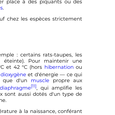
sser place à des piquants ou des
s
.
auf chez les espèces strictement
xemple
: certains rats-taupes, les
 éteinte). Pour maintenir une
°C
et
42
°C
(hors
hibernation
ou
e
dioxygène
et d'énergie — ce qui
si que d'un
muscle
propre aux
[11]
diaphragme
, qui amplifie les
x sont aussi dotés d'un type de
ne.
rature à la naissance, conférant