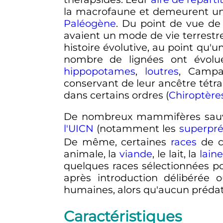
la macrofaune et demeurent u
Paléogène
. Du point de vue de 
avaient un mode de vie terrestre
histoire évolutive, au point qu'u
nombre de lignées ont évolu
hippopotames
,
loutres
, Campa
conservant de leur ancêtre tétr
dans certains ordres (
Chiroptère
De nombreux mammifères sauvag
l'UICN
(notamment les
superpré
De même, certaines
races
de c
animale, la
viande
, le lait, la
lain
quelques races sélectionnées p
après introduction délibérée
humaines, alors qu'aucun prédate
Caractéristiques