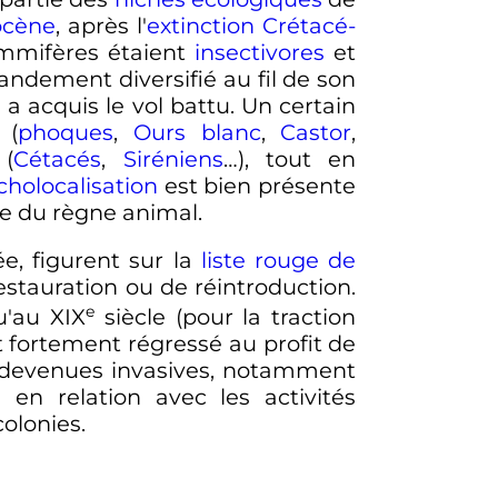
ocène
, après l'
extinction Crétacé-
mammifères étaient
insectivores
et
andement diversifié au fil de son
) a acquis le vol battu. Un certain
 (
phoques
,
Ours blanc
,
Castor
,
 (
Cétacés
,
Siréniens
…), tout en
cholocalisation
est bien présente
ste du règne animal.
, figurent sur la
liste rouge de
restauration ou de réintroduction.
e
u'au
XIX
siècle
(pour la traction
fortement régressé au profit de
t devenues invasives, notamment
s
en relation avec les activités
olonies.