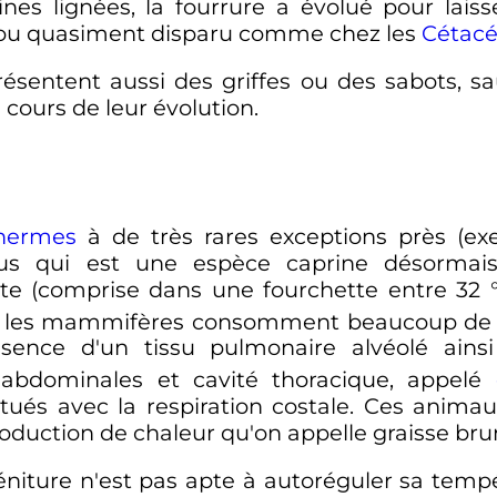
ines lignées, la fourrure a évolué pour lai
 ou quasiment disparu comme chez les
Cétacé
résentent aussi des griffes ou des sabots, s
cours de leur évolution.
hermes
à de très rares exceptions près (e
cus qui est une espèce caprine désormais
nte (comprise dans une fourchette entre
32
, les mammifères consomment beaucoup d
ésence d'un tissu pulmonaire alvéolé ain
abdominales et cavité thoracique, appelé
tués avec la respiration costale. Ces animau
roduction de chaleur qu'on appelle graisse bru
éniture n'est pas apte à autoréguler sa tempé