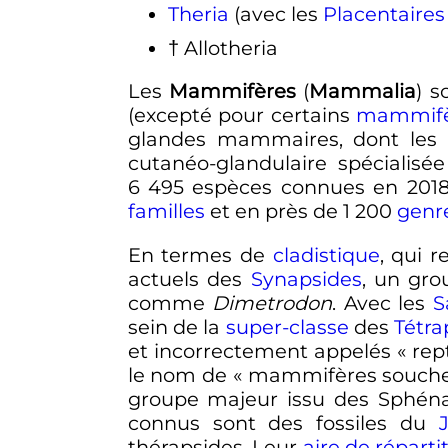
Theria
(avec les
Placentaires
† Allotheria
Les
Mammifères
(
Mammalia
) 
(excepté pour certains
mammifè
glandes mammaires, dont les
cutanéo-glandulaire spécialis
6 495 espèces
connues en 2018 
familles
et en près de
1 200
genr
En termes de
cladistique
, qui r
actuels des
Synapsides
, un gr
comme
Dimetrodon
. Avec les
S
sein de la
super-classe
des
Tétr
et incorrectement appelés «
rep
le nom de «
mammifères souch
groupe majeur issu des Sphén
connus sont des fossiles du
thérapsides. Leur
aire de réparti