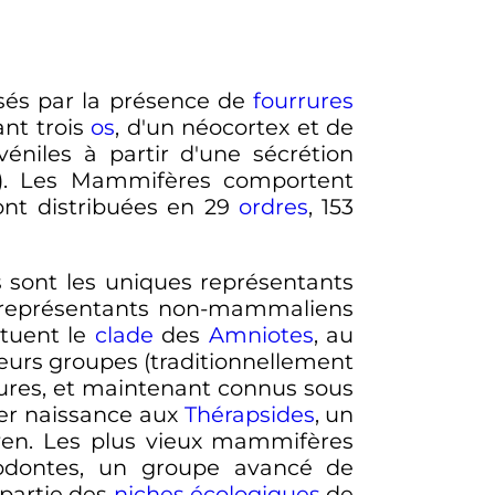
sés par la présence de
fourrures
ant trois
os
, d'un néocortex et de
véniles à partir d'une sécrétion
). Les Mammifères comportent
sont distribuées en
29
ordres
,
153
es sont les uniques représentants
 représentants non-mammaliens
tituent le
clade
des
Amniotes
, au
ieurs groupes (traditionnellement
aures, et maintenant connus sous
ner naissance aux
Thérapsides
, un
en. Les plus vieux mammifères
odontes, un groupe avancé de
 partie des
niches écologiques
de