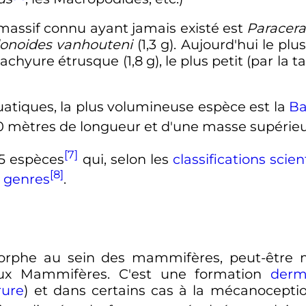
massif connu ayant jamais existé est
Paracera
onoides vanhouteni
(
1,3
g
). Aujourd'hui le plus
 Pachyure étrusque (
1,8
g
), le plus petit (par la t
tiques, la plus volumineuse espèce est la
Ba
0 mètres
de longueur et d'une masse supérie
[7]
5 espèces
qui, selon les
classifications scien
[8]
0
genres
.
morphe au sein des mammifères, peut-être 
ux Mammifères. C'est une formation
derm
rure
) et dans certains cas à la mécanoception 