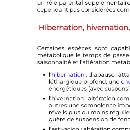
un rôle parental supplémentaire
cependant pas considérées com
Hibernation, hivernation,
Certaines espèces sont capabl
métabolique le temps de passer 
saisonnalité et l'altération mét
l'
hibernation
: diapause ratt
léthargique profond, une
chu
énergétiques (avec suspensi
l'hivernation
: altération co
autres une somnolence impo
réveils plus ou moins régulie
guère de suspension de fon
l'estivation
: altération comp