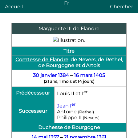
Fr
Accueil
Chercher
Marguerite III de Flandre
Titre
Comtesse de Flandre
, de Nevers, de Rethel,
de Bourgogne et d'Artois
30
janvier
1384
–
16 mars
1405
(
21 ans, 1 mois et 14 jours
)
er
Prédécesseur
Louis
II
et
I
er
Jean
I
Successeur
Antoine
(Rethel)
Philippe II
(Nevers)
Duchesse de Bourgogne
14 mai
1357
–
21 novembre
1361