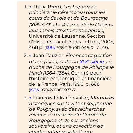
↑
Thalia Brero,
Les baptêmes
princiers
: le cérémonial dans les
cours de Savoie et de Bourgogne
e
e
(
XV
-
XVI
s.) - Volume 36 de Cahiers
lausannois d'histoire médiévale
,
Université de Lausanne, Section
d'Histoire, Faculté des Lettres,
2005
,
468
p.
,
p.
46
.
(
ISBN
978-2-94011-049-0
)
↑
Jean Rauzier,
Finances et gestion
e
d'une principauté au
XIV
siècle
. Le
duché de Bourgogne de Philippe le
Hardi (1364-1384)
, Comité pour
l'histoire économique et financière
de la France, Paris, 1996,
p.
668
.
(
ISBN
978-2-11088973-7
)
↑
François Félix
Chevalier
,
Mémoires
historiques sur la ville et seigneurie
de Poligny, avec des recherches
rélatives à l'histoire du Comté de
Bourgogne et de ses anciens
souverains, et une collection de
chartes intéressante
, Pierre