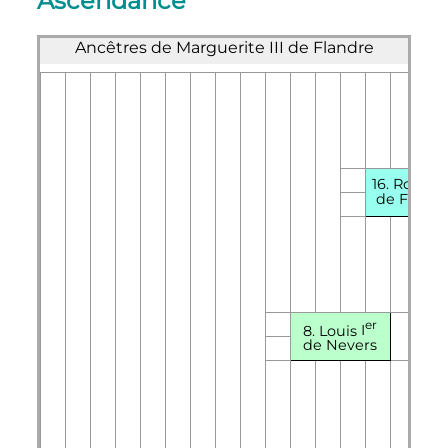
Ascendance
Ancêtres de Marguerite III de Flandre
16. Robert I
de Flandr
er
8. Louis
I
de Nevers