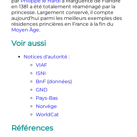
par
Philippe le Hardi
à Marguerite de Flandre
en 1381 a été totalement réaménagé par la
princesse. Largement conservé, il compte
aujourd'hui parmi les meilleurs exemples des
résidences princières en France à la fin du
Moyen Âge
.
Voir aussi
Notices d'autorité
:
VIAF
ISNI
BnF
(
données
)
GND
Pays-Bas
Norvège
WorldCat
Références