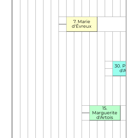
7. Marie
d'Évreux
30. Philip
d'Artois
15.
Marguerite
d'Artois