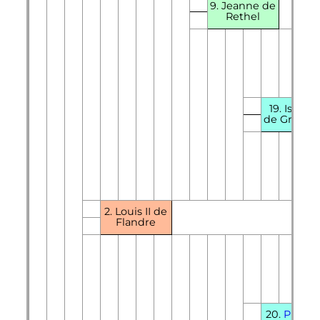
9. Jeanne de
Rethel
19. Isabell
de Grandp
2. Louis II de
Flandre
20.
Philip