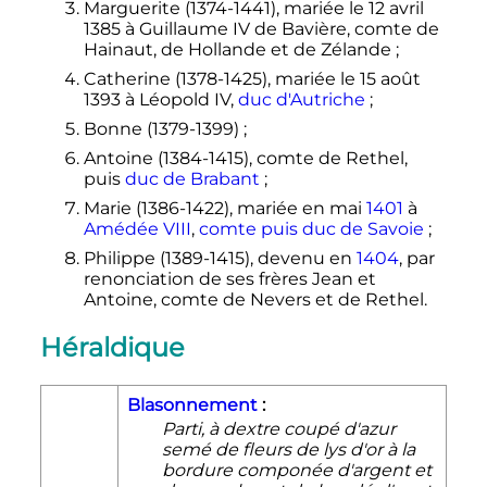
Marguerite (1374-1441), mariée le
12 avril
1385
à Guillaume IV de Bavière, comte de
Hainaut, de Hollande et de Zélande
;
Catherine (1378-1425), mariée le
15 août
1393
à Léopold IV,
duc d'Autriche
;
Bonne (1379-1399)
;
Antoine (1384-1415), comte de Rethel,
puis
duc de Brabant
;
Marie (1386-1422), mariée en mai
1401
à
Amédée VIII
,
comte puis duc de Savoie
;
Philippe (1389-1415), devenu en
1404
, par
renonciation de ses frères Jean et
Antoine, comte de Nevers et de Rethel.
Héraldique
Blasonnement
:
Parti, à dextre coupé d'azur
semé de fleurs de lys d'or à la
bordure componée d'argent et