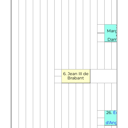
25.
Margueri
de
Dampierr
6. Jean III de
Brabant
26.
Édoua
er
I
d'Angleter