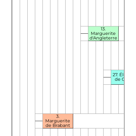
13.
Marguerite
d'Angleterre
27. Éléono
de Castill
3.
Marguerite
de Brabant