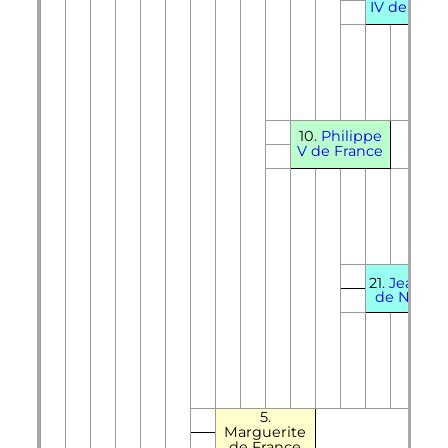
IV de Fran
10.
Philippe
V de France
21.
Jeanne
de Navarr
5.
Marguerite
de France