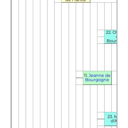
22. Othon 
de
Bourgogn
11.
Jeanne de
Bourgogne
23. Mahau
d'Artois