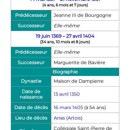
(
4 ans, 6 mois et 7 jours
)
Prédécesseur
Jeanne III de Bourgogne
Successeur
Elle-même
19 juin
1369
–
27 avril
1404
(
34 ans, 10 mois et 8 jours
)
Prédécesseur
Elle-même
Successeur
Marguerite de Bavière
Biographie
Dynastie
Maison de Dampierre
Date de
13 avril
1350
naissance
Date de décès
16 mars
1405
(à 54 ans)
Lieu de décès
Arras
(
Artois
)
Collégiale Saint-Pierre de