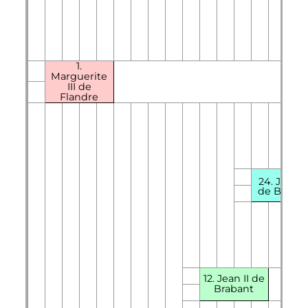
1.
Marguerite
III de
Flandre
24. Jean
I
de Braban
12. Jean II de
Brabant