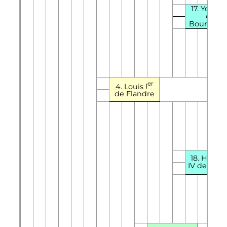
17. Yoland
de
Bourgogn
er
4. Louis
I
de Flandre
18. Hugue
IV de Reth