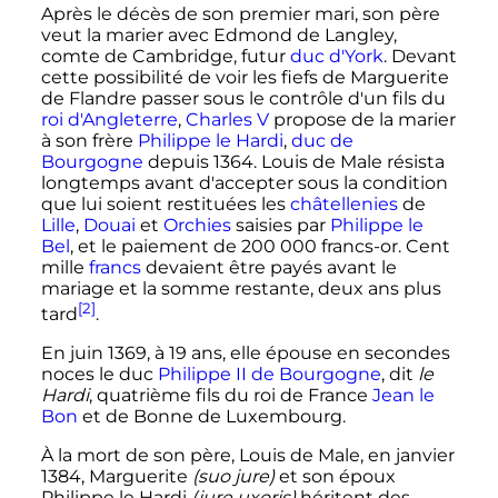
Après le décès de son premier mari, son père
veut la marier avec Edmond de Langley,
comte de Cambridge, futur
duc d'York
. Devant
cette possibilité de voir les fiefs de Marguerite
de Flandre passer sous le contrôle d'un fils du
roi d'Angleterre
,
Charles V
propose de la marier
à son frère
Philippe le Hardi
,
duc de
Bourgogne
depuis 1364. Louis de Male résista
longtemps avant d'accepter sous la condition
que lui soient restituées les
châtellenies
de
Lille
,
Douai
et
Orchies
saisies par
Philippe le
Bel
, et le paiement de
200 000
francs-or. Cent
mille
francs
devaient être payés avant le
mariage et la somme restante, deux ans plus
[2]
tard
.
En
juin 1369
, à 19 ans, elle épouse en secondes
noces le duc
Philippe II de Bourgogne
, dit
le
Hardi
, quatrième fils du roi de France
Jean le
Bon
et de Bonne de Luxembourg.
À la mort de son père, Louis de Male, en
janvier
1384
, Marguerite
(suo jure)
et son époux
Philippe le Hardi
(jure uxoris)
héritent des