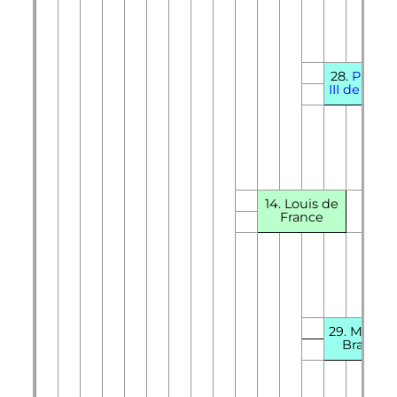
28.
Philip
III de Fran
14. Louis de
France
29. Marie 
Brabant