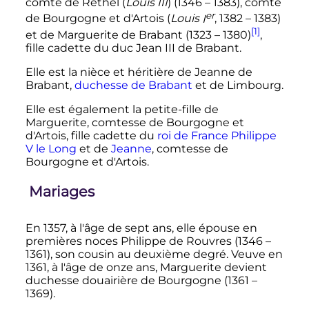
comte de Rethel (
Louis III
) (1346 – 1383), comte
er
de Bourgogne et d'Artois (
Louis
I
, 1382 – 1383)
[1]
et de Marguerite de Brabant (1323 – 1380)
,
fille cadette du duc Jean III de Brabant.
Elle est la nièce et héritière de Jeanne de
Brabant,
duchesse de Brabant
et de Limbourg.
Elle est également la petite-fille de
Marguerite, comtesse de Bourgogne et
d'Artois, fille cadette du
roi de France
Philippe
V le Long
et de
Jeanne
, comtesse de
Bourgogne et d'Artois.
Mariages
En 1357, à l'âge de sept ans, elle épouse en
premières noces Philippe de Rouvres (1346 –
1361), son cousin au deuxième degré. Veuve en
1361, à l'âge de onze ans, Marguerite devient
duchesse douairière de Bourgogne (1361 –
1369).