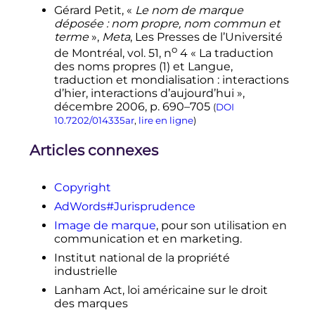
↑
(en)
«
Guide Mozilla pour
Gérard
Petit
, «
Le nom de marque
l'utilisation de la marque Firefox
déposée : nom propre, nom commun et
déposée sur les logos Firefox
»
,
terme
»,
Meta
, Les Presses de l’Université
mozilla.com
, 8 juin 2011.
o
de Montréal,
vol.
51,
n
4 « La traduction
↑
Jennifer
Jenkins
,
«
This Bear’s For
des noms propres (1) et Langue,
You! (Or, Is It?)
: Can Companies Use
traduction et mondialisation : interactions
Copyright and Trademark To Claim
d’hier, interactions d’aujourd’hui »,
Rights to Public Domain Works?
»
,
décembre 2006
,
p.
690–705
(
DOI
sur
Duke’s Center for the Study of
10.7202/014335ar
,
lire en ligne
)
the Public Domain
,
2022
.
↑
Voir par exemple l'arrêt
Dastar
Articles connexes
Corp. v. Twentieth Century Fox Film
Corp.
Copyright
↑
(en)
«
Uses Mozilla Firefox
trademark without permission
»
,
AdWords#Jurisprudence
Liste de diffusion
Debian
, 27 février
Image de marque
, pour son utilisation en
2006.
communication et en marketing.
↑
«
L'opposition de marque à l’INPI
»
,
Institut national de la propriété
sur
Avocat.fr Publication
(consulté le
industrielle
14 septembre 2022
)
Lanham Act, loi américaine sur le droit
↑
«
«
Puis-je utiliser les caractères
des marques
TM ou R sur mes brochures et