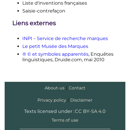
Liste d'inventions françaises
papiers commerciaux
?
»
»
, sur
INPI
(version du 24 septembre 2015 sur
Internet
Saisie-contrefaçon
.
Archive
)
↑
«
L’utilisation du sigle ©
Liens externes
(copyright) est-elle soumise à
autorisation
?
»
sur le site de l'INPI.
INPI – Service de recherche marques
↑
inpi.fr
.
Le petit Musée des Marques
↑
«
Bienvenue à l'EUIPO
»
,
® © et symboles apparentés
, Enquêtes
euipo.europa.eu
.
linguistiques, Druide.com,
mai 2010
↑
«
Le dépôt au Benelux
»
,
economie.fgov.be
.
↑
cipo.ic.gc.ca
.
↑
uspto.gov
.
About-us
|
Contact
↑
wipo.int
.
Privacy policy
|
Disclaimer
Texts licensed under :
CC BY-SA 4.0
Terms of use