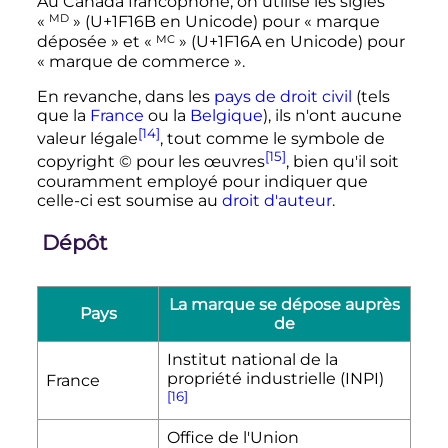
Au Canada francophone, on utilise les sigles
MD
«
» (
U+1F16B
en Unicode) pour «
marque
MC
déposée
» et «
» (
U+1F16A
en Unicode) pour
«
marque de commerce
».
En revanche, dans les
pays de droit civil
(tels
que la
France
ou la
Belgique
), ils n'ont aucune
[14]
valeur légale
, tout comme le symbole de
[15]
copyright © pour les œuvres
, bien qu'il soit
couramment employé pour indiquer que
celle-ci est soumise au
droit d'auteur
.
Dépôt
La marque se dépose auprès
Pays
de
Institut national de la
propriété industrielle (INPI)
France
[16]
Office de l'Union