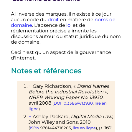
À l'inverse des marques, il n'existe à ce jour
aucun code du
droit
en matière de
noms de
domaine
. L'absence de
loi
et de
réglementation précise alimente les
discussions autour du statut juridique du nom
de domaine.
Ceci n'est qu'un aspect de la gouvernance
d'Internet.
Notes et références
↑
Gary Richardson, «
Brand Names
Before the Industrial Revolution
»,
NBER Working Paper No. 13930
,
avril 2008
(
DOI
10.3386/w13930
,
lire en
ligne
)
↑
Ashley Packard,
Digital Media Law
,
John Wiley and Sons,
2010
,
p.
162
(
ISBN
9781444318203
,
lire en ligne
)