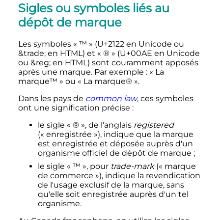
Sigles ou symboles liés au
dépôt de marque
Les symboles «
™
» (
U+2122
en Unicode ou
&
trade;
en HTML) et «
®
» (
U+00AE
en Unicode
ou
&
reg;
en HTML) sont couramment apposés
après une marque. Par exemple
: «
La
marque™
» ou «
La marque®
».
Dans les pays de
common law
, ces symboles
ont une signification précise
:
le sigle «
®
», de l'anglais
registered
(«
enregistrée
»), indique que la marque
est enregistrée et déposée auprès d'un
organisme officiel de dépôt de marque
;
le sigle «
™
», pour
trade-mark
(«
marque
de commerce
»), indique la revendication
de l'usage exclusif de la marque, sans
qu'elle soit enregistrée auprès d'un tel
organisme.