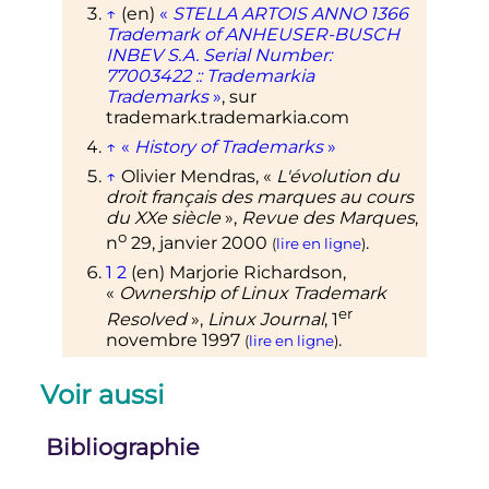
↑
(en)
«
STELLA ARTOIS ANNO 1366
Trademark of ANHEUSER-BUSCH
INBEV S.A. Serial Number:
77003422
:: Trademarkia
Trademarks
»
, sur
trademark.trademarkia.com
↑
«
History of Trademarks
»
↑
Olivier Mendras, «
L'évolution du
droit français des marques au cours
du XXe siècle
»,
Revue des Marques
,
o
n
29,
janvier 2000
.
(
lire en ligne
)
1
2
(en)
Marjorie Richardson,
«
Ownership of Linux Trademark
er
Resolved
»
,
Linux Journal
,
1
novembre 1997
.
(
lire en ligne
)
↑
«
Article L712-1 du Code de la
Voir aussi
propriété intellectuelle
»
(consulté le
14 septembre 2022
)
↑
(en)
«
Mozilla Licensing Policies
»
,
Bibliographie
Fondation Mozilla
, 8 juin 2011.