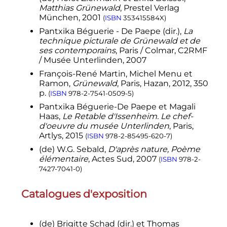
Matthias Grünewald
, Prestel Verlag
München, 2001
(
ISBN
353415584X
)
Pantxika Béguerie - De Paepe (
dir.
),
La
technique picturale de Grünewald et de
ses contemporains
, Paris / Colmar, C2RMF
/ Musée Unterlinden,
2007
François-René Martin, Michel
Menu
et
Ramon,
Grünewald
, Paris, Hazan,
2012
, 350
p.
(
ISBN
978-2-7541-0509-5
)
Pantxika Béguerie-De Paepe et Magali
Haas
,
Le Retable d'Issenheim. Le chef-
d'oeuvre du musée Unterlinden
, Paris,
Artlys,
2015
(
ISBN
978-2-85495-620-7
)
(de)
W.G. Sebald,
D'après nature, Poème
élémentaire
, Actes Sud, 2007
(
ISBN
978-2-
7427-7041-0
)
Catalogues d'exposition
(de)
Brigitte Schad (
dir.
) et Thomas