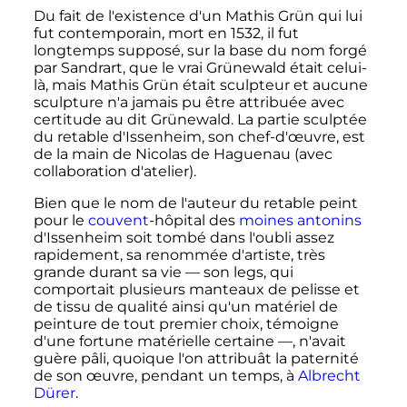
Du fait de l'existence d'un Mathis Grün qui lui
fut contemporain, mort en 1532, il fut
longtemps supposé, sur la base du nom forgé
par Sandrart, que le vrai Grünewald était celui-
là, mais Mathis Grün était sculpteur et aucune
sculpture n'a jamais pu être attribuée avec
certitude au dit Grünewald. La partie sculptée
du retable d'Issenheim, son chef-d'œuvre, est
de la main de Nicolas de Haguenau (avec
collaboration d'atelier).
Bien que le nom de l'auteur du retable peint
pour le
couvent
-hôpital des
moines
antonins
d'Issenheim soit tombé dans l'oubli assez
rapidement, sa renommée d'artiste, très
grande durant sa vie — son legs, qui
comportait plusieurs manteaux de pelisse et
de tissu de qualité ainsi qu'un matériel de
peinture de tout premier choix, témoigne
d'une fortune matérielle certaine —, n'avait
guère pâli, quoique l'on attribuât la paternité
de son œuvre, pendant un temps, à
Albrecht
Dürer
.