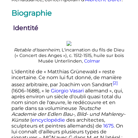
Biographie
Identité
Retable d'Issenheim
, L'incarnation du fils de Dieu
(«
Concert des Anges
»), c. 1512-1515, huile sur bois
Musée Unterlinden,
Colmar
L'identité de «
Matthias Grünewald
» reste
incertaine. Ce nom lui fut donné, de manière
[2]
assez arbitraire, par Joachim von Sandrart
(1606–1688), «
le
Giorgio Vasari
allemand
», qui,
après environ un siècle d'oubli quasi total du
nom sinon de l'œuvre, le redécouvre et en
parle dans sa volumineuse
Teutsche
Academie der Edlen Bau-, Bild- und Mahlerey-
Künste
(
encyclopédie
des architectes,
sculpteurs et peintres allemands) de
1675
. On
lui connaît d'ailleurs plusieurs types de
signatures –
MGN
avec G dans M, et N latéral
;