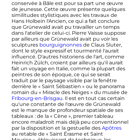
conservée à Bâle est pour sa part une œuvre
de jeunesse. Cette œuvre présente quelques
similitudes stylistiques avec les travaux de
Hans Holbein l'Ancien, ce qui a fait conclure
que Grünewald avait pu travailler un temps
dans l'atelier de celui-ci. Pierre Vaisse suppose
par ailleurs que Grünewald avait pu voir les
sculptures
bourguignonnes
de Claus Sluter,
dont le style expressif et tourmenté l'aurait
influencé. D'autres historiens de l'art, comme
Heinrich Zülch, croient par ailleurs qu'il aurait
fait un voyage en Italie, comme la plupart des
peintres de son époque, ce qui se serait
traduit par le paysage visible par la fenêtre
derrière le «
Saint Sébastien
» ou le panorama
romain du «
Miracle des Neiges
» du musée de
Fribourg-en-Brisgau
. Il est en tout cas certain
qu'une constante de l'œuvre de Grünewald
est le manque de profondeur spatiale de ses
tableaux
: de la «
Cène
», premier tableau
encore maladroit mais déjà peu conventionnel
par la disposition et la gestuelle des
Apôtres
au retable de «
Saint Érasme et Saint
Maurice
», éblouissant de technique, les