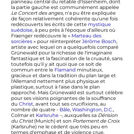
panneau central du retable d'Issenheim, dont
la partie gauche est communément appelée
Le Concert des anges
, n'a pu être expliquée
de façon relativement cohérente qu'une fois
redécouverts les écrits de cette
mystique
suédoise
, à peu près à l'époque d'ailleurs où
Fraenger redécouvre le «
Marteau des
sorcières
» pour réinterpréter
Jérôme Bosch
,
artiste avec lequel on a quelquefois comparé
Grünewald pour la richesse de l'imaginaire
fantastique et la fascination de la cruauté, sans
toutefois qu'il y ait quoi que ce soit de
commun entre le
Flamand
minutieux,
gracieux et dans la tradition du plan large et
l'Allemand nettement plus physique et
plastique, surtout à l'aise dans le plan
rapproché. Mais Grünewald est surtout célèbre
pour ses visions poignantes de la souffrance
du
Christ
, avant tout ses crucifixions, au
nombre de quatre -
Bâle
,
Washington, D.C.
,
Colmar et
Karlsruhe
–, auxquelles sa
Dérision
du Christ
(Munich) et son
Portement de Croix
(Karlsruhe) ne le cèdent que très peu en
termes d'emphase et de violence crue.