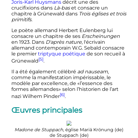
Joris-Karl Huysmans
décrit une des
crucifixions dans
Là-bas
et consacre un
chapitre à Grünewald dans
Trois églises et trois
primitifs
.
Le poète allemand Herbert Eulenberg lui
consacre un chapitre de ses
Erscheinungen
en 1923. Dans
D'après nature
, l'écrivain
allemand contemporain W.G. Sebald consacre
le premier
triptyque
poétique
de son recueil à
[5]
Grünewald
.
Il a été également célébré
ad nauseam
,
comme la manifestation impérissable, le
modèle par excellence, de «l’essence des
formes allemandes» selon l’historien de l’art
[6]
nazi Wilhem Pinder
.
Œuvres principales
Madone de Stuppach
, église Mariä Krönung
(de)
de Stuppach
(de)