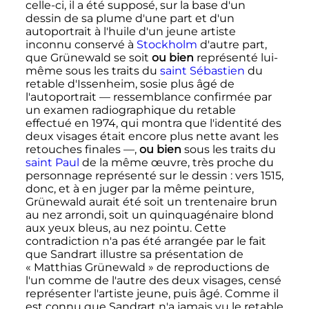
celle-ci, il a été supposé, sur la base d'un
dessin de sa plume d'une part et d'un
autoportrait à l'huile d'un jeune artiste
inconnu conservé à
Stockholm
d'autre part,
que Grünewald se soit
ou bien
représenté lui-
même sous les traits du
saint Sébastien
du
retable d'Issenheim, sosie plus âgé de
l'autoportrait — ressemblance confirmée par
un examen radiographique du retable
effectué en 1974, qui montra que l'identité des
deux visages était encore plus nette avant les
retouches finales —,
ou bien
sous les traits du
saint Paul
de la même œuvre, très proche du
personnage représenté sur le dessin
: vers 1515,
donc, et à en juger par la même peinture,
Grünewald aurait été soit un trentenaire brun
au nez arrondi, soit un quinquagénaire blond
aux yeux bleus, au nez pointu. Cette
contradiction n'a pas été arrangée par le fait
que Sandrart illustre sa présentation de
«
Matthias Grünewald
» de reproductions de
l'un comme de l'autre des deux visages, censé
représenter l'artiste jeune, puis âgé. Comme il
est connu que Sandrart n'a jamais vu le retable