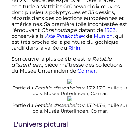
Au
XXI
siècle
, les experts attribuent avec
certitude à Matthias Grünewald dix œuvres
dont plusieurs polyptyques et 35 dessins,
répartis dans des collections européennes et
américaines. Sa première toile incontestée est
l'émouvant
Christ outragé
, datant de
1503
,
conservé à la
Alte Pinakothek
de
Munich
, qui
est très proche de la peinture du gothique
tardif dans la vallée du
Rhin
.
Son œuvre la plus célèbre est le
Retable
d'Issenheim
, pièce maîtresse des collections
du Musée Unterlinden de
Colmar
.
Partie du
Retable d'Issenheim
v. 1512-1516, huile sur
bois, Musée Unterlinden, Colmar.
Partie du
Retable d'Issenheim
v. 1512-1516, huile sur
bois, Musée Unterlinden, Colmar.
L'univers pictural