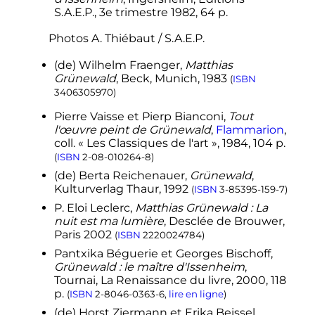
S.A.E.P.,
3e trimestre 1982
, 64
p.
Photos A. Thiébaut / S.A.E.P.
(de)
Wilhelm Fraenger,
Matthias
Grünewald
, Beck, Munich, 1983
(
ISBN
3406305970
)
Pierre
Vaisse
et Pierp
Bianconi
,
Tout
l'œuvre peint de Grünewald
,
Flammarion
,
coll.
« Les Classiques de l'art »,
1984
, 104
p.
(
ISBN
2-08-010264-8
)
(de)
Berta Reichenauer,
Grünewald
,
Kulturverlag Thaur, 1992
(
ISBN
3-85395-159-7
)
P. Eloi Leclerc,
Matthias Grünewald
: La
nuit est ma lumière
, Desclée de Brouwer,
Paris 2002
(
ISBN
2220024784
)
Pantxika
Béguerie
et Georges
Bischoff
,
Grünewald : le maître d'Issenheim
,
Tournai, La Renaissance du livre,
2000
, 118
p.
(
ISBN
2-8046-0363-6
,
lire en ligne
)
(de)
Horst Ziermann et Erika Beissel,