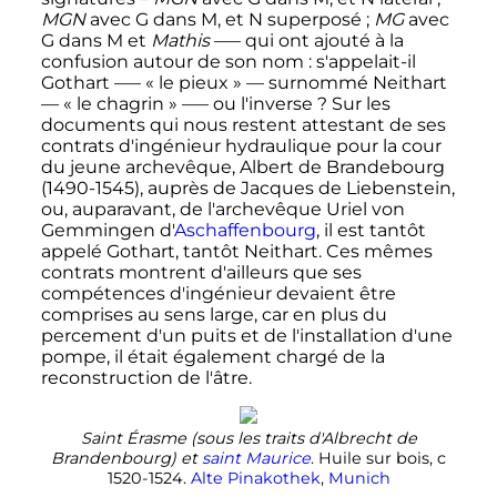
MGN
avec G dans M, et N superposé
;
MG
avec
G dans M et
Mathis
—– qui ont ajouté à la
confusion autour de son nom
: s'appelait-il
Gothart —–
« le pieux »
— surnommé Neithart
—
« le chagrin »
—– ou l'inverse
? Sur les
documents qui nous restent attestant de ses
contrats d'ingénieur hydraulique pour la cour
du jeune archevêque, Albert de Brandebourg
(1490-1545), auprès de Jacques de Liebenstein,
ou, auparavant, de l'archevêque Uriel von
Gemmingen d'
Aschaffenbourg
, il est tantôt
appelé Gothart, tantôt Neithart. Ces mêmes
contrats montrent d'ailleurs que ses
compétences d'ingénieur devaient être
comprises au sens large, car en plus du
percement d'un puits et de l'installation d'une
pompe, il était également chargé de la
reconstruction de l'âtre.
Saint Érasme (sous les traits d'Albrecht de
Brandenbourg) et
saint Maurice
. Huile sur bois, c
1520-1524.
Alte Pinakothek
,
Munich