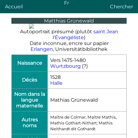
Fr
Accueil
Chercher
Matthias Grünewald
Autoportrait présumé (plutôt
saint Jean
l'Évangéliste
)
Date inconnue, encre sur papier
Erlangen
, Universitätbibliothek
Vers 1475-1480
Naissance
Wurtzbourg
(?)
1528
Décès
Halle
Nom dans la
langue
Mathias Grünewald
maternelle
Maître de Colmar, Maître Mathis,
Autres
Mathis Gothart-Nithart, Mathis
noms
Neithardt dit Gothardt