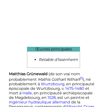
Œuvres principales
Retable d'Issenheim
Matthias Grünewald
(de son vrai nom
[1]
probablement
Mathis Gothart Nithart
), né
probablement à
Wurtzbourg
, en principauté
épiscopale de Wurtzbourg, v.
1475
–
1480
et
mort à
Halle
, en principauté archiépiscopale
de Magdebourg, en
1528
, est un peintre et
ingénieur hydraulique
allemand
de la
Renaissance, contemporain d'
Albrecht Dürer
.