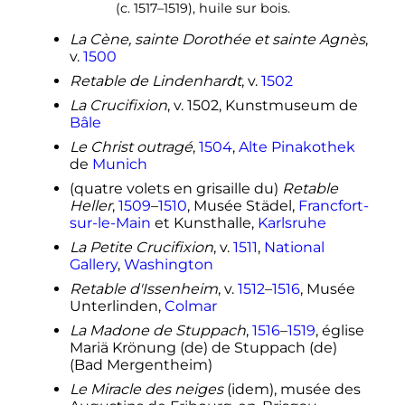
(c. 1517–1519), huile sur bois.
La Cène, sainte Dorothée et sainte Agnès
,
v.
1500
Retable de Lindenhardt
, v.
1502
La Crucifixion
, v. 1502, Kunstmuseum de
Bâle
Le Christ outragé
,
1504
,
Alte Pinakothek
de
Munich
(quatre volets en grisaille du)
Retable
Heller
,
1509
–
1510
, Musée Städel,
Francfort-
sur-le-Main
et Kunsthalle,
Karlsruhe
La Petite Crucifixion
, v.
1511
,
National
Gallery
,
Washington
Retable d'Issenheim
, v.
1512
–
1516
, Musée
Unterlinden,
Colmar
La Madone de Stuppach
,
1516
–
1519
, église
Mariä Krönung
(de)
de Stuppach
(de)
(Bad Mergentheim)
Le Miracle des neiges
(idem), musée des