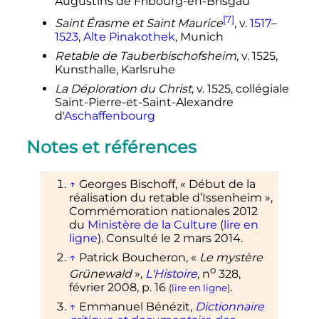
Augustins de Fribourg-en-Brisgau
[7]
Saint Érasme et Saint Maurice
, v.
1517
–
1523
,
Alte Pinakothek
, Munich
Retable de Tauberbischofsheim
, v. 1525,
Kunsthalle, Karlsruhe
La Déploration du Christ
, v. 1525, collégiale
Saint-Pierre-et-Saint-Alexandre
d'
Aschaffenbourg
Notes et références
↑
Georges Bischoff, «
Début de la
réalisation du retable d’Issenheim
»,
Commémoration nationales 2012
du
Ministère de la Culture
(
lire en
ligne
). Consulté le 2 mars 2014.
↑
Patrick
Boucheron
, «
Le mystère
o
Grünewald
»,
L'Histoire
,
n
328,
février 2008
,
p.
16
.
(
lire en ligne
)
↑
Emmanuel
Bénézit
,
Dictionnaire