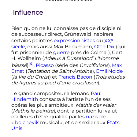
Influence
Bien qu'on ne lui connaisse pas de disciple ni
de successeur direct, Grünewald inspirera
e
certains peintres
expressionnistes
du
XX
siècle
, mais aussi Max Beckmann,
Otto Dix
(qui
fut prisonnier de
guerre
près de Colmar), Gert
H. Wollheim (
Adieux à Düsseldorf
,
L'Homme
[4]
blessé
)
,
Picasso
(série des
Crucifixions
),
Max
Ernst
(
Tentation de Saint-Antoine
),
Emil Nolde
(
la Vie du Christ
) et
Francis Bacon
(
Trois études
de figures au pied d'une crucifixion
).
Le grand compositeur allemand
Paul
Hindemith
consacra à l'artiste l'un de ses
opéras les plus ambitieux,
Mathis der Maler
(
Mathis le peintre
), dont la partition lui valut
d'ailleurs d'être qualifié par les
nazis
de
«
bolchevik
musical
», et de s'exiler aux
États-
Unis
.