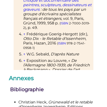
critique et documentaire des
peintres, sculpteurs, dessinateurs et
graveurs
: de tous les pays par un
groupe d'écrivains spécialistes
français et étrangers
,
vol.
9, Paris,
Gründ,
1999
, 958
p.
(
ISBN
2-7000-3019-
,
p.
49
.
2
)
↑
Frédérique Goerig-Hergott (dir.),
Otto Dix - le Retable d'Issenheim
,
Paris, Hazan,
2016
(
ISBN
978-2-7541-
0958-1
)
↑
W.G. Sebald,
D'après Nature
↑
Exposition au Louvre, «
De
l’Allemagne 1800-1939, de Friedrich
à Beckmann
»,
Dossier de l’art
,
o
vol.
Hors série,
n
205,
mars 2013
,
Annexes
p.18
↑
Saint Erasme, saint Maurice
Bibliographie
Christian Heck,
Grünewald et le retable
d’Issenheim
, Ingersheim, Editions