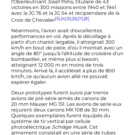
l'Oberleutnant Josef Pöhs, titulaire de 43
victoires en 300 missions entre 1940 et 1941
avec la JG 76 et la JG 54 et récipiendaire de la
[3]
,
[4]
,
[5]
,
[6]
,
[7]
,
[8]
Croix de Chevalier
.
Néanmoins, l'avion avait d'excellentes
performances en vol. Après le décollage à
partir d'un chariot largable, il atteignait
300
km/h
en bout de piste, d'où il montait avec un
angle de
80
°
jusqu'à l'altitude de croisière d'un
bombardier, et même plus si besoin,
atteignant
12 000
m
en moins de trois
minutes. Arrivé là, il accélérait à plus de
800
km/h
, ce qu'aucun avion allié ne pouvait
espérer égaler.
Deux prototypes furent suivis par trente
avions de pré-série armés de canons de
20
mm
Mauser MG 151. Les avions de série eux
reçurent deux canons MK 108 de
30
mm
.
Quelques exemplaires furent équipés du
système de tir vertical par cellule
photoélectrique
Schräge Musik
. Cet
armement consistait en une série de tubes