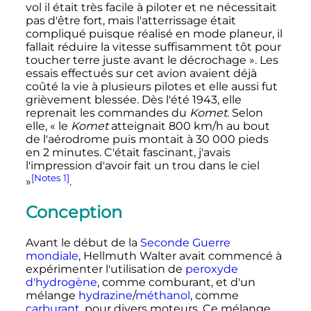
vol il était très facile à piloter et ne nécessitait
pas d'être fort, mais l'atterrissage était
compliqué puisque réalisé en mode planeur, il
fallait réduire la vitesse suffisamment tôt pour
toucher terre juste avant le décrochage »
. Les
essais effectués sur cet avion avaient déjà
coûté la vie à plusieurs pilotes et elle aussi fut
grièvement blessée. Dès l'été 1943, elle
reprenait les commandes du
Komet
. Selon
elle,
« le
Komet
atteignait
800
km/h
au bout
de l'aérodrome puis montait à 30 000 pieds
en 2 minutes. C'était fascinant, j'avais
l'impression d'avoir fait un trou dans le ciel
[Notes 1]
»
.
Conception
Avant le début de la
Seconde Guerre
mondiale
, Hellmuth Walter avait commencé à
expérimenter l'utilisation de
peroxyde
d'hydrogène
, comme comburant, et d'un
mélange
hydrazine
/
méthanol
, comme
carburant
, pour divers moteurs. Ce mélange