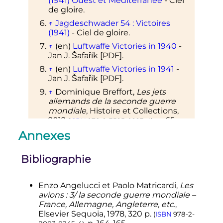
(1941) Ouest et Méditerranée
- Ciel
de gloire.
↑
Jagdeschwader 54
: Victoires
(1941)
- Ciel de gloire.
↑
(en)
Luftwaffe Victories in 1940
-
Jan J. Šafařík
[PDF]
.
↑
(en)
Luftwaffe Victories in 1941
-
Jan J. Šafařík
[PDF]
.
↑
Dominique Breffort,
Les jets
allemands de la seconde guerre
mondiale
, Histoire et Collections,
2012
,
p.
65
.
(
ISBN
978-2-3525-0223-4
)
Annexes
↑
William Green et Gordon
Swanborough,
Le grand livre des
chasseurs
, Éditions de l'Orxois, 1997
Bibliographie
,
p.
383
.
(
ISBN
2-8653-5302-8
)
↑
(en)
«
Capt Eric Brown - Me 163B
Komet par Tex-Hill - Dailymotion
»
Enzo
Angelucci
et Paolo
Matricardi
,
Les
[
vidéo
]
,
Dailymotion
,
7 janvier 2008
avions : 3/ la seconde guerre mondiale –
,
5
min
3
s
.
France, Allemagne, Angleterre, etc.
,
(consulté le
6 octobre 2017
)
Elsevier Sequoia,
1978
, 320
p.
(
ISBN
978-2-