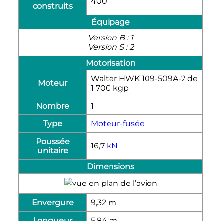
400
construits
Équipage
Version B : 1
Version S : 2
Motorisation
Walter HWK 109-509A-2 de
Moteur
1 700 kgp
Nombre
1
Type
Moteur-fusée
Poussée
16,7
kN
unitaire
Dimensions
Envergure
9,32
m
Longueur
5,84
m