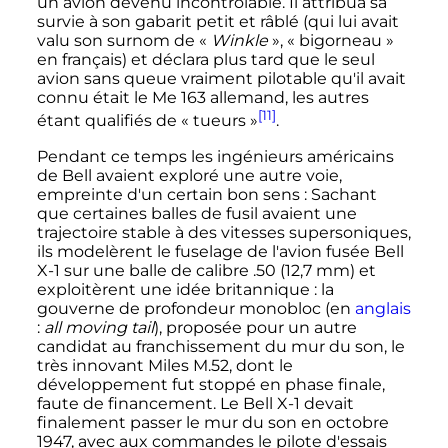
un avion devenu incontrôlable. Il attribua sa
survie à son gabarit petit et râblé (qui lui avait
valu son surnom de «
Winkle
», «
bigorneau
»
en français) et déclara plus tard que le seul
avion sans queue vraiment pilotable qu'il avait
connu était le Me 163 allemand, les autres
[11]
étant qualifiés de «
tueurs
»
.
Pendant ce temps les ingénieurs américains
de Bell avaient exploré une autre voie,
empreinte d'un certain bon sens
: Sachant
que certaines balles de fusil avaient une
trajectoire stable à des vitesses supersoniques,
ils modelèrent le fuselage de l'avion fusée Bell
X-1 sur une balle de calibre .50 (
12,7
mm
) et
exploitèrent une idée britannique
: la
gouverne de profondeur monobloc (en
anglais
:
all moving tail
), proposée pour un autre
candidat au franchissement du mur du son, le
très innovant Miles M.52, dont le
développement fut stoppé en phase finale,
faute de financement. Le Bell X-1 devait
finalement passer le mur du son en
octobre
1947
, avec aux commandes le pilote d'essais