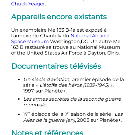
Chuck Yeager
.
Appareils encore existants
Un exemplaire Me 163 B-1a est exposé à
l'annexe de Chantilly du
National Air and
Space Museum
Washington,DC. Un autre Me
163 B restauré se trouve au National Museum
of the United States Air Force à Dayton, Ohio.
Documentaires télévisés
Un siècle d'aviation
, premier épisode de la
série «
L'étoffe des héros (1939-1945)
»,
1997, sur Planète+.
Les armes secrètes de la seconde guerre
mondiale
.
e
e
17
épisode
de la
2
saison
de la série
:
Les
Ailes de la guerre
(en)
, 2008 sur Planète+.
Notes et références