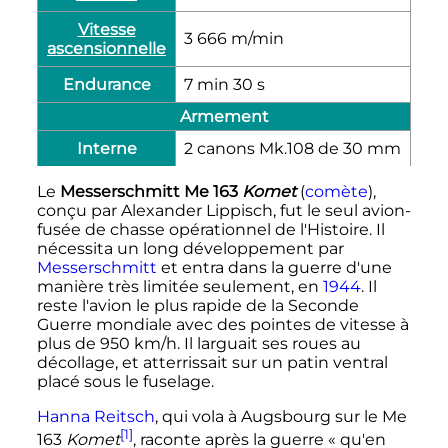
Vitesse
3 666
m/min
ascensionnelle
Endurance
7 min 30 s
Armement
Interne
2
canons
Mk.108 de 30
mm
Le
Messerschmitt Me 163
Komet
(
comète
),
conçu par Alexander Lippisch, fut le seul avion-
fusée de chasse opérationnel de l'Histoire. Il
nécessita un long développement par
Messerschmitt
et entra dans la guerre d'une
manière très limitée seulement, en
1944
. Il
reste l'avion le plus rapide de la Seconde
Guerre mondiale avec des pointes de vitesse à
plus de
950
km/h
. Il larguait ses roues au
décollage, et atterrissait sur un patin ventral
placé sous le fuselage.
Hanna Reitsch
, qui vola à Augsbourg sur le Me
[1]
163
Komet
, raconte après la guerre
« qu'en