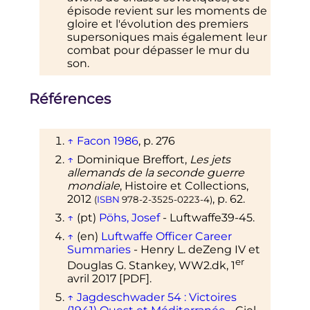
épisode revient sur les moments de
gloire et l'évolution des premiers
supersoniques mais également leur
combat pour dépasser le mur du
son.
Références
↑
Facon 1986
,
p.
276
↑
Dominique Breffort,
Les jets
allemands de la seconde guerre
mondiale
, Histoire et Collections,
2012
,
p.
62
.
(
ISBN
978-2-3525-0223-4
)
↑
(pt)
Pöhs, Josef
- Luftwaffe39-45.
↑
(en)
Luftwaffe Officer Career
Summaries
- Henry L. deZeng IV et
er
Douglas G. Stankey, WW2.dk,
1
avril 2017
[PDF]
.
↑
Jagdeschwader 54
: Victoires