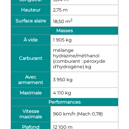
Hauteur
2,75
m
2
Surface alaire
18,50
m
Masses
À vide
1 905
kg
mélange
hydrazine/méthanol
Carburant
(comburant : péroxyde
d'hydrogène)
kg
Avec
3 950
kg
armement
Maximale
4 110
kg
Performances
Vitesse
960
km/h
(
Mach 0,78
)
maximale
Plafond
12 100
m