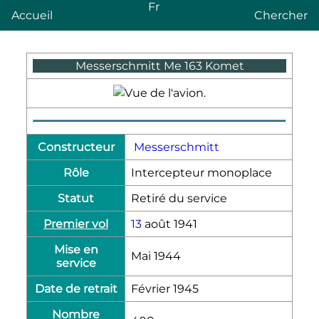
Fr
Accueil
Chercher
Messerschmitt Me 163 Komet
Constructeur
Messerschmitt
Rôle
Intercepteur monoplace
Statut
Retiré du service
Premier vol
13
août 1941
Mise en
Mai 1944
service
Date de retrait
Février 1945
Nombre