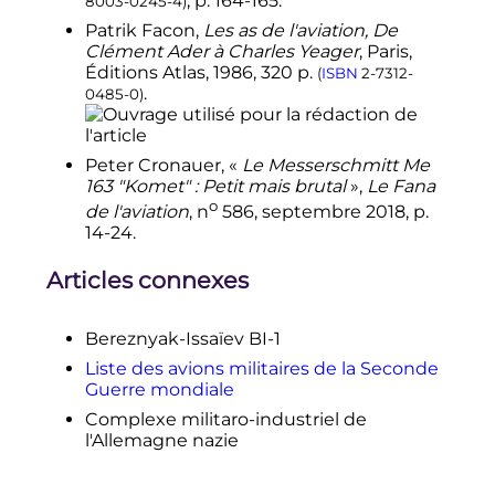
,
p.
164-165
.
8003-0245-4
)
Patrik
Facon
,
Les as de l'aviation, De
Clément Ader à Charles Yeager
, Paris,
Éditions Atlas,
1986
, 320
p.
(
ISBN
2-7312-
.
0485-0
)
Peter Cronauer, «
Le Messerschmitt Me
163 "Komet" : Petit mais brutal
»,
Le Fana
o
de l'aviation
,
n
586,
septembre 2018
,
p.
14-24
.
Articles connexes
Bereznyak-Issaïev BI-1
Liste des avions militaires de la Seconde
Guerre mondiale
Complexe militaro-industriel de
l'Allemagne nazie