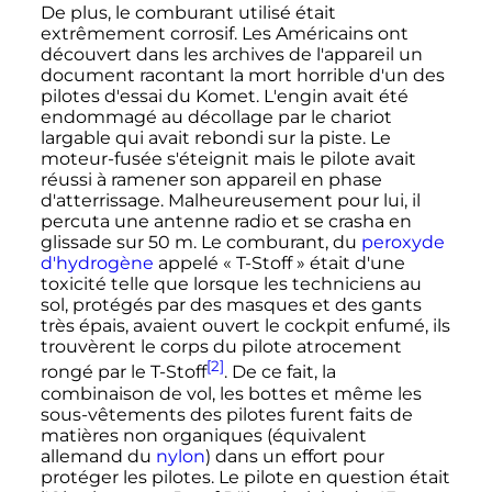
De plus, le comburant utilisé était
extrêmement corrosif. Les Américains ont
découvert dans les archives de l'appareil un
document racontant la mort horrible d'un des
pilotes d'essai du Komet. L'engin avait été
endommagé au décollage par le chariot
largable qui avait rebondi sur la piste. Le
moteur-fusée s'éteignit mais le pilote avait
réussi à ramener son appareil en phase
d'atterrissage. Malheureusement pour lui, il
percuta une antenne radio et se crasha en
glissade sur
50
m
. Le comburant, du
peroxyde
d'hydrogène
appelé
« T-Stoff »
était d'une
toxicité telle que lorsque les techniciens au
sol, protégés par des masques et des gants
très épais, avaient ouvert le cockpit enfumé, ils
trouvèrent le corps du pilote atrocement
[2]
rongé par le T-Stoff
. De ce fait, la
combinaison de vol, les bottes et même les
sous-vêtements des pilotes furent faits de
matières non organiques (équivalent
allemand du
nylon
) dans un effort pour
protéger les pilotes. Le pilote en question était