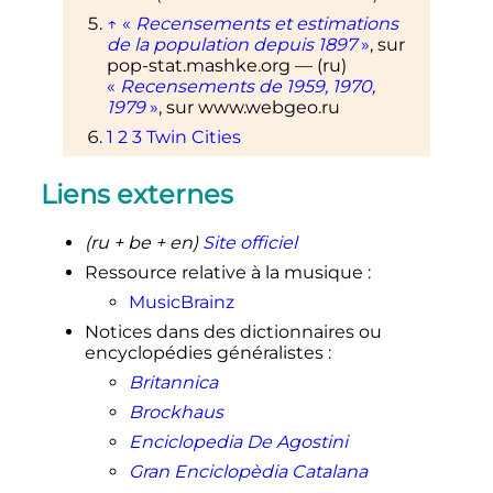
↑
«
Recensements et estimations
de la population depuis 1897
»
, sur
pop-stat.mashke.org
—
(ru)
«
Recensements de 1959, 1970,
1979
»
, sur
www.webgeo.ru
1
2
3
Twin Cities
Liens externes
(ru + be + en)
Site officiel
Ressource relative à la musique
:
MusicBrainz
Notices dans des dictionnaires ou
encyclopédies généralistes
:
Britannica
Brockhaus
Enciclopedia De Agostini
Gran Enciclopèdia Catalana