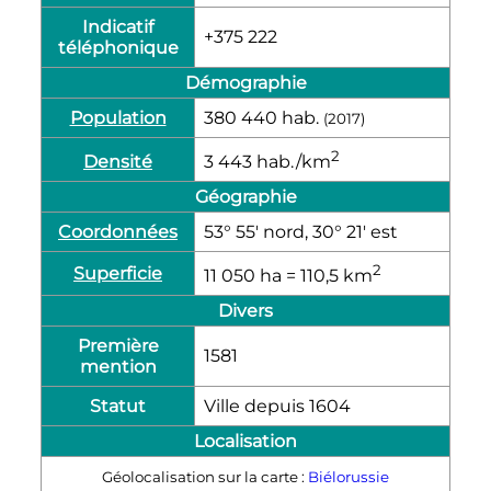
Indicatif
+375 222
téléphonique
Démographie
Population
380 440
hab.
(2017)
2
Densité
3 443
hab./km
Géographie
Coordonnées
53° 55′ nord, 30° 21′ est
2
Superficie
11 050
ha
= 110,5
km
Divers
Première
1581
mention
Statut
Ville depuis 1604
Localisation
Géolocalisation sur la carte :
Biélorussie