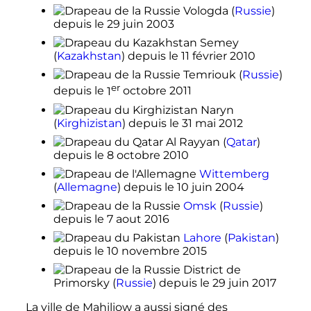
Vologda
(
Russie
)
depuis le
29 juin 2003
Semey
(
Kazakhstan
)
depuis le
11 février 2010
Temriouk
(
Russie
)
er
depuis le
1
octobre 2011
Naryn
(
Kirghizistan
)
depuis le
31 mai 2012
Al Rayyan
(
Qatar
)
depuis le
8 octobre 2010
Wittemberg
(
Allemagne
)
depuis le
10 juin 2004
Omsk
(
Russie
)
depuis le
7 aout 2016
Lahore
(
Pakistan
)
depuis le
10 novembre 2015
District de
Primorsky
(
Russie
)
depuis le
29 juin 2017
La ville de Mahiliow a aussi signé des