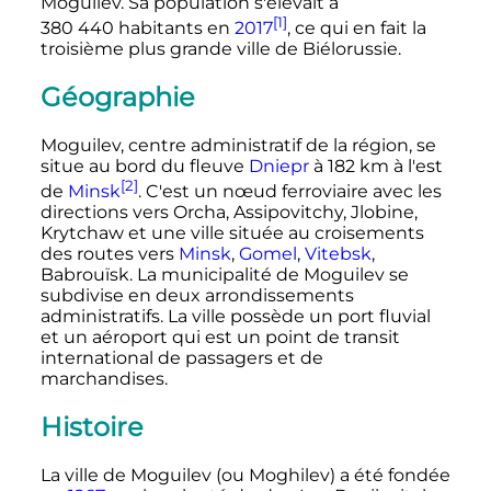
Moguilev. Sa population s'élevait à
[1]
380 440 habitants
en
2017
, ce qui en fait la
troisième plus grande ville de Biélorussie.
Géographie
Moguilev, centre administratif de la région, se
situe au bord du fleuve
Dniepr
à
182
km
à l'est
[2]
de
Minsk
. C'est un nœud ferroviaire avec les
directions vers Orcha, Assipovitchy, Jlobine,
Krytchaw et une ville située au croisements
des routes vers
Minsk
,
Gomel
,
Vitebsk
,
Babrouïsk. La municipalité de Moguilev se
subdivise en deux arrondissements
administratifs. La ville possède un port fluvial
et un aéroport qui est un point de transit
international de passagers et de
marchandises.
Histoire
La ville de Moguilev (ou Moghilev) a été fondée