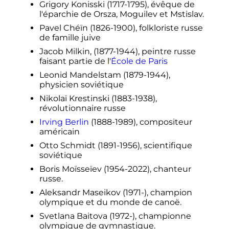
Grigory Konisski (1717-1795), évêque de
l'éparchie de Orsza, Moguilev et Mstislav.
Pavel Chéïn (1826-1900), folkloriste russe
de famille juive
Jacob Milkin, (1877-1944), peintre russe
faisant partie de l'
École de Paris
Leonid Mandelstam (1879-1944),
physicien soviétique
Nikolaï Krestinski (1883-1938),
révolutionnaire russe
Irving Berlin
(1888-1989), compositeur
américain
Otto Schmidt (1891-1956), scientifique
soviétique
Boris Moïsseïev (1954-2022), chanteur
russe.
Aleksandr Maseikov (1971-), champion
olympique et du monde de canoë.
Svetlana Baitova (1972-), championne
olympique de gymnastique.