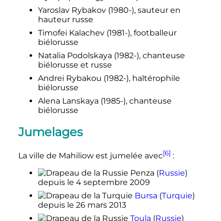
Yaroslav Rybakov (1980-), sauteur en
hauteur russe
Timofei Kalachev (1981-), footballeur
biélorusse
Natalia Podolskaya (1982-), chanteuse
biélorusse et russe
Andrei Rybakou (1982-), haltérophile
biélorusse
Alena Lanskaya (1985-), chanteuse
biélorusse
Jumelages
[6]
La ville de Mahiliow est jumelée avec
:
Penza
(
Russie
)
depuis le
4 septembre 2009
Bursa
(
Turquie
)
depuis le
26 mars 2013
Toula
(
Russie
)