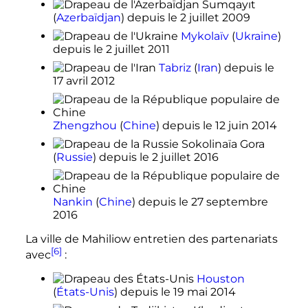
Sumqayıt
(
Azerbaïdjan
)
depuis le
2 juillet 2009
Mykolaïv
(
Ukraine
)
depuis le
2 juillet 2011
Tabriz
(
Iran
)
depuis le
17 avril 2012
Zhengzhou
(
Chine
)
depuis le
12 juin 2014
Sokolinaïa Gora
(
Russie
)
depuis le
2 juillet 2016
Nankin
(
Chine
)
depuis le
27 septembre
2016
La ville de Mahiliow entretien des partenariats
[6]
avec
:
Houston
(
États-Unis
)
depuis le
19 mai 2014