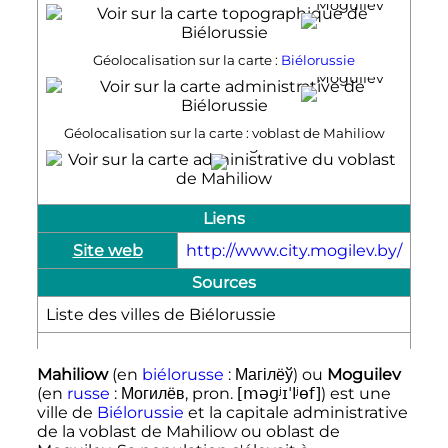
Moguilev
Géolocalisation sur la carte :
Biélorussie
Moguilev
Géolocalisation sur la carte : voblast de Mahiliow
Moguilev
Liens
Site web
http://www.city.mogilev.by/
Sources
Liste des villes de Biélorussie
Mahiliow
(en
biélorusse
:
Магілёў
) ou
Moguilev
(en
russe
:
Могилёв
, pron.
[məɡʲɪˈlʲɵf]
) est une
ville de
Biélorussie
et la capitale administrative
de la voblast de Mahiliow ou oblast de