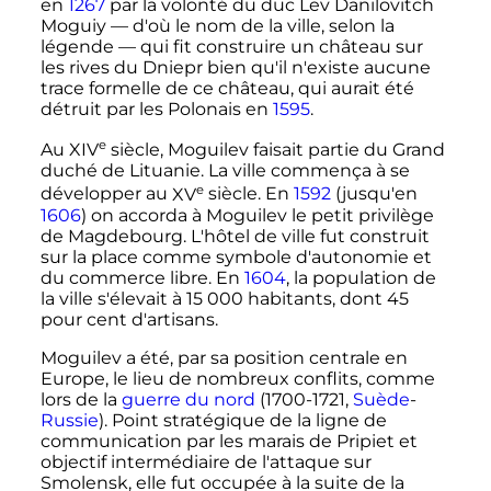
en
1267
par la volonté du duc Lev Danilovitch
Moguiy — d'où le nom de la ville, selon la
légende — qui fit construire un château sur
les rives du Dniepr bien qu'il n'existe aucune
trace formelle de ce château, qui aurait été
détruit par les Polonais en
1595
.
e
Au
XIV
siècle
, Moguilev faisait partie du Grand
duché de Lituanie. La ville commença à se
e
développer au
XV
siècle
. En
1592
(jusqu'en
1606
) on accorda à Moguilev le petit privilège
de Magdebourg. L'hôtel de ville fut construit
sur la place comme symbole d'autonomie et
du commerce libre. En
1604
, la population de
la ville s'élevait à
15 000 habitants
, dont 45
pour cent d'artisans.
Moguilev a été, par sa position centrale en
Europe, le lieu de nombreux conflits, comme
lors de la
guerre du nord
(1700-1721,
Suède
-
Russie
). Point stratégique de la ligne de
communication par les marais de Pripiet et
objectif intermédiaire de l'attaque sur
Smolensk, elle fut occupée à la suite de la