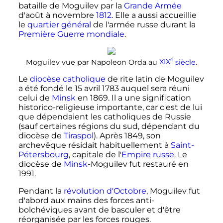
bataille de Moguilev par la
Grande Armée
d'août à novembre
1812
. Elle a aussi accueillie
le
quartier général
de l'armée russe durant la
Première Guerre mondiale
.
e
Moguilev vue par Napoleon Orda au
XIX
siècle
.
Le
diocèse
catholique
de rite latin de Moguilev
a été fondé le
15 avril 1783
auquel sera réuni
celui de
Minsk
en 1869. Il a une signification
historico-religieuse importante, car c'est de lui
que dépendaient les catholiques de Russie
(sauf certaines régions du sud, dépendant du
diocèse de
Tiraspol
). Après 1849, son
archevêque résidait habituellement à
Saint-
Pétersbourg
, capitale de l'
Empire russe
. Le
diocèse de
Minsk
-Moguilev fut restauré en
1991.
Pendant la
révolution d'Octobre
, Moguilev fut
d'abord aux mains des forces anti-
bolchéviques avant de basculer et d'être
réorganisée par les forces rouges.