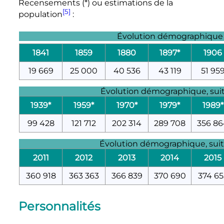
Recensements (*) ou estimations de la
[5]
population
:
Évolution démographique
1841
1859
1880
1897*
1906
19 669
25 000
40 536
43 119
51 95
Évolution démographique, suite
1939*
1959*
1970*
1979*
1989*
99 428
121 712
202 314
289 708
356 8
Évolution démographique, suit
2011
2012
2013
2014
2015
360 918
363 363
366 839
370 690
374 65
Personnalités