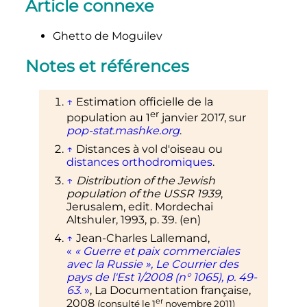
Article connexe
Ghetto de Moguilev
Notes et références
↑
Estimation officielle de la
er
population au
1
janvier 2017, sur
pop-stat.mashke.org
.
↑
Distances à vol d'oiseau ou
distances orthodromiques
.
↑
Distribution of the Jewish
population of the USSR 1939
,
Jerusalem, edit. Mordechai
Altshuler, 1993,
p.
39
.
(en)
↑
Jean-Charles Lallemand,
«
«
Guerre et paix commerciales
avec la Russie
»,
Le Courrier des
pays de l'Est 1/2008
(n° 1065), p. 49-
63.
»
, La Documentation française,
er
2008
(consulté le
1
novembre 2011
)