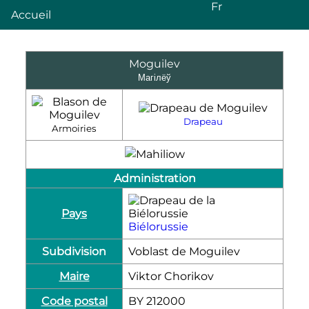
Fr
Accueil
Moguilev
Магілёў
Drapeau
Armoiries
Administration
Pays
Biélorussie
Subdivision
Voblast de Moguilev
Maire
Viktor Chorikov
Code postal
BY 212000