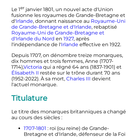
er
Le
1
janvier 1801
, un nouvel acte d'Union
fusionne les royaumes de Grande-Bretagne et
d'
Irlande
, donnant naissance au
Royaume-Uni
de Grande-Bretagne et d'Irlande
, rebaptisé
Royaume-Uni de Grande-Bretagne et
d'Irlande du Nord
en
1927
, après
l'indépendance de l'
Irlande
effective en 1922.
Depuis 1707, on dénombre treize monarques,
dix hommes et trois femmes, Anne (1707-
1714),
Victoria
qui a régné 64 ans (1837-1901) et
Élisabeth II
restée sur le trône durant
70 ans
(1952-2022). À sa mort,
Charles III
devient
l'actuel monarque.
Titulature
Le titre des monarques britanniques a changé
au cours des siècles
:
1707
-
1801
: roi (ou reine) de Grande-
Bretagne et d'Irlande, défenseur de la Foi