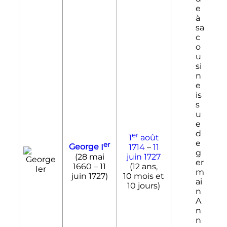
e
à
sa
c
o
u
si
n
e
is
s
u
e
d
er
1
août
e
er
George
I
1714
–
11
g
(
28 mai
juin
1727
er
1660
–
11
(
12 ans,
m
juin 1727
)
10 mois et
ai
10 jours
)
n
A
n
n