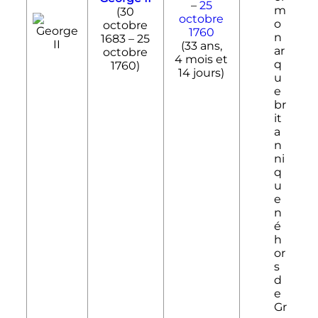
–
25
m
(
30
octobre
o
octobre
1760
n
1683
–
25
(
33 ans,
ar
octobre
4 mois et
q
1760
)
14 jours
)
u
e
br
it
a
n
ni
q
u
e
n
é
h
or
s
d
e
Gr