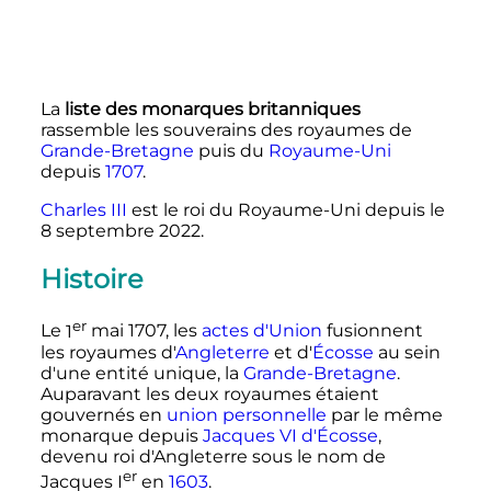
La
liste des monarques britanniques
rassemble les souverains des royaumes de
Grande-Bretagne
puis du
Royaume-Uni
depuis
1707
.
Charles
III
est le roi du Royaume-Uni depuis le
8 septembre 2022
.
Histoire
er
Le
1
mai 1707
, les
actes d'Union
fusionnent
les royaumes d'
Angleterre
et d'
Écosse
au sein
d'une entité unique, la
Grande-Bretagne
.
Auparavant les deux royaumes étaient
gouvernés en
union personnelle
par le même
monarque depuis
Jacques
VI
d'Écosse
,
devenu roi d'Angleterre sous le nom de
er
Jacques
I
en
1603
.