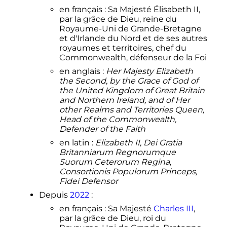
en français
: Sa Majesté Élisabeth II,
par la grâce de Dieu, reine du
Royaume-Uni de Grande-Bretagne
et d'Irlande du Nord et de ses autres
royaumes et territoires, chef du
Commonwealth, défenseur de la Foi
en anglais
:
Her Majesty Elizabeth
the Second, by the Grace of God of
the United Kingdom of Great Britain
and Northern Ireland, and of Her
other Realms and Territories Queen,
Head of the Commonwealth,
Defender of the Faith
en latin
:
Elizabeth II, Dei Gratia
Britanniarum Regnorumque
Suorum Ceterorum Regina,
Consortionis Populorum Princeps,
Fidei Defensor
Depuis
2022
:
en français
: Sa Majesté
Charles
III
,
par la grâce de Dieu, roi du