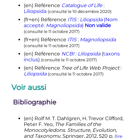
(en)
Référence
Catalogue of Life
:
Liliopsida
(consulté le
10 décembre 2020
)
(fr+en)
Référence
ITIS
:
Liliopsida
(Nom
accepté:
Magnoliopsida
)
Non valide
(consulté le
11 octobre 2017
)
(fr+en)
Référence
ITIS
:
Magnoliopsida
(consulté le
11 octobre 2017
)
(en)
Référence
NCBI
:
Liliopsida
(
taxons
inclus
)
(consulté le
11 octobre 2017
)
(en)
Référence
Tree of Life Web Project
:
Liliopsida
(consulté le
11 octobre 2017
)
Voir aussi
Bibliographie
(en)
Rolf M. T. Dahlgren, H. Trevor Clifford,
Peter F. Yeo,
The Families of the
Monocotyledons. Structure, Evolution,
and Taxonomy
, Springer,
2012
, 520
p.
(
lire