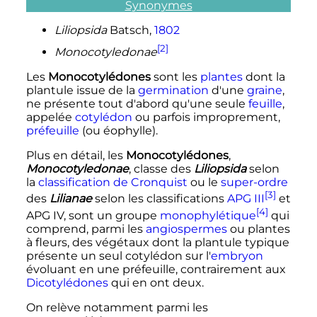
Synonymes
Liliopsida
Batsch,
1802
[2]
Monocotyledonae
Les
Monocotylédones
sont les
plantes
dont la
plantule issue de la
germination
d'une
graine
,
ne présente tout d'abord qu'une seule
feuille
,
appelée
cotylédon
ou parfois improprement,
préfeuille
(ou éophylle).
Plus en détail, les
Monocotylédones
,
Monocotyledonae
, classe des
Liliopsida
selon
la
classification de Cronquist
ou le
super-ordre
[3]
des
Lilianae
selon les classifications
APG III
et
[4]
APG IV, sont un groupe
monophylétique
qui
comprend, parmi les
angiospermes
ou plantes
à fleurs, des végétaux dont la plantule typique
présente un seul cotylédon sur l'
embryon
évoluant en une préfeuille, contrairement aux
Dicotylédones
qui en ont deux.
On relève notamment parmi les