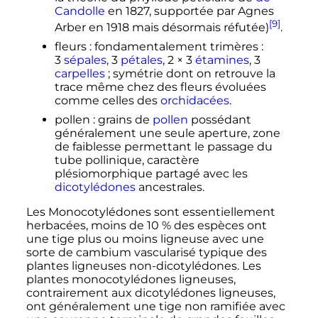
Candolle
en 1827, supportée par Agnes
[9]
Arber en 1918 mais désormais réfutée)
.
fleurs
: fondamentalement trimères
:
3
sépales
, 3
pétales
, 2 × 3
étamines
, 3
carpelles
; symétrie dont on retrouve la
trace même chez des fleurs évoluées
comme celles des
orchidacées
.
pollen
: grains de
pollen
possédant
généralement une seule aperture, zone
de faiblesse permettant le passage du
tube pollinique, caractère
plésiomorphique partagé avec les
dicotylédones
ancestrales.
Les Monocotylédones sont essentiellement
herbacées, moins de 10
% des espèces ont
une tige plus ou moins ligneuse avec une
sorte de cambium vascularisé typique des
plantes ligneuses non-dicotylédones. Les
plantes monocotylédones ligneuses,
contrairement aux dicotylédones ligneuses,
ont généralement une tige non ramifiée avec