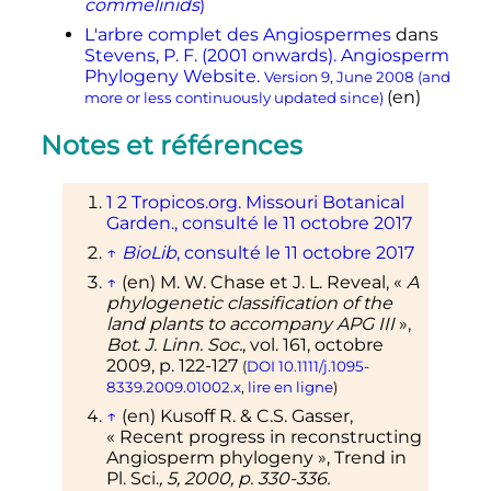
commelinids
)
L'arbre complet des Angiospermes
dans
Stevens, P. F. (2001 onwards). Angiosperm
Phylogeny Website.
Version 9, June 2008 (and
(en)
more or less continuously updated since)
Notes et références
1
2
Tropicos.org. Missouri Botanical
Garden., consulté le 11 octobre 2017
↑
BioLib
, consulté le 11 octobre 2017
↑
(en)
M. W.
Chase
et J. L.
Reveal
,
«
A
phylogenetic classification of the
land plants to accompany APG III
»
,
Bot. J. Linn. Soc.
,
vol.
161,
octobre
2009
,
p.
122-127
(
DOI
10.1111/j.1095-
8339.2009.01002.x
,
lire en ligne
)
↑
(en)
Kusoff R. & C.S. Gasser,
«
Recent progress in reconstructing
Angiosperm phylogeny
», Trend in
Pl. Sci.
, 5, 2000, p. 330-336.