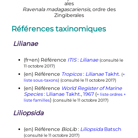
Ravenala madagascariensis
, ordre des
Zingiberales
Références taxinomiques
Lilianae
(fr+en)
Référence
ITIS
:
Lilianae
(consulté le
11 octobre 2017
)
(en)
Référence
Tropicos
:
Lilianae
Takht.
(
+
liste sous-taxons
)
(consulté le
11 octobre 2017
)
(en)
Référence
World Register of Marine
Species
:
Lilianae Takht., 1967
(
+ liste ordres
+
)
liste familles
(consulté le
11 octobre 2017
)
Liliopsida
(en)
Référence
BioLib
:
Liliopsida
Batsch
(consulté le
11 octobre 2017
)