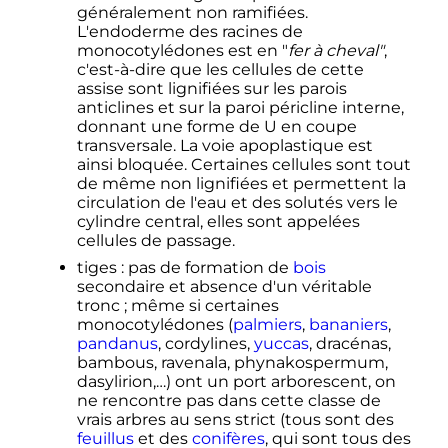
généralement non ramifiées.
L'endoderme des racines de
monocotylédones est en "
fer à cheval"
,
c'est-à-dire que les cellules de cette
assise sont lignifiées sur les parois
anticlines et sur la paroi péricline interne,
donnant une forme de U en coupe
transversale. La voie apoplastique est
ainsi bloquée. Certaines cellules sont tout
de même non lignifiées et permettent la
circulation de l'eau et des solutés vers le
cylindre central, elles sont appelées
cellules de passage.
tiges
: pas de formation de
bois
secondaire et absence d'un véritable
tronc
; même si certaines
monocotylédones (
palmiers
,
bananiers
,
pandanus
, cordylines,
yuccas
, dracénas,
bambous, ravenala, phynakospermum,
dasylirion,…) ont un port arborescent, on
ne rencontre pas dans cette classe de
vrais arbres au sens strict (tous sont des
feuillus
et des
conifères
, qui sont tous des