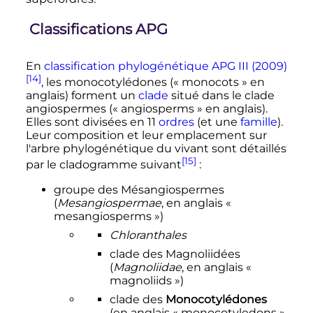
Classifications APG
En
classification phylogénétique APG III (2009)
[14]
, les monocotylédones («
monocots
» en
anglais) forment un
clade
situé dans le clade
angiospermes («
angiosperms
» en anglais).
Elles sont divisées en 11
ordres
(et une
famille
).
Leur composition et leur emplacement sur
l'arbre phylogénétique du vivant sont détaillés
[15]
par le cladogramme suivant
:
groupe des Mésangiospermes
(
Mesangiospermae
, en anglais «
mesangiosperms
»)
Chloranthales
clade des Magnoliidées
(
Magnoliidae
, en anglais «
magnoliids »)
clade des
Monocotylédones
(en anglais «
monocotyledons
»