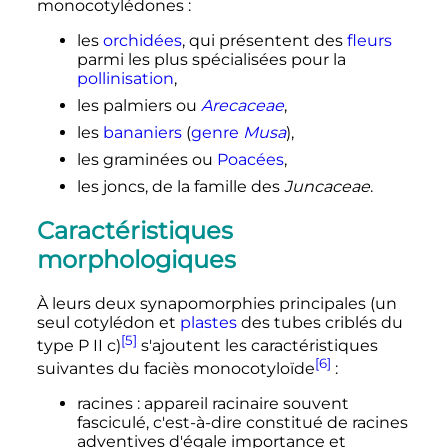
monocotylédones
:
les
orchidées
, qui présentent des
fleurs
parmi les plus spécialisées pour la
pollinisation
,
les palmiers ou
Arecaceae
,
les
bananiers
(
genre
Musa
),
les graminées ou
Poacées
,
les joncs, de la famille des
Juncaceae
.
Caractéristiques
morphologiques
À leurs deux synapomorphies principales (un
seul cotylédon et
plastes
des tubes criblés du
[5]
type P II c)
s'ajoutent les caractéristiques
[6]
suivantes du faciès monocotyloïde
:
racines
: appareil racinaire souvent
fasciculé, c'est-à-dire constitué de racines
adventives d'égale importance et