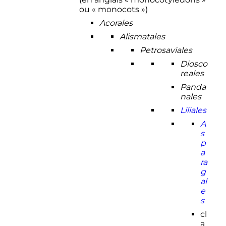
ou «
monocots
»)
Acorales
Alismatales
Petrosaviales
Diosco
reales
Panda
nales
Liliales
A
s
p
a
ra
g
al
e
s
cl
a