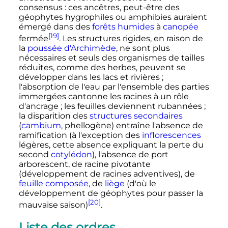
consensus
: ces ancêtres, peut-être des
géophytes hygrophiles ou amphibies auraient
émergé dans des
forêts humides
à
canopée
[19]
fermée
. Les structures rigides, en raison de
la
poussée d'Archimède
, ne sont plus
nécessaires et seuls des organismes de tailles
réduites, comme des herbes, peuvent se
développer dans les lacs et rivières
;
l'absorption de l'eau par l'ensemble des parties
immergées cantonne les racines à un rôle
d'ancrage
; les feuilles deviennent rubannées
;
la disparition des
structures secondaires
(
cambium
, phellogène) entraîne l'absence de
ramification (à l'exception des
inflorescences
légères, cette absence expliquant la perte du
second
cotylédon
), l'absence de port
arborescent, de racine pivotante
(développement de racines adventives), de
feuille composée
, de
liège
(d'où le
développement de géophytes pour passer la
[20]
mauvaise saison)
.
Liste des ordres