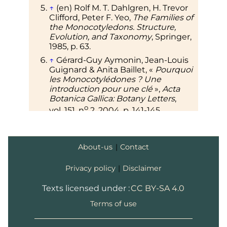
↑
(en)
Rolf M. T. Dahlgren, H. Trevor
Clifford, Peter F. Yeo,
The Families of
the Monocotyledons. Structure,
Evolution, and Taxonomy
, Springer,
1985
,
p.
63
.
↑
Gérard-Guy Aymonin, Jean-Louis
Guignard & Anita Baillet, «
Pourquoi
les Monocotylédones
? Une
introduction pour une clé
»,
Acta
Botanica Gallica: Botany Letters
,
o
vol.
151,
n
2,
2004
,
p.
141-145
.
(
DOI
10.1080/12538078.2004.10516029
)
↑
Roger Prat,
Expérimentation en
biologie et physiologie végétales
,
About-us
|
Contact
éditions Quae,
2007
,
p.
61-62
.
↑
Bryan G. Bowes, James D.
Privacy policy
|
Disclaimer
Mauseth,
Structure des plantes
,
éditions Quae,
2012
,
p.
11
.
(
lire en ligne
)
Texts licensed under :
CC BY-SA 4.0
↑
(en)
Donald Robert Kaplan,
«
The
Terms of use
monocotyledons: their evolution
and comparative biology. VII. The