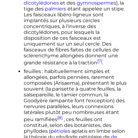
dicotylédones
et des
gymnospermes
), la
tige des
palmiers
étant appelée un stipe.
Les faisceaux libéro-ligneux sont
implantés sur plusieurs cercles
concentriques, à l'inverse des
dicotylédones, pour lesquels la
disposition de ces faisceaux est
uniquement sur un seul cercle. Des
faisceaux de fibres faites de cellules de
sclérenchyme allongées donnent une
[7]
grande résistance à la traction
.
feuilles
: habituellement simples et
allongées, parfois pennées, rarement
composées (Arisaema), présentant le plus
souvent (la parisette à quatre feuilles, la
salsepareille, le tamier commun, la
Goodyère rampante font l'exception) des
nervures parallèles, leurs connexions
latérales plutôt peu nombreuses étant
[8]
peu ramifiées
; ces feuilles ont
constitué, selon des botanistes, des
phyllodes (
pétioles
aplatis en limbe selon
la théorie du phyllode pétiolaire de
de