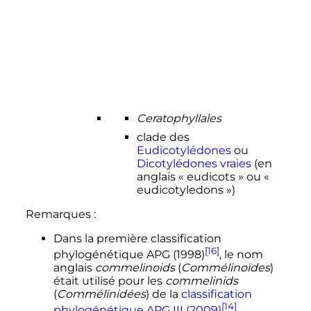
Ceratophyllales
clade des
Eudicotylédones
ou
Dicotylédones vraies
(en
anglais «
eudicots
» ou «
eudicotyledons
»)
Remarques
:
Dans la première classification
[16]
phylogénétique APG (1998)
, le nom
anglais
commelinoids
(
Commélinoïdes
)
était utilisé pour les
commelinids
(
Commélinidées
) de la
classification
[14]
phylogénétique APG III (2009)
.