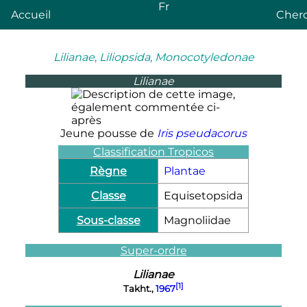
Fr
Accueil
Cher
Lilianae
,
Liliopsida
,
Monocotyledonae
Lilianae
Jeune pousse de
Iris pseudacorus
Classification Tropicos
Règne
Plantae
Classe
Equisetopsida
Sous-classe
Magnoliidae
Super-ordre
Lilianae
[1]
Takht.,
1967