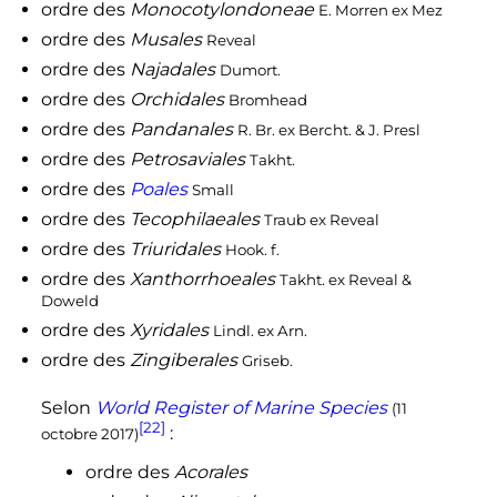
ordre des
Monocotylondoneae
E. Morren ex Mez
ordre des
Musales
Reveal
ordre des
Najadales
Dumort.
ordre des
Orchidales
Bromhead
ordre des
Pandanales
R. Br. ex Bercht. & J. Presl
ordre des
Petrosaviales
Takht.
ordre des
Poales
Small
ordre des
Tecophilaeales
Traub ex Reveal
ordre des
Triuridales
Hook. f.
ordre des
Xanthorrhoeales
Takht. ex Reveal &
Doweld
ordre des
Xyridales
Lindl. ex Arn.
ordre des
Zingiberales
Griseb.
Selon
World Register of Marine Species
(11
[22]
:
octobre 2017)
ordre des
Acorales