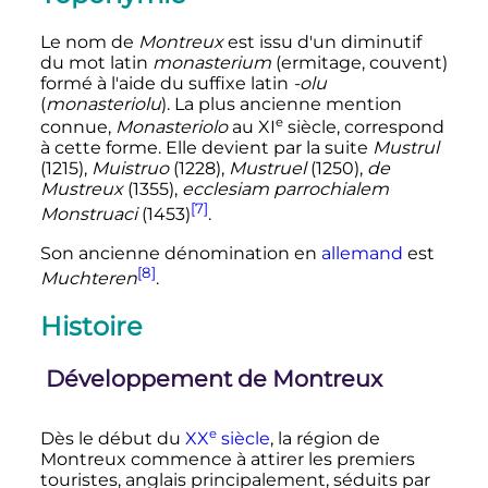
Le nom de
Montreux
est issu d'un diminutif
du mot latin
monasterium
(ermitage, couvent)
formé à l'aide du suffixe latin
-olu
(
monasteriolu
). La plus ancienne mention
e
connue,
Monasteriolo
au
XI
siècle
, correspond
à cette forme. Elle devient par la suite
Mustrul
(1215),
Muistruo
(1228),
Mustruel
(1250),
de
Mustreux
(1355),
ecclesiam parrochialem
[7]
Monstruaci
(1453)
.
Son ancienne dénomination en
allemand
est
[8]
Muchteren
.
Histoire
Développement de Montreux
e
Dès le début du
XX
siècle
, la région de
Montreux commence à attirer les premiers
touristes, anglais principalement, séduits par