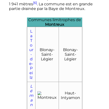
[6]
1 941 mètres
. La commune est en grande
partie drainée par la Baye de Montreux.
Communes limitrophes de
Montreux
L
a
T
o
ur
Blonay-
Blonay-
-
Saint-
Saint-
d
Légier
Légier
e-
P
ei
lz
L
é
Haut-
m
Intyamon
a
n