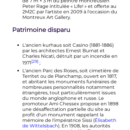
de 7 m × 3
m
du peintre montreusien
Peter Rage intitulée « Life! » et offerte au
2M2C par l'artiste en 2009 à l'occasion du
Montreux Art Gallery
.
Patrimoine disparu
L'ancien kurhaus soit Casino (1881-1886)
par les architectes Ernest Burnat et
Charles Nicati, détruit par un incendie en
[29]
1971
;
L'ancien Parc des Roses, soit cimetière de
Territet ou de Planchamp, ouvert en 1817,
et abritant les monuments funéraires de
nombreuses personnalités notamment
étrangères, tout particulièrement issues
du monde anglophone et russe. Le
promoteur Ami Chessex propose en 1898
une désaffectation partielle du site au
profit d'un monument rappelant la
mémoire de l'impératrice Sissi (
Élisabeth
de Wittelsbach
). En 1908, les autorités