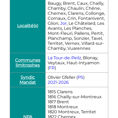
Baugy, Brent, Caux, Chailly,
Chamby, Chaulin, Chêne,
Chernex, Clarens, Collonge,
Cornaux, Crin, Fontanivent,
Glion,
Jor
, Le Châtelard, Les
Localité(s)
Avants, Les Planches,
Mont-Fleuri, Pallens, Pertit,
Planchamp, Sonzier, Tavel,
Territet, Vernex, Villard-sur-
Chamby, Vuarennes
La Tour-de-Peilz
, Blonay,
Communes
Veytaux, Haut-Intyamon
limitrophes
(
FR
)
Syndic
Olivier Gfeller (
PS
)
Mandat
2021
-
2026
1815 Clarens
1816 Chailly-sur-Montreux
1817 Brent
1818 Montreux
1820 Montreux, Territet
NPA
1822 Chernex