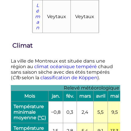
L
é
m
Veytaux
Veytaux
a
n
Climat
La ville de Montreux est située dans une
région au
climat océanique tempéré
chaud
sans saison sèche avec des étés tempérés
(
Cfb
selon la
classification de Köppen
).
Relevé météorologique de M
Mois
jan.
fév.
mars
avril
mai
jui
Température
minimale
−0,8
0,3
2,4
5,5
9,5
12,
moyenne (
°C
)
Température
1,5
2,8
5,4
9,1
13,3
16,