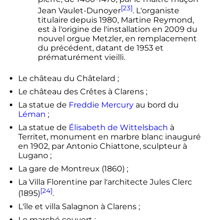
[23]
Jean Vaulet-Dunoyer
.
L'organiste
titulaire depuis 1980, Martine Reymond,
est à l'origine de l'installation en 2009 du
nouvel orgue Metzler, en remplacement
du précédent, datant de 1953 et
prématurément vieilli
.
Le château du Châtelard ;
Le château des Crêtes à Clarens ;
La statue de
Freddie Mercury
au bord du
Léman
;
La statue de
Élisabeth de Wittelsbach
à
Territet, monument en marbre blanc inauguré
en 1902, par Antonio Chiattone, sculpteur à
Lugano ;
La gare de Montreux (1860) ;
La Villa Florentine par l'architecte Jules Clerc
[24]
(1895)
.
L'île et villa Salagnon à Clarens ;
Le marché couvert ;