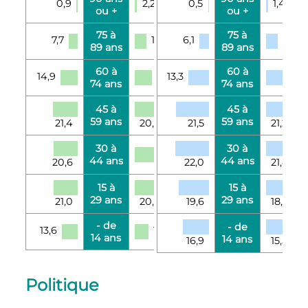
0,9
2,2
0,5
1,4
ou +
ou +
75 à
75 à
7,7
10,6
6,1
8,2
89 ans
89 ans
60 à
60 à
14,9
15,8
13,3
14,
74 ans
74 ans
45 à
45 à
59 ans
59 ans
21,4
20,1
21,5
21,2
30 à
30 à
18,2
44 ans
44 ans
20,6
22,0
21,4
15 à
15 à
29 ans
29 ans
21,0
20,4
19,6
18,0
- de
- de
13,6
12,7
14 ans
14 ans
16,9
15,5
Politique