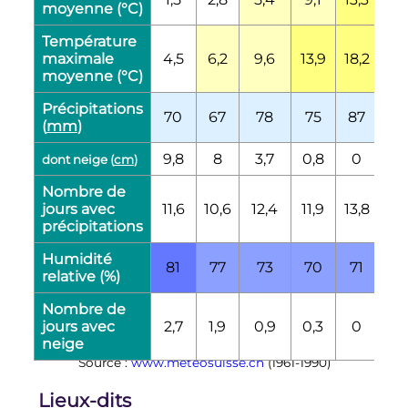
moyenne (°C)
Température
maximale
4,5
6,2
9,6
13,9
18,2
21,
moyenne (°C)
Précipitations
70
67
78
75
87
111
(
mm
)
9,8
8
3,7
0,8
0
0
dont neige (
cm
)
Nombre de
jours avec
11,6
10,6
12,4
11,9
13,8
13,
précipitations
Humidité
81
77
73
70
71
71
relative (%)
Nombre de
jours avec
2,7
1,9
0,9
0,3
0
0
neige
Source :
www.meteosuisse.ch
(1961-1990)
Lieux-dits