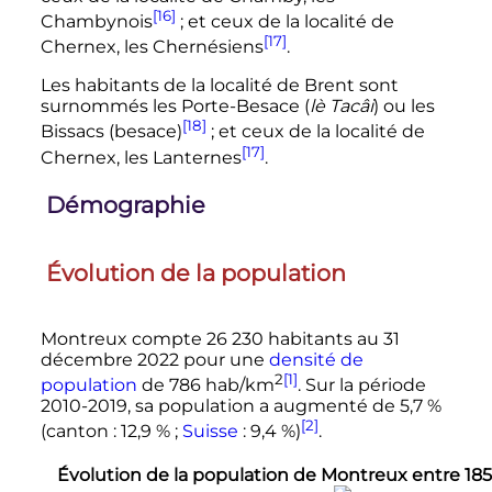
[16]
Chambynois
; et ceux de la localité de
[17]
Chernex, les Chernésiens
.
Les habitants de la localité de Brent sont
surnommés les Porte-Besace (
lè Tacâi
) ou les
[18]
Bissacs (besace)
; et ceux de la localité de
[17]
Chernex, les Lanternes
.
Démographie
Évolution de la population
Montreux compte 26 230 habitants au 31
décembre 2022 pour une
densité de
2
[1]
population
de 786
hab/km
. Sur la période
2010-2019, sa population a augmenté de 5,7
%
[2]
(canton : 12,9
%
;
Suisse
: 9,4
%
)
.
Évolution de la population de Montreux entre 18