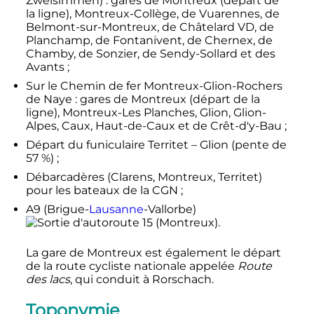
Zweisimmen) : gares de Montreux (départ de
la ligne), Montreux-Collège, de Vuarennes, de
Belmont-sur-Montreux, de Châtelard VD, de
Planchamp, de Fontanivent, de Chernex, de
Chamby, de Sonzier, de Sendy-Sollard et des
Avants ;
Sur le Chemin de fer Montreux-Glion-Rochers
de Naye : gares de Montreux (départ de la
ligne), Montreux-Les Planches, Glion, Glion-
Alpes, Caux, Haut-de-Caux et de Crêt-d'y-Bau ;
Départ du funiculaire Territet – Glion (pente de
57
%) ;
Débarcadères (Clarens, Montreux, Territet)
pour les bateaux de la CGN ;
A9 (Brigue-
Lausanne
-Vallorbe)
15 (Montreux).
La gare de Montreux est également le départ
de la route cycliste nationale appelée
Route
des lacs
, qui conduit à Rorschach.
Toponymie