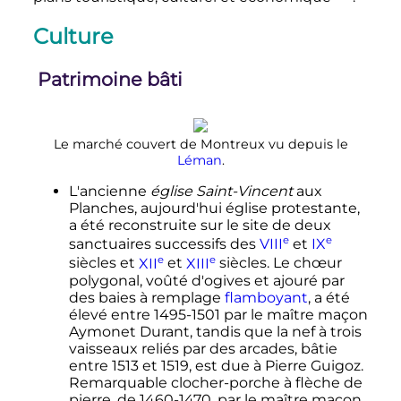
Culture
Patrimoine bâti
Le marché couvert de Montreux vu depuis le
Léman
.
L'ancienne
église Saint-Vincent
aux
Planches, aujourd'hui église protestante,
a été reconstruite sur le site de deux
e
e
sanctuaires successifs des
VIII
et
IX
e
e
siècles
et
XII
et
XIII
siècles
. Le chœur
polygonal, voûté d'ogives et ajouré par
des baies à remplage
flamboyant
, a été
élevé entre 1495-1501 par le maître maçon
Aymonet Durant, tandis que la nef à trois
vaisseaux reliés par des arcades, bâtie
entre 1513 et 1519, est due à Pierre Guigoz.
Remarquable clocher-porche à flèche de
pierre, de 1460-1470, par le maître maçon