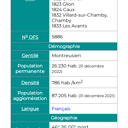
1823 Glion
1824 Caux
1832 Villard-sur-Chamby,
Chamby
1833 Les Avants
o
5886
N
OFS
Démographie
Gentilé
Montreusien
Population
26 230
hab.
(
31 décembre
permanente
2022
)
2
Densité
786
hab./km
Population
87 205
hab.
(
31 décembre 2021
)
agglomération
Langue
Français
Géographie
46° 26′ 00″ nord,