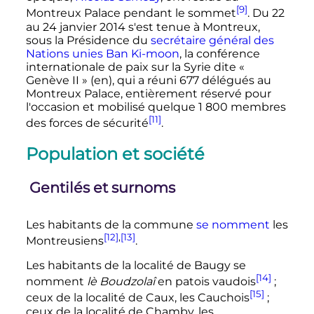
[9]
Montreux Palace pendant le sommet
. Du 22
au
24 janvier 2014
s'est tenue à Montreux,
sous la Présidence du
secrétaire général des
Nations unies
Ban Ki-moon
, la conférence
internationale de paix sur la Syrie dite «
Genève II »
(en)
, qui a réuni
677 délégués
au
Montreux Palace, entièrement réservé pour
l'occasion et mobilisé quelque
1 800 membres
[11]
des forces de sécurité
.
Population et société
Gentilés et surnoms
Les habitants de la commune
se nomment
les
[12]
,
[13]
Montreusiens
.
Les habitants de la localité de Baugy se
[14]
nomment
lè Boudzolaî
en patois vaudois
;
[15]
ceux de la localité de Caux, les Cauchois
;
ceux de la localité de Chamby, les