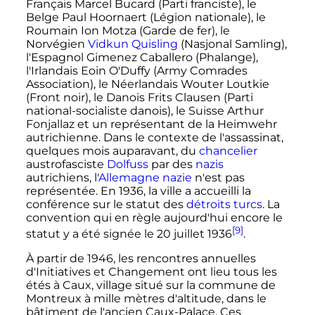
Français Marcel Bucard (Parti franciste), le
Belge Paul Hoornaert (Légion nationale), le
Roumain Ion Motza (Garde de fer), le
Norvégien
Vidkun Quisling
(Nasjonal Samling),
l'Espagnol Gimenez Caballero (Phalange),
l'Irlandais Eoin O'Duffy (Army Comrades
Association), le Néerlandais Wouter Loutkie
(Front noir), le Danois Frits Clausen (Parti
national-socialiste danois), le Suisse Arthur
Fonjallaz et un représentant de la Heimwehr
autrichienne. Dans le contexte de l'assassinat,
quelques mois auparavant, du
chancelier
austrofasciste
Dolfuss
par des
nazis
autrichiens, l'
Allemagne nazie
n'est pas
représentée. En 1936, la ville a accueilli la
conférence sur le statut des
détroits
turcs
. La
convention qui en règle aujourd'hui encore le
[9]
statut y a été signée le
20 juillet 1936
.
À partir de 1946, les rencontres annuelles
d'Initiatives et Changement ont lieu tous les
étés à Caux, village situé sur la commune de
Montreux à mille mètres d'altitude, dans le
bâtiment de l'ancien Caux-Palace. Ces