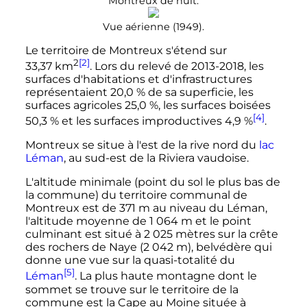
Montreux de nuit.
Vue aérienne (1949).
Le territoire de Montreux s'étend sur
2
[2]
33,37
km
. Lors du relevé de
2013-2018
, les
surfaces d'habitations et d'infrastructures
représentaient
20,0 %
de sa superficie, les
surfaces agricoles
25,0 %
, les surfaces boisées
[4]
50,3 %
et les surfaces improductives
4,9 %
.
Montreux se situe à l'est de la rive nord du
lac
Léman
, au sud-est de la Riviera vaudoise.
L'altitude minimale (point du sol le plus bas de
la commune) du territoire communal de
Montreux est de
371
m
au niveau du Léman,
l'altitude moyenne de
1 064
m
et le point
culminant est situé à
2 025 mètres
sur la crête
des rochers de Naye (
2 042
m
), belvédère qui
donne une vue sur la quasi-totalité du
[5]
Léman
. La plus haute montagne dont le
sommet se trouve sur le territoire de la
commune est la Cape au Moine située à