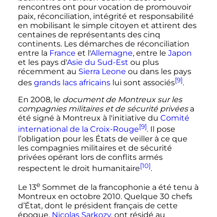
rencontres ont pour vocation de promouvoir
paix, réconciliation, intégrité et responsabilité
en mobilisant le simple citoyen et attirent des
centaines de représentants des cinq
continents. Les démarches de réconciliation
entre la
France
et l'
Allemagne
, entre le
Japon
et les pays d'
Asie du Sud-Est
ou plus
récemment au
Sierra Leone
ou dans les pays
[9]
des
grands lacs africains
lui sont associés
.
En 2008, le
document de Montreux sur les
compagnies militaires et de sécurité privées
a
été signé à Montreux à l'initiative du
Comité
[9]
international de la Croix-Rouge
. Il pose
l’obligation pour les États de veiller à ce que
les compagnies militaires et de sécurité
privées opérant lors de conflits armés
[10]
respectent le droit humanitaire
.
e
Le
13
Sommet de la francophonie a été tenu à
Montreux en
octobre 2010
. Quelque
30 chefs
d’État, dont le président français de cette
époque,
Nicolas Sarkozy
, ont résidé au