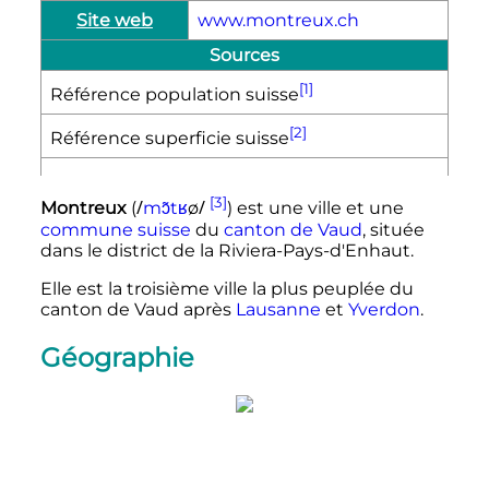
Site web
www.montreux.ch
Sources
[1]
Référence population suisse
[2]
Référence superficie suisse
[3]
/
/
Montreux
(
m
ɔ̃
t
ʁ
ø
) est une ville et une
commune
suisse
du
canton de Vaud
, située
dans le district de la Riviera-Pays-d'Enhaut.
Elle est la troisième ville la plus peuplée du
canton de Vaud après
Lausanne
et
Yverdon
.
Géographie