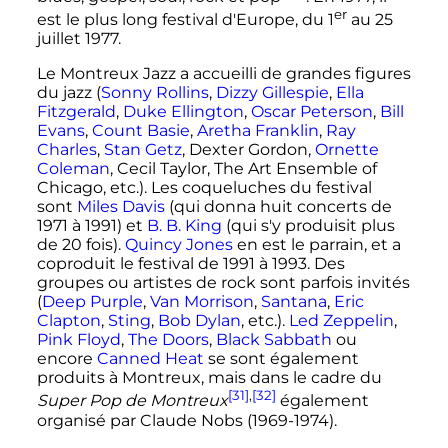
er
est le plus long festival d'Europe, du
1
au
25
juillet 1977
.
Le Montreux Jazz a accueilli de grandes figures
du jazz (
Sonny Rollins
,
Dizzy Gillespie
,
Ella
Fitzgerald
,
Duke Ellington
,
Oscar Peterson
,
Bill
Evans
,
Count Basie
,
Aretha Franklin
,
Ray
Charles
,
Stan Getz
, Dexter Gordon,
Ornette
Coleman
, Cecil Taylor, The Art Ensemble of
Chicago
,
etc.
). Les coqueluches du festival
sont
Miles Davis
(qui donna huit concerts de
1971 à 1991) et
B. B. King
(qui s'y produisit plus
de
20 fois
).
Quincy Jones
en est le parrain, et a
coproduit le festival de 1991 à 1993. Des
groupes ou artistes de rock sont parfois invités
(
Deep Purple
,
Van Morrison
,
Santana
,
Eric
Clapton
,
Sting
,
Bob Dylan
,
etc.
).
Led Zeppelin
,
Pink Floyd
,
The Doors
,
Black Sabbath
ou
encore
Canned Heat
se sont également
produits à Montreux, mais dans le cadre du
[31]
,
[32]
Super Pop de Montreux
également
organisé par Claude Nobs (1969-1974).