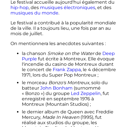
Le festival accueille aujourd'hui également du
hip-hop
, des
musiques électroniques
, et des
musiques du monde
.
Le festival a contribué à la popularité mondiale
de la ville. Il a toujours lieu, une fois par an au
mois de juillet.
On mentionnera les anecdotes suivantes
:
la chanson
Smoke on the Water
de
Deep
Purple
fut écrite à Montreux. Elle évoque
l'incendie du casino de Montreux durant
le concert de
Frank Zappa
, le
4 décembre
1971
, lors du Super Pop Montreux
;
le morceau
Bonzo's Montreux
, solo du
batteur
John Bonham
(surnommé
«
Bonzo
») du groupe
Led Zeppelin
, fut
enregistré en
septembre 1976
à
Montreux (Mountain Studios)
;
le dernier album de Queen avec Freddie
Mercury,
Made In Heaven
(1995), fut
réalisé aux studios du groupe, les