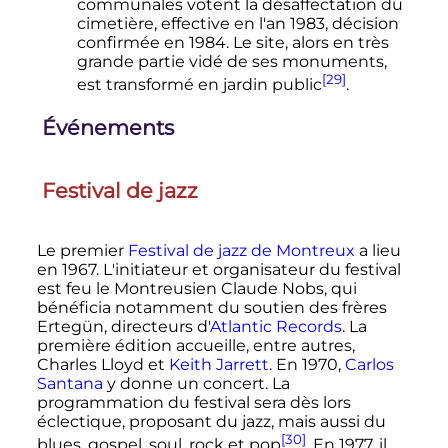
communales votent la désaffectation du
cimetière, effective en l'an 1983, décision
confirmée en 1984. Le site, alors en très
grande partie vidé de ses monuments,
[29]
est transformé en jardin public
.
Événements
Festival de jazz
Le premier
Festival de jazz de Montreux
a lieu
en 1967. L'initiateur et organisateur du festival
est feu le Montreusien Claude Nobs, qui
bénéficia notamment du soutien des frères
Ertegün, directeurs d'
Atlantic Records
. La
première édition accueille, entre autres,
Charles Lloyd et
Keith Jarrett
. En 1970,
Carlos
Santana
y donne un concert. La
programmation du festival sera dès lors
éclectique, proposant du jazz, mais aussi du
[30]
blues, gospel, soul, rock et pop
. En 1977, il