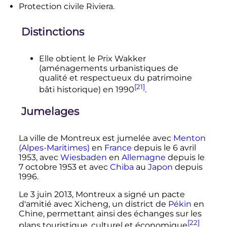
Protection civile Riviera.
Distinctions
Elle obtient le Prix Wakker
(aménagements urbanistiques de
qualité et respectueux du patrimoine
[21]
bâti historique) en 1990
.
Jumelages
La ville de Montreux est jumelée avec
Menton
(Alpes-Maritimes)
en
France
depuis le
6 avril
1953
, avec
Wiesbaden
en
Allemagne
depuis le
7 octobre 1953
et avec
Chiba
au
Japon
depuis
1996
.
Le
3 juin 2013
, Montreux a signé un pacte
d'amitié avec Xicheng, un district de
Pékin
en
Chine, permettant ainsi des échanges sur les
[22]
plans touristique, culturel et économique
.