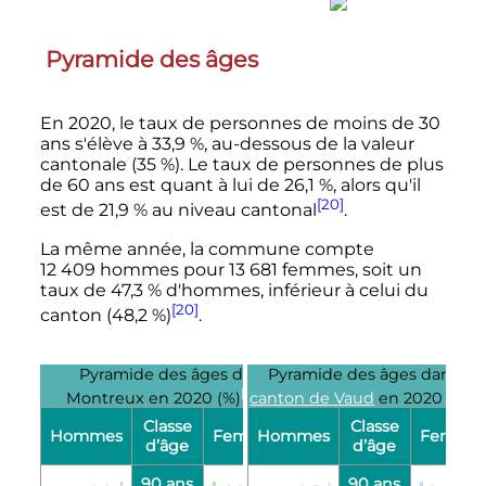
Pyramide des âges
En 2020, le taux de personnes de moins de
30
ans
s'élève à 33,9 %, au-dessous de la valeur
cantonale (35 %). Le taux de personnes de plus
de
60 ans
est quant à lui de 26,1 %, alors qu'il
[20]
est de 21,9 % au niveau cantonal
.
La même année, la commune compte
12 409 hommes pour 13 681 femmes, soit un
taux de 47,3 % d'hommes, inférieur à celui du
[20]
canton (48,2 %)
.
Pyramide des âges de
Pyramide des âges dans le
[20]
[2
Montreux en 2020 (%)
canton de Vaud
en 2020 (%)
Classe
Classe
Hommes
Femmes
Hommes
Femme
d’âge
d’âge
90 ans
90 ans