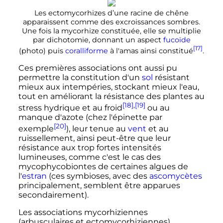
Les ectomycorhizes d’une racine de chêne
apparaissent comme des excroissances sombres.
Une fois la mycorhize constituée, elle se multiplie
par dichotomie, donnant un aspect
fucoïde
[17]
(photo) puis
coralliforme
à l'amas ainsi constitué
.
Ces premières associations ont aussi pu
permettre la constitution d'un
sol
résistant
mieux aux intempéries, stockant mieux l'eau,
tout en améliorant la résistance des plantes au
[18]
,
[19]
stress hydrique et au froid
ou au
manque d'azote (chez l'épinette par
[20]
exemple
), leur tenue au
vent
et au
ruissellement, ainsi peut-être que leur
résistance aux trop fortes intensités
lumineuses, comme c'est le cas des
mycophycobiontes de certaines algues de
l'
estran
(ces symbioses, avec des
ascomycètes
principalement, semblent être apparues
secondairement).
Les associations mycorhiziennes
(arbusculaires et ectomycorhiziennes)