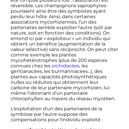
été rompue plusieurs fois
: l'association est
réversible. Les champignons saprophytes
pourraient ainsi être des symbiotes ayant
perdu leur hôte. Ainsi, dans certaines
associations mycorhiziennes, l’un des
partenaires semble exploiter l'autre (soit par
nature, soit en fonction des conditions). On
entend ici par «
exploiteur
» un individu qui
obtient un bénéfice (augmentation de la
valeur sélective) sans réciprocité. On peut citer
comme exemple les plantes
mycohétérotrophes (plus de 200 espèces
connues chez les
orchidacées
, les
gentianacées, les burmanniacées…), des
plantes aux capacités photosynthétiques
nulles ou réduites qui obtiennent leur
carbone de leur partenaire mycorhizien, lui-
même l'obtenant d’un partenaire
chlorophyllien au-travers du réseau mycélien.
L'exploitation d'un des partenaires de la
symbiose par l'autre suppose des
compensations pour l'individu exploité
: