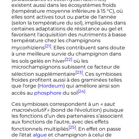
existent aussi dans les écosystèmes froids
(température moyenne inférieure à 15
°C), où
elles sont actives tout ou partie de l'année
(selon la température du sol), impliquées dans
certaines adaptations de résistance au gel et
favorisent l'acquisition des nutriments à basse
température chez les champignons
[21]
mycorhiziens
. Elles contribuent sans doute
à une meilleure survie du champignon dans
[22]
les sols gelés en hiver
où les
microchampignons subissent ce facteur de
[23]
sélection supplémentaire
. Ces symbioses
froides profitent aussi à des graminées telles
que l'orge (
Hordeum
) qui améliore ainsi son
[24]
accès au
phosphore
du sol
Ces symbioses correspondent à un
«
saut
macroévolutif
»
(bond de l'évolution) puisque
les fonctions d’un des partenaires s’associent
aux fonctions de l’autre, avec des effets
[25]
fonctionnels multipliés
. En effet on passe
de l’état
algue
et champignon à celui de