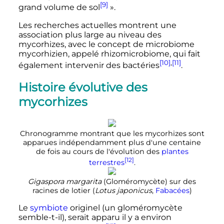
[9]
grand volume de sol
».
Les recherches actuelles montrent une
association plus large au niveau des
mycorhizes, avec le concept de microbiome
mycorhizien, appelé rhizomicrobiome, qui fait
[10]
,
[11]
également intervenir des bactéries
.
Histoire évolutive des
mycorhizes
Chronogramme montrant que les mycorhizes sont
apparues indépendamment plus d'une centaine
de fois au cours de l'évolution des
plantes
[12]
terrestres
.
Gigaspora margarita
(Gloméromycète) sur des
racines de lotier (
Lotus japonicus
,
Fabacées
)
Le
symbiote
originel (un gloméromycète
semble-t-il), serait apparu il y a environ