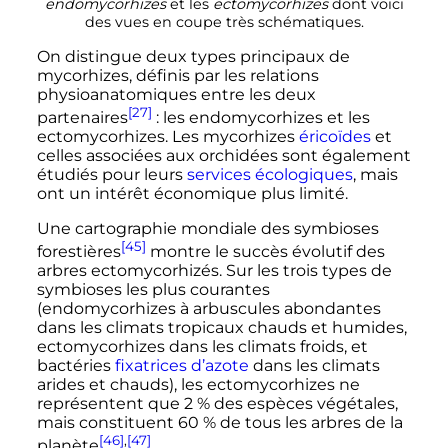
endomycorhizes
et les
ectomycorhizes
dont voici
des vues en coupe très schématiques.
On distingue deux types principaux de
mycorhizes, définis par les relations
physioanatomiques entre les deux
[27]
partenaires
: les endomycorhizes et les
ectomycorhizes. Les mycorhizes
éricoïdes
et
celles associées aux orchidées sont également
étudiés pour leurs
services écologiques
, mais
ont un intérêt économique plus limité.
Une cartographie mondiale des symbioses
[45]
forestières
montre le succès évolutif des
arbres ectomycorhizés. Sur les trois types de
symbioses les plus courantes
(endomycorhizes à arbuscules abondantes
dans les climats tropicaux chauds et humides,
ectomycorhizes dans les climats froids, et
bactéries
fixatrices d’azote
dans les climats
arides et chauds), les ectomycorhizes ne
représentent que 2
% des espèces végétales,
mais constituent 60
% de tous les arbres de la
[46]
,
[47]
planète
.