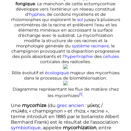
fongique
. Le manchon de cette ectomycorhize
développe vers l'extérieur un réseau constitué
d'
hyphes
, de cordons mycéliens et de
rhizomorphes qui explorent le
sol
jusqu'à plusieurs
centimètres de la racine et prélèvent l'eau et les
éléments minéraux en accroissant la surface
d'échange avec le substrat. La mycorhization
modifie la structure de ces racines et la
morphologie générale du
système racinaire
, le
champignon provoquant la disparition progressive
des poils absorbants et l'
hypertrophie
des
cellules
corticales des radicelles.
Rôle évolutif et
écologique
majeur des mycorhizes
dans le processus de biométéorisation.
Diagramme représentant les flux de matière chez
[1]
les mycorhizes
.
Une
mycorhize
(du
grec ancien
:
μύκης
/
múkēs
, «
champignon
» et
rhiza
, «
racine
»,
terme introduit en 1885 par le botaniste Albert
Bernhard Frank) est le résultat de l'association
symbiotique
, appelée
mycorhization
, entre