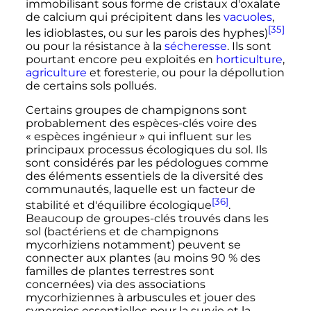
immobilisant sous forme de cristaux d'oxalate
de calcium qui précipitent dans les
vacuoles
,
[35]
les idioblastes, ou sur les parois des hyphes)
ou pour la résistance à la
sécheresse
. Ils sont
pourtant encore peu exploités en
horticulture
,
agriculture
et foresterie, ou pour la dépollution
de certains sols pollués.
Certains groupes de champignons sont
probablement des espèces-clés voire des
«
espèces ingénieur
» qui influent sur les
principaux processus écologiques du sol. Ils
sont considérés par les pédologues comme
des éléments essentiels de la diversité des
communautés, laquelle est un facteur de
[36]
stabilité et d'équilibre écologique
.
Beaucoup de groupes-clés trouvés dans les
sol (bactériens et de champignons
mycorhiziens notamment) peuvent se
connecter aux plantes (au moins 90
% des
familles de plantes terrestres sont
concernées) via des associations
mycorhiziennes à arbuscules et jouer des
synergies essentielles pour la survie et la