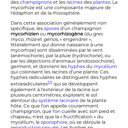
des
champignons
et les
racines
des
plantes
. La
mycorhize est une composante majeure de
l'édaphon et de la rhizosphère.
Dans cette association généralement non
spécifique, les
spores
d'un champignon
mycorhizien
ou
mycorhizogène
(du grec
myco
,
rhiza
et
génos
, «
engendrer
»,
littéralement qui donne naissance à une
mycorhize) sont disséminées par le vent
(anémochorie), par la pluie (hydrochorie), ou
par les déjections d'animaux (endozoochorie),
germent, et donnent les
hyphes
du
mycélium
qui colonisent les racines d’une plante. Ces
hyphes radiculaires se distinguent des hyphes
[2]
extraradiculaires
qui se développent
également à l'extérieur de la racine sur
plusieurs centimètres, explorant le sol
alentour du
système racinaire
de la plante
hôte. Ce que l'on appelle couramment
champignon, que l'on cueille avec son pied et
chapeau, n'est que la «
fructification
» du
mycélium, le
sporophore
, où se déroule la
reproduction sexuée
. Les hyphes se