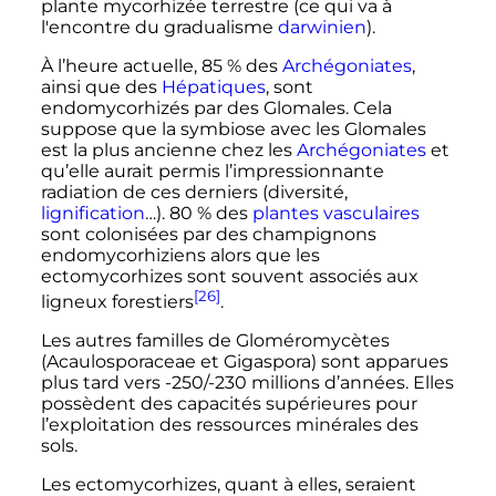
plante mycorhizée terrestre (ce qui va à
l'encontre du gradualisme
darwinien
).
À l’heure actuelle, 85
% des
Archégoniates
,
ainsi que des
Hépatiques
, sont
endomycorhizés par des Glomales. Cela
suppose que la symbiose avec les Glomales
est la plus ancienne chez les
Archégoniates
et
qu’elle aurait permis l’impressionnante
radiation de ces derniers (diversité,
lignification
…). 80
% des
plantes vasculaires
sont colonisées par des champignons
endomycorhiziens alors que les
ectomycorhizes sont souvent associés aux
[26]
ligneux forestiers
.
Les autres familles de Gloméromycètes
(Acaulosporaceae et Gigaspora) sont apparues
plus tard vers -250/-230 millions d’années. Elles
possèdent des capacités supérieures pour
l’exploitation des ressources minérales des
sols.
Les ectomycorhizes, quant à elles, seraient