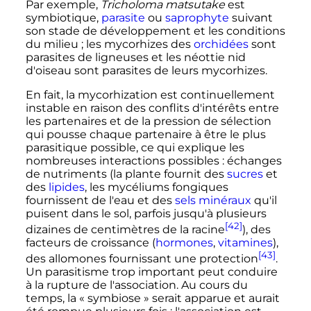
Par exemple,
Tricholoma matsutake
est
symbiotique,
parasite
ou
saprophyte
suivant
son stade de développement et les conditions
du milieu
; les mycorhizes des
orchidées
sont
parasites de ligneuses et les néottie nid
d'oiseau sont parasites de leurs mycorhizes.
En fait, la mycorhization est continuellement
instable en raison des conflits d'intérêts entre
les partenaires et de la pression de sélection
qui pousse chaque partenaire à être le plus
parasitique possible, ce qui explique les
nombreuses interactions possibles
: échanges
de nutriments (la plante fournit des
sucres
et
des
lipides
, les mycéliums fongiques
fournissent de l'eau et des
sels minéraux
qu'il
puisent dans le sol, parfois jusqu'à plusieurs
[42]
dizaines de centimètres de la racine
), des
facteurs de croissance (
hormones
,
vitamines
),
[43]
des allomones fournissant une protection
.
Un parasitisme trop important peut conduire
à la rupture de l'association. Au cours du
temps, la «
symbiose
» serait apparue et aurait