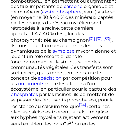
compétition…) en permettant ou augmentant
des flux importants de
carbone
organique et
de minéraux (
azote
,
phosphore
, eau…) via le sol
(en moyenne 30 à 40
% des minéraux captés
par les marges du réseau mycélien sont
rétrocédés à la racine, cette dernière
apportant 4 à 40
% des glucides
[31]
,
[32]
,
[33]
photosynthétisés au champignon
).
Ils constituent un des éléments les plus
dynamiques de la
symbiose
mycorhizienne et
jouent un rôle essentiel dans le
fonctionnement et la structuration des
communautés végétales. Ces transferts sont
si efficaces, qu'ils remettent en cause le
concept de
spéciation
par compétition pour
les
nutriments
entre les plantes d'un
écosystème, en particulier pour la capture des
phosphates
par les racines (ils permettent de
se passer des fertilisants phosphatés), pour la
[34]
résistance au calcium toxique
(certaines
plantes calcicoles tolèrent le calcium grâce
aux hyphes mycéliens rejetant activement
2+
vers l'extérieur les ions Ca
ou en les