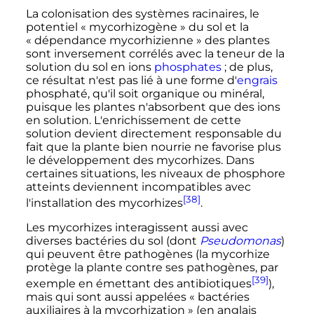
La colonisation des systèmes racinaires, le
potentiel «
mycorhizogène
» du sol et la
«
dépendance mycorhizienne
» des plantes
sont inversement corrélés avec la teneur de la
solution du sol en ions
phosphates
; de plus,
ce résultat n'est pas lié à une forme d'
engrais
phosphaté, qu'il soit organique ou minéral,
puisque les plantes n'absorbent que des ions
en solution. L'enrichissement de cette
solution devient directement responsable du
fait que la plante bien nourrie ne favorise plus
le développement des mycorhizes. Dans
certaines situations, les niveaux de phosphore
atteints deviennent incompatibles avec
[38]
l'installation des mycorhizes
.
Les mycorhizes interagissent aussi avec
diverses bactéries du sol (dont
Pseudomonas
)
qui peuvent être pathogènes (la mycorhize
protège la plante contre ses pathogènes, par
[39]
exemple en émettant des antibiotiques
),
mais qui sont aussi appelées «
bactéries
auxiliaires à la mycorhization
» (en anglais