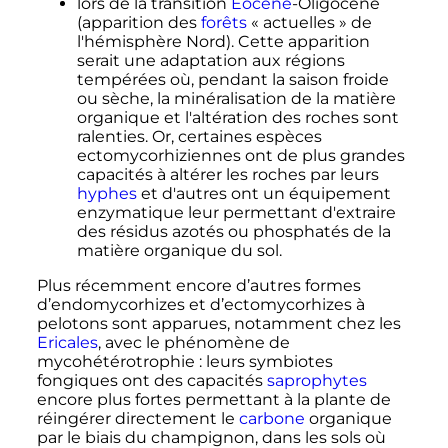
lors de la transition
Éocène
-Oligocène
(apparition des
forêts
«
actuelles
» de
l'hémisphère Nord). Cette apparition
serait une adaptation aux régions
tempérées où, pendant la saison froide
ou sèche, la minéralisation de la matière
organique et l'altération des roches sont
ralenties. Or, certaines espèces
ectomycorhiziennes ont de plus grandes
capacités à altérer les roches par leurs
hyphes
et d'autres ont un équipement
enzymatique leur permettant d'extraire
des résidus azotés ou phosphatés de la
matière organique du sol.
Plus récemment
encore d’autres formes
d’endomycorhizes et d’ectomycorhizes à
pelotons sont apparues, notamment chez les
Ericales
, avec le phénomène de
mycohétérotrophie
: leurs symbiotes
fongiques ont des capacités
saprophytes
encore plus fortes permettant à la plante de
réingérer directement le
carbone
organique
par le biais du champignon, dans les sols où