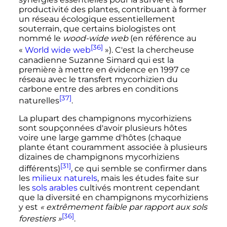
productivité des plantes, contribuant à former
un réseau écologique essentiellement
souterrain, que certains biologistes ont
nommé le
wood-wide web
(en référence au
[36]
«
World wide web
»). C'est la chercheuse
canadienne Suzanne Simard qui est la
première à mettre en évidence en 1997 ce
réseau avec le transfert mycorhizien du
carbone entre des arbres en conditions
[37]
naturelles
.
La plupart des champignons mycorhiziens
sont soupçonnées d'avoir plusieurs hôtes
voire une large gamme d'hôtes (chaque
plante étant couramment associée à plusieurs
dizaines de champignons mycorhiziens
[31]
différents)
, ce qui semble se confirmer dans
les
milieux naturels
, mais les études faite sur
les
sols arables
cultivés montrent cependant
que la diversité en champignons mycorhiziens
y est
« extrêmement faible par rapport aux sols
[36]
forestiers »
.