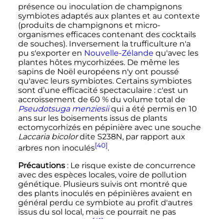
présence ou inoculation de champignons
symbiotes adaptés aux plantes et au contexte
(produits de champignons et micro-
organismes efficaces contenant des cocktails
de souches). Inversement la trufficulture n'a
pu s'exporter en
Nouvelle-Zélande
qu'avec les
plantes hôtes mycorhizées. De même les
sapins de Noël européens n'y ont poussé
qu'avec leurs symbiotes. Certains symbiotes
sont d’une efficacité spectaculaire
: c'est un
accroissement de 60
% du volume total de
Pseudotsuga menziesii
qui a été permis en 10
ans sur les boisements issus de plants
ectomycorhizés en pépinière avec une souche
Laccaria bicolor
dite S238N, par rapport aux
[40]
arbres non inoculés
.
Précautions
: Le risque existe de concurrence
avec des espèces locales, voire de pollution
génétique. Plusieurs suivis ont montré que
des plants inoculés en pépinières avaient en
général perdu ce symbiote au profit d'autres
issus du sol local, mais ce pourrait ne pas