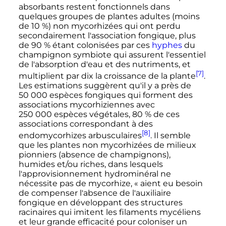
absorbants restent fonctionnels dans
quelques groupes de plantes adultes (moins
de 10
%) non mycorhizées qui ont perdu
secondairement l'association fongique, plus
de 90
% étant colonisées par ces
hyphes
du
champignon symbiote qui assurent l'essentiel
de l'absorption d'eau et des nutriments, et
[7]
multiplient par dix la croissance de la plante
.
Les estimations suggèrent qu'il y a près de
50 000 espèces
fongiques qui forment des
associations mycorhiziennes avec
250 000 espèces
végétales, 80
% de ces
associations correspondant à des
[8]
endomycorhizes arbusculaires
. Il semble
que les plantes non mycorhizées de milieux
pionniers (absence de champignons),
humides et/ou riches, dans lesquels
l'approvisionnement hydrominéral ne
nécessite pas de mycorhize, «
aient eu besoin
de compenser l'absence de l'auxiliaire
fongique en développant des structures
racinaires qui imitent les filaments mycéliens
et leur grande efficacité pour coloniser un