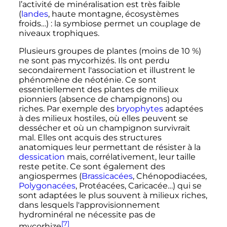
l’activité de minéralisation est très faible
(
landes
, haute montagne, écosystèmes
froids…)
: la symbiose permet un couplage de
niveaux trophiques.
Plusieurs groupes de plantes (moins de 10
%)
ne sont pas mycorhizés. Ils ont perdu
secondairement l'association et illustrent le
phénomène de néoténie. Ce sont
essentiellement des plantes de milieux
pionniers (absence de champignons) ou
riches. Par exemple des
bryophytes
adaptées
à des milieux hostiles, où elles peuvent se
dessécher et où un champignon survivrait
mal. Elles ont acquis des structures
anatomiques leur permettant de résister à la
dessication
mais, corrélativement, leur taille
reste petite. Ce sont également des
angiospermes (
Brassicacées
, Chénopodiacées,
Polygonacées
, Protéacées, Caricacée…) qui se
sont adaptées le plus souvent à milieux riches,
dans lesquels l'approvisionnement
hydrominéral ne nécessite pas de
[7]
mycorhize
.