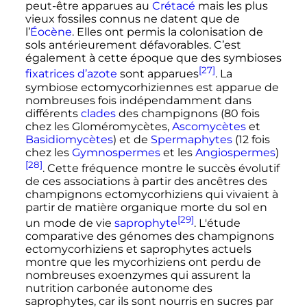
peut-être apparues au
Crétacé
mais les plus
vieux fossiles connus ne datent que de
l’
Éocène
. Elles ont permis la colonisation de
sols antérieurement défavorables. C’est
également à cette époque que des symbioses
[27]
fixatrices d’azote
sont apparues
. La
symbiose ectomycorhiziennes est apparue de
nombreuses fois indépendamment dans
différents
clades
des champignons (80 fois
chez les Gloméromycètes,
Ascomycètes
et
Basidiomycètes
) et de
Spermaphytes
(12 fois
chez les
Gymnospermes
et les
Angiospermes
)
[28]
. Cette fréquence montre le succès évolutif
de ces associations à partir des ancêtres des
champignons ectomycorhiziens qui vivaient à
partir de matière organique morte du sol en
[29]
un mode de vie
saprophyte
. L'étude
comparative des génomes des champignons
ectomycorhiziens et saprophytes actuels
montre que les mycorhiziens ont perdu de
nombreuses exoenzymes qui assurent la
nutrition carbonée autonome des
saprophytes, car ils sont nourris en sucres par