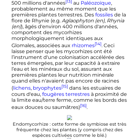
[13]
500 millions
d'années
au
Paléozoïque
,
probablement au même moment que les
premières plantes terrestres. Des
fossiles
de la
flore de Rhynie (e.g.
Aglaophyton
(en)
,
Rhynia
(en)
), âgés d'environ 400 millions d'années,
comportent des mycorhizes
morphologiquement identiques aux
[14]
Glomales, associées aux
rhizomes
. Ceci
laisse penser que les mycorhizes ont été
l’instrument d'une colonisation accélérée des
terres émergées, par leur capacité à extraire
l’eau et les minéraux du sol, assurant aux
premières plantes leur nutrition minérale
quand elles n'avaient pas encore de racines
[15]
(
lichens
,
bryophytes
dans les estuaires de
cours d'eau,
fougères terrestres
à proximité de
la limite eau/terre ferme, comme les bords des
[16]
eaux douces ou saumâtres)
.
Endomycorhize
: cette forme de symbiose est très
fréquente chez les plantes (y compris chez des
espèces cultivées comme le blé.)