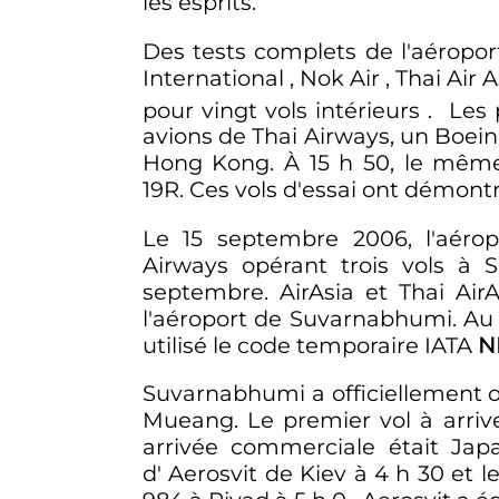
les esprits.
Des tests complets de l'aéroport
International , Nok Air , Thai Ai
pour vingt vols intérieurs . Les
avions de Thai Airways, un Boein
Hong Kong. À
15
h
50
, le même
19R. Ces vols d'essai ont démontré
Le 15 septembre 2006, l'aéro
Airways opérant trois vols à
septembre. AirAsia et Thai Ai
l'aéroport de Suvarnabhumi. Au c
utilisé le code temporaire IATA
N
Suvarnabhumi a officiellement o
Mueang. Le premier vol à arri
arrivée commerciale était Jap
d' Aerosvit de Kiev à
4
h
30
et le