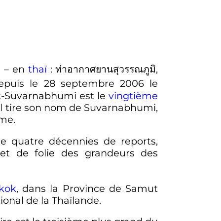
)
– en
thaï
:
ท่าอากาศยานสุวรรณภูมิ
,
epuis le
28 septembre 2006
le
k-Suvarnabhumi est le
vingtième
Il tire son nom de Suvarnabhumi,
me.
de quatre décennies de reports,
 et de folie des grandeurs des
kok
, dans la Province de Samut
tional de la Thaïlande.