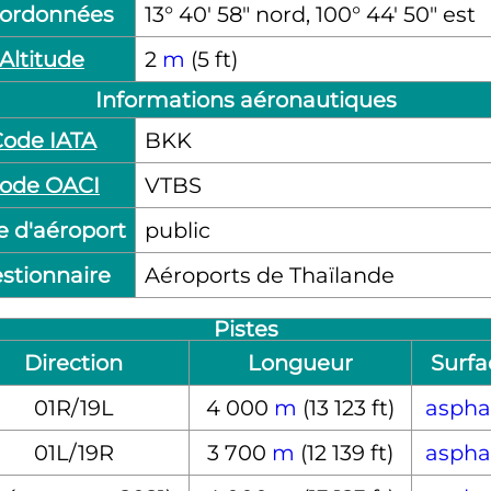
ordonnées
13° 40′ 58″ nord, 100° 44′ 50″ est
Altitude
2
m
(5 ft)
Informations aéronautiques
ode IATA
BKK
ode OACI
VTBS
e d'aéroport
public
stionnaire
Aéroports de Thaïlande
Pistes
Direction
Longueur
Surfa
01R/19L
4 000
m
(13 123 ft)
aspha
01L/19R
3 700
m
(12 139 ft)
aspha