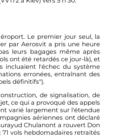
(VV172 à Kiev) vers
5
h
30
.
éroport. Le premier jour seul, la
ger par Aerosvit a pris une heure
t pas leurs bagages même après
ols
ont été retardés ce jour-là), et
s incluaient l'échec du système
mations erronées, entraînant des
ls définitifs").
nstruction, de signalisation, de
ojet, ce qui a provoqué des appels
ont varié largement sur l'étendue
ompagnies aériennes ont déclaré
Surayud Chulanont a rouvert Don
c
71 vols
hebdomadaires retraités