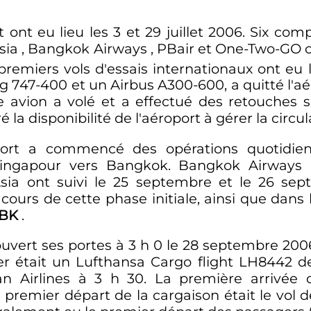
 ont eu lieu les 3 et 29 juillet 2006. Six co
r Asia , Bangkok Airways , PBair et One-Two-GO
 premiers vols d'essais internationaux ont eu 
g 747-400 et un Airbus A300-600, a quitté l'a
 avion a volé et a effectué des retouches s
 la disponibilité de l'aéroport à gérer la circul
port a commencé des opérations quotidienn
 Singapour vers Bangkok. Bangkok Airways 
rAsia ont suivi le 25 septembre et le 26 s
ours de cette phase initiale, ainsi que dans l
BK
.
uvert ses portes à
3
h
0
le 28 septembre 2006
ver était un Lufthansa Cargo flight LH8442
an Airlines à
3
h
30
. La première arrivée 
 premier départ de la cargaison était le vol d