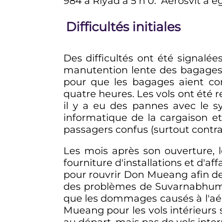
984 à Riyad à
5
h
0
. Aerosvit a 
Difficultés initiales
Des difficultés ont été signalée
manutention lente des bagages 
pour que les bagages aient co
quatre heures. Les vols ont été 
il y a eu des pannes avec le s
informatique de la cargaison et
passagers confus (surtout contrai
Les mois après son ouverture, l
fourniture d'installations et d'a
pour rouvrir Don Mueang afin de 
des problèmes de Suvarnabhumi 
que les dommages causés à l'aé
Mueang pour les vols intérieurs 