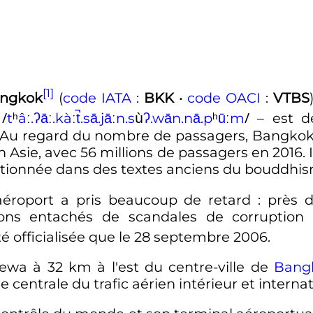
[1]
angkok
(
code IATA
:
BKK
•
code OACI
:
VTBS
/
ù
/
,
t
ʰ
â
ː
.
ʔ
ā
ː
.
k
à
ː
t̚
.
s
ā
.
j
ā
ː
n
.
s
ʔ
.
w
ā
n
.
n
ā
.
p
ʰ
ū
ː
m
– est d
 Au regard du nombre de passagers, Bangko
n Asie, avec
56 millions
de passagers en 2016. 
ionnée dans des textes anciens du bouddhis
aéroport a pris beaucoup de retard
: près 
ions entachés de scandales de corruption
é officialisée que le
28 septembre 2006
.
Thewa à
32
km
à l'est du centre-ville de
Bang
me centrale du trafic aérien intérieur et interna