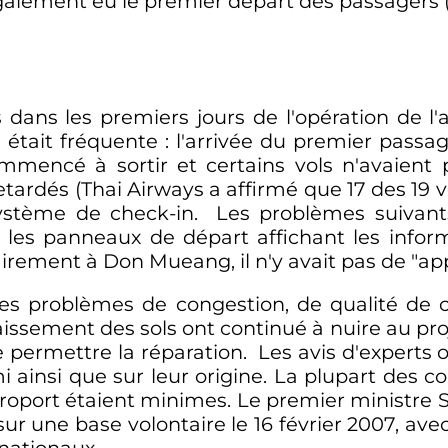
également eu le premier départ des passagers 
s dans les premiers jours de l'opération de l'a
était fréquente
: l'arrivée du premier passa
mmencé à sortir et certains vols n'avaien
retardés (Thai Airways a affirmé que 17 des
19 v
ystème de check-in. Les problèmes suivant
 les panneaux de départ affichant les infor
rement à Don Mueang, il n'y avait pas de "appe
es problèmes de congestion, de qualité de co
ffaissement des sols ont continué à nuire au pr
permettre la réparation. Les avis d'experts 
ainsi que sur leur origine. La plupart des c
roport étaient minimes. Le premier ministre 
sur une base volontaire le 16 février 2007, ave