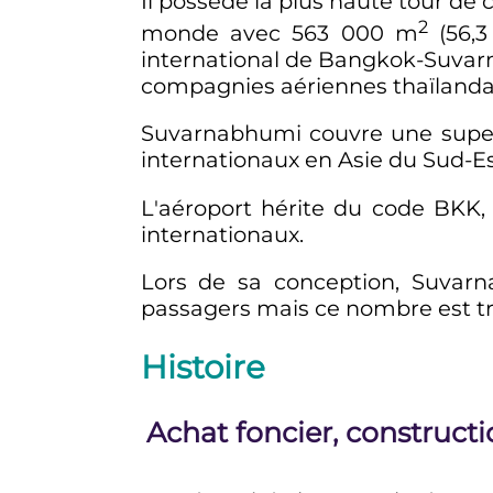
Il possède la plus haute tour de
2
monde avec
563 000
m
(
56,3
international de Bangkok-Suvar
compagnies aériennes thaïlanda
Suvarnabhumi couvre une super
internationaux en Asie du Sud-Es
L'aéroport hérite du code BKK
internationaux.
Lors de sa conception, Suvarn
passagers mais ce nombre est tr
Histoire
Achat foncier, construct