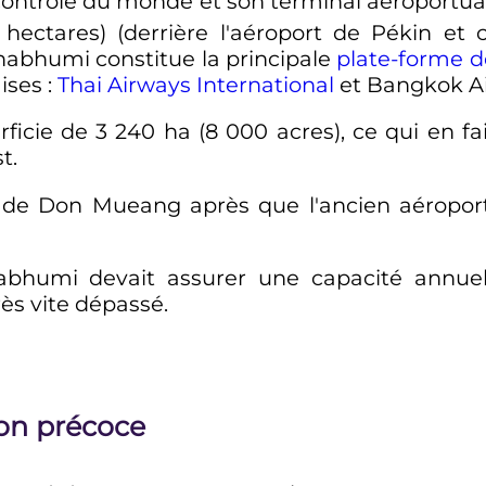
 contrôle du monde et son terminal aéroportuai
hectares
) (derrière l'aéroport de Pékin et
nabhumi constitue la principale
plate-forme 
ises
:
Thai Airways International
et Bangkok Ai
ficie de
3 240
ha
(
8 000 acres
), ce qui en f
t.
, de Don Mueang après que l'ancien aéropor
abhumi devait assurer une capacité annue
ès vite dépassé.
ion précoce