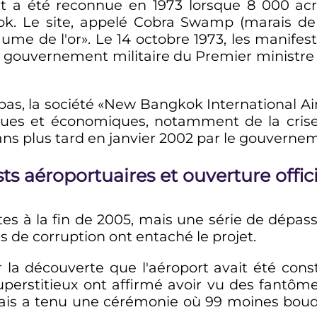
rt a été reconnue en 1973 lorsque
8 000 ac
ok. Le site, appelé Cobra Swamp (marais de
ume de l'or». Le 14 octobre 1973, les manife
gouvernement militaire du Premier ministre 
bas, la société «New Bangkok International Air
tiques et économiques, notamment de la crise 
ans plus tard en janvier 2002 par le gouverne
ts aéroportuaires et ouverture offic
rtes à la fin de 2005, mais une série de dép
s de corruption ont entaché le projet.
 la découverte que l'aéroport avait été const
superstitieux ont affirmé avoir vu des fantô
ndais a tenu une cérémonie où
99 moines
boudd