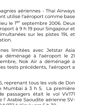
mpagnies aériennes - Thai Airways
 ont utilisé l'aéroport comme base
er
lieu le
1
septembre 2006. Deux
éroport à
9
h
19
pour Singapour et
imultanées sur les pistes 19L et
ation.
es limitées avec Jetstar Asia
a déménagé à l'aéroport le 21
eptembre, Nok Air a déménagé à
es tests précédents, l'aéroport a
, reprenant tous les vols de Don
 de Mumbai à
3
h
5
. La première
de passagers était le vol VV171
e l' Arabie Saoudite aérienne SV-