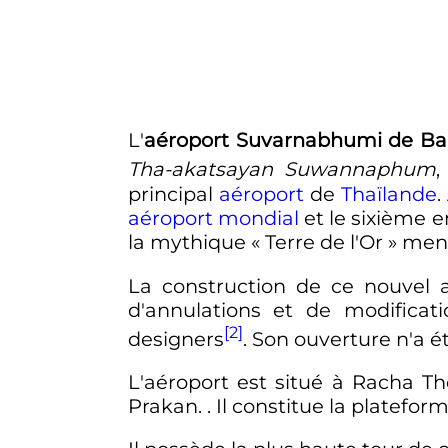
L'
aéroport Suvarnabhumi de B
Tha-akatsayan Suwannaphum
principal
aéroport
de
Thaïlande
.
aéroport mondial
et le sixième e
la mythique
« Terre de l'Or »
ment
La construction de ce nouvel 
d'annulations et de modificat
[2]
designers
. Son ouverture n'a ét
L'aéroport est situé à Racha 
Prakan. . Il constitue la platefor