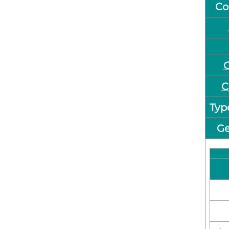
Co
C
C
Typ
Ge