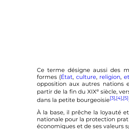
Ce terme désigne aussi des mo
formes (
État
,
culture
,
religion
,
e
opposition aux autres nations
e
partir de la fin du
XIX
siècle
, ve
[3]
,
[4]
,
[5]
dans la petite bourgeoisie
À la base, il prêche la loyauté 
nationale pour la protection prat
économiques et de ses valeurs spi