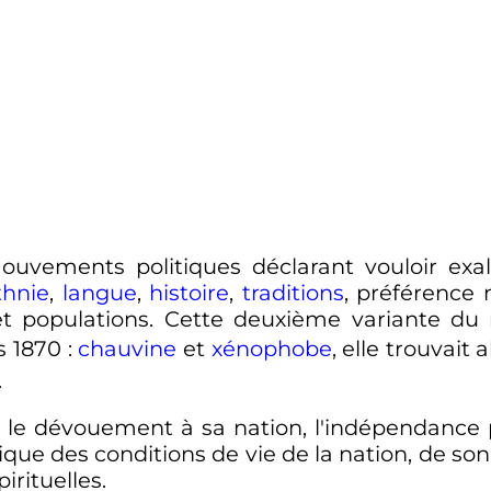
uvements politiques déclarant vouloir exa
thnie
,
langue
,
histoire
,
traditions
, préférence 
 et populations. Cette deuxième variante d
rs 1870
:
chauvine
et
xénophobe
, elle trouvait
.
et le dévouement à sa nation, l'indépendance 
ique des conditions de vie de la nation, de so
rituelles.