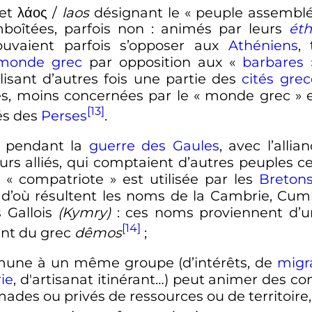
 et
λάος
/
laos
désignant le «
peuple assemblé
mboîtées, parfois non
: animés par leurs
ét
uvaient parfois s’opposer aux
Athéniens
,
monde grec
par opposition aux «
barbares
sant d’autres fois une partie des
cités gre
es, moins concernées par le «
monde grec
» 
[13]
és des
Perses
.
 pendant la
guerre des Gaules
, avec l’all
rs alliés, qui comptaient d’autres peuples cel
 «
compatriote
» est utilisée par les
Breton
, d’où résultent les noms de la Cambrie, Cu
 Gallois
(Kymry)
: ces noms proviennent d’un
[14]
ent du grec
dêmos
;
mune à un même groupe (d’intérêts, de
migr
rie
, d'artisanat itinérant…) peut animer des co
ades ou privés de ressources ou de territoire,