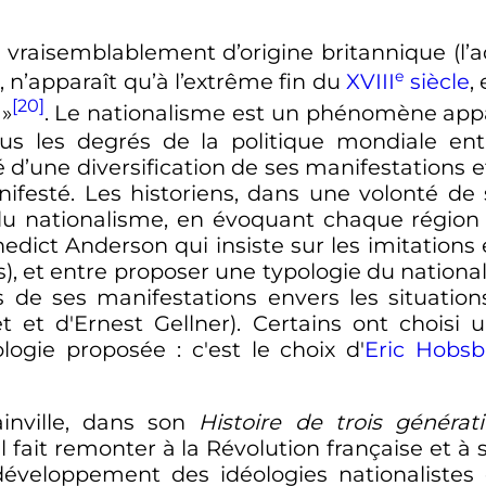
, vraisemblablement d’origine britannique (l’a
e
, n’apparaît qu’à l’extrême fin du
XVIII
siècle
,
[20]
»
. Le nationalisme est un phénomène app
ous les degrés de la politique mondiale en
d’une diversification de ses manifestations e
nifesté. Les historiens, dans une volonté de 
e du nationalisme, en évoquant chaque régio
edict Anderson qui insiste sur les imitations 
), et entre proposer une typologie du national
e ses manifestations envers les situations
et et d'Ernest Gellner). Certains ont choisi
ologie proposée
: c'est le choix d'
Eric Hobs
ainville, dans son
Histoire de trois générat
 fait remonter à la Révolution française et à 
éveloppement des idéologies nationalistes et