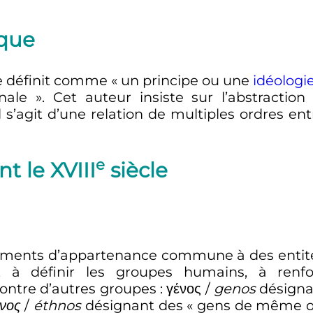
ique
se définit comme
« un principe ou une
idéologi
nale »
. Cet auteur insiste sur l’abstraction
 il s’agit d’une relation de multiples ordres e
e
nt le
XVIII
siècle
sentiments d’appartenance commune à des entit
t à définir les groupes humains, à renfo
contre d’autres groupes
:
γένος
/
genos
désigna
νος
/
éthnos
désignant des «
gens de même o