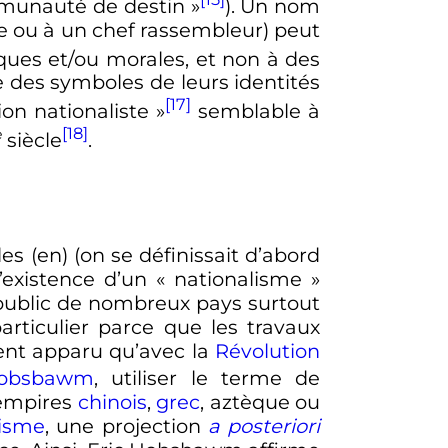
unauté de destin
»
). Un nom
e ou à un chef rassembleur) peut
iques et/ou morales, et non à des
e des symboles de leurs identités
[17]
ion nationaliste
»
semblable à
[18]
e
siècle
.
lles
(en)
(on se définissait d’abord
l’existence d’un «
nationalisme
»
ublic de nombreux pays surtout
articulier parce que les travaux
ment apparu qu’avec la
Révolution
Hobsbawm
, utiliser le terme de
s empires
chinois
,
grec
, aztèque ou
isme
, une projection
a posteriori