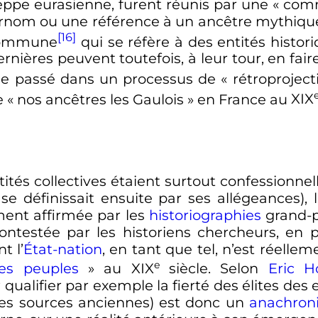
eppe eurasienne, furent réunis par une «
comm
surnom ou une référence à un ancêtre mythiqu
[16]
 commune
qui se réfère à des entités histor
nières peuvent toutefois, à leur tour, en fair
 le passé dans un processus de «
rétroproject
 «
nos ancêtres les Gaulois
» en France au
XIX
tités collectives étaient surtout confessionne
 se définissait ensuite par ses allégeances), 
ement affirmée par les
historiographies
grand-p
ontestée par les historiens chercheurs, en p
t l’
État-nation
, en tant que tel, n’est réelle
e
es peuples
» au
XIX
siècle
. Selon
Eric 
 qualifier par exemple la fierté des élites de
 les sources anciennes) est donc un
anachron