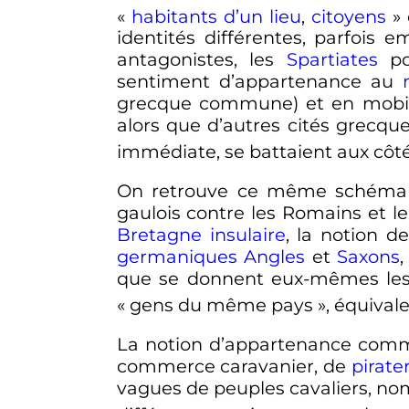
«
habitants d’un lieu
,
citoyens
»
identités différentes, parfois e
antagonistes, les
Spartiates
po
sentiment d’appartenance au
grecque commune) et en mobili
alors que d’autres cités grecqu
immédiate, se battaient aux côt
On retrouve ce même schéma
gaulois contre les Romains et leu
Bretagne insulaire
, la notion de
germaniques
Angles
et
Saxons
que se donnent eux-mêmes les
«
gens du même pays
», équival
La notion d’appartenance com
commerce caravanier, de
pirate
vagues de peuples cavaliers, nom