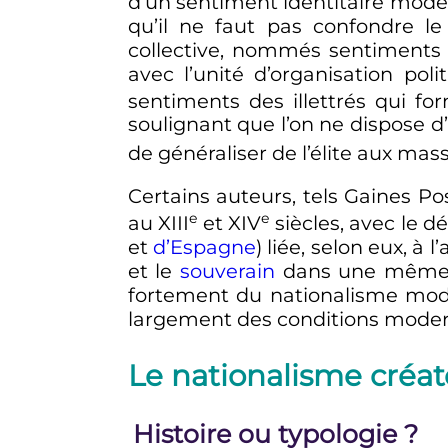
d’un sentiment identitaire mode
qu’il ne faut pas confondre l
collective, nommés sentiments
avec l’unité d’organisation poli
sentiments des illettrés qui fo
soulignant que l’on ne dispose d’i
de généraliser de l’élite aux ma
Certains auteurs, tels Gaines P
e
e
au
XIII
et
XIV
siècles
, avec le d
et
d’Espagne
) liée, selon eux, à
et le
souverain
dans une même all
fortement du nationalisme mo
largement des conditions mode
Le nationalisme créate
Histoire ou typologie
?