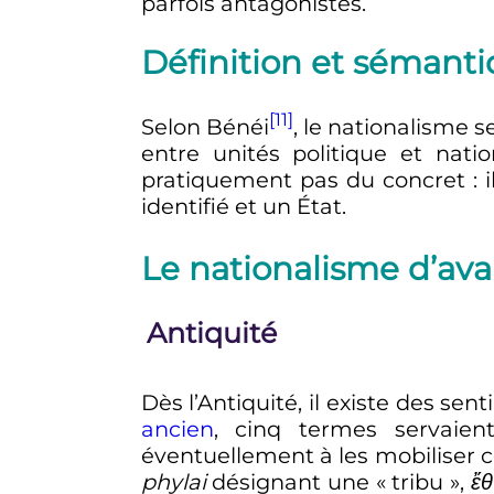
parfois antagonistes.
Définition et sémant
[11]
Selon Bénéi
, le nationalisme 
entre unités politique et natio
pratiquement pas du concret
:
identifié et un État.
Le nationalisme d’ava
Antiquité
Dès l’Antiquité, il existe des 
ancien
, cinq termes servaien
éventuellement à les mobiliser 
phylai
désignant une «
tribu
»,
ἔθ