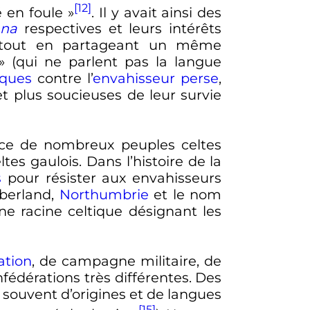
[12]
 en foule
»
. Il y avait ainsi des
hna
respectives et leurs intérêts
 tout en partageant un même
» (qui ne parlent pas la langue
cques
contre l’
envahisseur perse
,
et plus soucieuses de leur survie
iance de nombreux peuples celtes
tes gaulois. Dans l’histoire de la
s
pour résister aux envahisseurs
mberland,
Northumbrie
et le nom
e racine celtique désignant les
ation
, de campagne militaire, de
nfédérations très différentes. Des
 souvent d’origines et de langues
[15]