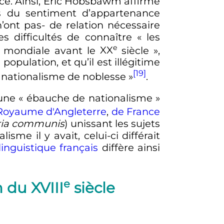
ce. Ainsi, Eric Hobsbawm affirme
es du sentiment d’appartenance
n’ont pas- de relation nécessaire
es difficultés de connaître
« les
e
on mondiale avant le
XX
siècle »
,
population, et qu’il est illégitime
[19]
 nationalisme de noblesse »
.
’une
« ébauche de nationalisme »
Royaume d'Angleterre
,
de France
ria communis
) unissant les sujets
me il y avait, celui-ci différait
linguistique français
diffère ainsi
e
in du
XVIII
siècle