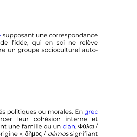
e
supposant une correspondance
 de l’idée, qui en soi ne relève
ntre un groupe socioculturel auto-
és politiques ou morales. En
grec
rcer leur cohésion interne et
nt une famille ou un
clan
,
Φύλαι
/
rigine
»,
δῆμος
/
dêmos
signifiant