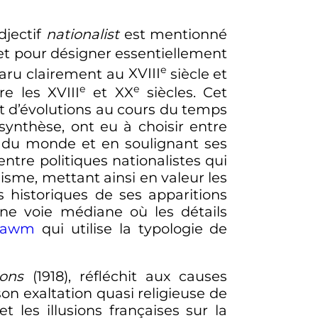
djectif
nationalist
est mentionné
 et pour désigner essentiellement
e
aru clairement au
XVIII
siècle
et
e
e
tre les
XVIII
et
XX
siècles
. Cet
t d’évolutions au cours du temps
synthèse, ont eu à choisir entre
n du monde et en soulignant ses
entre politiques nationalistes qui
isme, mettant ainsi en valeur les
 historiques de ses apparitions
 une voie médiane où les détails
bawm
qui utilise la typologie de
ions
(1918), réfléchit aux causes
son exaltation quasi religieuse de
 les illusions françaises sur la