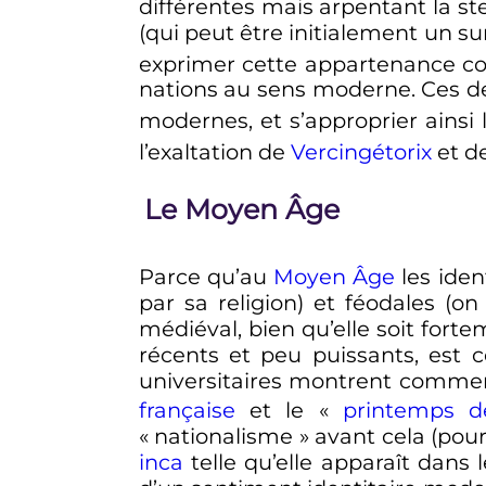
différentes mais arpentant la st
(qui peut être initialement un 
exprimer cette appartenance
nations au sens moderne. Ces der
modernes, et s’approprier ainsi
l’exaltation de
Vercingétorix
et de
Le Moyen Âge
Parce qu’au
Moyen Âge
les iden
par sa religion) et féodales (on
médiéval, bien qu’elle soit fort
récents et peu puissants, est c
universitaires montrent commen
française
et le «
printemps d
«
nationalisme
» avant cela (pour
inca
telle qu’elle apparaît dans