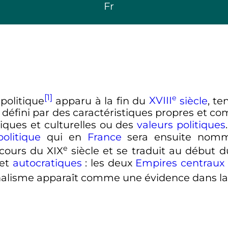
Fr
[1]
e
politique
apparu à la fin du
XVIII
siècle
, te
, défini par des caractéristiques propres e
oriques et culturelles ou des
valeurs politiques
olitique
qui en
France
sera ensuite no
e
cours du
XIX
siècle
et se traduit au début 
 et
autocratiques
: les deux
Empires centraux
nalisme apparaît comme une évidence dans la