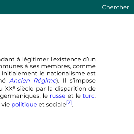
Chercher
ndant à légitimer l’existence d’un
t communes à ses membres, comme
. Initialement le nationalisme est
mmé
Ancien Régime
). Il s’impose
e
du
XX
siècle
par la disparition de
germaniques, le
russe
et le
turc
.
[2]
 vie
politique
et sociale
.