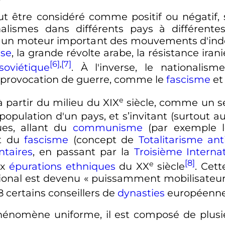
ut être considéré comme positif ou négatif, s
nalismes dans différents pays à différent
été un moteur important des mouvements d'in
ise
, la grande révolte arabe, la résistance ir
[6]
,
[7]
oviétique
. À l'inverse, le nationalis
 provocation de guerre, comme le
fascisme
et
e
à partir du milieu du
XIX
siècle
, comme un se
population d'un pays, et s’invitant (surtout a
ues, allant du
communisme
(par exemple 
et du
fascisme
(concept de
Totalitarisme
ant
taires
, en passant par la
Troisième Interna
[8]
e
ux
épurations ethniques
du
XX
siècle
. Cet
tional est devenu
« puissamment mobilisateur
 certains conseillers de
dynasties
européenn
hénomène uniforme, il est composé de plusie