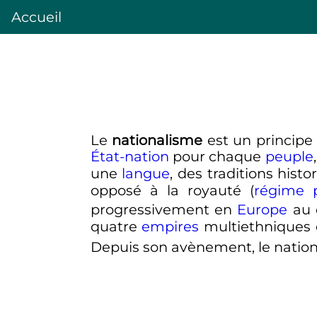
Accueil
Le
nationalisme
est un principe 
État-nation
pour chaque
peuple
une
langue
, des traditions hist
opposé à la royauté (
régime p
progressivement en
Europe
au 
quatre
empires
multiethniques
Depuis son avènement, le natio