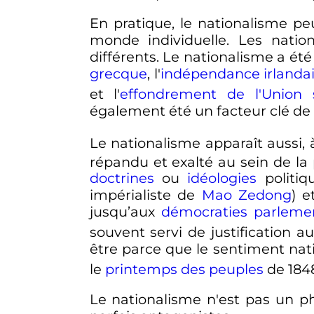
En pratique, le nationalisme pe
monde individuelle. Les natio
différents. Le nationalisme a 
grecque
, l'
indépendance irlanda
et l'
effondrement de l'Union s
également été un facteur clé de
Le nationalisme apparaît aussi, 
répandu et exalté au sein de la 
doctrines
ou
idéologies
politiq
impérialiste de
Mao Zedong
) 
jusqu’aux
démocraties
parlemen
souvent servi de justification a
être parce que le sentiment na
le
printemps des peuples
de 1848
Le nationalisme n'est pas un p