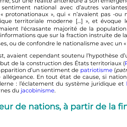
rne, sur une réalité antérieure à son émergen
e sentiment national avec d’autres variant
 «
protonationaux
», qui
« n’avaient pas -ou 
tique territoriale moderne […] »
, et évoque l
rmaient l'écrasante majorité de la populati
nformations que sur la fraction instruite de la 
sses, ou de confondre le nationalisme avec un
«
ost, avaient cependant soutenu l’hypothèse d
ébut de la construction des États territoriaux (
 l’apparition d’un sentiment de
patriotisme
(
pat
égeance. En tout état de cause, si nationalis
derne
: l’éclatement du système juridique et
rnes du
jacobinisme
.
ur de nations, à partir de la f