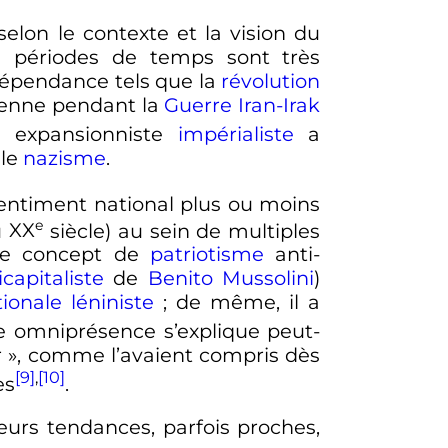
elon le contexte et la vision du
es périodes de temps sont très
dépendance tels que la
révolution
anienne pendant la
Guerre Iran-Irak
me expansionniste
impérialiste
a
 le
nazisme
.
ntiment national plus ou moins
e
u
XX
siècle
) au sein de multiples
le concept de
patriotisme
anti-
icapitaliste
de
Benito Mussolini
)
tionale
léniniste
; de même, il a
te omniprésence s’explique peut-
 »
, comme l’avaient compris dès
[9]
,
[10]
es
.
urs tendances, parfois proches,