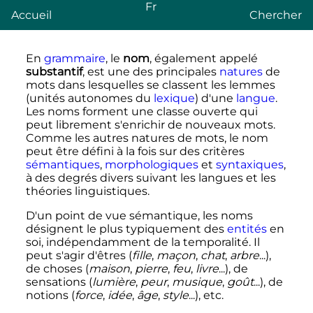
Fr
Accueil
Chercher
En
grammaire
, le
nom
, également appelé
substantif
, est une des principales
natures
de
mots dans lesquelles se classent les lemmes
(unités autonomes du
lexique
) d'une
langue
.
Les noms forment une classe ouverte qui
peut librement s'enrichir de nouveaux mots.
Comme les autres natures de mots, le nom
peut être défini à la fois sur des critères
sémantiques
,
morphologiques
et
syntaxiques
,
à des degrés divers suivant les langues et les
théories linguistiques.
D'un point de vue sémantique, les noms
désignent le plus typiquement des
entités
en
soi, indépendamment de la temporalité. Il
peut s'agir d'êtres (
fille
,
maçon
,
chat
,
arbre
...),
de choses (
maison
,
pierre
,
feu
,
livre
...), de
sensations (
lumière
,
peur
,
musique
,
goût
...), de
notions (
force
,
idée
,
âge
,
style
...), etc.