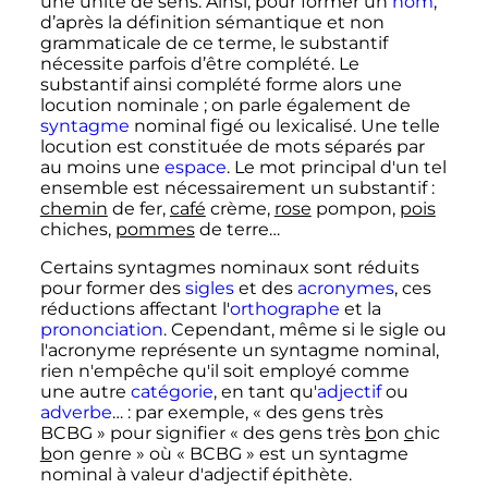
une unité de sens. Ainsi, pour former un
nom
,
d’après la définition sémantique et non
grammaticale de ce terme, le substantif
nécessite parfois d’être complété. Le
substantif ainsi complété forme alors une
locution nominale
; on parle également de
syntagme
nominal figé ou lexicalisé. Une telle
locution est constituée de mots séparés par
au moins une
espace
. Le mot principal d'un tel
ensemble est nécessairement un substantif
:
chemin
de fer,
café
crème,
rose
pompon,
pois
chiches,
pommes
de terre…
Certains syntagmes nominaux sont réduits
pour former des
sigles
et des
acronymes
, ces
réductions affectant l'
orthographe
et la
prononciation
. Cependant, même si le sigle ou
l'acronyme représente un syntagme nominal,
rien n'empêche qu'il soit employé comme
une autre
catégorie
, en tant qu'
adjectif
ou
adverbe
…
: par exemple, «
des gens très
BCBG
» pour signifier «
des gens très
b
on
c
hic
b
on
g
enre
» où «
BCBG
» est un syntagme
nominal à valeur d'adjectif épithète.