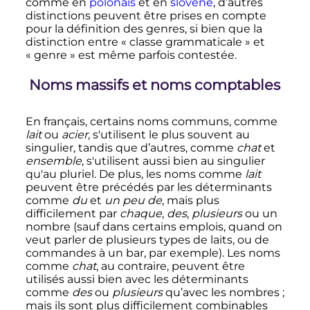
comme en
polonais
et en
slovène
, d’autres
distinctions peuvent être prises en compte
pour la définition des genres, si bien que la
distinction entre «
classe grammaticale
» et
«
genre
» est même parfois contestée.
Noms massifs et noms comptables
En français, certains noms communs, comme
lait
ou
acier
, s'utilisent le plus souvent au
singulier, tandis que d’autres, comme
chat
et
ensemble
, s'utilisent aussi bien au singulier
qu'au pluriel. De plus, les noms comme
lait
peuvent être précédés par les déterminants
comme
du
et
un peu de
, mais plus
difficilement par
chaque
,
des
,
plusieurs
ou un
nombre (sauf dans certains emplois, quand on
veut parler de plusieurs types de laits, ou de
commandes à un bar, par exemple). Les noms
comme
chat
, au contraire, peuvent être
utilisés aussi bien avec les déterminants
comme
des
ou
plusieurs
qu’avec les nombres
;
mais ils sont plus difficilement combinables