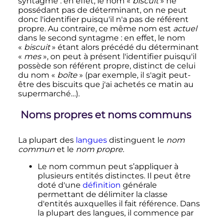
syntagme
: en effet, le nom «
biscuit
» ne
possédant pas de déterminant, on ne peut
donc l'identifier puisqu'il n'a pas de référent
propre. Au contraire, ce même nom est
actuel
dans le second syntagme
: en effet, le nom
«
biscuit
» étant alors précédé du déterminant
«
mes
», on peut à présent l'identifier puisqu'il
possède son référent propre, distinct de celui
du nom «
boîte
» (par exemple, il s'agit peut-
être des biscuits que j'ai achetés ce matin au
supermarché…).
Noms propres et noms communs
La plupart des
langues
distinguent le
nom
commun
et le
nom propre
.
Le nom commun peut s’appliquer à
plusieurs entités distinctes. Il peut être
doté d'une
définition
générale
permettant de délimiter la classe
d'entités auxquelles il fait référence. Dans
la plupart des langues, il commence par