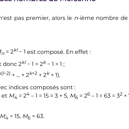
'est pas premier, alors le
n
-ième nombre d
kl
M
= 2
− 1
est composé. En effet
:
n
kl
k
et donc
2
− 1 > 2
− 1 > 1
;
k
(
l
−2)
k
×2
k
+ ... + 2
+ 2
+ 1)
.
vec indices composés sont
:
4
6
2
 et
M
= 2
– 1 = 15 = 3 × 5,
M
= 2
– 1 = 63 = 3
× 
4
6
M
= 15,
M
= 63
.
4
6