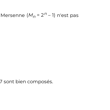
n
e Mersenne
(
M
= 2
– 1)
n'est pas
n
7
sont bien composés.