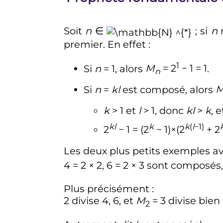
Soit
n
∈
; si
n
n
premier. En effet
:
1
Si
n
= 1
, alors
M
= 2
− 1 = 1
.
n
Si
n
=
kl
est composé, alors
k
> 1
et
l
> 1
, donc
kl
>
k
, 
kl
k
k
(
l
−1)
2
− 1 = (2
− 1)×(2
+ 2
Les deux plus petits exemples a
4 = 2 × 2, 6 = 2 × 3
sont composés,
Plus précisément
:
2
divise
4, 6
, et
M
= 3
divise bien
2