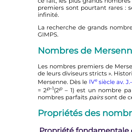
ce fait, les plus grands nombr
premiers sont pourtant rares
: 
infinité.
La recherche de grands nombres d
GIMPS.
Nombres de Mersenne
Les nombres premiers de Merse
de leurs diviseurs stricts
». Histo
e
Mersenne. Dès le
IV
siècle
av. J.
p
–1
p
= 2
(2
– 1)
est un nombre parf
nombres parfaits
pairs
sont de c
Propriétés des nomb
Propriété fondamentale