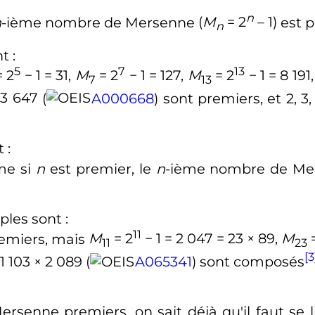
n
n
-ième nombre de Mersenne
(
M
= 2
– 1)
est p
n
nt
:
5
7
13
 2
− 1 = 31,
M
= 2
− 1 = 127,
M
= 2
− 1 = 8 191
7
13
83 647
(
A000668
) sont premiers, et
2, 3,
t
:
me si
n
est premier, le
n
-ième nombre de M
mples sont
:
11
remiers, mais
M
= 2
− 1 = 2 047 = 23 × 89,
M
=
11
23
[3
 1 103 × 2 089
(
A065341
) sont composés
senne premiers, on sait déjà qu'il faut se 