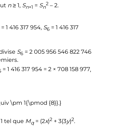
2
out
n
≥ 1,
S
=
S
– 2
.
n
+1
n
 = 1 416 317 954,
S
= 1 416 317
6
divise
S
= 2 005 956 546 822 746
6
emiers.
= 1 416 317 954 = 2 × 708 158 977
,
5
2
2
 1
tel que
M
= (2
x
)
+ 3(3
y
)
.
q