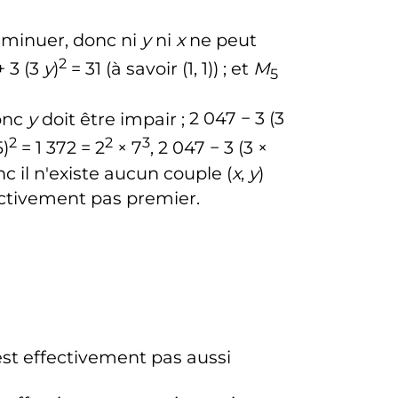
iminuer, donc ni
y
ni
x
ne peut
2
 3 (3
y
)
= 31
(à savoir
(1, 1)
)
; et
M
5
donc
y
doit être impair
;
2 047 − 3 (3
2
2
3
5)
= 1 372 = 2
× 7
, 2 047 − 3 (3 ×
nc il n'existe aucun couple
(
x
,
y
)
ectivement pas premier.
st effectivement pas aussi