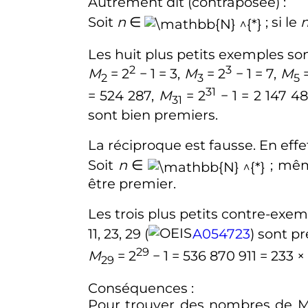
Autrement dit (contraposée)
:
Soit
n
∈
; si le
Les huit plus petits exemples so
2
3
M
= 2
− 1 = 3,
M
= 2
− 1 = 7,
M
=
2
3
5
31
= 524 287,
M
= 2
− 1 = 2 147 4
31
sont bien premiers.
La réciproque est fausse. En effe
Soit
n
∈
; mê
être premier.
Les trois plus petits contre-exe
11
,
23
,
29
(
A054723
) sont p
29
M
= 2
− 1 = 536 870 911 = 233 ×
29
Conséquences
:
Pour trouver des nombres de Mer