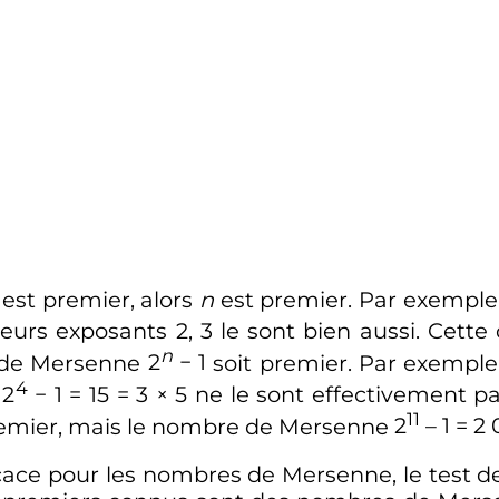
est premier, alors
n
est premier. Par exempl
leurs exposants
2, 3
le sont bien aussi. Cette
n
e de Mersenne
2
− 1
soit premier. Par exemple
4
 2
− 1 = 15 = 3 × 5
ne le sont effectivement pa
11
emier, mais le nombre de Mersenne
2
– 1 = 2
fficace pour les nombres de Mersenne, le test