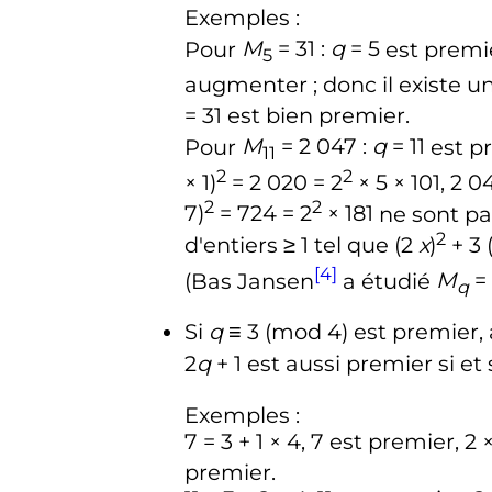
Exemples
:
Pour
M
= 31 :
q
= 5
est premi
5
augmenter
; donc il existe 
= 31
est bien premier.
Pour
M
= 2 047 :
q
= 11
est p
11
2
2
× 1)
= 2 020 = 2
× 5 × 101, 2 04
2
2
7)
= 724 = 2
× 181
ne sont pa
2
d'entiers
≥ 1
tel que
(2
x
)
+ 3 
[4]
(Bas Jansen
a étudié
M
=
q
Si
q
≡ 3 (mod 4)
est premier, 
2
q
+ 1
est aussi premier si et
Exemples
:
7 = 3 + 1 × 4, 7
est premier,
2 ×
premier.