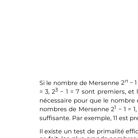
n
Si le nombre de Mersenne
2
− 1
3
= 3, 2
− 1 = 7
sont premiers, et 
nécessaire pour que le nombr
1
nombres de Mersenne
2
− 1 = 1,
suffisante. Par exemple,
11
est pr
Il existe un test de primalité e