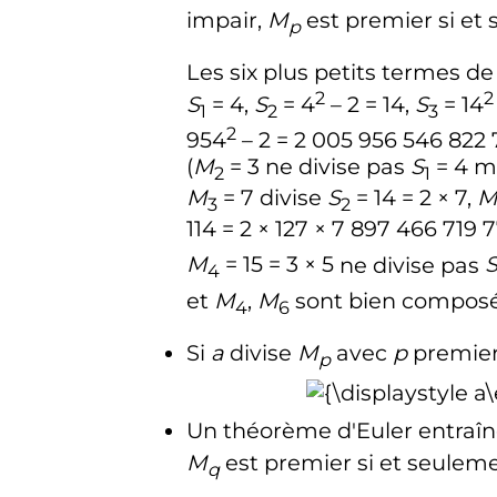
impair,
M
est premier si et
p
Les six plus petits termes d
2
2
S
= 4,
S
= 4
– 2 = 14,
S
= 14
1
2
3
2
954
– 2 = 2 005 956 546 822 
(
M
= 3
ne divise pas
S
= 4
m
2
1
M
= 7
divise
S
= 14 = 2 × 7,
3
2
114 = 2 × 127 × 7 897 466 719 
M
= 15 = 3 × 5
ne divise pas
4
et
M
,
M
sont bien compos
4
6
Si
a
divise
M
avec
p
premier 
p
Un théorème d'Euler entraî
M
est premier si et seuleme
q