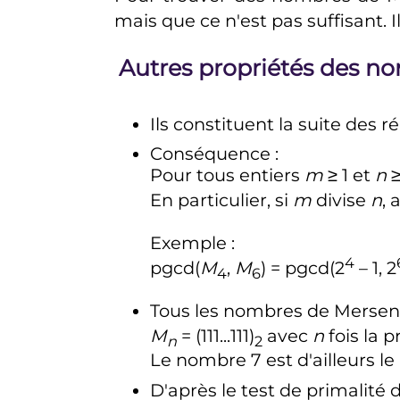
mais que ce n'est pas suffisant. 
Autres propriétés des n
Ils constituent la suite des 
Conséquence
:
Pour tous entiers
m
≥ 1
et
n
≥
En particulier, si
m
divise
n
, 
Exemple
:
4
pgcd(
M
,
M
) = pgcd(2
– 1, 2
4
6
Tous les nombres de Merse
M
= (111...111)
avec
n
fois la 
n
2
Le nombre
7
est d'ailleurs l
D'après le test de primali