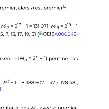
[2]
remier, alors
n
est premier
.
17
19
,
M
= 2
− 1 = 131 071,
M
= 2
− 1
17
19
 5, 7, 13, 17, 19, 31
(
A000043
)
n
ersenne
(
M
= 2
– 1)
peut ne pas
n
23
 2
− 1 = 8 388 607 = 47 × 178 481,
]
.
limiter à des
M
avec
p
premier,