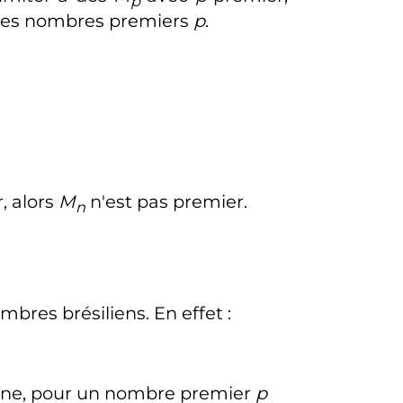
p
on des nombres premiers
p
.
, alors
M
n'est pas premier.
n
mbres brésiliens. En effet
:
enne, pour un nombre premier
p