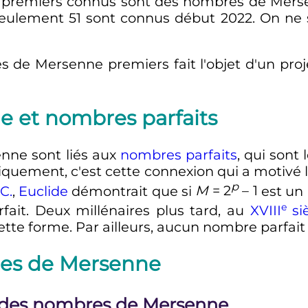
es premiers connus sont des nombres de Me
seulement
51
sont connus début 2022. On ne s
e Mersenne premiers fait l'objet d'un projet 
 et nombres parfaits
nne sont liés aux
nombres parfaits
, qui sont
riquement, c'est cette connexion qui a motiv
p
-C.
,
Euclide
démontrait que si
M
= 2
– 1
est un
e
ait. Deux millénaires plus tard, au
XVIII
si
ette forme. Par ailleurs, aucun nombre parfai
res de Mersenne
 des nombres de Mersenne