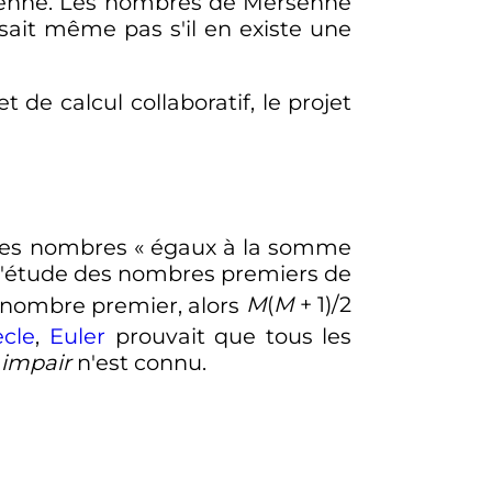
rsenne. Les nombres de Mersenne
ait même pas s'il en existe une
de calcul collaboratif, le projet
 les nombres «
égaux à la somme
é l'étude des nombres premiers de
 nombre premier, alors
M
(
M
+ 1)/2
ècle
,
Euler
prouvait que tous les
t
impair
n'est connu.