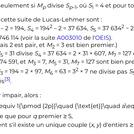
 seulement si
M
divise
S
, où
S
= 4
et pour t
p
p
–1
1
e cette suite de Lucas-Lehmer sont
:
2
2
– 2 = 194,
S
= 194
– 2 = 37 634,
S
= 37 634
− 2
4
5
746 114
(voir la
suite
A003010
de l'
OEIS
).
ais
2
est pair, et
M
= 3
est bien premier.)
2
M
= 31
divise
S
= 37 634 = 2 × 31 × 607,
M
= 127
5
4
7
774 591
, et
M
= 7,
M
= 31,
M
= 127
sont bien pr
3
5
7
2
S
= 194 = 2 × 97,
M
= 63 = 3
× 7
ne divise pas
S
3
6
[3]
és
.
impair, alors
:
ne que pour
q
premier
≥ 5
,
nt s'il existe un unique couple
(
x
,
y
)
d'entiers
≥