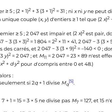
2
2
er
≥ 5 ; (2 × 1)
+ 3 (3 × 1)
= 31
; ni
x
ni
y
ne peut d
2
un unique couple
(
x
,
y
)
d'entiers
≥ 1
tel que
(2
x
)
+
2
remier
≥ 5 ; 2 047
est impair et
(2
x
)
est pair, 
2
2
7 − 3 (3 × 3)
= 1 804 = 2
× 11 × 41, 2 047 − 3 (3 × 
2
s des carrés, et
2 047 − 3 (3 × 9)
= –140 < 0
; do
2
(3
y
)
= 2 047
; et
M
= 2 047 = 23 × 89
n'est eff
11
2
2
x
+
d·y
pour
d
compris entre
0
et
48
.)
alors
:
[5]
 seulement si
2
q
+ 1
divise
M
.
q
 7 + 1 = 15 = 3 × 5
ne divise pas
M
= 127
, et
15
n'e
7