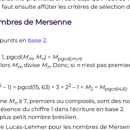
Il faut ensuite affûter les critères de sélecti
ombres de Mersenne
répunits en
base 2
.
 1, pgcd(
M
,
M
) =
M
.
m
n
pgcd(
m
,
n
)
alors
M
divise
M
. Donc, si
n
n'est pas premier
m
n
6
2
– 1) = pgcd(15, 63) = 3 = 2
– 1 =
M
=
M
.
2
pgcd(4,6)
nne
M
≥ 7
, premiers ou composés, sont des no
n
présence du chiffre
1
dans l'écriture en base
2
.
e plus petit nombre brésilien.
té de Lucas-Lehmer pour les nombres de Mers