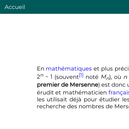
Accueil
En
mathématiques
et plus pré
n
[1]
2
− 1
(souvent
noté
M
), où
n
n
premier de Mersenne
) est donc
érudit et mathématicien
françai
les utilisait déjà pour étudier l
recherche des nombres de Mersen