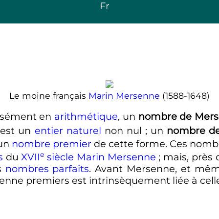
Fr
Le moine français
Marin Mersenne
(1588-1648)
cisément en
arithmétique
, un
nombre de Mer
est un
entier naturel
non nul
; un
nombre de
 un
nombre premier
de cette forme. Ces nombr
e
s
du
XVII
siècle
Marin Mersenne
; mais, près
es
nombres parfaits
. Avant Mersenne, et même
ne premiers est intrinsèquement liée à celle