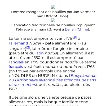
Homme mangeant des nouilles par Jan Vermeer
van Utrecht (1656).
Fabrication traditionnelle de nouilles impliquant
l'étirage à la main (
lāmiàn
) à
Dalian
(
Chine
).
[1]
Le terme est emprunté avant 1767
à
l'
allemand
Nudel
, «
pâte alimentaire
» (au
[2]
singulier)
, lui-même d'origine incertaine
(peut-être du
latin
nodus
)
. En allemand, il est
attesté vers 1550, et il est emprunté par
l'
anglais
en 1779 pour donner
noodle
. Le terme
français
s'est écrit
noudle
ou
nudeln
vers 1765
(on trouve par exemple une entrée
«
NOUDLES ou NUDELN
» dans l'
Encyclopédie
ou Dictionnaire raisonné des sciences, des arts
et des métiers
), puis
nouilles
, au pluriel, dès
1767.
Il désigne alors une variété précise de pâtes
alimentaires, mais la langue familière tend