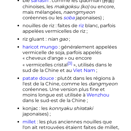
blé
sarrasin
: comme les
qiaomian
(
荞面
)
chinoises, les
makgoksu
(ko)
ou encore,
mais mélangées,
naengmyeon
coréennes ou les
soba
japonaises)
;
nouilles de riz
: faites de
riz
blanc, parfois
appelées vermicelles de riz
;
riz gluant
:
nian gao
;
haricot mungo
: généralement appelées
vermicelle de soja, parfois appelés
«
cheveux d'ange
» ou encore
[3]
«
vermicelles cristal
», utilisés dans le
sud de la Chine et au
Viet Nam
;
patate douce
: plutôt dans les régions à
l'est de la Chine, comme les
dangmyeon
coréennes. Une version plus fine et
moins longue est utilisée à
Wenzhou
dans le sud-est de la Chine
;
konjac
: les
konnyaku shirataki
japonaises)
;
millet
: les plus anciennes nouilles que
l'on ait retrouvées étaient faites de millet,