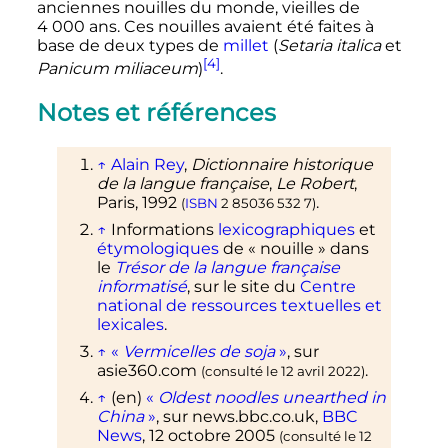
anciennes nouilles du monde, vieilles de
4 000 ans
. Ces nouilles avaient été faites à
base de deux types de
millet
(
Setaria italica
et
[4]
Panicum miliaceum
)
.
Notes et références
↑
Alain Rey
,
Dictionnaire historique
de la langue française
,
Le Robert
,
Paris, 1992
.
(
ISBN
2 85036 532 7
)
↑
Informations
lexicographiques
et
étymologiques
de «
nouille
» dans
le
Trésor de la langue française
informatisé
, sur le site du
Centre
national de ressources textuelles et
lexicales
.
↑
«
Vermicelles de soja
»
, sur
asie360.com
.
(consulté le
12 avril 2022
)
↑
(en)
«
Oldest noodles unearthed in
China
»
, sur
news.bbc.co.uk
,
BBC
News
,
12 octobre 2005
(consulté le
12