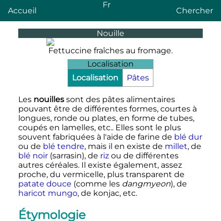
Fr
Accueil
Chercher
Nouille
Fettuccine fraîches au fromage.
Localisation
Localisation
Pâtes
Les
nouilles
sont des pâtes alimentaires
pouvant être de différentes formes
, courtes à
longues, ronde ou plates, en forme de tubes,
coupés en lamelles
,
etc.
. Elles sont le plus
souvent fabriquées à l'aide de farine de
blé dur
ou de
blé tendre
, mais il en existe de
millet
, de
blé noir
(sarrasin), de
riz
ou de différentes
autres céréales. Il existe également, assez
proche, du vermicelle, plus transparent de
patate douce
(comme les
dangmyeon
), de
haricot mungo
, de konjac
,
etc.
Étymologie