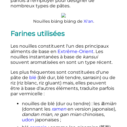
parfois à l'employer pour désigner de
nombreux types de pâtes.
Nouilles biáng biáng de
Xi'an
.
Farines utilisées
Les nouilles constituent l'un des principaux
aliments de base en
Extrême-Orient
. Les
nouilles instantanées à base de
kansui
souvent aromatisées en sont un type récent.
Les plus fréquentes sont constituées d'une
pâte de
blé
(blé dur, blé tendre, sarrasin) ou de
riz (riz blanc, riz gluant) mais, elles peuvent
être à base d'autres éléments, traduite parfois
par vermicelle
:
nouilles de blé (dur ou tendre)
: les
lāmiàn
(donnant les
ramen
en version japonaise),
dandan mian
,
re gan mian
chinoises,
udon
japonaises
;