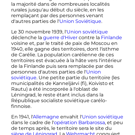
la majorité dans de nombreuses localités
rurales jusqu'au début du siècle, en les
remplaçant par des personnes venant
d'autres parties de l'
Union Soviétique
.
Le
30 novembre 1939
, l'
Union soviétique
déclenche la
guerre d'Hiver
contre la
Finlande
voisine et, par le traité de paix de Moscou en
1940, elle gagne des territoires, dont l'isthme
de Carélie. La population carélienne de ces
territoires est évacuée à la hâte vers l'intérieur
de la Finlande puis sera remplacée par des
personnes d'autres parties de l'
Union
soviétique
. Une petite partie du territoire (les
municipalités de Kanneljärvi
(fi)
, Koivisto et
Rautu) a été incorporée à l'oblast de
Léningrad, le reste étant inclus dans la
République socialiste soviétique carélo-
finnoise.
En 1941, l'
Allemagne
envahit l'
Union soviétique
dans le cadre de l'
opération Barbarossa
, et peu
de temps après, le territoire sera le site du
siège de Léningrad
. La
Wehrmacht
conquiert