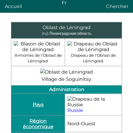
Fr
Accueil
Chercher
Oblast de Léningrad
(ru)
Ленинградская область
Armoiries de l'Oblast de
Drapeau de l'Oblast de
Léningrad.
Léningrad.
Village de Soguinitsy.
Administration
Pays
Russie
Région
Nord-Ouest
économique