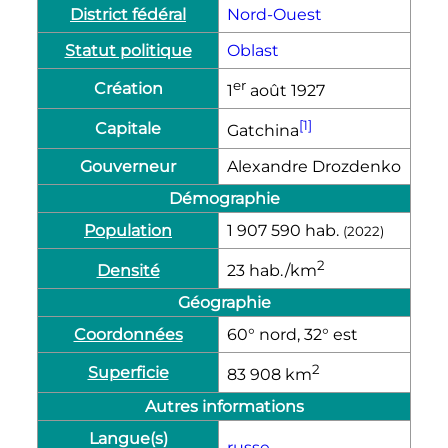
District fédéral
Nord-Ouest
Statut politique
Oblast
er
Création
1
août 1927
[1]
Capitale
Gatchina
Gouverneur
Alexandre Drozdenko
Démographie
Population
1 907 590
hab.
(2022)
2
Densité
23
hab./km
Géographie
Coordonnées
60° nord, 32° est
2
Superficie
83 908
km
Autres informations
Langue(s)
russe