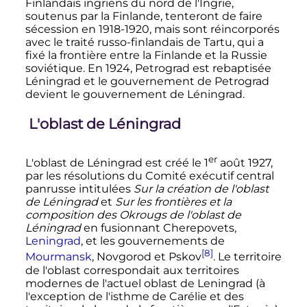
Finlandais ingriens du nord de l'Ingrie,
soutenus par la Finlande, tenteront de faire
sécession en 1918-1920, mais sont réincorporés
avec le traité russo-finlandais de Tartu, qui a
fixé la frontière entre la Finlande et la Russie
soviétique. En 1924, Petrograd est rebaptisée
Léningrad et le gouvernement de Petrograd
devient le gouvernement de Léningrad.
L'oblast de Léningrad
er
L'oblast de Léningrad est créé le
1
août 1927
,
par les résolutions du Comité exécutif central
panrusse intitulées
Sur la création de l'oblast
de Léningrad
et
Sur les frontières et la
composition des Okrougs de l'oblast de
Léningrad
en fusionnant Cherepovets,
Leningrad
, et les gouvernements de
[8]
Mourmansk
, Novgorod et Pskov
. Le territoire
de l'oblast correspondait aux territoires
modernes de l'actuel oblast de Leningrad (à
l'exception de l'isthme de Carélie et des