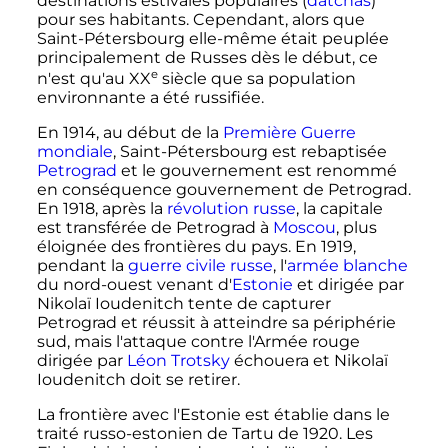
destinations estivales populaires (
datchas
)
pour ses habitants. Cependant, alors que
Saint-Pétersbourg elle-même était peuplée
principalement de Russes dès le début, ce
e
n'est qu'au
XX
siècle
que sa population
environnante a été russifiée.
En 1914, au début de la
Première Guerre
mondiale
, Saint-Pétersbourg est rebaptisée
Petrograd
et le gouvernement est renommé
en conséquence gouvernement de Petrograd.
En 1918, après la
révolution russe
, la capitale
est transférée de Petrograd à
Moscou
, plus
éloignée des frontières du pays. En 1919,
pendant la
guerre civile russe
, l'
armée blanche
du nord-ouest venant d'
Estonie
et dirigée par
Nikolaï Ioudenitch tente de capturer
Petrograd et réussit à atteindre sa périphérie
sud, mais l'attaque contre l'Armée rouge
dirigée par
Léon Trotsky
échouera et Nikolaï
Ioudenitch doit se retirer.
La frontière avec l'Estonie est établie dans le
traité russo-estonien de Tartu de 1920. Les