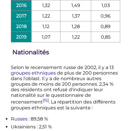
2016
1,32
1,49
1,03
2017
1,22
1,37
0,96
2018
1,12
1,28
0,89
2019
1,07
1,22
0,85
Nationalités
Selon le recensement russe de 2002, il y a 13
groupes ethniques
de plus de
200 personnes
dans l'oblast. Il y a de nombreux autres
groupes de moins de
200 personnes
. 2,34
%
des résidents ont refusé d'indiquer leur
nationalité sur le questionnaire de
[15]
recensement
. La répartition des différents
groupes ethniques est la suivante
:
Russes
: 89,58 %
Ukrainiens : 2,51 %