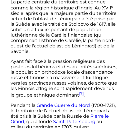
La partie centrale du territoire est connue
e
comme la région historique d'Ingrie. Au
XVII
siècle
, après que la majeure partie du territoire
actuel de l'oblast de Léningrad a été prise par
la Suède avec le traité de Stolbovo de 1617, elle
subit un afflux important de population
luthérienne de la Carélie finlandaise (qui
comprenait l'isthme de Carélie, la partie nord-
ouest de l'actuel oblast de Léningrad) et de la
Savonie.
Ayant fait face à la pression religieuse des
pasteurs luthériens et des autorités suédoises,
la population orthodoxe locale d'ascendance
russe et finnoise a massivement fui l'Ingrie
vers les provinces russes voisines, de sorte que
les Finnois d'Ingrie sont rapidement devenus
[7]
le groupe ethnique dominant
.
Pendant la
Grande Guerre du Nord
(1700-1721),
le territoire de l'actuel oblast de Léningrad a
été pris à la Suède par la Russie de
Pierre le
Grand
, qui a fondé
Saint-Pétersbourg
au
milieu du territoire en 1703, qui est