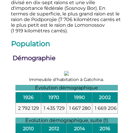
divisé en dix-sept raïons et une ville
d'importance fédérale (Sosnovy Bor). En
termes de superficie, le plus grand raïon est le
raïon de Podporojie (
7 706 kilomètres carrés
et
le plus petit est le raïon de Lomonossov
(
1 919 kilomètres carrés
).
Population
Démographie
Immeuble d'habitation à Gatchina.
Évolution démographique
1926
1970
1990
2002
2 792 129
1 435 729
1 667 280
1 669 206
Évolution démographique, suite (1)
2010
2012
2014
2016