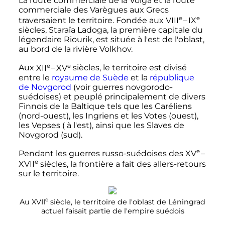
La route commerciale de la Volga et la route
commerciale des Varègues aux Grecs
e
e
traversaient le territoire. Fondée aux
VIII
–
IX
siècles
, Staraïa Ladoga, la première capitale du
légendaire Riourik, est située à l'est de l'oblast,
au bord de la rivière Volkhov.
e
e
Aux
XII
–
XV
siècles
, le territoire est divisé
entre le
royaume de Suède
et la
république
de Novgorod
(voir guerres novgorodo-
suédoises) et peuplé principalement de divers
Finnois de la Baltique tels que les Caréliens
(nord-ouest), les Ingriens et les Votes (ouest),
les Vepses ( à l'est), ainsi que les Slaves de
Novgorod (sud).
e
Pendant les
guerres russo-suédoises
des
XV
–
e
XVII
siècles
, la frontière a fait des allers-retours
sur le territoire.
e
Au
XVII
siècle
, le territoire de l'oblast de Léningrad
actuel faisait partie de l'empire suédois