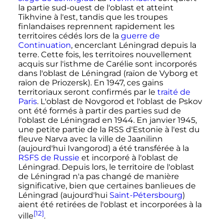
la partie sud-ouest de l'oblast et atteint
Tikhvine à l'est, tandis que les troupes
finlandaises reprennent rapidement les
territoires cédés lors de la
guerre de
Continuation
, encerclant Léningrad depuis la
terre. Cette fois, les territoires nouvellement
acquis sur l'isthme de Carélie sont incorporés
dans l'oblast de Léningrad (raïon de Vyborg et
raïon de Priozersk). En 1947, ces gains
territoriaux seront confirmés par le
traité de
Paris
. L'oblast de Novgorod et l'oblast de Pskov
ont été formés à partir des parties sud de
l'oblast de Léningrad en 1944. En janvier 1945,
une petite partie de la RSS d'Estonie à l'est du
fleuve Narva avec la ville de Jaanilinn
(aujourd'hui Ivangorod) a été transférée à la
RSFS de Russie
et incorporé à l'oblast de
Léningrad. Depuis lors, le territoire de l'oblast
de Léningrad n'a pas changé de manière
significative, bien que certaines banlieues de
Léningrad (aujourd'hui
Saint-Pétersbourg
)
aient été retirées de l'oblast et incorporées à la
[12]
ville
.