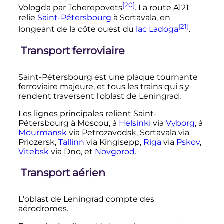
[20]
Vologda par Tcherepovets
. La route A121
relie
Saint-Pétersbourg
à Sortavala, en
[21]
longeant de la côte ouest du
lac Ladoga
.
Transport ferroviaire
Saint-Pétersbourg est une plaque tournante
ferroviaire majeure, et tous les trains qui s'y
rendent traversent l'oblast de Leningrad.
Les lignes principales relient Saint-
Pétersbourg à Moscou, à
Helsinki
via
Vyborg
, à
Mourmansk
via Petrozavodsk, Sortavala via
Priozersk,
Tallinn
via Kingisepp,
Riga
via
Pskov
,
Vitebsk
via Dno, et
Novgorod
.
Transport aérien
L'oblast de Leningrad compte des
aérodromes.