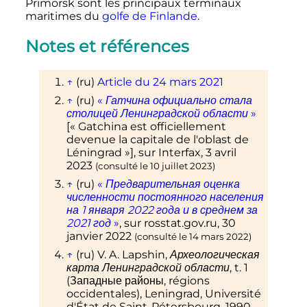
Primorsk sont les principaux terminaux
maritimes du
golfe de Finlande
.
Notes et références
↑
(ru)
Article du 24 mars 2021
↑
(ru)
«
Гатчина официально стала
столицей Ленинградской области
»
[«
Gatchina est officiellement
devenue la capitale de l'oblast de
Léningrad
»], sur
Interfax
,
3 avril
2023
(consulté le
10 juillet 2023
)
↑
(ru)
«
Предварительная оценка
численности постоянного населения
на 1 января 2022 года и в среднем за
2021 год
»
, sur
rosstat.gov.ru
,
30
janvier 2022
(consulté le
14 mars 2022
)
↑
(ru)
V. A. Lapshin,
Археологическая
карта Ленинградской области
,
t.
1
(
Западные районы
, régions
occidentales), Leningrad, Université
d'État de Saint-Pétersbourg,
1990