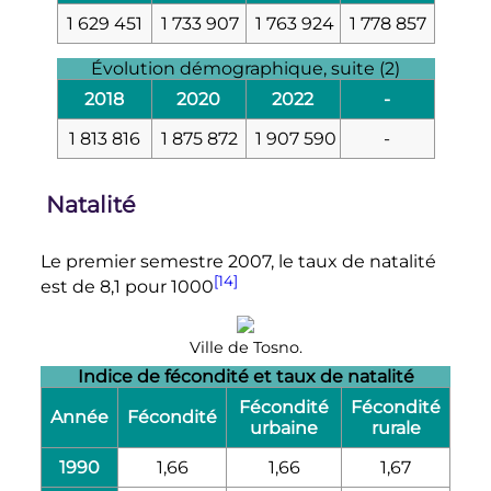
1 629 451
1 733 907
1 763 924
1 778 857
Évolution démographique, suite (2)
2018
2020
2022
-
1 813 816
1 875 872
1 907 590
-
Natalité
Le premier semestre 2007, le taux de natalité
[14]
est de 8,1 pour 1000
Ville de Tosno.
Indice de fécondité et taux de natalité
Fécondité
Fécondité
Année
Fécondité
urbaine
rurale
1990
1,66
1,66
1,67