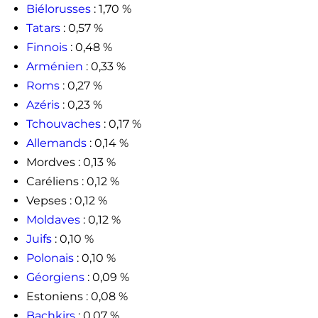
Biélorusses
: 1,70 %
Tatars
: 0,57 %
Finnois
: 0,48 %
Arménien
: 0,33 %
Roms
: 0,27 %
Azéris
: 0,23 %
Tchouvaches
: 0,17 %
Allemands
: 0,14 %
Mordves : 0,13 %
Caréliens : 0,12 %
Vepses : 0,12 %
Moldaves
: 0,12 %
Juifs
: 0,10 %
Polonais
: 0,10 %
Géorgiens
: 0,09 %
Estoniens : 0,08 %
Bachkirs
: 0,07 %