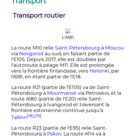
Transport
Transport routier
L'A181.
La route M10 relie
Saint-Pétersbourg
à
Moscou
via
Novgorod
au sud, en faisant partie de
l'E105. Depuis 2017, elle est doublée par
l'autoroute à péage M11. Elle est prolongée
vers la frontière finlandaise, vers
Helsinki
, par
l'A181, en étant partie de l'E18.
La route R21 (partie de l'E105) va de Saint-
Pétersbourg à
Mourmansk
via Petroskoi, et la
route A180 (partie de l'E20) relie Saint-
Pétersbourg à Ivangorod et traversant la
frontière estonienne continue jusqu'à
[18]
,
[19]
Tallinn
.
La route R23 (partie de l'E95) relie Saint-
Pétersbourg à
Pskov
. La route A114 va à