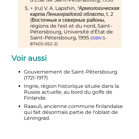
↑
(ru)
V. A. Lapshin,
"Археологическая
карта Ленинградской области
,
t.
2
(
Восточные и северные районы
,
régions de l'est et du nord, Saint-
Pétersbourg, Université d'État de
Saint-Pétersbourg,
1995
(
ISBN
5-
87403-052-2
)
↑
(ru)
G. S. Lebedev,
Voir aussi
"Археологические памятники
Ленинградской области"
, Leningrad,
Lenizdat,
1977
Gouvernement de Saint-Pétersbourg
(1721-1917)
↑
(en)
Dominic Lieven,
The
Cambridge History of Russia:
Ingrie, région historique située dans la
Volume 2, Imperial Russia, 1689-1917
,
Russie actuelle, au bord du golfe de
Cambridge University Press,
2006
Finlande.
,
p.
495
(
ISBN
0521815290
,
lire en ligne
)
Raasuli, ancienne commune finlandaise
↑
Administrative-Territorial Division
qui fait désormais partie de l'oblast de
of Murmansk Oblast
,
p.
33–34
Léningrad.
↑
Administrative-Territorial Division
of Leningrad Oblast
,
p.
10
↑
(en)
Ian M. Matley,
«
The Dispersal