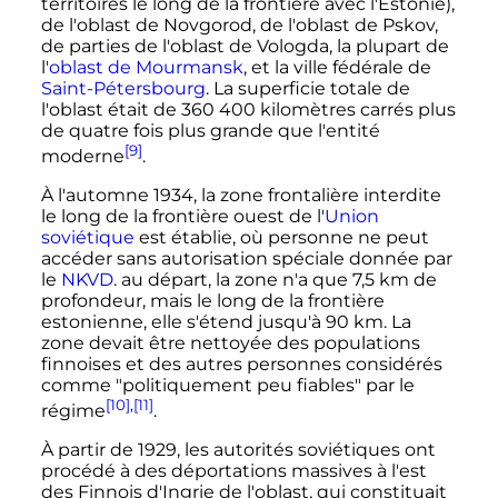
territoires le long de la frontière avec l'Estonie),
de l'oblast de Novgorod, de l'oblast de Pskov,
de parties de l'oblast de Vologda, la plupart de
l'
oblast de Mourmansk
, et la ville fédérale de
Saint-Pétersbourg
. La superficie totale de
l'oblast était de
360 400 kilomètres carrés
plus
de quatre fois plus grande que l'entité
[9]
moderne
.
À l'automne 1934, la zone frontalière interdite
le long de la frontière ouest de l'
Union
soviétique
est établie, où personne ne peut
accéder sans autorisation spéciale donnée par
le
NKVD
. au départ, la zone n'a que
7,5
km
de
profondeur, mais le long de la frontière
estonienne, elle s'étend jusqu'à
90
km
. La
zone devait être nettoyée des populations
finnoises et des autres personnes considérés
comme "politiquement peu fiables" par le
[10]
,
[11]
régime
.
À partir de 1929, les autorités soviétiques ont
procédé à des déportations massives à l'est
des Finnois d'Ingrie de l'oblast, qui constituait