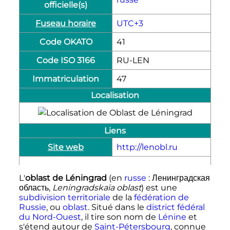
officielle(s)
Fuseau horaire
UTC+3
Code OKATO
41
Code ISO 3166
RU-LEN
Immatriculation
47
Localisation
Liens
Site web
http://lenobl.ru
L'
oblast de Léningrad
(en
russe
:
Ленинградская
область
,
Leningradskaïa oblast
) est une
subdivision territoriale
de la
fédération de
Russie
, ou
oblast
. Situé dans le
district fédéral
du Nord-Ouest
, il tire son nom de
Lénine
et
s'étend autour de
Saint-Pétersbourg
, connue