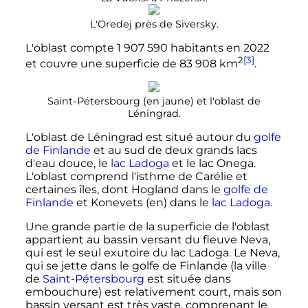
L'Oredej près de Siversky.
L'oblast compte
1 907 590 habitants
en 2022
2
[3]
et couvre une superficie de
83 908
km
.
Saint-Pétersbourg (en jaune) et l'oblast de
Léningrad.
L'oblast de Léningrad est situé autour du
golfe
de Finlande
et au sud de deux grands lacs
d'eau douce, le
lac Ladoga
et le lac Onega.
L'oblast comprend l'isthme de Carélie et
certaines îles, dont Hogland dans le
golfe de
Finlande
et Konevets
(en)
dans le
lac Ladoga
.
Une grande partie de la superficie de l'oblast
appartient au bassin versant du fleuve Neva,
qui est le seul exutoire du lac Ladoga. Le Neva,
qui se jette dans le golfe de Finlande (la ville
de
Saint-Pétersbourg
est située dans
embouchure) est relativement court, mais son
bassin versant est très vaste, comprenant le