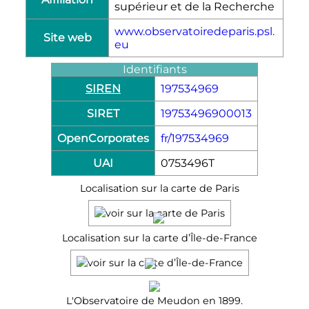
supérieur et de la Recherche
www.observatoiredeparis.psl.
Site web
eu
Identifiants
SIREN
197534969
SIRET
19753496900013
OpenCorporates
fr/197534969
UAI
0753496T
Localisation sur la carte de Paris
Localisation sur la carte d’Île-de-France
L'Observatoire de Meudon en 1899.