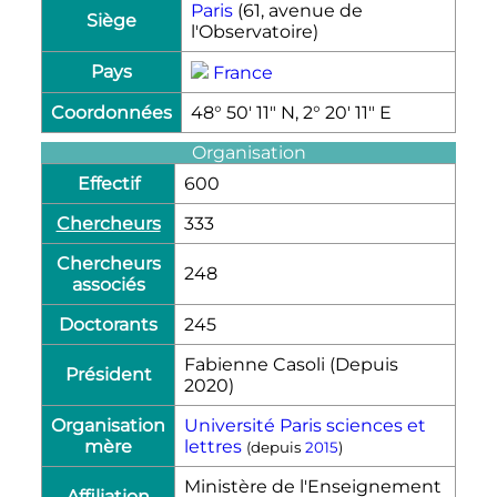
Paris
(61, avenue de
Siège
l'Observatoire)
Pays
France
Coordonnées
48° 50′ 11″ N, 2° 20′ 11″ E
Organisation
Effectif
600
Chercheurs
333
Chercheurs
248
associés
Doctorants
245
Fabienne Casoli (Depuis
Président
2020)
Organisation
Université Paris sciences et
mère
lettres
(depuis
2015
)
Ministère de l'Enseignement
Affiliation