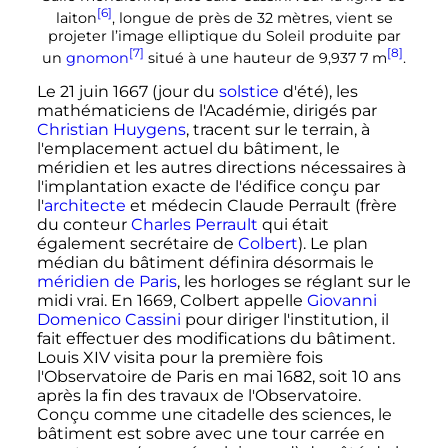
[6]
laiton
, longue de près de
32 mètres
, vient se
projeter l’image elliptique du Soleil produite par
[7]
[8]
un
gnomon
situé à une hauteur de
9,937 7
m
.
Le
21 juin 1667
(jour du
solstice
d'été), les
mathématiciens de l'Académie, dirigés par
Christian Huygens
, tracent sur le terrain, à
l'emplacement actuel du bâtiment, le
méridien et les autres directions nécessaires à
l'implantation exacte de l'édifice conçu par
l'
architecte
et médecin Claude Perrault (frère
du conteur
Charles Perrault
qui était
également secrétaire de
Colbert
). Le plan
médian du bâtiment définira désormais le
méridien de Paris
, les horloges se réglant sur le
midi vrai. En 1669, Colbert appelle
Giovanni
Domenico Cassini
pour diriger l'institution, il
fait effectuer des modifications du bâtiment.
Louis XIV visita pour la première fois
l'Observatoire de Paris en
mai 1682
, soit 10 ans
après la fin des travaux de l'Observatoire.
Conçu comme une citadelle des sciences, le
bâtiment est sobre avec une tour carrée en