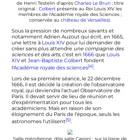
de Henri Testelin d'après
Charles Le Brun
; titre
original
:
Colbert
présente au Roi Louis XIV les
membres de l'Académie royale des Sciences
;
conservée au
château de Versailles
).
Sous la pression de nombreux savants et
notamment Adrien Auzout qui écrit, en 1665,
une lettre à
Louis XIV
pour lui demander de
créer sans plus attendre
une compagnie des
sciences et des arts
, c'est en
1666
que
Louis
XIV
et
Jean-Baptiste Colbert
fondent
[4]
l'
Académie royale des sciences
.
Lors de sa première séance, le
22 décembre
1666
, il est décidé la création de l'observatoire
royal, qui deviendra l'actuel Observatoire de
Paris. Il devait servir de lieu de réunion et
d'expérimentation pour tous les
académiciens. Mais en raison de son
éloignement du Paris de l'époque, seuls les
[5]
astronomes l'utilisent
.
Salle méridienne, dite salle Cassini
: sur la ligne de