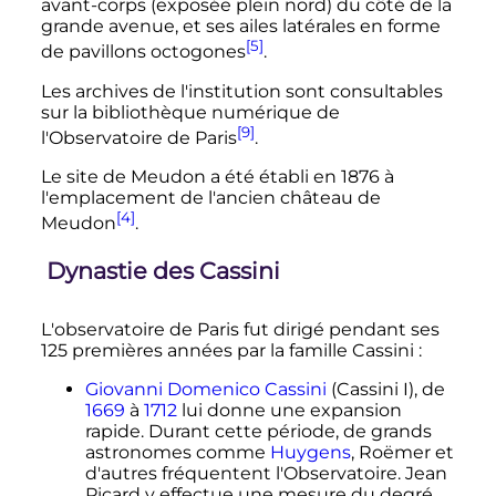
avant-corps (exposée plein nord) du côté de la
grande avenue, et ses ailes latérales en forme
[5]
de pavillons octogones
.
Les archives de l'institution sont consultables
sur la bibliothèque numérique de
[9]
l'Observatoire de Paris
.
Le site de Meudon a été établi en 1876 à
l'emplacement de l'ancien château de
[4]
Meudon
.
Dynastie des Cassini
L'observatoire de Paris fut dirigé pendant ses
125 premières années par la famille Cassini
:
Giovanni Domenico Cassini
(Cassini I), de
1669
à
1712
lui donne une expansion
rapide. Durant cette période, de grands
astronomes comme
Huygens
, Roëmer et
d'autres fréquentent l'Observatoire. Jean
Picard y effectue une mesure du degré