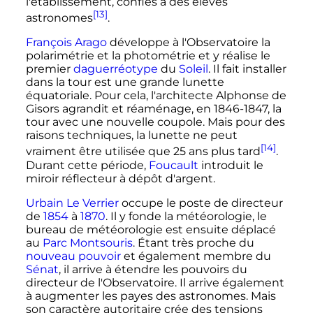
l'établissement, confiés à des élèves
[13]
astronomes
.
François Arago
développe à l'Observatoire la
polarimétrie et la photométrie et y réalise le
premier
daguerréotype
du
Soleil
. Il fait installer
dans la tour est une grande lunette
équatoriale. Pour cela, l'architecte Alphonse de
Gisors agrandit et réaménage, en 1846-1847, la
tour avec une nouvelle coupole. Mais pour des
raisons techniques, la lunette ne peut
[14]
vraiment être utilisée que
25 ans
plus tard
.
Durant cette période,
Foucault
introduit le
miroir réflecteur à dépôt d'argent.
Urbain Le Verrier
occupe le poste de directeur
de
1854
à
1870
. Il y fonde la météorologie, le
bureau de météorologie est ensuite déplacé
au
Parc Montsouris
. Étant très proche du
nouveau pouvoir
et également membre du
Sénat
, il arrive à étendre les pouvoirs du
directeur de l'Observatoire. Il arrive également
à augmenter les payes des astronomes. Mais
son caractère autoritaire crée des tensions