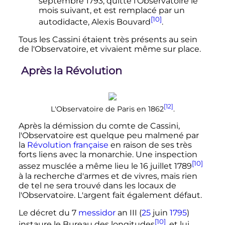
septembre 1793
, quitte l'Observatoire le
mois suivant, et est remplacé par un
[10]
autodidacte, Alexis Bouvard
.
Tous les Cassini étaient très présents au sein
de l'Observatoire, et vivaient même sur place.
Après la Révolution
[12]
L'Observatoire de Paris en 1862
.
Après la démission du comte de Cassini,
l'Observatoire est quelque peu malmené par
la
Révolution française
en raison de ses très
forts liens avec la monarchie. Une inspection
[10]
assez musclée a même lieu le
16 juillet 1789
à la recherche d'armes et de vivres, mais rien
de tel ne sera trouvé dans les locaux de
l'Observatoire. L'argent fait également défaut.
Le décret du
7
messidor
an
III
(
25
juin
1795
)
[10]
instaure le Bureau des longitudes
, et lui