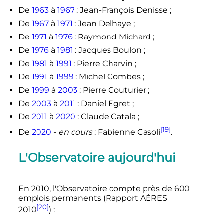
De
1963
à
1967
: Jean-François Denisse ;
De
1967
à
1971
: Jean Delhaye ;
De
1971
à
1976
: Raymond Michard ;
De
1976
à
1981
: Jacques Boulon ;
De
1981
à
1991
: Pierre Charvin ;
De
1991
à
1999
: Michel Combes ;
De
1999
à
2003
: Pierre Couturier ;
De
2003
à
2011
: Daniel Egret ;
De
2011
à
2020
: Claude Catala ;
[19]
De
2020
-
en cours
: Fabienne Casoli
.
L'Observatoire aujourd'hui
En 2010, l'Observatoire compte près de 600
emplois permanents (Rapport AÉRES
[20]
2010
)
: