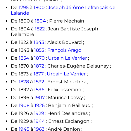
De
1795
à
1800
:
Joseph Jérôme Lefrançais de
Lalande
;
De 1800 à
1804
: Pierre Méchain ;
De 1804 à
1822
: Jean Baptiste Joseph
Delambre ;
De 1822 à
1843
: Alexis Bouvard ;
De 1843 à
1853
:
François Arago
;
De
1854
à
1870
:
Urbain Le Verrier
;
De 1870 à
1872
: Charles-Eugène Delaunay ;
De 1873 à
1877
:
Urbain Le Verrier
;
De
1878
à
1892
: Ernest Mouchez ;
De 1892 à
1896
: Félix Tisserand ;
De 1896 à
1907
: Maurice Loewy ;
De
1908
à
1926
: Benjamin Baillaud ;
De 1926 à
1929
: Henri Deslandres ;
De 1929 à
1944
: Ernest Esclangon ;
De
1945
à
1963
: André Danjon ;