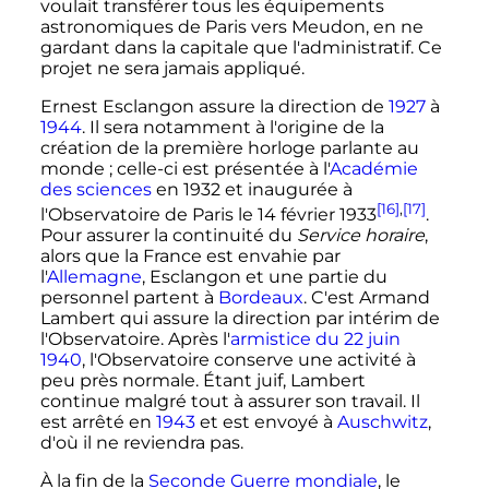
voulait transférer tous les équipements
astronomiques de Paris vers Meudon, en ne
gardant dans la capitale que l'administratif. Ce
projet ne sera jamais appliqué.
Ernest Esclangon assure la direction de
1927
à
1944
. Il sera notamment à l'origine de la
création de la première horloge parlante au
monde
; celle-ci est présentée à l'
Académie
des sciences
en 1932 et inaugurée à
[16]
,
[17]
l'Observatoire de Paris le
14 février 1933
.
Pour assurer la continuité du
Service horaire
,
alors que la France est envahie par
l'
Allemagne
, Esclangon et une partie du
personnel partent à
Bordeaux
. C'est Armand
Lambert qui assure la direction par intérim de
l'Observatoire. Après l'
armistice du 22 juin
1940
, l'Observatoire conserve une activité à
peu près normale. Étant juif, Lambert
continue malgré tout à assurer son travail. Il
est arrêté en
1943
et est envoyé à
Auschwitz
,
d'où il ne reviendra pas.
À la fin de la
Seconde Guerre mondiale
, le