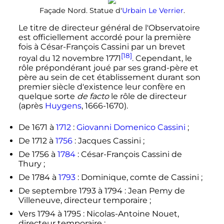
Façade Nord. Statue d'
Urbain Le Verrier
.
Le titre de directeur général de l'Observatoire
est officiellement accordé pour la première
fois à César-François Cassini par un brevet
[18]
royal du
12 novembre 1771
. Cependant, le
rôle prépondérant joué par ses grand-père et
père au sein de cet établissement durant son
premier siècle d'existence leur confère en
quelque sorte
de facto
le rôle de directeur
(après
Huygens
, 1666-1670).
De 1671 à
1712
:
Giovanni Domenico Cassini
;
De 1712 à
1756
: Jacques Cassini ;
De 1756 à
1784
: César-François Cassini de
Thury ;
De 1784 à
1793
: Dominique, comte de Cassini ;
De
septembre 1793
à 1794 : Jean Pemy de
Villeneuve, directeur temporaire ;
Vers 1794 à 1795 : Nicolas-Antoine Nouet,
directeur temporaire ;