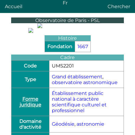
Fr
Accueil
Chercher
Observatoire de Paris - PSL
Histoire
Fondation
1667
Cadre
Code
UMS2201
Grand établissement
,
Type
observatoire astronomique
Établissement public
Forme
national à caractère
juridique
scientifique culturel et
professionnel
Domaine
Géodésie
,
astronomie
d'activité