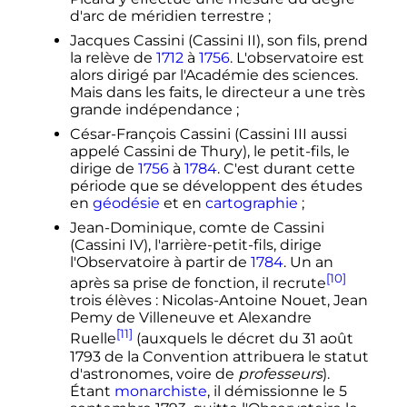
d'arc de méridien terrestre
;
Jacques Cassini (Cassini II), son fils, prend
la relève de
1712
à
1756
. L'observatoire est
alors dirigé par l'Académie des sciences.
Mais dans les faits, le directeur a une très
grande indépendance
;
César-François Cassini (Cassini III aussi
appelé Cassini de Thury), le petit-fils, le
dirige de
1756
à
1784
. C'est durant cette
période que se développent des études
en
géodésie
et en
cartographie
;
Jean-Dominique, comte de Cassini
(Cassini IV), l'arrière-petit-fils, dirige
l'Observatoire à partir de
1784
. Un an
[10]
après sa prise de fonction, il recrute
trois élèves
: Nicolas-Antoine Nouet, Jean
Pemy de Villeneuve et Alexandre
[11]
Ruelle
(auxquels le décret du
31 août
1793
de la Convention attribuera le statut
d'astronomes, voire de
professeurs
).
Étant
monarchiste
, il démissionne le
5