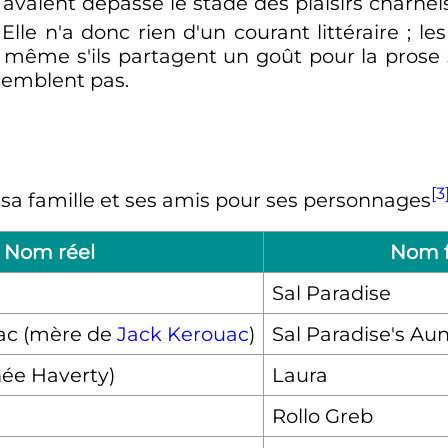
avaient dépassé le stade des plaisirs charnel
 Elle n'a donc rien d'un courant littéraire
; l
, même s'ils partagent un goût pour la prose
ssemblent pas.
[3
 sa famille et ses amis pour ses personnages
Nom réel
Nom fi
Sal Paradise
uac (mère de
Jack Kerouac
)
Sal Paradise's Au
née Haverty)
Laura
Rollo Greb