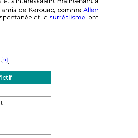
s et s’intéressaient maintenant à
es amis de Kerouac, comme
Allen
 spontanée et le
surréalisme
, ont
]
,
[4]
.
ctif
nt