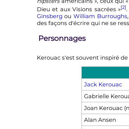
hipsters
américains
», ceux qui «
[2]
Dieu et aux Visions sacrées
»
.
Ginsberg
ou
William Burroughs
des façons d'écrire qui ne se re
Personnages
Kerouac s'est souvent inspiré de
Jack Kerouac
Gabrielle Kero
Joan Kerouac (
Alan Ansen