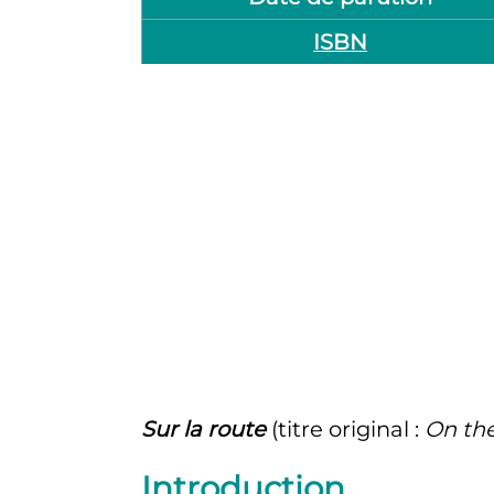
ISBN
Sur la route
(titre original
:
On th
Introduction