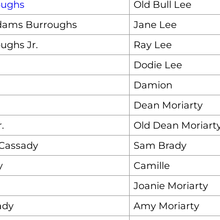
oughs
Old Bull Lee
Adams Burroughs
Jane Lee
ughs Jr.
Ray Lee
Dodie Lee
Damion
Dean Moriarty
.
Old Dean Moriart
 Cassady
Sam Brady
y
Camille
Joanie Moriarty
ady
Amy Moriarty