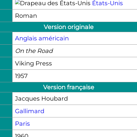
États-Unis
Roman
Version originale
Anglais américain
On the Road
Viking Press
1957
Version française
Jacques Houbard
Gallimard
Paris
1960