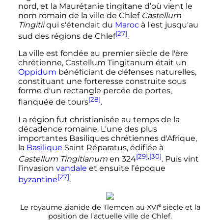
nord, et la Maurétanie tingitane d’où vient le
nom romain de la ville de Chlef
Castellum
Tingitii
qui s'étendait du
Maroc
à l'est jusqu'au
[27]
sud des régions de Chlef
.
La ville est fondée au premier siècle de l'ère
chrétienne, Castellum Tingitanum était un
Oppidum
bénéficiant de défenses naturelles,
constituant une forteresse construite sous
forme d'un rectangle percée de portes,
[28]
flanquée de tours
.
La région fut christianisée au temps de la
décadence romaine. L'une des plus
importantes Basiliques chrétiennes d'Afrique,
la
Basilique
Saint Réparatus, édifiée à
[29]
,
[30]
Castellum Tingitianum
en 324
. Puis vint
l’invasion
vandale
et ensuite l’époque
[27]
byzantine
.
e
Le royaume zianide de Tlemcen au
XVI
siècle
et la
position de l'actuelle ville de Chlef.