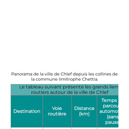
Panorama de la ville de Chlef depuis les collines de
la commune limitrophe Chettia.
Le tableau suivant présente les grands liens
routiers autour de la ville de Chlef
Temps de
parcours
Voie
Distance
Destination
automobile
routière
(km)
(sans
pause)