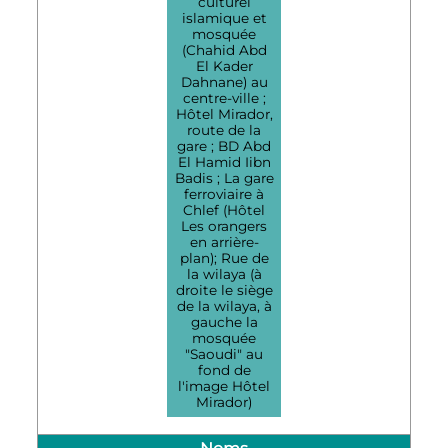
culturel
islamique et
mosquée
(Chahid Abd
El Kader
Dahnane) au
centre-ville ;
Hôtel Mirador,
route de la
gare ; BD Abd
El Hamid Iibn
Badis ; La gare
ferroviaire à
Chlef (Hôtel
Les orangers
en arrière-
plan); Rue de
la wilaya (à
droite le siège
de la wilaya, à
gauche la
mosquée
"Saoudi" au
fond de
l'image Hôtel
Mirador)