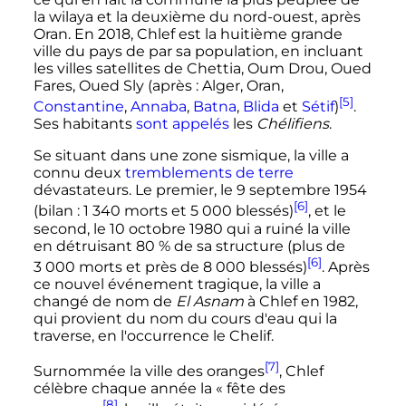
la wilaya et la deuxième du nord-ouest, après
Oran. En 2018, Chlef est la huitième grande
ville du pays de par sa population, en incluant
les villes satellites de Chettia, Oum Drou, Oued
Fares, Oued Sly (après
: Alger, Oran,
[5]
Constantine
,
Annaba
,
Batna
,
Blida
et
Sétif
)
.
Ses habitants
sont appelés
les
Chélifiens
.
Se situant dans une zone sismique, la ville a
connu deux
tremblements de terre
dévastateurs. Le premier, le
9 septembre 1954
[6]
(bilan
:
1 340
morts et
5 000
blessés)
, et le
second, le
10 octobre 1980
qui a ruiné la ville
en détruisant 80
% de sa structure (plus de
[6]
3 000 morts
et près de
8 000 blessés
)
. Après
ce nouvel événement tragique, la ville a
changé de nom de
El Asnam
à Chlef en 1982,
qui provient du nom du cours d'eau qui la
traverse, en l'occurrence le Chelif.
[7]
Surnommée la ville des oranges
, Chlef
célèbre chaque année la «
fête des
[8]