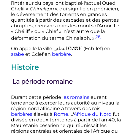
l’intérieur du pays, ont baptisé l'actuel Oued
Chelif «
Chinalaph
», qui signifie en phénicien,
le déversement des torrents en grandes
quantités à partir des cascades et des pentes
abruptes, creusées dans les monts d’Amor. Le
«
Chéliff
» ou «
Chlef
», n’est autre que la
[26]
déformation du terme Chinalaph.
»
On appelle la ville الشلف ⵛⵍⴻⴼ (Ech-lef) en
arabe
et Cclef en
berbère
.
Histoire
La période romaine
Durant cette période
les romains
eurent
tendance à exercer leurs autorité au niveau la
région nord africaine à travers des rois
berbères
élevés à
Rome
. L'
Afrique du Nord
fut
divisée en deux territoires à partir de l'an 40, la
Maurétanie césarienne qui réunissait les
régions centrales et orientales de l'Afrique du