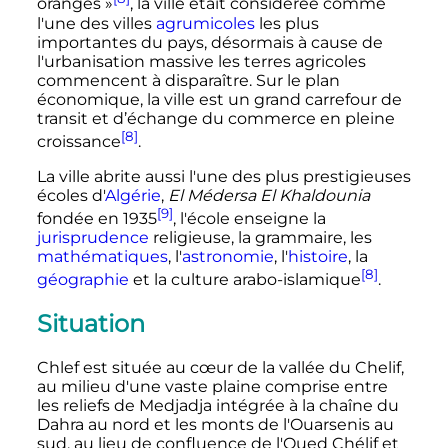
oranges
»
, la ville était considérée comme
l'une des villes
agrumicoles
les plus
importantes du pays, désormais à cause de
l'urbanisation massive les terres agricoles
commencent à disparaître. Sur le plan
économique, la ville est un grand carrefour de
transit et d’échange du commerce en pleine
[8]
croissance
.
La ville abrite aussi l'une des plus prestigieuses
écoles d'
Algérie
,
El Médersa El Khaldounia
[9]
fondée en 1935
, l'école enseigne la
jurisprudence
religieuse, la grammaire, les
mathématiques
, l'
astronomie
, l'
histoire
, la
[8]
géographie
et la culture arabo-islamique
.
Situation
Chlef est située au cœur de la vallée du Chelif,
au milieu d'une vaste plaine comprise entre
les reliefs de Medjadja intégrée à la chaîne du
Dahra au nord et les monts de l'Ouarsenis au
sud, au lieu de confluence de l'Oued Chélif et