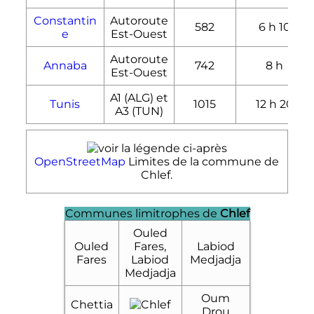
Constantin
Autoroute
582
6
h
10
e
Est-Ouest
Autoroute
Annaba
742
8
h
Est-Ouest
A1 (ALG) et
Tunis
1015
12
h
20
A3 (TUN)
OpenStreetMap
Limites de la commune de
Chlef.
Communes limitrophes de
Chlef
Ouled
Ouled
Fares,
Labiod
Fares
Labiod
Medjadja
Medjadja
Oum
Chettia
Drou