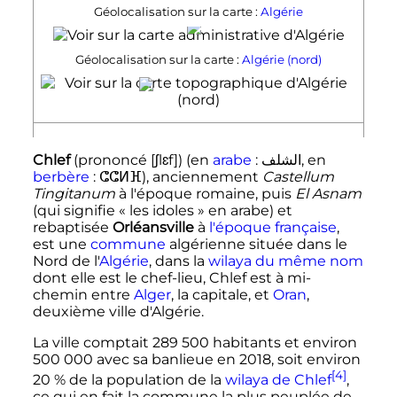
Géolocalisation sur la carte :
Algérie
Chlef
Géolocalisation sur la carte :
Algérie (nord)
Chlef
Chlef
(prononcé [ʃlɛf]) (en
arabe
:
الشلف
, en
berbère
: ⵛⵛⵍⴼ), anciennement
Castellum
Tingitanum
à l'époque romaine, puis
El Asnam
(qui signifie «
les idoles
» en arabe) et
rebaptisée
Orléansville
à
l'époque française
,
est une
commune
algérienne située dans le
Nord de l'
Algérie
, dans la
wilaya du même nom
dont elle est le chef-lieu, Chlef est à mi-
chemin entre
Alger
, la capitale, et
Oran
,
deuxième ville d'Algérie.
La ville comptait
289 500 habitants
et environ
500 000
avec sa banlieue en 2018, soit environ
[4]
20
% de la population de la
wilaya de Chlef
,
ce qui en fait la commune la plus peuplée de