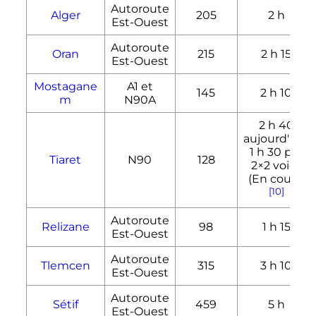
Autoroute
Alger
205
2
h
Est-Ouest
Autoroute
Oran
215
2
h
15
Est-Ouest
Mostagane
A1 et
145
2
h
10
m
N90A
2
h
40
aujourd'hui,
1
h
30
par
Tiaret
N90
128
2×2 voies
(En cours)
[10]
Autoroute
Relizane
98
1
h
15
Est-Ouest
Autoroute
Tlemcen
315
3
h
10
Est-Ouest
Autoroute
Sétif
459
5
h
Est-Ouest