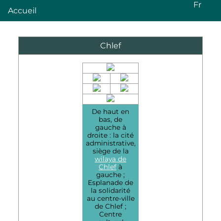
Fr
Accueil
Chlef
De haut en
bas, de
gauche à
droite : la cité
administrative,
siège de la
wilaya de
Chlef
à
gauche ;
Esplanade de
la solidarité
au centre-ville
de Chlef ;
Centre