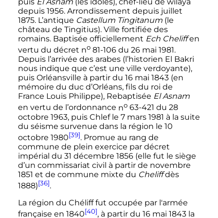
puis
El Asnam
(les idoles), chef-lieu de wilaya
depuis 1956. Arrondissement depuis
juillet
1875
. L’antique
Castellum Tingitanum
(le
château de Tingitius). Ville fortifiée des
romains. Baptisée officiellement
Ech Cheliff
en
o
vertu du décret
n
81-106
du
26 mai 1981
.
Depuis l’arrivée des arabes (l’historien El Bakri
nous indique que c’est une ville verdoyante),
puis Orléansville à partir du
16 mai 1843
(en
mémoire du duc d’Orléans, fils du roi de
France Louis Philippe), Rebaptisée
El Asnam
o
en vertu de l’ordonnance
n
63-421
du
28
octobre 1963
, puis Chlef le
7 mars 1981
à la suite
du séisme survenue dans la région le
10
[39]
octobre 1980
. Promue au rang de
commune de plein exercice par décret
impérial du
31 décembre 1856
(elle fut le siège
d’un commissariat civil à partir de
novembre
1851
et de commune mixte du
Cheliff
dès
[36]
1888)
.
La région du Chéliff fut occupée par l'armée
[40]
française en 1840
, à partir du
16 mai 1843
la