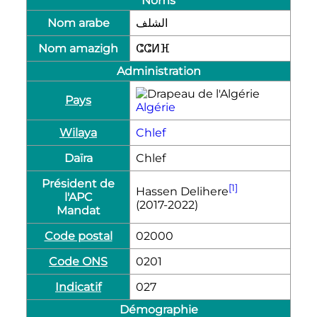
Noms
Nom arabe
الشلف
Nom amazigh
ⵛⵛⵍⴼ
Administration
Pays
Algérie
Wilaya
Chlef
Daïra
Chlef
Président de
[1]
Hassen Delihere
l'APC
(2017-2022)
Mandat
Code postal
02000
Code ONS
0201
Indicatif
027
Démographie