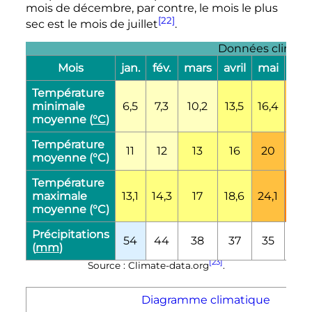
mois de décembre, par contre, le mois le plus
[22]
sec est le mois de juillet
.
Données climatiq
Mois
jan.
fév.
mars
avril
mai
juin
Température
minimale
6,5
7,3
10,2
13,5
16,4
25,2
moyenne (
°C
)
Température
11
12
13
16
20
25
moyenne (°C)
Température
maximale
13,1
14,3
17
18,6
24,1
29,1
moyenne (°C)
Précipitations
54
44
38
37
35
9
(
mm
)
[23]
Source : Climate-data.org
.
Diagramme climatique