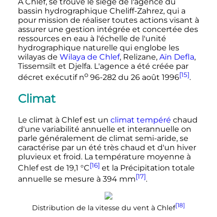
À Chlef, se trouve le siège de l'agence du
bassin hydrographique Cheliff-Zahrez, qui a
pour mission de réaliser toutes actions visant à
assurer une gestion intégrée et concertée des
ressources en eau à l'échelle de l'unité
hydrographique naturelle qui englobe les
wilayas de
Wilaya de Chlef
, Relizane,
Aïn Defla
,
Tissemsilt et Djelfa. L'agence a été créée par
o
[15]
décret exécutif
n
96-282
du
26 août 1996
.
Climat
Le climat à Chlef est un
climat tempéré
chaud
d'une variabilité annuelle et interannuelle on
parle généralement de climat semi-aride, se
caractérise par un été très chaud et d'un hiver
pluvieux et froid. La température moyenne à
[16]
Chlef est de
19,1
°C
et la Précipitation totale
[17]
annuelle se mesure à
394
mm
.
[18]
Distribution de la vitesse du vent à Chlef