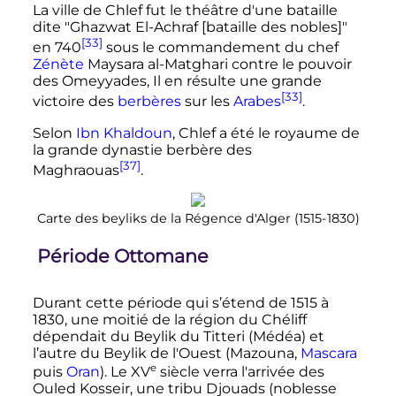
La ville de Chlef fut le théâtre d'une bataille
dite "Ghazwat El-Achraf [bataille des nobles]"
[33]
en 740
sous le commandement du chef
Zénète
Maysara al-Matghari contre le pouvoir
des Omeyyades, Il en résulte une grande
[33]
victoire des
berbères
sur les
Arabes
.
Selon
Ibn Khaldoun
, Chlef a été le royaume de
la grande dynastie berbère des
[37]
Maghraouas
.
Carte des beyliks de la Régence d'Alger (1515-1830)
Période Ottomane
Durant cette période qui s’étend de 1515 à
1830, une moitié de la région du Chéliff
dépendait du Beylik du Titteri (Médéa) et
l’autre du Beylik de l'Ouest (Mazouna,
Mascara
e
puis
Oran
). Le
XV
siècle
verra l'arrivée des
Ouled Kosseir, une tribu Djouads (noblesse