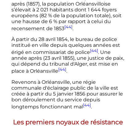
après (1857), la population Orléansvilloise
s’élevait à
2 021 habitants
dont
1 644 foyers
européens (82
% de la population totale), soit
une hausse de 6
% par rapport à celui du
[44]
recensement de 1853
.
À partir du
28 avril 1854
, le bureau de police
institué en ville depuis quelques années est
[44]
érigé en commissariat de police
. Une
année après (
23 avril 1855
), une justice de paix,
qui dépend du tribunal d'Alger, est mise en
[44]
place à Orléansville
.
Revenons à Orléansville, une régie
communale d'éclairage public de la ville est
créée à partir du
5 janvier 1856
pour assurer le
bon déroulement du service depuis
[44]
longtemps fonctionnant mal
.
Les premiers noyaux de résistance