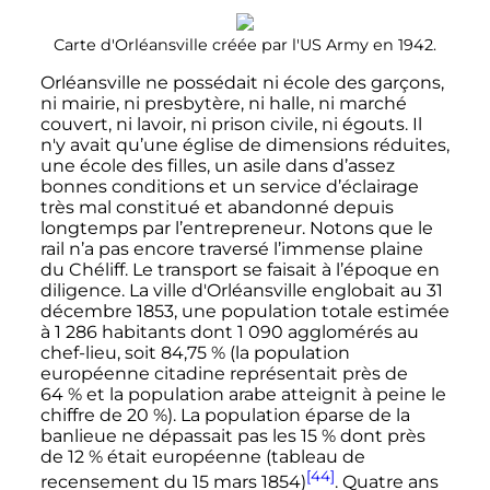
Carte d
'
Orléansville créée par l'US Army en 1942.
Orléansville ne possédait ni école des garçons,
ni mairie, ni presbytère, ni halle, ni marché
couvert, ni lavoir, ni prison civile, ni égouts. Il
n'y avait qu’une église de dimensions réduites,
une école des filles, un asile dans d’assez
bonnes conditions et un service d’éclairage
très mal constitué et abandonné depuis
longtemps par l’entrepreneur. Notons que le
rail n’a pas encore traversé l’immense plaine
du Chéliff. Le transport se faisait à l’époque en
diligence. La ville d
'
Orléansville englobait au
31
décembre 1853
, une population totale estimée
à
1 286 habitants
dont
1 090
agglomérés au
chef-lieu, soit 84,75
% (la population
européenne citadine représentait près de
64
% et la population arabe atteignit à peine le
chiffre de 20
%). La population éparse de la
banlieue ne dépassait pas les 15
% dont près
de 12
% était européenne (tableau de
[44]
recensement du
15 mars 1854
)
. Quatre ans