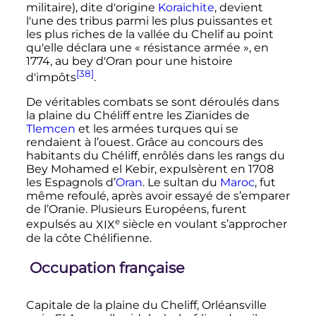
militaire), dite d'origine
Koraichite
, devient
l'une des tribus parmi les plus puissantes et
les plus riches de la vallée du Chelif au point
qu'elle déclara une «
résistance armée
», en
1774, au bey d'Oran pour une histoire
[38]
d'impôts
.
De véritables combats se sont déroulés dans
la plaine du Chéliff entre les Zianides de
Tlemcen
et les armées turques qui se
rendaient à l’ouest. Grâce au concours des
habitants du Chéliff, enrôlés dans les rangs du
Bey Mohamed el Kebir, expulsèrent en 1708
les Espagnols d’
Oran
. Le sultan du
Maroc
, fut
même refoulé, après avoir essayé de s’emparer
de l’Oranie. Plusieurs Européens, furent
e
expulsés au
XIX
siècle
en voulant s’approcher
de la côte Chélifienne.
Occupation française
Capitale de la plaine du Cheliff, Orléansville