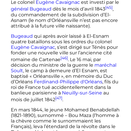
Le colonel
Eugène Cavaignac
est investi par le
[45]
général Bugeaud
dès le mois d’
avril 1843
,
du commandement de la subdivision d’El-
Asnam (le nom d
'
Orléansville n’est pas encore
attribué à la future ville naissante).
Bugeaud
qui après avoir laissé à El-Esnam
quatre bataillons sous les ordres du colonel
Eugène Cavaignac
, s’est dirigé sur Ténès pour
fonder une nouvelle ville sur l’ancienne cité
[46]
romaine de Cartenae
. Le
16 mai
, par
décision du ministre de la guerre le
maréchal
Soult
, le camp à demeure d’El Esnam, est
baptisé «
Orléansville
», en mémoire du Duc
d’Orléans
Ferdinand-Philippe d'Orléans
, fils du
roi de France tué accidentellement dans la
banlieue parisienne à
Neuilly-sur-Seine
au
[47]
mois de
juillet 1842
.
En
mars 1844
, le jeune Mohamed Benabdellah
(1821-1890), surnommé – Bou Maza (l’homme à
la chèvre comme le surnommaient les
Français), leva l’étendard de la révolte dans le