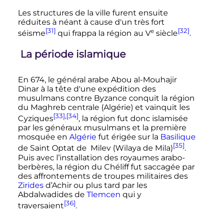
Les structures de la ville furent ensuite
réduites à néant à cause d'un très fort
[31]
[32]
e
séisme
qui frappa la région au
V
siècle
.
La période islamique
En 674, le général arabe Abou al-Mouhajir
Dinar à la tête d'une expédition des
musulmans contre Byzance conquit la région
du Maghreb centrale (Algérie) et vainquit les
[33]
,
[34]
Cyziques
, la région fut donc islamisée
par les généraux musulmans et la première
mosquée en
Algérie
fut érigée sur la
Basilique
[35]
de Saint Optat de Milev (Wilaya de Mila)
.
Puis avec l’installation des royaumes arabo-
berbères, la région du Chéliff fut saccagée par
des affrontements de troupes militaires des
Zirides
d’Achir ou plus tard par les
Abdalwadides de
Tlemcen
qui y
[36]
traversaient
.