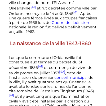
ville changea de nom d'El Asnam à
[41]
Orléansville
et fut décrétée comme ville par
[41]
Ordonnance royale le
14 août 1845
. Après
une guerre féroce livrée aux troupes françaises
à partir de 1956 lors de
Guerre de libération
nationale, la région fut délivrée définitivement
en
juillet 1962
.
La naissance de la ville 1843-1860
Lorsque la commune d'Orléansville fut
constituée aux termes du décret du
31
[41]
décembre 1856
et commença de vivre de
[42]
sa vie propre en
juillet 1857
, date de
l’installation du premier
conseil municipal
de
la ville, il y avait quatorze ans qu
'
Orléansville
avait été fondée sur les ruines de l’ancienne
cité romaine de Castellum Tingitanum (1843)
[41]
et il y avait cinq ans que l’administration
civile y avait été installée par la création du
commissariat civil d'Orléansville (décret du
2