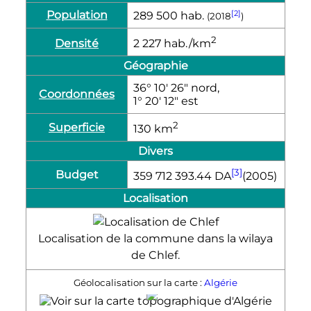
Population
[2]
289 500
hab.
(2018
)
2
Densité
2 227
hab./km
Géographie
36° 10′ 26″ nord,
Coordonnées
1° 20′ 12″ est
2
Superficie
130
km
Divers
[3]
Budget
359 712 393.44 DA
(2005)
Localisation
Localisation de la commune dans la wilaya
de Chlef.
Géolocalisation sur la carte :
Algérie
Chlef