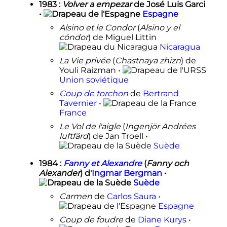
1983
:
Volver a empezar
de José Luis Garci
•
Espagne
Alsino et le Condor
(
Alsino y el
cóndor
) de Miguel Littin
Nicaragua
La Vie privée
(
Chastnaya zhizn
) de
Youli Raizman •
Union soviétique
Coup de torchon
de
Bertrand
Tavernier
•
France
Le Vol de l'aigle
(
Ingenjör Andrées
luftfärd
) de Jan Troell •
Suède
1984
:
Fanny et Alexandre
(
Fanny och
Alexander
) d'
Ingmar Bergman
•
Suède
Carmen
de
Carlos Saura
•
Espagne
Coup de foudre
de
Diane Kurys
•