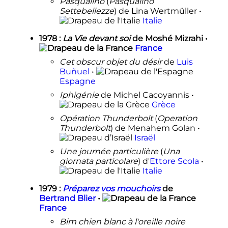
Pasqualino
(
Pasqualino
Settebellezze
) de Lina Wertmüller •
Italie
1978
:
La Vie devant soi
de Moshé Mizrahi •
France
Cet obscur objet du désir
de
Luis
Buñuel
•
Espagne
Iphigénie
de Michel Cacoyannis •
Grèce
Opération Thunderbolt
(
Operation
Thunderbolt
) de Menahem Golan •
Israël
Une journée particulière
(
Una
giornata particolare
) d'
Ettore Scola
•
Italie
1979
:
Préparez vos mouchoirs
de
Bertrand Blier
•
France
Bim chien blanc à l'oreille noire