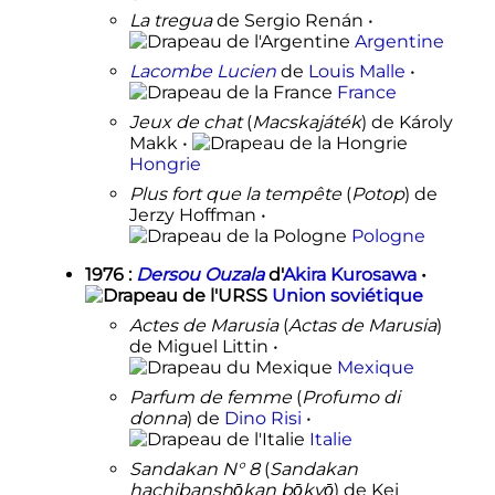
La tregua
de Sergio Renán •
Argentine
Lacombe Lucien
de
Louis Malle
•
France
Jeux de chat
(
Macskajáték
) de Károly
Makk •
Hongrie
Plus fort que la tempête
(
Potop
) de
Jerzy Hoffman •
Pologne
1976
:
Dersou Ouzala
d'
Akira Kurosawa
•
Union soviétique
Actes de Marusia
(
Actas de Marusia
)
de Miguel Littin •
Mexique
Parfum de femme
(
Profumo di
donna
) de
Dino Risi
•
Italie
Sandakan N° 8
(
Sandakan
hachibanshōkan bōkyō
) de Kei