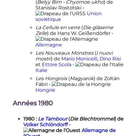
(
Belyy Bim - Chyornoe ukho
) de
Stanislav Rostotski •
Union
soviétique
La Cellule en verre
(
Die gläserne
Zelle
) de Hans W. Geißendörfer •
Allemagne
Les Nouveaux Monstres
(
I nuovi
mostri
) de
Mario Monicelli
,
Dino Risi
et
Ettore Scola
•
Italie
Les Hongrois
(
Magyarok
) de Zoltán
Fábri •
Hongrie
Années 1980
1980
:
Le Tambour
(
Die Blechtrommel
) de
Volker Schlöndorff
•
Allemagne de