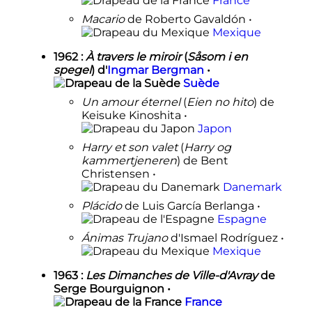
France
Macario
de Roberto Gavaldón •
Mexique
1962
:
À travers le miroir
(
Såsom i en
spegel
) d'
Ingmar Bergman
•
Suède
Un amour éternel
(
Eien no hito
) de
Keisuke Kinoshita •
Japon
Harry et son valet
(
Harry og
kammertjeneren
) de Bent
Christensen •
Danemark
Plácido
de Luis García Berlanga •
Espagne
Ánimas Trujano
d'Ismael Rodríguez •
Mexique
1963
:
Les Dimanches de Ville-d'Avray
de
Serge Bourguignon •
France