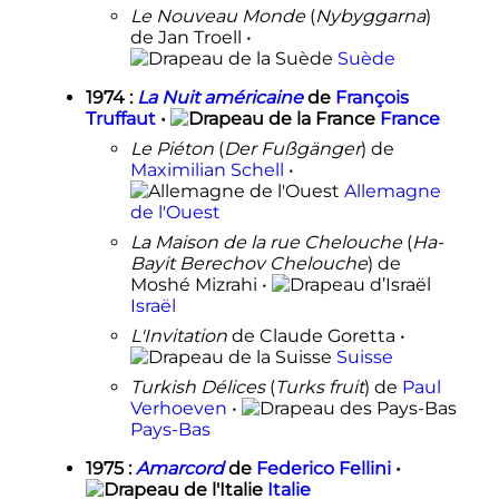
Le Nouveau Monde
(
Nybyggarna
)
de Jan Troell •
Suède
1974
:
La Nuit américaine
de
François
Truffaut
•
France
Le Piéton
(
Der Fußgänger
) de
Maximilian Schell
•
Allemagne
de l'Ouest
La Maison de la rue Chelouche
(
Ha-
Bayit Berechov Chelouche
) de
Moshé Mizrahi •
Israël
L'Invitation
de Claude Goretta •
Suisse
Turkish Délices
(
Turks fruit
) de
Paul
Verhoeven
•
Pays-Bas
1975
:
Amarcord
de
Federico Fellini
•
Italie