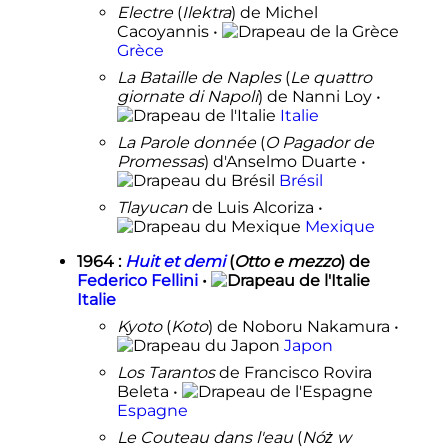
Electre
(
Ilektra
) de Michel
Cacoyannis •
Grèce
La Bataille de Naples
(
Le quattro
giornate di Napoli
) de Nanni Loy •
Italie
La Parole donnée
(
O Pagador de
Promessas
) d'Anselmo Duarte •
Brésil
Tlayucan
de Luis Alcoriza •
Mexique
1964
:
Huit et demi
(
Otto e mezzo
) de
Federico Fellini
•
Italie
Kyoto
(
Koto
) de Noboru Nakamura •
Japon
Los Tarantos
de Francisco Rovira
Beleta •
Espagne
Le Couteau dans l'eau
(
Nóż w