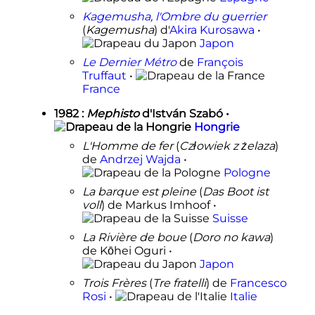
Kagemusha, l'Ombre du guerrier
(
Kagemusha
) d'
Akira Kurosawa
•
Japon
Le Dernier Métro
de
François
Truffaut
•
France
1982
:
Mephisto
d'István Szabó •
Hongrie
L'Homme de fer
(
Człowiek z żelaza
)
de
Andrzej Wajda
•
Pologne
La barque est pleine
(
Das Boot ist
voll
) de Markus Imhoof •
Suisse
La Rivière de boue
(
Doro no kawa
)
de Kōhei Oguri •
Japon
Trois Frères
(
Tre fratelli
) de
Francesco
Rosi
•
Italie