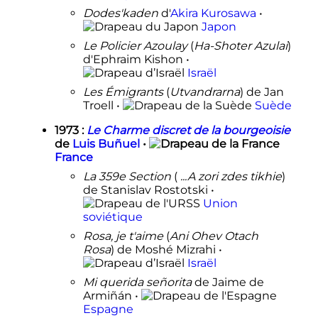
Dodes'kaden
d'
Akira Kurosawa
•
Japon
Le Policier Azoulay
(
Ha-Shoter Azulai
)
d'Ephraim Kishon •
Israël
Les Émigrants
(
Utvandrarna
) de Jan
Troell •
Suède
1973
:
Le Charme discret de la bourgeoisie
de
Luis Buñuel
•
France
La 359e Section
(
...A zori zdes tikhie
)
de Stanislav Rostotski •
Union
soviétique
Rosa, je t'aime
(
Ani Ohev Otach
Rosa
) de Moshé Mizrahi •
Israël
Mi querida señorita
de Jaime de
Armiñán •
Espagne