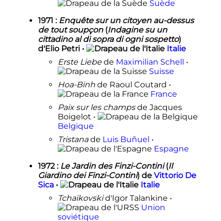
Suède
1971
:
Enquête sur un citoyen au-dessus
de tout soupçon
(
Indagine su un
cittadino al di sopra di ogni sospetto
)
d'Elio Petri •
Italie
Erste Liebe
de
Maximilian Schell
•
Suisse
Hoa-Binh
de Raoul Coutard •
France
Paix sur les champs
de Jacques
Boigelot •
Belgique
Tristana
de
Luis Buñuel
•
Espagne
1972
:
Le Jardin des Finzi-Contini
(
Il
Giardino dei Finzi-Contini
) de
Vittorio De
Sica
•
Italie
Tchaïkovski
d'Igor Talankine •
Union
soviétique