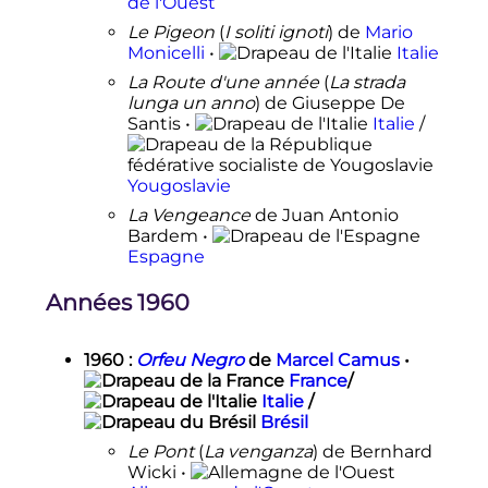
de l'Ouest
Le Pigeon
(
I soliti ignoti
) de
Mario
Monicelli
•
Italie
La Route d'une année
(
La strada
lunga un anno
) de Giuseppe De
Santis •
Italie
/
Yougoslavie
La Vengeance
de Juan Antonio
Bardem •
Espagne
Années 1960
1960
:
Orfeu Negro
de
Marcel Camus
•
France
/
Italie
/
Brésil
Le Pont
(
La venganza
) de Bernhard
Wicki •