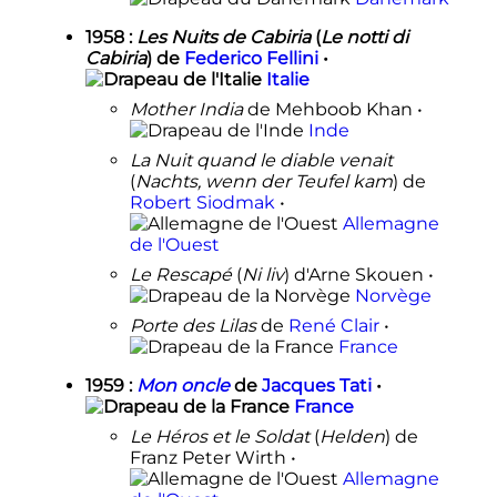
1958
:
Les Nuits de Cabiria
(
Le notti di
Cabiria
) de
Federico Fellini
•
Italie
Mother India
de Mehboob Khan •
Inde
La Nuit quand le diable venait
(
Nachts, wenn der Teufel kam
) de
Robert Siodmak
•
Allemagne
de l'Ouest
Le Rescapé
(
Ni liv
) d'Arne Skouen •
Norvège
Porte des Lilas
de
René Clair
•
France
1959
:
Mon oncle
de
Jacques Tati
•
France
Le Héros et le Soldat
(
Helden
) de
Franz Peter Wirth •
Allemagne