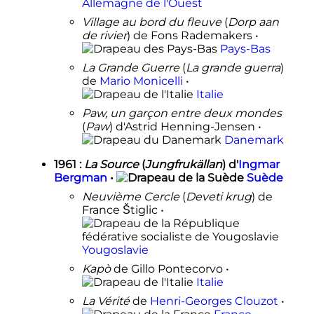
Allemagne de l'Ouest
Village au bord du fleuve
(
Dorp aan
de rivier
) de Fons Rademakers •
Pays-Bas
La Grande Guerre
(
La grande guerra
)
de
Mario Monicelli
•
Italie
Paw, un garçon entre deux mondes
(
Paw
) d'Astrid Henning-Jensen •
Danemark
1961
:
La Source
(
Jungfrukällan
) d'
Ingmar
Bergman
•
Suède
Neuvième Cercle
(
Deveti krug
) de
France Štiglic •
Yougoslavie
Kapò
de Gillo Pontecorvo •
Italie
La Vérité
de
Henri-Georges Clouzot
•