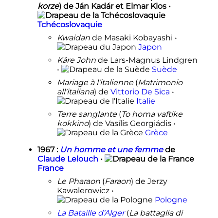
korze
) de Ján Kadár et Elmar Klos •
Tchécoslovaquie
Kwaidan
de Masaki Kobayashi •
Japon
Käre John
de Lars-Magnus Lindgren
•
Suède
Mariage à l'italienne
(
Matrimonio
all'italiana
) de
Vittorio De Sica
•
Italie
Terre sanglante
(
To homa vaftike
kokkino
) de Vasílis Georgiádis •
Grèce
1967
:
Un homme et une femme
de
Claude Lelouch
•
France
Le Pharaon
(
Faraon
) de Jerzy
Kawalerowicz •
Pologne
La Bataille d'Alger
(
La battaglia di