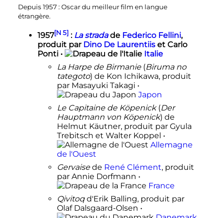
Depuis 1957
: Oscar du meilleur film en langue
étrangère.
[N 5]
1957
:
La strada
de
Federico Fellini
,
produit par
Dino De Laurentiis
et Carlo
Ponti •
Italie
La Harpe de Birmanie
(
Biruma no
tategoto
) de Kon Ichikawa, produit
par Masayuki Takagi •
Japon
Le Capitaine de Köpenick
(
Der
Hauptmann von Köpenick
) de
Helmut Käutner, produit par Gyula
Trebitsch et Walter Koppel •
Allemagne
de l'Ouest
Gervaise
de
René Clément
, produit
par Annie Dorfmann •
France
Qivitoq
d'Erik Balling, produit par
Olaf Dalsgaard-Olsen •
Danemark