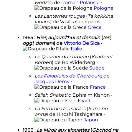
wodzie
) de
Roman Polanski
•
Pologne
Les Lanternes rouges
(
Ta kokkina
fanaria
) de Vasílis Georgiádis •
Grèce
1965
:
Hier, aujourd'hui et demain
(
Ieri,
oggi, domani
) de
Vittorio De Sica
•
Italie
Le Quartier du corbeau
(
Kvarteret
Korpen
) de Bo Widerberg •
Suède
Les Parapluies de Cherbourg
de
Jacques Demy
•
France
Sallah Shabati
d'Ephraim Kishon •
Israël
La Femme des sables
(
Suna no
onna
) de Hiroshi Teshigahara •
Japon
1966
:
Le Miroir aux alouettes
(
Obchod na