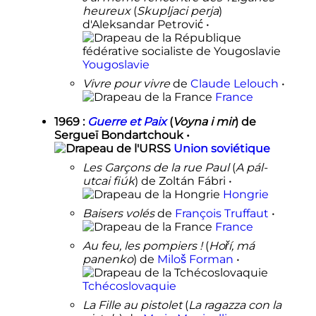
heureux
(
Skupljaci perja
)
d'Aleksandar Petrović •
Yougoslavie
Vivre pour vivre
de
Claude Lelouch
•
France
1969
:
Guerre et Paix
(
Voyna i mir
) de
Sergueï Bondartchouk •
Union soviétique
Les Garçons de la rue Paul
(
A pál-
utcai fiúk
) de Zoltán Fábri •
Hongrie
Baisers volés
de
François Truffaut
•
France
Au feu, les pompiers
!
(
Hoří, má
panenko
) de
Miloš Forman
•
Tchécoslovaquie
La Fille au pistolet
(
La ragazza con la