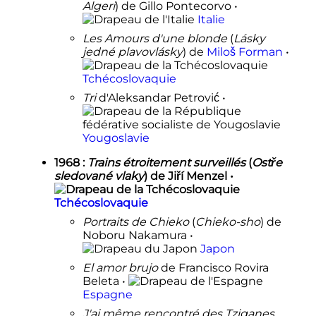
Algeri
) de Gillo Pontecorvo •
Italie
Les Amours d'une blonde
(
Lásky
jedné plavovlásky
) de
Miloš Forman
•
Tchécoslovaquie
Tri
d'Aleksandar Petrović •
Yougoslavie
1968
:
Trains étroitement surveillés
(
Ostře
sledované vlaky
) de Jiří Menzel •
Tchécoslovaquie
Portraits de Chieko
(
Chieko-sho
) de
Noboru Nakamura •
Japon
El amor brujo
de Francisco Rovira
Beleta •
Espagne
J'ai même rencontré des Tziganes