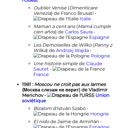
l'Ouest
Oublier Venise
(
Dimenticare
Venezia
) de Franco Brusati •
Italie
Maman a cent ans
(
Mamá cumple
cien años
) de
Carlos Saura
•
Espagne
Les Demoiselles de Wilko
(
Panny z
Wilka
) de
Andrzej Wajda
•
Pologne
Une histoire simple
de
Claude
Sautet
•
France
1981
:
Moscou ne croit pas aux larmes
(Москва слезам не верит) de Vladimir
Menchov •
Union
soviétique
Bizalom
d'István Szabó •
Hongrie
El nido
de Jaime de Armiñán •
Espagne