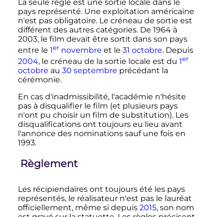
La seule règle est une sortie locale dans le
pays représenté. Une exploitation américaine
n'est pas obligatoire. Le créneau de sortie est
différent des autres catégories. De 1964 à
2003, le film devait être sortit dans son pays
er
entre le
1
novembre
et le
31 octobre
. Depuis
er
2004
, le créneau de la sortie locale est du
1
octobre
au
30 septembre
précédant la
cérémonie.
En cas d'inadmissibilité, l'académie n'hésite
pas à disqualifier le film (et plusieurs pays
n'ont pu choisir un film de substitution). Les
disqualifications ont toujours eu lieu avant
l'annonce des nominations sauf une fois en
1993.
Règlement
Les récipiendaires ont toujours été les pays
représentés, le réalisateur n'est pas le lauréat
officiellement, même si depuis
2015
, son nom
est gravé sur la statuette. Les règles précisent