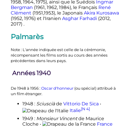
1958, 1964, 1975), ainsi que le Suédois
Ingmar
Bergman
(1961, 1962, 1984), le Français
René
Clément
(1951,1953), le Japonais
Akira Kurosawa
(1952, 1976) et l'Iranien
Asghar Farhadi
(2012,
2017) .
Palmarès
Note
: L'année indiquée est celle de la cérémonie,
récompensant les films sortis au cours des années
précédentes dans leurs pays.
Années 1940
De 1948 à 1956
:
Oscar d'honneur
(ou spécial) attribué à
un film étranger.
1948
:
Sciuscià
de
Vittorio De Sica
•
[N 4]
Italie
1949
:
Monsieur Vincent
de Maurice
Cloche •
France