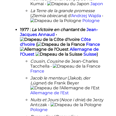
Kumai •
Japon
La Terre de la grande promesse
(
Ziemia obiecana
) d'
Andrzej Wajda
•
Pologne
1977
:
La Victoire en chantant
de
Jean-
Jacques Annaud
•
Côte
d
'
Ivoire
(
France
Allemagne de
l'Ouest
Suisse
)
Cousin, Cousine
de Jean-Charles
Tacchella •
France
Jacob le menteur
(
Jakob, der
Lügner
) de Frank Beyer
Allemagne de l'Est
Nuits et Jours
(
Noce i dnie
) de Jerzy
Antczak •
Pologne