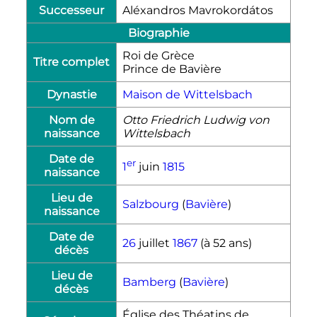
Successeur
Aléxandros Mavrokordátos
Biographie
Roi de Grèce
Titre complet
Prince de Bavière
Dynastie
Maison de Wittelsbach
Nom de
Otto Friedrich Ludwig von
naissance
Wittelsbach
Date de
er
1
juin
1815
naissance
Lieu de
Salzbourg
(
Bavière
)
naissance
Date de
26
juillet
1867
(à 52 ans)
décès
Lieu de
Bamberg
(
Bavière
)
décès
Église des Théatins de