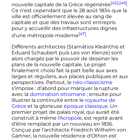
[45]
,
[46]
nouvelle capitale de la Grèce régénérée
.
Ce n'est cependant que le
28 août 1834
que la
ville est officiellement élevée au rang de
capitale et que des travaux sont entrepris
pour y accueillir des infrastructures dignes
[47]
d'une métropole moderne
.
Différents architectes (Stamátios Kleánthis et
Eduard Schaubert puis Leo von Klenze) sont
alors chargés par le pouvoir de dessiner les
plans de la nouvelle capitale. Le projet
finalement choisi fait la part belle aux axes
larges et réguliers, aux places publiques et aux
perspectives. Partout, le
néo-classicisme
s’impose
: d’abord pour marquer la rupture
avec la
domination ottomane
; ensuite pour
illustrer la continuité entre le
royaume de
Grèce
et la glorieuse
époque classique
. Un
premier projet de palais royal, qui aurait été
construit à même l’
Acropole
, est rejeté avant
d’être remplacé par un nouveau en 1836.
Conçue par l’architecte Friedrich Wilhelm von
Gärtner, la nouvelle résidence d'Othon est