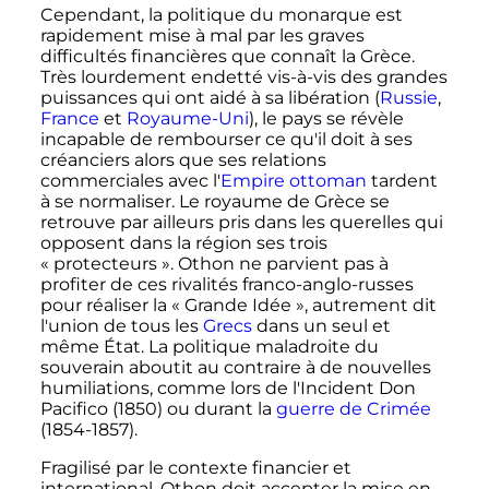
Cependant, la politique du monarque est
rapidement mise à mal par les graves
difficultés financières que connaît la Grèce.
Très lourdement endetté vis-à-vis des grandes
puissances qui ont aidé à sa libération (
Russie
,
France
et
Royaume-Uni
), le pays se révèle
incapable de rembourser ce qu'il doit à ses
créanciers alors que ses relations
commerciales avec l'
Empire ottoman
tardent
à se normaliser. Le royaume de Grèce se
retrouve par ailleurs pris dans les querelles qui
opposent dans la région ses trois
«
protecteurs
». Othon ne parvient pas à
profiter de ces rivalités franco-anglo-russes
pour réaliser la «
Grande Idée
», autrement dit
l'union de tous les
Grecs
dans un seul et
même État. La politique maladroite du
souverain aboutit au contraire à de nouvelles
humiliations, comme lors de l'Incident Don
Pacifico (1850) ou durant la
guerre de Crimée
(1854-1857).
Fragilisé par le contexte financier et
international, Othon doit accepter la mise en