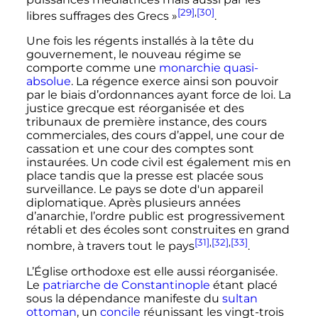
[29]
,
[30]
libres suffrages des Grecs »
.
Une fois les régents installés à la tête du
gouvernement, le nouveau régime se
comporte comme une
monarchie quasi-
absolue
. La régence exerce ainsi son pouvoir
par le biais d’ordonnances ayant force de loi. La
justice grecque est réorganisée et des
tribunaux de première instance, des cours
commerciales, des cours d’appel, une cour de
cassation et une cour des comptes sont
instaurées. Un code civil est également mis en
place tandis que la presse est placée sous
surveillance. Le pays se dote d'un appareil
diplomatique. Après plusieurs années
d’anarchie, l’ordre public est progressivement
rétabli et des écoles sont construites en grand
[31]
,
[32]
,
[33]
nombre, à travers tout le pays
.
L’Église orthodoxe est elle aussi réorganisée.
Le
patriarche de Constantinople
étant placé
sous la dépendance manifeste du
sultan
ottoman
, un
concile
réunissant les vingt-trois