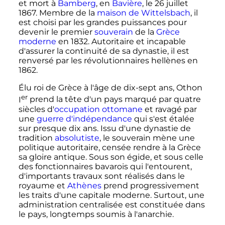
et mort à
Bamberg
, en
Bavière
, le
26 juillet
1867
. Membre de la
maison de Wittelsbach
, il
est choisi par les grandes puissances pour
devenir le premier
souverain
de la
Grèce
moderne
en 1832. Autoritaire et incapable
d'assurer la continuité de sa dynastie, il est
renversé par les révolutionnaires hellènes en
1862.
Élu roi de Grèce à l'âge de dix-sept ans,
Othon
er
I
prend la tête d'un pays marqué par quatre
siècles d'
occupation ottomane
et ravagé par
une
guerre d'indépendance
qui s'est étalée
sur presque dix ans. Issu d'une dynastie de
tradition
absolutiste
, le souverain mène une
politique autoritaire, censée rendre à la Grèce
sa gloire antique. Sous son égide, et sous celle
des fonctionnaires bavarois qui l'entourent,
d'importants travaux sont réalisés dans le
royaume et
Athènes
prend progressivement
les traits d'une capitale moderne. Surtout, une
administration centralisée est constituée dans
le pays, longtemps soumis à l'anarchie.