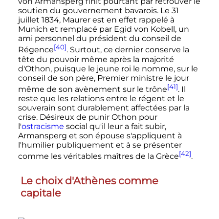
von Armansperg finit pourtant par retrouver le
soutien du gouvernement bavarois. Le
31
juillet 1834
, Maurer est en effet rappelé à
Munich et remplacé par Egid von Kobell, un
ami personnel du président du conseil de
[40]
Régence
. Surtout, ce dernier conserve la
tête du pouvoir même après la majorité
d'Othon, puisque le jeune roi le nomme, sur le
conseil de son père, Premier ministre le jour
[41]
même de son avènement sur le trône
. Il
reste que les relations entre le régent et le
souverain sont durablement affectées par la
crise. Désireux de punir Othon pour
l'
ostracisme
social qu'il leur a fait subir,
Armansperg et son épouse s'appliquent à
l'humilier publiquement et à se présenter
[42]
comme les véritables maîtres de la Grèce
.
Le choix d'Athènes comme
capitale