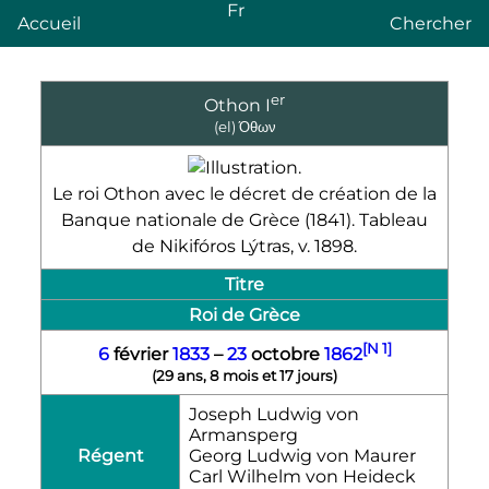
Fr
Accueil
Chercher
er
Othon
I
(el)
Όθων
Le roi Othon avec le décret de création de la
Banque nationale de Grèce (1841). Tableau
de Nikifóros Lýtras,
v.
1898.
Titre
Roi de Grèce
[N 1]
6
février
1833
–
23
octobre
1862
(
29 ans, 8 mois et 17 jours
)
Joseph Ludwig von
Armansperg
Régent
Georg Ludwig von Maurer
Carl Wilhelm von Heideck