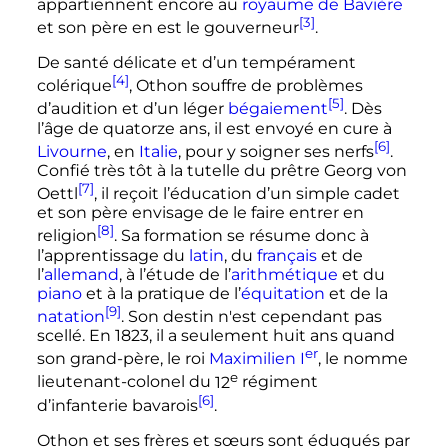
appartiennent encore au
royaume de Bavière
[3]
et son père en est le gouverneur
.
De santé délicate et d’un tempérament
[4]
colérique
, Othon souffre de problèmes
[5]
d’audition et d’un léger
bégaiement
. Dès
l’âge de quatorze ans, il est envoyé en cure à
[6]
Livourne
, en
Italie
, pour y soigner ses nerfs
.
Confié très tôt à la tutelle du prêtre Georg von
[7]
Oettl
, il reçoit l’éducation d’un simple cadet
et son père envisage de le faire entrer en
[8]
religion
. Sa formation se résume donc à
l’apprentissage du
latin
, du
français
et de
l’
allemand
, à l’étude de l’
arithmétique
et du
piano
et à la pratique de l’
équitation
et de la
[9]
natation
. Son destin n'est cependant pas
scellé. En 1823, il a seulement huit ans quand
er
son grand-père, le roi
Maximilien
I
, le nomme
e
lieutenant-colonel du
12
régiment
[6]
d’infanterie bavarois
.
Othon et ses frères et sœurs sont éduqués par