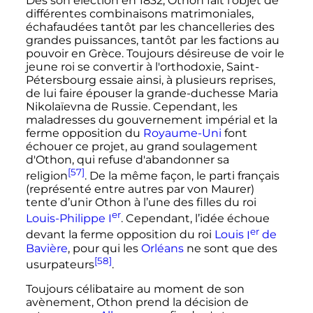
Dès son élection en 1832, Othon fait l'objet de
différentes combinaisons matrimoniales,
échafaudées tantôt par les chancelleries des
grandes puissances, tantôt par les factions au
pouvoir en Grèce. Toujours désireuse de voir le
jeune roi se convertir à l'orthodoxie, Saint-
Pétersbourg essaie ainsi, à plusieurs reprises,
de lui faire épouser la grande-duchesse Maria
Nikolaïevna de Russie. Cependant, les
maladresses du gouvernement impérial et la
ferme opposition du
Royaume-Uni
font
échouer ce projet, au grand soulagement
d'Othon, qui refuse d'abandonner sa
[57]
religion
. De la même façon, le parti français
(représenté entre autres par von Maurer)
tente d’unir Othon à l’une des filles du roi
er
Louis-Philippe
I
. Cependant, l’idée échoue
er
devant la ferme opposition du roi
Louis
I
de
Bavière
, pour qui les
Orléans
ne sont que des
[58]
usurpateurs
.
Toujours célibataire au moment de son
avènement, Othon prend la décision de