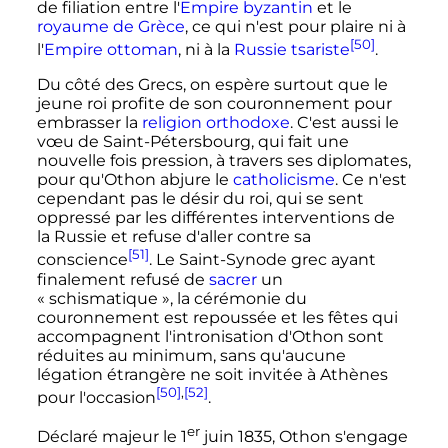
de filiation entre l'
Empire byzantin
et le
royaume de Grèce
, ce qui n'est pour plaire ni à
[50]
l'
Empire ottoman
, ni à la
Russie tsariste
.
Du côté des Grecs, on espère surtout que le
jeune roi profite de son couronnement pour
embrasser la
religion orthodoxe
. C'est aussi le
vœu de Saint-Pétersbourg, qui fait une
nouvelle fois pression, à travers ses diplomates,
pour qu'Othon abjure le
catholicisme
. Ce n'est
cependant pas le désir du roi, qui se sent
oppressé par les différentes interventions de
la Russie et refuse d'aller contre sa
[51]
conscience
. Le Saint-Synode grec ayant
finalement refusé de
sacrer
un
«
schismatique
», la cérémonie du
couronnement est repoussée et les fêtes qui
accompagnent l'intronisation d'Othon sont
réduites au minimum, sans qu'aucune
légation étrangère ne soit invitée à Athènes
[50]
,
[52]
pour l'occasion
.
er
Déclaré majeur le
1
juin 1835
, Othon s'engage