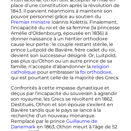
place d'une constitution après la révolution de
1843. Il parvient néanmoins à maintenir son
pouvoir personnel grâce au soutien du
Premier ministre
Ioánnis Koléttis. Finalement,
l'incapacité du roi et de sa femme (la princesse
Amélie d'Oldenbourg, épousée en 1836) à
donner naissance à un héritier orthodoxe
cause leur perte
: le couple restant stérile, le
prince Luitpold de Bavière, frère cadet du roi,
devient son successeur désigné. Or, Luitpold,
pas plus qu'Othon ou un autre prince de sa
famille, n'accepte d'abandonner la
religion
catholique
pour embrasser la
foi orthodoxe
,
qui est pourtant celle de la majorité des Grecs.
Confrontés à cette impasse dynastique et
déçus par l'incapacité du souverain à agrandir
son royaume, les Grecs se révoltent en 1862.
Destitués, Othon et son épouse s'exilent en
Bavière tandis que le pays se lance à la
recherche d'un nouveau monarque.
Remplacé par le prince
Guillaume de
Danemark
en 1863, Othon meurt à l'âge de
52