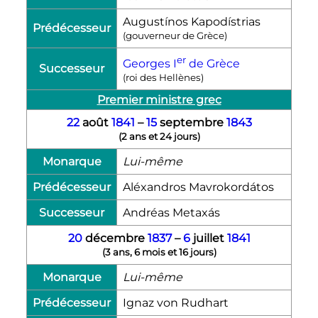
Augustínos Kapodístrias
Prédécesseur
(gouverneur de Grèce)
er
Georges
I
de Grèce
Successeur
(roi des Hellènes)
Premier ministre grec
22
août
1841
–
15
septembre
1843
(
2 ans et 24 jours
)
Monarque
Lui-même
Prédécesseur
Aléxandros Mavrokordátos
Successeur
Andréas Metaxás
20
décembre
1837
–
6
juillet
1841
(
3 ans, 6 mois et 16 jours
)
Monarque
Lui-même
Prédécesseur
Ignaz von Rudhart