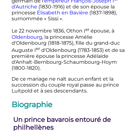
germain de l'
empereur
François-Joseph
I
d'Autriche
(1830-1916) et de son épouse la
princesse
Élisabeth en Bavière
(1837-1898),
surnommée «
Sissi
».
er
Le
22 novembre 1836
,
Othon
I
épouse, à
Oldenbourg
, la princesse Amélie
d'Oldenbourg (1818-1875), fille du grand-duc
er
Auguste
I
d'Oldenbourg
(1783-1853) et de sa
première épouse la princesse Adélaïde
d'Anhalt-Bernbourg-Schaumbourg-Hoym
(1800-1820).
De ce mariage ne naît aucun enfant et la
succession du couple royal passe au prince
Luitpold et à ses descendants.
Biographie
Un prince bavarois entouré de
philhellènes