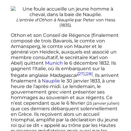
L'entrée d'Othon à Nauplie
par Peter von Hess
(1835).
Othon et son Conseil de Régence (finalement
composé de trois Bavarois, le comte von
Armansperg, le comte von Maurer et le
général von Heideck, auxquels est associé un
membre consultatif, le secrétaire Karl von
Abel) quittent
Munich
le
6 décembre 1832
. Ils
gagnent l'Italie, où ils embarquent sur la
[27]
,
[28]
frégate anglaise
Madagascar
. Ils arrivent
finalement à
Nauplie
le
30 janvier 1833
, à une
heure de l’après-midi. Le lendemain, le
gouvernement grec vient présenter ses
hommages au souverain et aux régents. Ce
n’est cependant que le
6 février
(
25 janvier
julien)
que ces derniers débarquent solennellement
en Grèce. Ils reçoivent alors un accueil
triomphal, amplifié par la déclaration du jeune
roi qui se dit
« appelé au trône par les Hautes
puissances médiatrices mais aussi par les