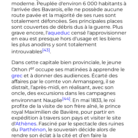
moderne. Peuplée d'environ
6 000 habitants
à
l'arrivée des Bavarois, elle ne possède aucune
route pavée et la majorité de ses rues sont
totalement défoncées. Ses principales places
sont couvertes de débris dus à la guerre. Plus
grave encore, l'
aqueduc
censé l'approvisionner
en eau est presque hors d'usage et les biens
les plus anodins y sont totalement
[43]
introuvables
.
Dans cette capitale bien provinciale, le jeune
er
Othon
I
occupe ses matinées à apprendre le
grec
et à donner des audiences. Écarté des
affaires par le comte von Armansperg, il se
distrait, l’après-midi, en réalisant, avec son
oncle, des excursions dans les campagnes
[44]
environnant Nauplie
. En
mai 1833
, le roi
profite de la visite de son frère aîné, le prince
royal Maximilien de Bavière, pour partir en
expédition à travers son pays et visiter le site
d'
Athènes
. Fasciné par le spectacle des ruines
du
Parthénon
, le souverain décide alors de
rendre son éclat à la cité et d’en faire la