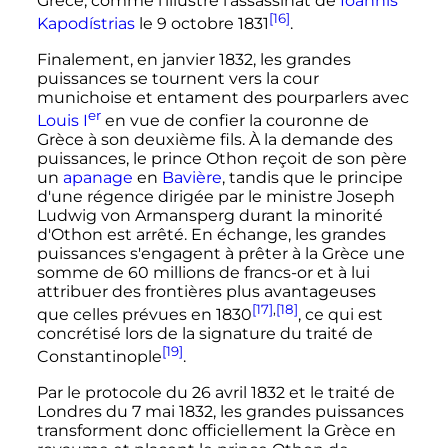
Grèce, comme l'illustre l'assassinat de
Ioánnis
[16]
Kapodístrias
le
9 octobre 1831
.
Finalement, en
janvier 1832
, les grandes
puissances se tournent vers la cour
munichoise et entament des pourparlers avec
er
Louis
I
en vue de confier la couronne de
Grèce à son deuxième fils. À la demande des
puissances, le prince Othon reçoit de son père
un
apanage
en
Bavière
, tandis que le principe
d'une régence dirigée par le ministre Joseph
Ludwig von Armansperg durant la minorité
d'Othon est arrêté. En échange, les grandes
puissances s'engagent à prêter à la Grèce une
somme de
60 millions de francs-or
et à lui
attribuer des frontières plus avantageuses
[17]
,
[18]
que celles prévues en 1830
, ce qui est
concrétisé lors de la signature du traité de
[19]
Constantinople
.
Par le protocole du
26 avril 1832
et le traité de
Londres du
7 mai 1832
, les grandes puissances
transforment donc officiellement la Grèce en