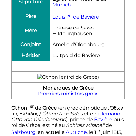
Sépulture
Munich
er
Père
Louis
I
de Bavière
Thérèse de Saxe-
Mère
Hildburghausen
Conjoint
Amélie d'Oldenbourg
Héritier
Luitpold de Bavière
Monarques de Grèce
Premiers ministres grecs
er
Othon
I
de Grèce
(en grec démotique
:
Όθων
της Ελλάδας
/
Óthon tis Elládas
et en
allemand
:
Otto von Griechenland
), prince de
Bavière
puis
roi de Grèce, est né au
Schloss Mirabell
de
er
Salzbourg
, en actuelle
Autriche
, le
1
juin 1815
,