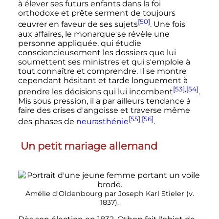
à élever ses futurs enfants dans la foi
orthodoxe et prête serment de toujours
[50]
œuvrer en faveur de ses sujets
. Une fois
aux affaires, le monarque se révèle une
personne appliquée, qui étudie
consciencieusement les dossiers que lui
soumettent ses ministres et qui s'emploie à
tout connaître et comprendre. Il se montre
cependant hésitant et tarde longuement à
[53]
,
[54]
prendre les décisions qui lui incombent
.
Mis sous pression, il a par ailleurs tendance à
faire des crises d'angoisse et traverse même
[55]
,
[56]
des phases de
neurasthénie
.
Un petit mariage allemand
Amélie d'Oldenbourg par Joseph Karl Stieler (
v.
1837).