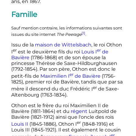
ans
, en 1867.
Famille
Sauf mention contraire, les informations suivantes sont
[1]
issues du site internet
The Peerage
.
Issu de la
maison de Wittelsbach
, le roi
Othon
er
er
I
est le deuxième fils du roi
Louis
I
de
Bavière
(1786-1868) et de son épouse la
princesse Thérèse de Saxe-Hildburghausen
(1792-1854). Par son père, Othon est donc le
er
petit-fils de
Maximilien
I
de Bavière
(1756-
1825), premier roi de Bavière, tandis que par sa
er
mère il descend du duc
Frédéric
I
de Saxe-
Altenbourg
(1763-1834).
Othon est le frère du roi
Maximilien
II
de
Bavière
(1811-1864) et du
régent
Luitpold de
Bavière (1821-1912) ainsi que l'oncle des rois
er
Louis
II
(1845-1886),
Othon
I
(1848-1916) et
Louis
III
(1845-1921). Il est également le cousin
er