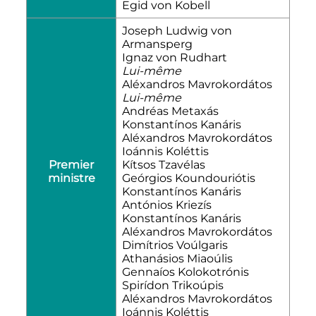
Egid von Kobell
Joseph Ludwig von
Armansperg
Ignaz von Rudhart
Lui-même
Aléxandros Mavrokordátos
Lui-même
Andréas Metaxás
Konstantínos Kanáris
Aléxandros Mavrokordátos
Ioánnis Koléttis
Premier
Kítsos Tzavélas
ministre
Geórgios Koundouriótis
Konstantínos Kanáris
Antónios Kriezís
Konstantínos Kanáris
Aléxandros Mavrokordátos
Dimítrios Voúlgaris
Athanásios Miaoúlis
Gennaíos Kolokotrónis
Spirídon Trikoúpis
Aléxandros Mavrokordátos
Ioánnis Koléttis