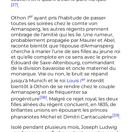
[37]
.
er
Othon
I
ayant pris l'habitude de passer
toutes ses soirées chez le comte von
Armansperg, les autres régents prennent
ombrage de l'amitié qui les lie. Une rumeur,
probablement propagée par Maurer et Abel,
raconte bientôt que l'épouse d'Armansperg
cherche à marier l'une de ses filles au jeune roi
et qu'elle complote en ce sens avec le prince
Édouard de Saxe-Altenbourg, commandant
de la division bavaroise et oncle maternel du
monarque. Vrai ou non, le bruit se répand
er
jusqu'à Munich et le roi
Louis
I
interdit
bientôt à Othon de se rendre chez le couple
Armansperg et de fréquenter sa
[38]
progéniture
. Malgré ce rejet royal, les deux
filles aînées du régent concluent, en 1835, de
brillantes unions en épousant les princes
[39]
phanariotes Michel et Dimitri Cantacuzène
.
Isolé pendant plusieurs mois, Joseph Ludwig