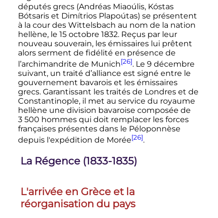
députés grecs (Andréas Miaoúlis, Kóstas
Bótsaris et Dimítrios Plapoútas) se présentent
à la cour des Wittelsbach au nom de la nation
hellène, le
15 octobre 1832
. Reçus par leur
nouveau souverain, les émissaires lui prêtent
alors serment de fidélité en présence de
[26]
l’archimandrite de Munich
. Le
9 décembre
suivant, un traité d’alliance est signé entre le
gouvernement bavarois et les émissaires
grecs. Garantissant les traités de Londres et de
Constantinople, il met au service du royaume
hellène une division bavaroise composée de
3 500 hommes
qui doit remplacer les forces
françaises présentes dans le Péloponnèse
[26]
depuis l'expédition de Morée
.
La Régence (1833-1835)
L'arrivée en Grèce et la
réorganisation du pays