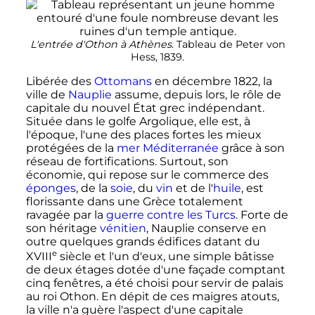
L'entrée d'Othon à Athènes
. Tableau de Peter von
Hess, 1839.
Libérée des
Ottomans
en
décembre 1822
, la
ville de
Nauplie
assume, depuis lors, le rôle de
capitale du nouvel État grec indépendant.
Située dans le golfe Argolique, elle est, à
l'époque, l'une des places fortes les mieux
protégées de la
mer Méditerranée
grâce à son
réseau de fortifications. Surtout, son
économie, qui repose sur le commerce des
éponges
, de la
soie
, du
vin
et de l'
huile
, est
florissante dans une Grèce totalement
ravagée par la
guerre contre les Turcs
. Forte de
son héritage
vénitien
, Nauplie conserve en
outre quelques grands édifices datant du
e
XVIII
siècle
et l'un d'eux, une simple bâtisse
de deux étages dotée d'une façade comptant
cinq fenêtres, a été choisi pour servir de palais
au roi Othon. En dépit de ces maigres atouts,
la ville n'a guère l'aspect d'une capitale