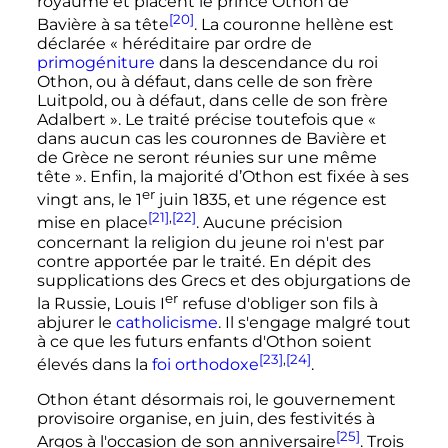
royaume et placent le prince Othon de
[20]
Bavière à sa tête
. La couronne hellène est
déclarée
« héréditaire par ordre de
primogéniture
dans la descendance du roi
Othon, ou à défaut, dans celle de son frère
Luitpold, ou à défaut, dans celle de son frère
Adalbert »
. Le traité précise toutefois que
«
dans aucun cas les couronnes de Bavière et
de Grèce ne seront réunies sur une même
tête »
. Enfin, la majorité d’Othon est fixée à ses
er
vingt ans, le
1
juin 1835
, et une régence est
[21]
,
[22]
mise en place
. Aucune précision
concernant la religion du jeune roi n'est par
contre apportée par le traité. En dépit des
supplications des Grecs et des objurgations de
er
la Russie,
Louis
I
refuse d'obliger son fils à
abjurer le
catholicisme
. Il s'engage malgré tout
à ce que les futurs enfants d'Othon soient
[23]
,
[24]
élevés dans la
foi orthodoxe
.
Othon étant désormais roi, le gouvernement
provisoire organise, en juin, des festivités à
[25]
Argos à l'occasion de son anniversaire
. Trois