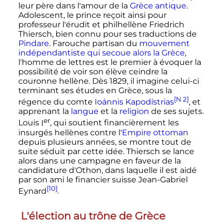
leur père dans l'amour de la
Grèce antique
.
Adolescent, le prince reçoit ainsi pour
professeur l'érudit et philhellène Friedrich
Thiersch, bien connu pour ses traductions de
Pindare
. Farouche partisan du
mouvement
indépendantiste qui secoue alors la Grèce
,
l'homme de lettres est le premier à évoquer la
possibilité de voir son élève ceindre la
couronne hellène. Dès 1829, il imagine celui-ci
terminant ses études en Grèce, sous la
[N 2]
régence du comte
Ioánnis Kapodístrias
, et
apprenant la
langue
et la
religion
de ses sujets.
er
Louis
I
, qui soutient financièrement les
insurgés hellènes contre l'
Empire ottoman
depuis plusieurs années, se montre tout de
suite séduit par cette idée. Thiersch se lance
alors dans une campagne en faveur de la
candidature d'Othon, dans laquelle il est aidé
par son ami le financier suisse Jean-Gabriel
[10]
Eynard
.
L'élection au trône de Grèce