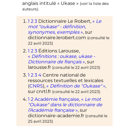
anglais intitulé
«
Ukase
»
(
voir la liste des
.
auteurs
)
1
2
3
Dictionnaire Le Robert,
«
Le
mot "oukase" - définition,
synonymes, exemples
»
, sur
dictionnaire.lerobert.com
(consulté le
22 avril 2023
)
1
2
3
Éditions Larousse,
«
Définitions
: oukase, ukase -
Dictionnaire de français
»
, sur
larousse.fr
(consulté le
22 avril 2023
)
1
2
3
4
Centre national de
ressources textuelles et lexicales
(
CNRS
),
«
Définition de "Oukase"
»
,
sur
cnrtl.fr
(consulté le
22 avril 2023
)
1
2
Académie française
,
«
Le mot
"Oukase" dans le dictionnaire de
l’Académie française
»
, sur
dictionnaire-academie.fr
(consulté le
25 avril 2023
)