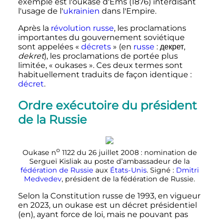
exemple est l'oukase d'Ems (1876) interdisant
l'usage de l'
ukrainien
dans l'Empire.
Après la
révolution russe
, les proclamations
importantes du gouvernement soviétique
sont appelées «
décrets
» (en
russe
:
декрет
,
dekret
), les proclamations de portée plus
limitée, «
oukases
». Ces deux termes sont
habituellement traduits de façon identique
:
décret
.
Ordre exécutoire du président
de la Russie
o
Oukase
n
1122
du
26 juillet 2008
: nomination de
Sergueï Kisliak au poste d’ambassadeur de la
fédération de Russie
aux
États-Unis
. Signé
:
Dmitri
Medvedev
, président de la fédération de Russie.
Selon la Constitution russe de 1993, en vigueur
en
2023
, un oukase est un décret présidentiel
(en)
, ayant force de loi, mais ne pouvant pas