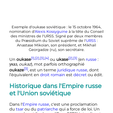
Exemple d'oukase soviétique
: le
15 octobre 1964
,
nomination d'
Alexis Kossyguine
à la tête du Conseil
des ministres de l'URSS. Signé par deux membres
du Præsidium du Soviet suprême de l'
URSS
:
Anastase Mikoïan, son président, et Mikhaïl
Georgadze
(ru)
, son secrétaire.
[1]
,
[2]
,
[3]
,
[4]
[2]
,
[3]
Un
oukase
ou
ukase
(en
russe
:
указ
,
oukaz
), mot parfois orthographié
[3]
oukaze
, est un terme
juridique
russe
, dont
l’équivalent en
droit romain
est
décret
ou édit.
Historique dans l'Empire russe
et l'Union soviétique
Dans l'
Empire russe
, c'est une proclamation
du
tsar
ou du
patriarche
qui a force de loi. Un